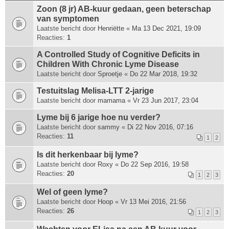
Zoon (8 jr) AB-kuur gedaan, geen beterschap
van symptomen
Laatste bericht door
Henriëtte
«
Ma 13 Dec 2021, 19:09
Reacties:
1
A Controlled Study of Cognitive Deficits in
Children With Chronic Lyme Disease
Laatste bericht door
Sproetje
«
Do 22 Mar 2018, 19:32
Testuitslag Melisa-LTT 2-jarige
Laatste bericht door
mamama
«
Vr 23 Jun 2017, 23:04
Lyme bij 6 jarige hoe nu verder?
Laatste bericht door
sammy
«
Di 22 Nov 2016, 07:16
Reacties:
11
1
2
Is dit herkenbaar bij lyme?
Laatste bericht door
Roxy
«
Do 22 Sep 2016, 19:58
Reacties:
20
1
2
3
Wel of geen lyme?
Laatste bericht door
Hoop
«
Vr 13 Mei 2016, 21:56
Reacties:
26
1
2
3