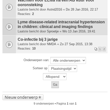
Wachten voor ELisa na een AB kuur voor
ooronsteking
Laatste bericht door
Astrid2016
«
Do 28 Jan 2016, 22:17
Reacties:
2
Lyme disease-related intracranial hypertension
in children: clinical and imaging findings
Laatste bericht door
Sproetje
«
Wo 13 Jan 2016, 19:41
Co-infectie bij 3 jarige
Laatste bericht door
NMDA
«
Zo 27 Sep 2015, 13:38
Reacties:
10
1
2
Onderwerpen van:
Sorteer op
Nieuw onderwerp
9 onderwerpen • Pagina
1
van
1