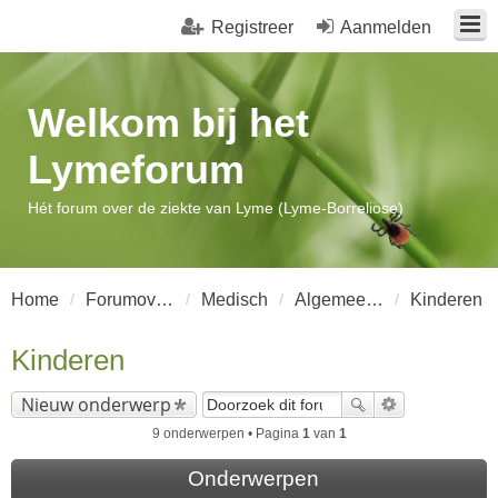
Registreer
Aanmelden
Welkom bij het
Lymeforum
Hét forum over de ziekte van Lyme (Lyme-Borreliose)
Home
Forumoverzicht
Medisch
Algemeen Lyme-Borreliose
Kinderen
Kinderen
Nieuw onderwerp
9 onderwerpen • Pagina
1
van
1
Onderwerpen