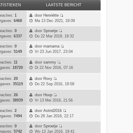
TISTIEKEN
LAATSTE BERICHT
eacties:
1
door
Henriëtte
B
rgaves:
6468
Ma 13 Dec 2021, 19:09
e
k
eacties:
0
door
Sproetje
B
i
rgaves:
6337
Do 22 Mar 2018, 19:32
e
j
k
k
eacties:
0
door
mamama
B
i
l
rgaves:
5149
Vr 23 Jun 2017, 23:04
e
j
a
k
k
a
eacties:
11
door
sammy
B
i
l
t
gaves:
18720
Di 22 Nov 2016, 07:16
e
j
a
s
k
k
a
t
acties:
20
door
Roxy
i
l
B
t
e
gaves:
35119
Do 22 Sep 2016, 19:58
j
a
e
s
b
k
a
k
t
e
acties:
26
door
Hoop
l
t
i
B
e
r
gaves:
38939
Vr 13 Mei 2016, 21:56
a
s
j
e
b
i
a
t
k
k
e
c
eacties:
2
door
Astrid2016
t
e
l
B
i
r
h
rgaves:
7494
Do 28 Jan 2016, 22:17
s
b
a
e
j
i
t
t
e
a
k
k
c
eacties:
0
door
Sproetje
B
e
r
t
i
l
h
rgaves:
5742
Wo 13 Jan 2016, 19:41