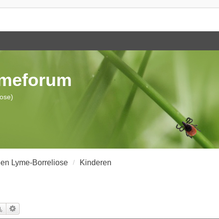
ymeforum
iose)
en Lyme-Borreliose
Kinderen