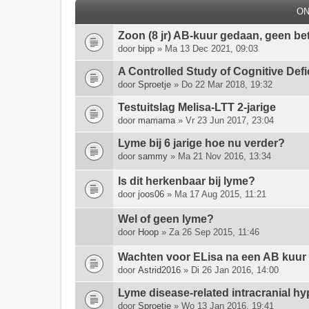
O
Zoon (8 jr) AB-kuur gedaan, geen 
door
bipp
» Ma 13 Dec 2021, 09:03
A Controlled Study of Cognitive Def
door
Sproetje
» Do 22 Mar 2018, 19:32
Testuitslag Melisa-LTT 2-jarige
door
mamama
» Vr 23 Jun 2017, 23:04
Lyme bij 6 jarige hoe nu verder?
door
sammy
» Ma 21 Nov 2016, 13:34
Is dit herkenbaar bij lyme?
door
joos06
» Ma 17 Aug 2015, 11:21
Wel of geen lyme?
door
Hoop
» Za 26 Sep 2015, 11:46
Wachten voor ELisa na een AB kuur
door
Astrid2016
» Di 26 Jan 2016, 14:00
Lyme disease-related intracranial hyp
door
Sproetje
» Wo 13 Jan 2016, 19:41