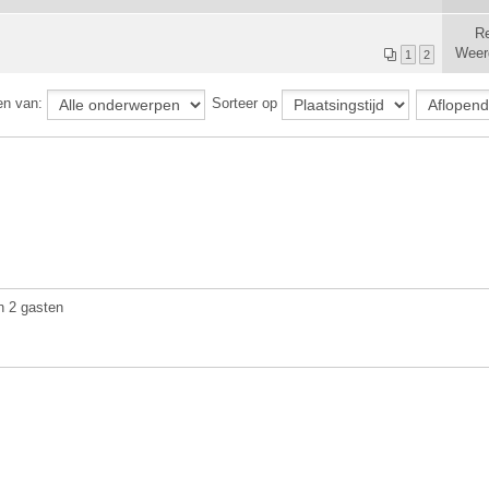
Re
Weer
1
2
en van:
Sorteer op
n 2 gasten