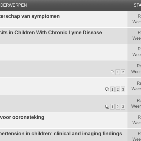
NDERWERPEN
STA
beterschap van symptomen
R
Wee
icits in Children With Chronic Lyme Disease
R
Wee
R
Wee
R
Weer
1
2
Re
Weer
1
2
3
Re
Weer
1
2
3
 voor ooronsteking
R
Wee
ertension in children: clinical and imaging findings
R
Wee