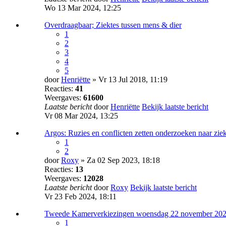
Wo 13 Mar 2024, 12:25
Overdraagbaar; Ziektes tussen mens & dier
1
2
3
4
5
door
Henriëtte
» Vr 13 Jul 2018, 11:19
Reacties:
41
Weergaves:
61600
Laatste bericht
door
Henriëtte
Bekijk laatste bericht
Vr 08 Mar 2024, 13:25
Argos: Ruzies en conflicten zetten onderzoeken naar zie
1
2
door
Roxy
» Za 02 Sep 2023, 18:18
Reacties:
13
Weergaves:
12028
Laatste bericht
door
Roxy
Bekijk laatste bericht
Vr 23 Feb 2024, 18:11
Tweede Kamerverkiezingen woensdag 22 november 20
1