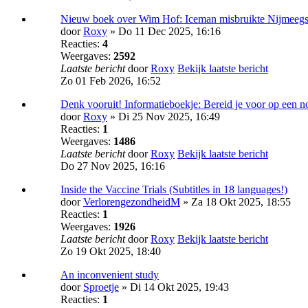
Nieuw boek over Wim Hof: Iceman misbruikte Nijmeegs
door
Roxy
» Do 11 Dec 2025, 16:16
Reacties:
4
Weergaves:
2592
Laatste bericht
door
Roxy
Bekijk laatste bericht
Zo 01 Feb 2026, 16:52
Denk vooruit! Informatieboekje: Bereid je voor op een no
door
Roxy
» Di 25 Nov 2025, 16:49
Reacties:
1
Weergaves:
1486
Laatste bericht
door
Roxy
Bekijk laatste bericht
Do 27 Nov 2025, 16:16
Inside the Vaccine Trials (Subtitles in 18 languages!)
door
VerlorengezondheidM
» Za 18 Okt 2025, 18:55
Reacties:
1
Weergaves:
1926
Laatste bericht
door
Roxy
Bekijk laatste bericht
Zo 19 Okt 2025, 18:40
An inconvenient study
door
Sproetje
» Di 14 Okt 2025, 19:43
Reacties:
1