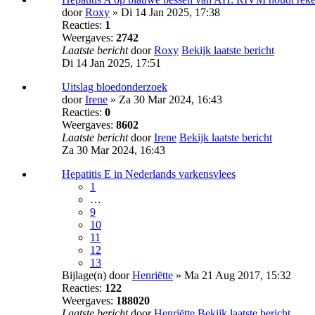
door
Roxy
» Di 14 Jan 2025, 17:38
Reacties:
1
Weergaves:
2742
Laatste bericht
door
Roxy
Bekijk laatste bericht
Di 14 Jan 2025, 17:51
Uitslag bloedonderzoek
door
Irene
» Za 30 Mar 2024, 16:43
Reacties:
0
Weergaves:
8602
Laatste bericht
door
Irene
Bekijk laatste bericht
Za 30 Mar 2024, 16:43
Hepatitis E in Nederlands varkensvlees
1
…
9
10
11
12
13
Bijlage(n)
door
Henriëtte
» Ma 21 Aug 2017, 15:32
Reacties:
122
Weergaves:
188020
Laatste bericht
door
Henriëtte
Bekijk laatste bericht