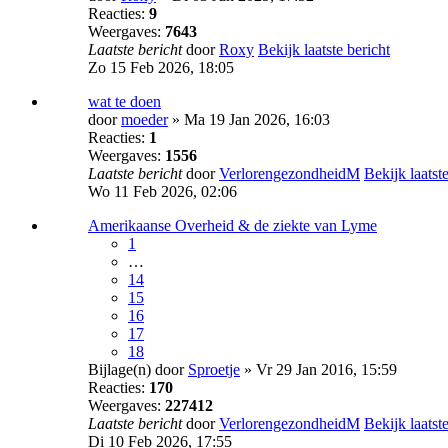
Reacties:
9
Weergaves:
7643
Laatste bericht
door
Roxy
Bekijk laatste bericht
Zo 15 Feb 2026, 18:05
wat te doen
door
moeder
» Ma 19 Jan 2026, 16:03
Reacties:
1
Weergaves:
1556
Laatste bericht
door
VerlorengezondheidM
Bekijk laatste
Wo 11 Feb 2026, 02:06
Amerikaanse Overheid & de ziekte van Lyme
1
…
14
15
16
17
18
Bijlage(n)
door
Sproetje
» Vr 29 Jan 2016, 15:59
Reacties:
170
Weergaves:
227412
Laatste bericht
door
VerlorengezondheidM
Bekijk laatste
Di 10 Feb 2026, 17:55