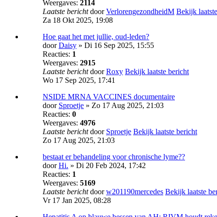
Weergaves:
2114
Laatste bericht
door
VerlorengezondheidM
Bekijk laatste
Za 18 Okt 2025, 19:08
Hoe gaat het met jullie, oud-leden?
door
Daisy
» Di 16 Sep 2025, 15:55
Reacties:
1
Weergaves:
2915
Laatste bericht
door
Roxy
Bekijk laatste bericht
Wo 17 Sep 2025, 17:41
NSIDE MRNA VACCINES documentaire
door
Sproetje
» Zo 17 Aug 2025, 21:03
Reacties:
0
Weergaves:
4976
Laatste bericht
door
Sproetje
Bekijk laatste bericht
Zo 17 Aug 2025, 21:03
bestaat er behandeling voor chronische lyme??
door
Hi.
» Di 20 Feb 2024, 17:42
Reacties:
1
Weergaves:
5169
Laatste bericht
door
w201190mercedes
Bekijk laatste be
Vr 17 Jan 2025, 08:28
Hepatitis A op blauwe bessen van AH: RIVM houdt reke