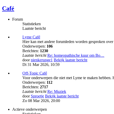
Café
Forum
Statistieken
Laatste bericht
Lyme Café
Hier kan met andere forumleden worden gesproken over v
Onderwerpen:
106
Berichten:
1230
Laatste bericht
Re: homeopathische kuur om Bo…
door
nienkerunge1
Bekijk laatste bericht
Di 31 Mar 2026, 10:59
Off-Topic Café
Voor onderwerpen die niet met Lyme te maken hebben. H
Onderwerpen:
112
Berichten:
2717
Laatste bericht
Re: Muziek
door
Sproetje
Bekijk laatste bericht
Zo 08 Mar 2026, 20:00
Actieve onderwerpen
Statistieken