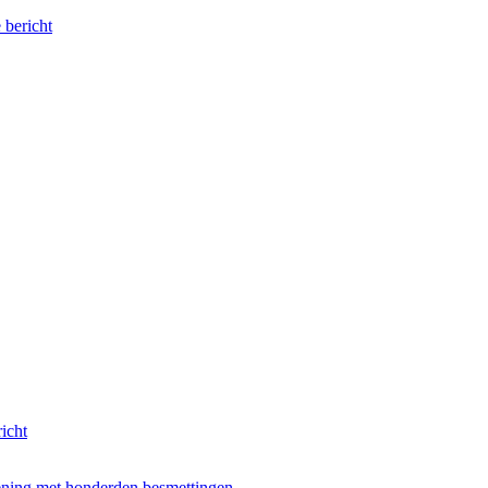
 bericht
richt
ning met honderden besmettingen