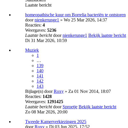
Laatste bericht
homeopathische kuur om Borrelia bacteriën te ontstoren
door
nienkerunge1
» Wo 25 Mar 2026, 14:37
Reacties:
4
Weergaves:
5236
Laatste bericht
door
nienkerunge1
Bekijk laatste bericht
Di 31 Mar 2026, 10:59
Muziek
1
…
139
140
141
142
143
Bijlage(n)
door
Roxy
» Za 01 Nov 2014, 18:07
Reacties:
1428
Weergaves:
1291425
Laatste bericht
door
Sproetje
Bekijk laatste bericht
Zo 08 Mar 2026, 20:00
Tweede Kamerverkiezingen 2025
door
Roxy
» Di 03 Jun 2025, 17:52