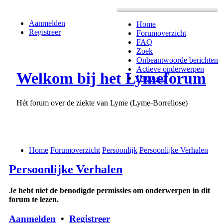
Aanmelden
Home
Registreer
Forumoverzicht
FAQ
Zoek
Onbeantwoorde berichten
Actieve onderwerpen
Welkom bij het Lymeforum
Het team
Hét forum over de ziekte van Lyme (Lyme-Borreliose)
Home
Forumoverzicht
Persoonlijk
Persoonlijke Verhalen
Persoonlijke Verhalen
Je hebt niet de benodigde permissies om onderwerpen in dit
forum te lezen.
Aanmelden
•
Registreer