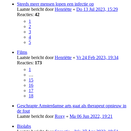
Steeds meer mensen lopen een infectie op
Laatste bericht door
Henriëtte
«
Do 13 Jul 2023, 15:29
Reacties:
42
1
2
3
4
5
Films
Laatste bericht door
Henriëtte
«
Vr 24 Feb 2023, 19:34
Reacties:
173
1
…
15
16
17
18
Geschrapte Amsterdamse arts gaat als therapeut opnieuw in
de fout
Laatste bericht door
Roxy
«
Ma 06 Jun 2022, 19:21
Biolabs