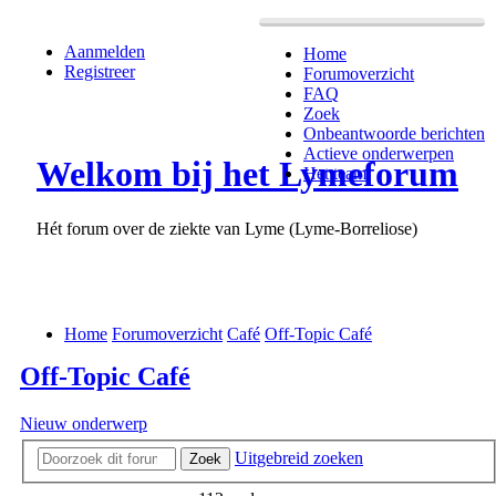
Aanmelden
Home
Registreer
Forumoverzicht
FAQ
Zoek
Onbeantwoorde berichten
Actieve onderwerpen
Welkom bij het Lymeforum
Het team
Hét forum over de ziekte van Lyme (Lyme-Borreliose)
Home
Forumoverzicht
Café
Off-Topic Café
Off-Topic Café
Nieuw onderwerp
Uitgebreid zoeken
Zoek