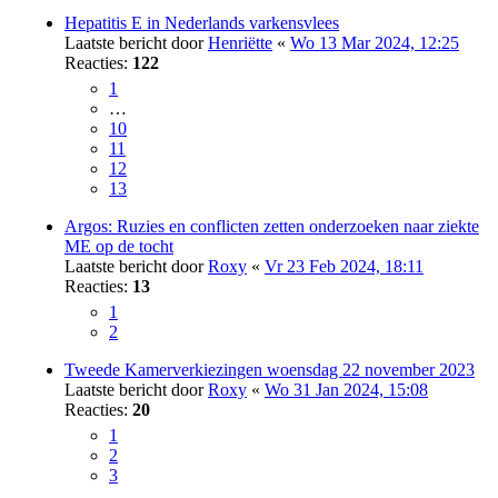
Hepatitis E in Nederlands varkensvlees
Laatste bericht door
Henriëtte
«
Wo 13 Mar 2024, 12:25
Reacties:
122
1
…
10
11
12
13
Argos: Ruzies en conflicten zetten onderzoeken naar ziekte
ME op de tocht
Laatste bericht door
Roxy
«
Vr 23 Feb 2024, 18:11
Reacties:
13
1
2
Tweede Kamerverkiezingen woensdag 22 november 2023
Laatste bericht door
Roxy
«
Wo 31 Jan 2024, 15:08
Reacties:
20
1
2
3