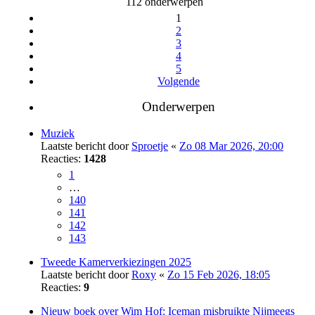
112 onderwerpen
1
2
3
4
5
Volgende
Onderwerpen
Muziek
Laatste bericht door
Sproetje
«
Zo 08 Mar 2026, 20:00
Reacties:
1428
1
…
140
141
142
143
Tweede Kamerverkiezingen 2025
Laatste bericht door
Roxy
«
Zo 15 Feb 2026, 18:05
Reacties:
9
Nieuw boek over Wim Hof: Iceman misbruikte Nijmeegs