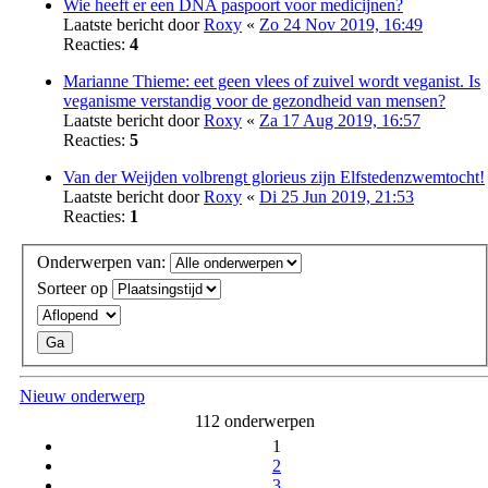
Wie heeft er een DNA paspoort voor medicijnen?
Laatste bericht door
Roxy
«
Zo 24 Nov 2019, 16:49
Reacties:
4
Marianne Thieme: eet geen vlees of zuivel wordt veganist. Is
veganisme verstandig voor de gezondheid van mensen?
Laatste bericht door
Roxy
«
Za 17 Aug 2019, 16:57
Reacties:
5
Van der Weijden volbrengt glorieus zijn Elfstedenzwemtocht!
Laatste bericht door
Roxy
«
Di 25 Jun 2019, 21:53
Reacties:
1
Onderwerpen van:
Sorteer op
Nieuw onderwerp
112 onderwerpen
1
2
3