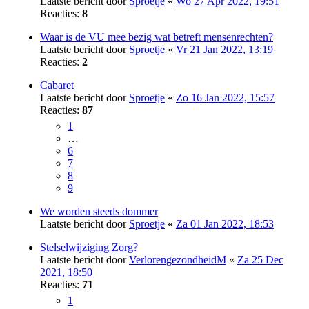
Laatste bericht door
Sproetje
«
Wo 27 Apr 2022, 19:51
Reacties:
8
Waar is de VU mee bezig wat betreft mensenrechten?
Laatste bericht door
Sproetje
«
Vr 21 Jan 2022, 13:19
Reacties:
2
Cabaret
Laatste bericht door
Sproetje
«
Zo 16 Jan 2022, 15:57
Reacties:
87
1
…
6
7
8
9
We worden steeds dommer
Laatste bericht door
Sproetje
«
Za 01 Jan 2022, 18:53
Stelselwijziging Zorg?
Laatste bericht door
VerlorengezondheidM
«
Za 25 Dec
2021, 18:50
Reacties:
71
1