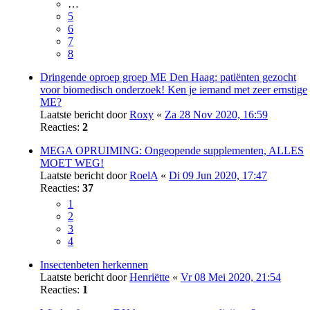
…
5
6
7
8
Dringende oproep groep ME Den Haag: patiënten gezocht
voor biomedisch onderzoek! Ken je iemand met zeer ernstige
ME?
Laatste bericht door
Roxy
«
Za 28 Nov 2020, 16:59
Reacties:
2
MEGA OPRUIMING: Ongeopende supplementen, ALLES
MOET WEG!
Laatste bericht door
RoelA
«
Di 09 Jun 2020, 17:47
Reacties:
37
1
2
3
4
Insectenbeten herkennen
Laatste bericht door
Henriëtte
«
Vr 08 Mei 2020, 21:54
Reacties:
1