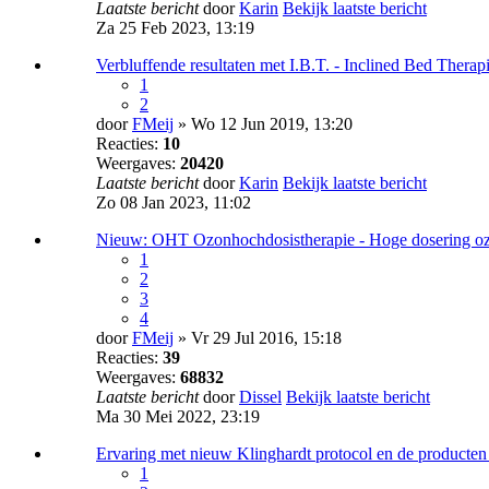
Laatste bericht
door
Karin
Bekijk laatste bericht
Za 25 Feb 2023, 13:19
Verbluffende resultaten met I.B.T. - Inclined Bed Thera
1
2
door
FMeij
» Wo 12 Jun 2019, 13:20
Reacties:
10
Weergaves:
20420
Laatste bericht
door
Karin
Bekijk laatste bericht
Zo 08 Jan 2023, 11:02
Nieuw: OHT Ozonhochdosistherapie - Hoge dosering oz
1
2
3
4
door
FMeij
» Vr 29 Jul 2016, 15:18
Reacties:
39
Weergaves:
68832
Laatste bericht
door
Dissel
Bekijk laatste bericht
Ma 30 Mei 2022, 23:19
Ervaring met nieuw Klinghardt protocol en de producten
1