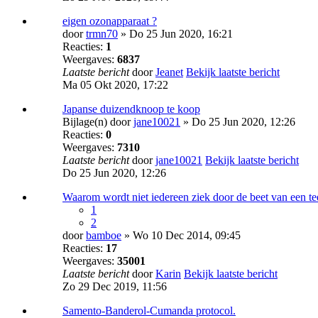
eigen ozonapparaat ?
door
trmn70
» Do 25 Jun 2020, 16:21
Reacties:
1
Weergaves:
6837
Laatste bericht
door
Jeanet
Bekijk laatste bericht
Ma 05 Okt 2020, 17:22
Japanse duizendknoop te koop
Bijlage(n)
door
jane10021
» Do 25 Jun 2020, 12:26
Reacties:
0
Weergaves:
7310
Laatste bericht
door
jane10021
Bekijk laatste bericht
Do 25 Jun 2020, 12:26
Waarom wordt niet iedereen ziek door de beet van een t
1
2
door
bamboe
» Wo 10 Dec 2014, 09:45
Reacties:
17
Weergaves:
35001
Laatste bericht
door
Karin
Bekijk laatste bericht
Zo 29 Dec 2019, 11:56
Samento-Banderol-Cumanda protocol.