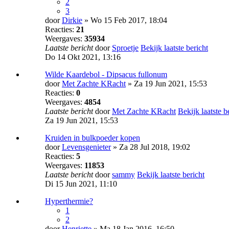
2
3
door
Dirkie
» Wo 15 Feb 2017, 18:04
Reacties:
21
Weergaves:
35934
Laatste bericht
door
Sproetje
Bekijk laatste bericht
Do 14 Okt 2021, 13:16
Wilde Kaardebol - Dipsacus fullonum
door
Met Zachte KRacht
» Za 19 Jun 2021, 15:53
Reacties:
0
Weergaves:
4854
Laatste bericht
door
Met Zachte KRacht
Bekijk laatste b
Za 19 Jun 2021, 15:53
Kruiden in bulkpoeder kopen
door
Levensgenieter
» Za 28 Jul 2018, 19:02
Reacties:
5
Weergaves:
11853
Laatste bericht
door
sammy
Bekijk laatste bericht
Di 15 Jun 2021, 11:10
Hyperthermie?
1
2
door
Henriette
» Ma 18 Jan 2016, 16:50