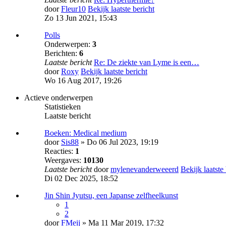
door
Fleur10
Bekijk laatste bericht
Zo 13 Jun 2021, 15:43
Polls
Onderwerpen:
3
Berichten:
6
Laatste bericht
Re: De ziekte van Lyme is een…
door
Roxy
Bekijk laatste bericht
Wo 16 Aug 2017, 19:26
Actieve onderwerpen
Statistieken
Laatste bericht
Boeken: Medical medium
door
Sis88
» Do 06 Jul 2023, 19:19
Reacties:
1
Weergaves:
10130
Laatste bericht
door
mylenevanderweeerd
Bekijk laatste
Di 02 Dec 2025, 18:52
Jin Shin Jyutsu, een Japanse zelfheelkunst
1
2
door
FMeij
» Ma 11 Mar 2019, 17:32