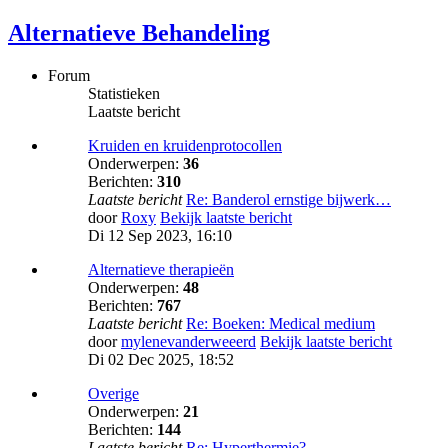
Alternatieve Behandeling
Forum
Statistieken
Laatste bericht
Kruiden en kruidenprotocollen
Onderwerpen:
36
Berichten:
310
Laatste bericht
Re: Banderol ernstige bijwerk…
door
Roxy
Bekijk laatste bericht
Di 12 Sep 2023, 16:10
Alternatieve therapieën
Onderwerpen:
48
Berichten:
767
Laatste bericht
Re: Boeken: Medical medium
door
mylenevanderweeerd
Bekijk laatste bericht
Di 02 Dec 2025, 18:52
Overige
Onderwerpen:
21
Berichten:
144
Laatste bericht
Re: Hyperthermie?