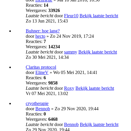
Reacties:
14
Weergaves:
33926
Laatste bericht
door
Fleur10
Bekijk laatste bericht
Zo 13 Jun 2021, 15:43
Buhner: hoe lang?
door
hecto
» Zo 24 Nov 2019, 17:24
Reacties:
7
Weergaves:
14234
Laatste bericht
door
sammy
Bekijk laatste bericht
Zo 30 Mei 2021, 14:34
Claritas protocol
door
ElineV
» Wo 05 Mei 2021, 14:41
Reacties:
6
Weergaves:
9858
Laatste bericht
door
Roxy
Bekijk laatste bericht
Vr 07 Mei 2021, 13:02
cryotherapie
door
Bennob
» Zo 29 Nov 2020, 19:44
Reacties:
0
Weergaves:
6468
Laatste bericht
door
Bennob
Bekijk laatste bericht
Zo 29 Nov 2020, 19:44