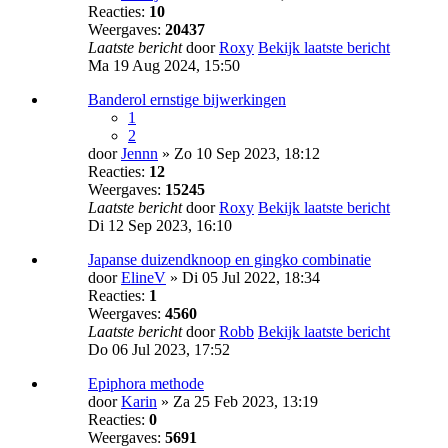
Reacties:
10
Weergaves:
20437
Laatste bericht
door
Roxy
Bekijk laatste bericht
Ma 19 Aug 2024, 15:50
Banderol ernstige bijwerkingen
1
2
door
Jennn
» Zo 10 Sep 2023, 18:12
Reacties:
12
Weergaves:
15245
Laatste bericht
door
Roxy
Bekijk laatste bericht
Di 12 Sep 2023, 16:10
Japanse duizendknoop en gingko combinatie
door
ElineV
» Di 05 Jul 2022, 18:34
Reacties:
1
Weergaves:
4560
Laatste bericht
door
Robb
Bekijk laatste bericht
Do 06 Jul 2023, 17:52
Epiphora methode
door
Karin
» Za 25 Feb 2023, 13:19
Reacties:
0
Weergaves:
5691