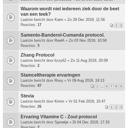
Waarom wordt niet iedereen ziek door de beet
van een teek?
Laatste bericht door
Karin
«
Zo 29 Dec 2019, 11:56
Reacties:
17
1
2
Samento-Banderol-Cumanda protocol.
Laatste bericht door
RoelA
«
Zo 03 Nov 2019, 10:58
Reacties:
5
Zhang Protocol
Laatste bericht door
lizzy62
«
Zo 11 Aug 2019, 20:09
Reacties:
2
Stamceltherapie ervaringen
Laatste bericht door
Roxy
«
Vr 09 Aug 2019, 19:13
Reacties:
87
1
…
6
7
8
9
Stevia
Laatste bericht door
Kimm
«
Vr 01 Feb 2019, 10:47
Reacties:
26
1
2
3
Ervaring Vitamine C - Zout protocol
Laatste bericht door
Sproetje
«
Di 04 Dec 2018, 17:33
Reacties:
2