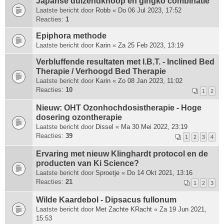
Japanse duizendknoop en gingko combinatie
Laatste bericht door
Robb
«
Do 06 Jul 2023, 17:52
Reacties:
1
Epiphora methode
Laatste bericht door
Karin
«
Za 25 Feb 2023, 13:19
Verbluffende resultaten met I.B.T. - Inclined Bed
Therapie / Verhoogd Bed Therapie
Laatste bericht door
Karin
«
Zo 08 Jan 2023, 11:02
Reacties:
10
1
2
Nieuw: OHT Ozonhochdosistherapie - Hoge
dosering ozontherapie
Laatste bericht door
Dissel
«
Ma 30 Mei 2022, 23:19
Reacties:
39
1
2
3
4
Ervaring met nieuw Klinghardt protocol en de
producten van Ki Science?
Laatste bericht door
Sproetje
«
Do 14 Okt 2021, 13:16
Reacties:
21
1
2
3
Wilde Kaardebol - Dipsacus fullonum
Laatste bericht door
Met Zachte KRacht
«
Za 19 Jun 2021,
15:53