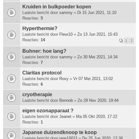
Kruiden in bulkpoeder kopen
Laatste bericht door
sammy
«
Di 15 Jun 2021, 11:10
Reacties:
5
Hyperthermie?
Laatste bericht door
Fleur10
«
Zo 13 Jun 2021, 15:43
Reacties:
14
1
2
Buhner: hoe lang?
Laatste bericht door
sammy
«
Zo 30 Mei 2021, 14:34
Reacties:
7
Claritas protocol
Laatste bericht door
Roxy
«
Vr 07 Mei 2021, 13:02
Reacties:
6
cryotherapie
Laatste bericht door
Bennob
«
Zo 29 Nov 2020, 19:44
eigen ozonapparaat ?
Laatste bericht door
Jeanet
«
Ma 05 Okt 2020, 17:22
Reacties:
1
Japanse duizendknoop te koop
Laatste bericht door
jane10021
«
Do 25 Jun 2020, 12:26