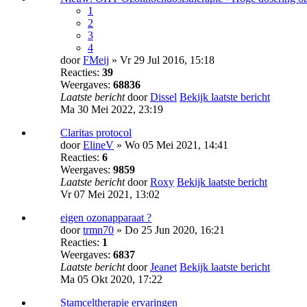
1
2
3
4
door
FMeij
» Vr 29 Jul 2016, 15:18
Reacties:
39
Weergaves:
68836
Laatste bericht
door
Dissel
Bekijk laatste bericht
Ma 30 Mei 2022, 23:19
Claritas protocol
door
ElineV
» Wo 05 Mei 2021, 14:41
Reacties:
6
Weergaves:
9859
Laatste bericht
door
Roxy
Bekijk laatste bericht
Vr 07 Mei 2021, 13:02
eigen ozonapparaat ?
door
trmn70
» Do 25 Jun 2020, 16:21
Reacties:
1
Weergaves:
6837
Laatste bericht
door
Jeanet
Bekijk laatste bericht
Ma 05 Okt 2020, 17:22
Stamceltherapie ervaringen