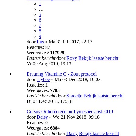
1
…
5
6
7
8
9
door
Eus
» Ma 31 Jul 2017, 22:17
Reacties:
87
Weergaves:
117929
Laatste bericht
door
Roxy
Bekijk laatste bericht
Vr 09 Aug 2019, 19:13
Ervaring Vitamine C - Zout protocol
door
Jaybee
» Ma 03 Dec 2018, 19:03
Reacties:
2
Weergaves:
7783
Laatste bericht
door
Sproetje
Bekijk laatste bericht
Di 04 Dec 2018, 17:33
Cursus Orthomoleculair Lymespecialist 2019
door
Daisy
» Wo 21 Nov 2018, 09:18
Reacties:
0
Weergaves:
6884
Laatste bericht
door
Daisy
Bekijk laatste bericht