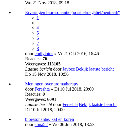
Wo 21 Nov 2018, 09:18
Ervaringen bioresonantie (positief/negatief/neutraal?)
1
…
4
5
6
7
8
door
emilylotus
» Vr 21 Okt 2016, 16:46
Reacties:
76
Weergaves:
113105
Laatste bericht
door
Jaybee
Bekijk laatste bericht
Do 15 Nov 2018, 10:56
Meningen over aromatherapy
door
Fereshta
» Di 10 Jul 2018, 20:00
Reacties:
0
Weergaves:
6091
Laatste bericht
door
Fereshta
Bekijk laatste bericht
Di 10 Jul 2018, 20:00
bioresonantie, kaf en koren
door
anna52
» Wo 06 Jun 2018, 13:58