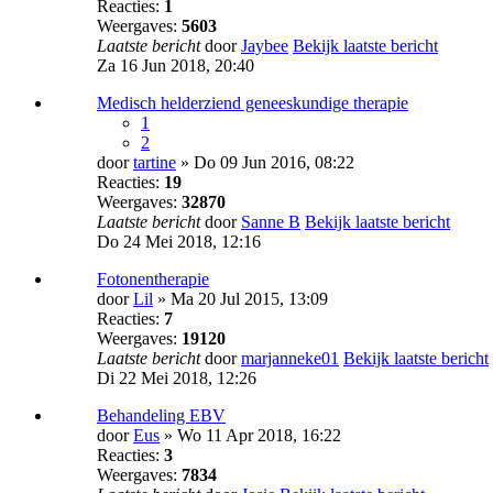
Reacties:
1
Weergaves:
5603
Laatste bericht
door
Jaybee
Bekijk laatste bericht
Za 16 Jun 2018, 20:40
Medisch helderziend geneeskundige therapie
1
2
door
tartine
» Do 09 Jun 2016, 08:22
Reacties:
19
Weergaves:
32870
Laatste bericht
door
Sanne B
Bekijk laatste bericht
Do 24 Mei 2018, 12:16
Fotonentherapie
door
Lil
» Ma 20 Jul 2015, 13:09
Reacties:
7
Weergaves:
19120
Laatste bericht
door
marjanneke01
Bekijk laatste bericht
Di 22 Mei 2018, 12:26
Behandeling EBV
door
Eus
» Wo 11 Apr 2018, 16:22
Reacties:
3
Weergaves:
7834