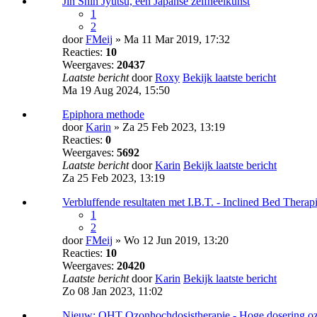
Jin Shin Jyutsu, een Japanse zelfheelkunst
1
2
door
FMeij
» Ma 11 Mar 2019, 17:32
Reacties:
10
Weergaves:
20437
Laatste bericht
door
Roxy
Bekijk laatste bericht
Ma 19 Aug 2024, 15:50
Epiphora methode
door
Karin
» Za 25 Feb 2023, 13:19
Reacties:
0
Weergaves:
5692
Laatste bericht
door
Karin
Bekijk laatste bericht
Za 25 Feb 2023, 13:19
Verbluffende resultaten met I.B.T. - Inclined Bed Thera
1
2
door
FMeij
» Wo 12 Jun 2019, 13:20
Reacties:
10
Weergaves:
20420
Laatste bericht
door
Karin
Bekijk laatste bericht
Zo 08 Jan 2023, 11:02
Nieuw: OHT Ozonhochdosistherapie - Hoge dosering oz