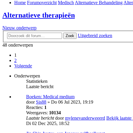
Home
Forumoverzicht
Medisch
Alternatieve Behandeling
Alter
Alternatieve therapieën
Nieuw onderwerp
Uitgebreid zoeken
Zoek
48 onderwerpen
1
2
Volgende
Onderwerpen
Statistieken
Laatste bericht
Boeken: Medical medium
door
Sis88
» Do 06 Jul 2023, 19:19
Reacties:
1
Weergaves:
10134
Laatste bericht
door
mylenevanderweeerd
Bekijk laatste
Di 02 Dec 2025, 18:52