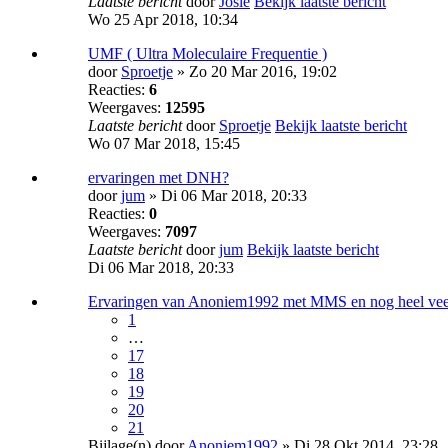
Laatste bericht
door
Josie
Bekijk laatste bericht
Wo 25 Apr 2018, 10:34
UMF ( Ultra Moleculaire Frequentie )
door
Sproetje
» Zo 20 Mar 2016, 19:02
Reacties:
6
Weergaves:
12595
Laatste bericht
door
Sproetje
Bekijk laatste bericht
Wo 07 Mar 2018, 15:45
ervaringen met DNH?
door
jum
» Di 06 Mar 2018, 20:33
Reacties:
0
Weergaves:
7097
Laatste bericht
door
jum
Bekijk laatste bericht
Di 06 Mar 2018, 20:33
Ervaringen van Anoniem1992 met MMS en nog heel vee
1
…
17
18
19
20
21
Bijlage(n)
door
Anoniem1992
» Di 28 Okt 2014, 23:28