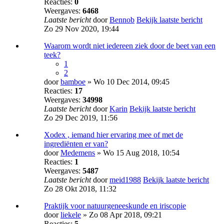
Reacties:
0
Weergaves:
6468
Laatste bericht
door
Bennob
Bekijk laatste bericht
Zo 29 Nov 2020, 19:44
Waarom wordt niet iedereen ziek door de beet van een
teek?
1
2
door
bamboe
» Wo 10 Dec 2014, 09:45
Reacties:
17
Weergaves:
34998
Laatste bericht
door
Karin
Bekijk laatste bericht
Zo 29 Dec 2019, 11:56
Xodex , iemand hier ervaring mee of met de
ingrediënten er van?
door
Medemens
» Wo 15 Aug 2018, 10:54
Reacties:
1
Weergaves:
5487
Laatste bericht
door
meid1988
Bekijk laatste bericht
Zo 28 Okt 2018, 11:32
Praktijk voor natuurgeneeskunde en iriscopie
door
liekele
» Zo 08 Apr 2018, 09:21
Reacties:
5