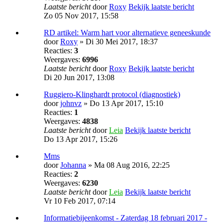
Laatste bericht
door
Roxy
Bekijk laatste bericht
Zo 05 Nov 2017, 15:58
RD artikel: Warm hart voor alternatieve geneeskunde
door
Roxy
» Di 30 Mei 2017, 18:37
Reacties:
3
Weergaves:
6996
Laatste bericht
door
Roxy
Bekijk laatste bericht
Di 20 Jun 2017, 13:08
Ruggiero-Klinghardt protocol (diagnostiek)
door
johnvz
» Do 13 Apr 2017, 15:10
Reacties:
1
Weergaves:
4838
Laatste bericht
door
Leia
Bekijk laatste bericht
Do 13 Apr 2017, 15:26
Mms
door
Johanna
» Ma 08 Aug 2016, 22:25
Reacties:
2
Weergaves:
6230
Laatste bericht
door
Leia
Bekijk laatste bericht
Vr 10 Feb 2017, 07:14
Informatiebijeenkomst - Zaterdag 18 februari 2017 -