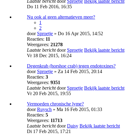
Laatste bericht
door
Sproetje
Bekijk laatste bericht
Do 11 Feb 2016, 16:35
Nu ook al geen alternatieven meer?
1
2
door
Sproetje
» Do 16 Apr 2015, 14:52
Reacties:
11
Weergaves:
21278
Laatste bericht
door
Sproetje
Bekijk laatste bericht
Vr 18 Dec 2015, 16:24
Degenkrab (horshoe crab) tegen endotoxines?
door
Sproetje
» Za 14 Feb 2015, 20:14
Reacties:
3
Weergaves:
9351
Laatste bericht
door
Sproetje
Bekijk laatste bericht
Vr 20 Feb 2015, 19:55
Vermoeden chronische lyme?
door
Ruysch
» Ma 16 Feb 2015, 01:33
Reacties:
5
Weergaves:
11713
Laatste bericht
door
Daisy
Bekijk laatste bericht
Di 17 Feb 2015, 17:21