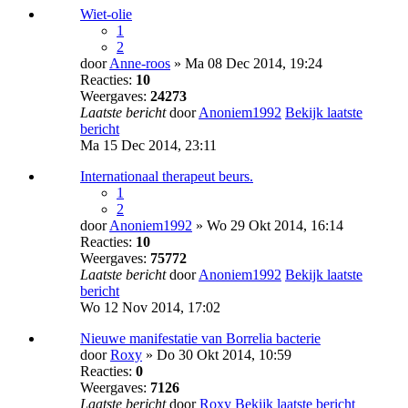
Wiet-olie
1
2
door
Anne-roos
» Ma 08 Dec 2014, 19:24
Reacties:
10
Weergaves:
24273
Laatste bericht
door
Anoniem1992
Bekijk laatste
bericht
Ma 15 Dec 2014, 23:11
Internationaal therapeut beurs.
1
2
door
Anoniem1992
» Wo 29 Okt 2014, 16:14
Reacties:
10
Weergaves:
75772
Laatste bericht
door
Anoniem1992
Bekijk laatste
bericht
Wo 12 Nov 2014, 17:02
Nieuwe manifestatie van Borrelia bacterie
door
Roxy
» Do 30 Okt 2014, 10:59
Reacties:
0
Weergaves:
7126
Laatste bericht
door
Roxy
Bekijk laatste bericht