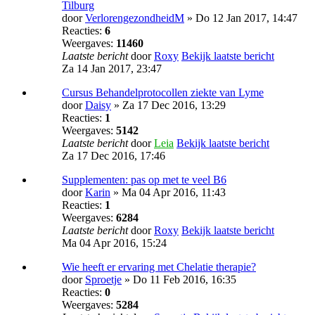
Tilburg
door
VerlorengezondheidM
» Do 12 Jan 2017, 14:47
Reacties:
6
Weergaves:
11460
Laatste bericht
door
Roxy
Bekijk laatste bericht
Za 14 Jan 2017, 23:47
Cursus Behandelprotocollen ziekte van Lyme
door
Daisy
» Za 17 Dec 2016, 13:29
Reacties:
1
Weergaves:
5142
Laatste bericht
door
Leia
Bekijk laatste bericht
Za 17 Dec 2016, 17:46
Supplementen: pas op met te veel B6
door
Karin
» Ma 04 Apr 2016, 11:43
Reacties:
1
Weergaves:
6284
Laatste bericht
door
Roxy
Bekijk laatste bericht
Ma 04 Apr 2016, 15:24
Wie heeft er ervaring met Chelatie therapie?
door
Sproetje
» Do 11 Feb 2016, 16:35
Reacties:
0
Weergaves:
5284