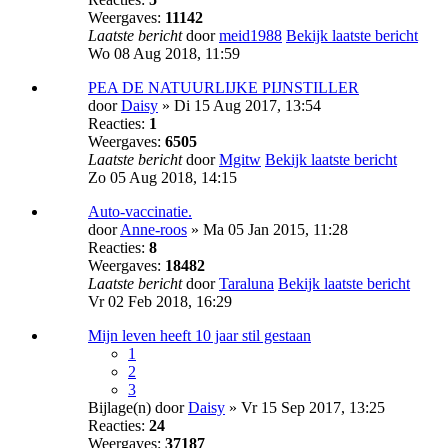
Weergaves:
11142
Laatste bericht
door
meid1988
Bekijk laatste bericht
Wo 08 Aug 2018, 11:59
PEA DE NATUURLIJKE PIJNSTILLER
door
Daisy
» Di 15 Aug 2017, 13:54
Reacties:
1
Weergaves:
6505
Laatste bericht
door
Mgitw
Bekijk laatste bericht
Zo 05 Aug 2018, 14:15
Auto-vaccinatie.
door
Anne-roos
» Ma 05 Jan 2015, 11:28
Reacties:
8
Weergaves:
18482
Laatste bericht
door
Taraluna
Bekijk laatste bericht
Vr 02 Feb 2018, 16:29
Mijn leven heeft 10 jaar stil gestaan
1
2
3
Bijlage(n)
door
Daisy
» Vr 15 Sep 2017, 13:25
Reacties:
24
Weergaves:
37187