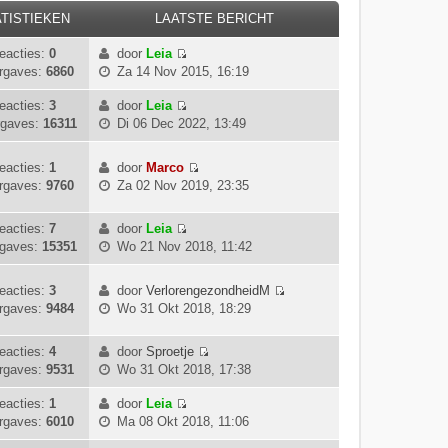
TISTIEKEN
LAATSTE BERICHT
eacties:
0
door
Leia
B
rgaves:
6860
Za 14 Nov 2015, 16:19
e
k
eacties:
3
door
Leia
B
i
gaves:
16311
Di 06 Dec 2022, 13:49
e
j
k
k
eacties:
1
door
Marco
i
l
B
rgaves:
9760
Za 02 Nov 2019, 23:35
j
a
e
k
a
k
l
eacties:
7
door
Leia
t
i
B
a
gaves:
15351
Wo 21 Nov 2018, 11:42
s
j
e
a
t
k
k
t
e
l
eacties:
3
door
VerlorengezondheidM
i
s
b
B
a
rgaves:
9484
Wo 31 Okt 2018, 18:29
j
t
e
e
a
k
e
r
k
t
l
eacties:
4
door
Sproetje
b
i
i
s
B
a
rgaves:
9531
Wo 31 Okt 2018, 17:38
e
c
j
t
e
a
r
h
k
e
k
eacties:
1
door
Leia
t
i
t
l
b
B
i
rgaves:
6010
Ma 08 Okt 2018, 11:06
s
c
a
e
e
j
t
h
a