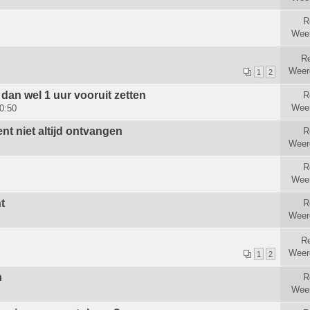
R
Wee
Re
Weer
1
2
 dan wel 1 uur vooruit zetten
R
Wee
0:50
t niet altijd ontvangen
R
Weer
R
Wee
t
R
Weer
Re
Weer
1
2
n
R
Wee