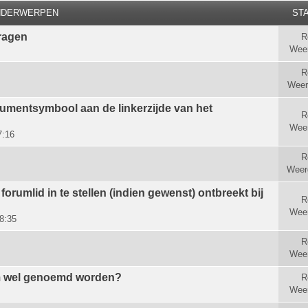
NDERWERPEN
STA
ragen
R
Wee
R
Weer
cumentsymbool aan de linkerzijde van het
R
Wee
7:16
R
Weer
 forumlid in te stellen (indien gewenst) ontbreekt bij
R
Wee
8:35
R
Wee
m wel genoemd worden?
R
Wee