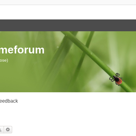
ymeforum
iose)
eedback