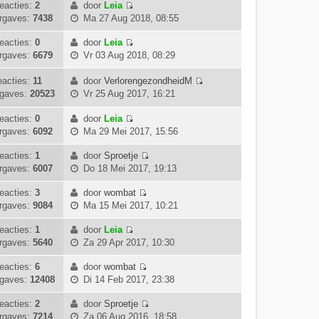
r
k
k
eacties:
2
door
Leia
e
t
t
B
i
i
l
rgaves:
7438
Ma 27 Aug 2018, 08:55
b
s
e
c
j
a
e
t
k
h
k
eacties:
0
door
Leia
a
r
e
B
i
t
l
rgaves:
6679
Vr 03 Aug 2018, 08:29
t
i
b
e
j
a
s
c
e
k
k
a
eacties:
11
door
VerlorengezondheidM
t
h
r
i
B
l
t
gaves:
20523
Vr 25 Aug 2017, 16:21
e
t
i
j
e
a
s
b
c
k
k
a
eacties:
0
door
Leia
t
e
B
h
l
i
t
rgaves:
6092
Ma 29 Mei 2017, 15:56
e
r
e
t
a
j
s
b
i
k
a
k
eacties:
1
door
Sproetje
t
e
c
B
i
t
l
rgaves:
6007
Do 18 Mei 2017, 19:13
e
r
h
e
j
s
a
b
i
t
k
k
eacties:
3
door
wombat
t
a
e
c
B
i
l
rgaves:
9084
Ma 15 Mei 2017, 10:21
e
t
r
h
e
j
a
b
s
i
t
k
k
eacties:
1
door
Leia
a
e
t
c
B
i
l
rgaves:
5640
Za 29 Apr 2017, 10:30
t
r
e
h
e
j
a
s
i
b
t
k
k
eacties:
6
door
wombat
a
t
c
e
B
i
l
gaves:
12408
Di 14 Feb 2017, 23:38
t
e
h
r
e
j
a
s
b
t
i
k
k
eacties:
2
door
Sproetje
a
t
e
c
B
i
l
rgaves:
7214
Za 06 Aug 2016, 18:58
t
e