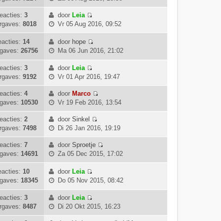
r
h
e
j
a
s
b
i
t
k
k
eacties:
3
door
Leia
a
t
e
c
B
i
l
rgaves:
8018
Vr 05 Aug 2016, 09:52
t
e
r
h
e
j
a
s
b
i
t
k
k
a
acties:
14
door
hope
t
e
c
i
B
l
t
gaves:
26756
Ma 06 Jun 2016, 21:02
e
r
h
j
e
a
s
b
i
t
k
k
a
eacties:
3
door
Leia
t
e
c
B
l
i
t
rgaves:
9192
Vr 01 Apr 2016, 19:47
e
r
h
e
a
j
s
b
i
t
k
a
k
eacties:
4
door
Marco
t
e
c
B
i
t
l
gaves:
10530
Vr 19 Feb 2016, 13:54
e
r
h
e
j
s
a
b
i
t
k
k
eacties:
2
door
Sinkel
t
a
e
c
B
i
l
rgaves:
7498
Di 26 Jan 2016, 19:19
e
t
r
h
e
j
a
b
s
i
t
k
k
eacties:
7
door
Sproetje
a
e
t
c
B
i
l
gaves:
14691
Za 05 Dec 2015, 17:02
t
r
e
h
e
j
a
s
i
b
t
k
k
a
acties:
10
door
Leia
t
c
e
B
i
l
t
gaves:
18345
Do 05 Nov 2015, 08:42
e
h
r
e
j
a
s
b
t
i
k
k
a
eacties:
3
door
Leia
t
e
c
B
i
l
t
rgaves:
8487
Di 20 Okt 2015, 16:23
e
r
h
e
j
a
s
b
i
t