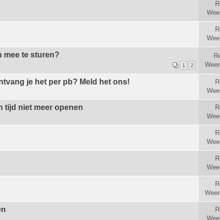
R
Wee
R
Wee
n mee te sturen?
R
Weer
1
2
ntvang je het per pb? Meld het ons!
R
Wee
 tijd niet meer openen
R
Wee
R
Wee
R
Wee
R
Weer
en
R
Wee