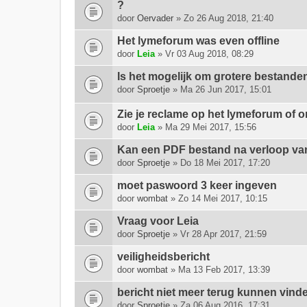
?
door
Oervader
» Zo 26 Aug 2018, 21:40
Het lymeforum was even offline
door
Leia
» Vr 03 Aug 2018, 08:29
Is het mogelijk om grotere bestande
door
Sproetje
» Ma 26 Jun 2017, 15:01
Zie je reclame op het lymeforum of o
door
Leia
» Ma 29 Mei 2017, 15:56
Kan een PDF bestand na verloop van
door
Sproetje
» Do 18 Mei 2017, 17:20
moet paswoord 3 keer ingeven
door
wombat
» Zo 14 Mei 2017, 10:15
Vraag voor Leia
door
Sproetje
» Vr 28 Apr 2017, 21:59
veiligheidsbericht
door
wombat
» Ma 13 Feb 2017, 13:39
bericht niet meer terug kunnen vind
door
Sproetje
» Za 06 Aug 2016, 17:31