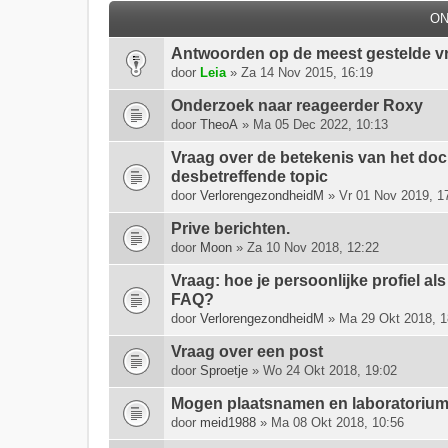
O
Antwoorden op de meest gestelde v
door
Leia
» Za 14 Nov 2015, 16:19
Onderzoek naar reageerder Roxy
door
TheoA
» Ma 05 Dec 2022, 10:13
Vraag over de betekenis van het do
desbetreffende topic
door
VerlorengezondheidM
» Vr 01 Nov 2019, 1
Prive berichten.
door
Moon
» Za 10 Nov 2018, 12:22
Vraag: hoe je persoonlijke profiel als
FAQ?
door
VerlorengezondheidM
» Ma 29 Okt 2018, 1
Vraag over een post
door
Sproetje
» Wo 24 Okt 2018, 19:02
Mogen plaatsnamen en laboratoriu
door
meid1988
» Ma 08 Okt 2018, 10:56