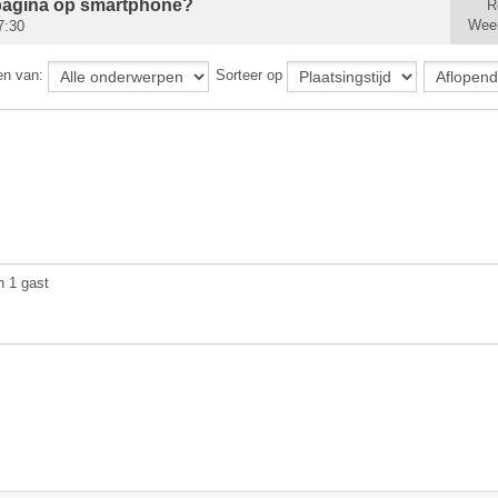
 pagina op smartphone?
R
Wee
7:30
en van:
Sorteer op
n 1 gast