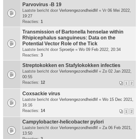
Parvovirus -B 19
Laatste bericht door
VerlorengezondheidM
«
Vr 06 Mei 2022,
19:27
Reacties:
1
Transmission of Bartonella henselae within
Rhipicephalus sanguineus: Data on the
Potential Vector Role of the Tick
Laatste bericht door
Sproetje
«
Wo 09 Feb 2022, 20:34
Reacties:
3
Streptokokken en Stafylokokken infecties
Laatste bericht door
VerlorengezondheidM
«
Zo 02 Jan 2022,
00:55
Reacties:
12
1
2
Coxsackie virus
Laatste bericht door
VerlorengezondheidM
«
Wo 15 Dec 2021,
16:16
Reacties:
14
1
2
Campylobacter-helicobacter pylori
Laatste bericht door
VerlorengezondheidM
«
Za 06 Feb 2021,
13:50
Reacties:
2