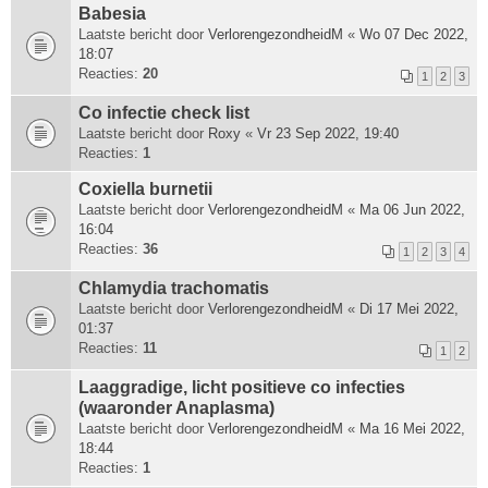
Babesia
Laatste bericht door
VerlorengezondheidM
«
Wo 07 Dec 2022,
18:07
Reacties:
20
1
2
3
Co infectie check list
Laatste bericht door
Roxy
«
Vr 23 Sep 2022, 19:40
Reacties:
1
Coxiella burnetii
Laatste bericht door
VerlorengezondheidM
«
Ma 06 Jun 2022,
16:04
Reacties:
36
1
2
3
4
Chlamydia trachomatis
Laatste bericht door
VerlorengezondheidM
«
Di 17 Mei 2022,
01:37
Reacties:
11
1
2
Laaggradige, licht positieve co infecties
(waaronder Anaplasma)
Laatste bericht door
VerlorengezondheidM
«
Ma 16 Mei 2022,
18:44
Reacties:
1