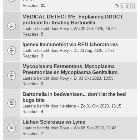
Reacties:
25
1
2
3
MEDICAL DETECTIVE: Explaining DDDCT
protocol for treating Bartonella
Laatste bericht door
Roxy
«
Wo 29 Okt 2025, 16:29
Reacties:
5
Igenex Immunoblot via RED laboratories
Laatste bericht door
Roxy
«
Za 23 Aug 2025, 17:27
Reacties:
3
Mycoplasma Fermentans, Mycoplasma
Pneumoniae en Mycoplasma Genitalium.
Laatste bericht door
Roxy
«
Di 03 Okt 2023, 18:55
Reacties:
2
Bartonella in bedwantsen... don't let the bed
bugs bite
Laatste bericht door
Henriëtte
«
Zo 01 Okt 2023, 13:15
Reacties:
4
Lichen Sclerosus en Lyme
Laatste bericht door
Roxy
«
Wo 06 Sep 2023, 22:42
Reacties:
7