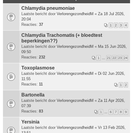
Chlamydia pneumoniae
Laatste bericht door
VerlorengezondheidM
«
Za 18 Jul 2026,
20:04
Reacties:
37
1
2
3
4
Chlamydia Trachomatis (+ bloedtest
beperkingen??)
Laatste bericht door
VerlorengezondheidM
«
Ma 15 Jun 2026,
09:50
Reacties:
232
1
…
21
22
23
24
Toxoplasmose
Laatste bericht door
VerlorengezondheidM
«
Di 02 Jun 2026,
11:55
Reacties:
11
1
2
Bartonella
Laatste bericht door
VerlorengezondheidM
«
Za 11 Apr 2026,
07:39
Reacties:
83
1
…
6
7
8
9
Yersinia
Laatste bericht door
VerlorengezondheidM
«
Vr 13 Feb 2026,
13:51