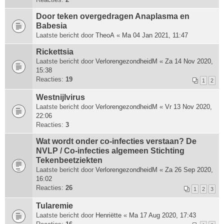
Door teken overgedragen Anaplasma en
Babesia
Laatste bericht door
TheoA
«
Ma 04 Jan 2021, 11:47
Rickettsia
Laatste bericht door
VerlorengezondheidM
«
Za 14 Nov 2020,
15:38
Reacties:
19
1
2
Westnijlvirus
Laatste bericht door
VerlorengezondheidM
«
Vr 13 Nov 2020,
22:06
Reacties:
3
Wat wordt onder co-infecties verstaan? De
NVLP / Co-infecties algemeen Stichting
Tekenbeetziekten
Laatste bericht door
VerlorengezondheidM
«
Za 26 Sep 2020,
16:02
Reacties:
26
1
2
3
Tularemie
Laatste bericht door
Henriëtte
«
Ma 17 Aug 2020, 17:43