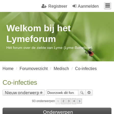
Registreer
Aanmelden
Welkom bij het
Lymeforum
Hét forum over de ziekte van Lyme (Lyme-Borreliose)
Home
Forumoverzicht
Medisch
Co-infecties
Co-infecties
Nieuw onderwerp
93 onderwerpen
1
2
3
4
Onderwerpen