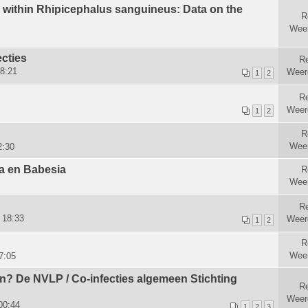
 within Rhipicephalus sanguineus: Data on the
R
Wee
cties
Re
8:21
Weer
1
2
Re
Weer
1
2
R
Wee
2:30
a en Babesia
R
Wee
Re
 18:33
Weer
1
2
R
Wee
7:05
an? De NVLP / Co-infecties algemeen Stichting
Re
Weer
00:44
1
2
3