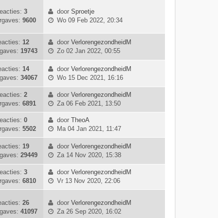
k
e
t
k
c
a
eacties:
3
door
Sproetje
i
r
e
l
h
t
B
rgaves:
9600
Wo 09 Feb 2022, 20:34
j
i
b
a
t
s
e
k
c
e
a
t
k
l
h
r
t
e
acties:
12
door
VerlorengezondheidM
i
B
a
t
i
s
b
gaves:
19743
Zo 02 Jan 2022, 00:55
j
e
a
c
t
e
k
k
t
h
e
r
acties:
14
door
VerlorengezondheidM
l
i
s
B
t
b
i
gaves:
34067
Wo 15 Dec 2021, 16:16
a
j
t
e
e
c
a
k
e
k
r
h
eacties:
2
door
VerlorengezondheidM
t
l
B
b
i
i
t
rgaves:
6891
Za 06 Feb 2021, 13:50
s
a
e
e
j
c
t
a
k
r
k
eacties:
0
door
TheoA
h
e
B
t
i
i
l
rgaves:
5502
Ma 04 Jan 2021, 11:47
t
b
e
s
j
c
a
e
k
t
k
h
a
acties:
19
door
VerlorengezondheidM
r
i
B
e
l
t
t
gaves:
29449
Za 14 Nov 2020, 15:38
i
j
e
b
a
s
c
k
k
e
a
t
eacties:
3
door
VerlorengezondheidM
h
B
l
i
r
t
e
rgaves:
6810
Vr 13 Nov 2020, 22:06
t
e
a
j
i
s
b
k
a
k
c
t
e
acties:
26
door
VerlorengezondheidM
i
t
l
h
e
r
B
gaves:
41097
Za 26 Sep 2020, 16:02
j
s
a
t
b
i
e