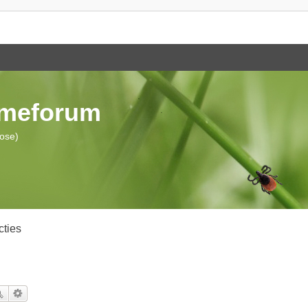
ymeforum
iose)
cties