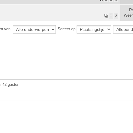
Re
Weer
1
2
en van:
Sorteer op
n 42 gasten