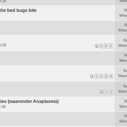
Wee
0:28
 the bed bugs bite
R
Wee
R
Weer
Re
0:50
Weer
1
2
3
R
Wee
Re
Weer
1
2
3
4
R
Weer
1
2
cties (waaronder Anaplasma)
R
Wee
0:39
R
Wee