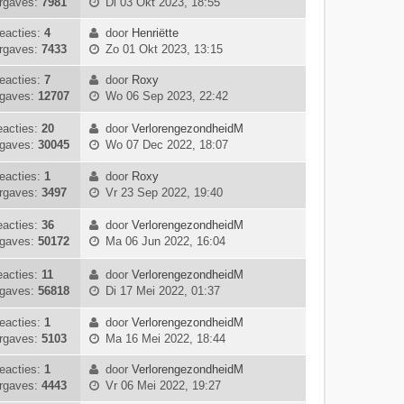
r
l
e
rgaves:
7981
Di 03 Okt 2023, 18:55
t
e
j
t
i
a
b
s
k
k
eacties:
4
door
Henriëtte
c
a
e
t
B
i
l
rgaves:
7433
Zo 01 Okt 2023, 13:15
h
t
r
e
e
j
a
t
s
i
b
k
k
eacties:
7
door
Roxy
a
t
c
e
B
i
l
gaves:
12707
Wo 06 Sep 2023, 22:42
t
e
h
r
e
j
a
s
b
t
i
k
k
a
acties:
20
door
VerlorengezondheidM
t
e
c
i
B
l
t
gaves:
30045
Wo 07 Dec 2022, 18:07
e
r
h
j
e
a
s
b
i
t
k
k
a
eacties:
1
door
Roxy
t
e
c
B
l
i
t
rgaves:
3497
Vr 23 Sep 2022, 19:40
e
r
h
e
a
j
s
b
i
t
k
a
k
t
acties:
36
door
VerlorengezondheidM
e
c
i
B
t
l
e
gaves:
50172
Ma 06 Jun 2022, 16:04
r
h
j
e
s
a
b
i
t
k
k
t
a
e
c
eacties:
11
door
VerlorengezondheidM
l
i
e
t
B
r
h
gaves:
56818
Di 17 Mei 2022, 01:37
a
j
b
s
e
i
t
a
k
e
t
k
c
eacties:
1
door
VerlorengezondheidM
t
l
B
r
e
i
h
rgaves:
5103
Ma 16 Mei 2022, 18:44
s
a
e
i
b
j
t
t
a
k
c
e
k
eacties:
1
door
VerlorengezondheidM
B
e
t
i
h
r
l
rgaves:
4443
Vr 06 Mei 2022, 19:27
e
b
s
j
t
i
a