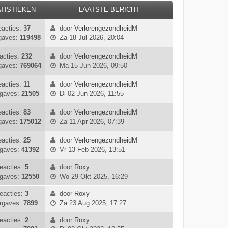
TISTIEKEN
LAATSTE BERICHT
acties:
37
door
VerlorengezondheidM
B
gaves:
119498
Za 18 Jul 2026, 20:04
e
k
acties:
232
door
VerlorengezondheidM
i
B
gaves:
769064
Ma 15 Jun 2026, 09:50
j
e
k
k
eacties:
11
door
VerlorengezondheidM
l
i
B
gaves:
21505
Di 02 Jun 2026, 11:55
a
j
e
a
k
k
acties:
83
door
VerlorengezondheidM
t
l
i
B
gaves:
175012
Za 11 Apr 2026, 07:39
s
a
j
e
t
a
k
k
acties:
25
door
VerlorengezondheidM
e
t
l
i
B
gaves:
41392
Vr 13 Feb 2026, 13:51
b
s
a
j
e
e
t
a
k
k
eacties:
5
door
Roxy
r
e
t
B
l
i
gaves:
12550
Wo 29 Okt 2025, 16:29
i
b
s
e
a
j
c
e
t
k
a
k
eacties:
3
door
Roxy
h
B
r
e
i
t
l
rgaves:
7899
Za 23 Aug 2025, 17:27
t
e
i
b
j
s
a
k
c
e
k
t
eacties:
2
door
Roxy
a
B
i
h