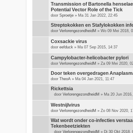
Transmission of Bartonella henselae
(
n
Potential Vector Role of the Tick
)
door
Sproetje
» Ma 31 Jan 2022, 22:45
Streptokokken en Stafylokokken infe
door
VerlorengezondheidM
» Wo 09 Mei 2018, 0
Coxsackie virus
door
eefduck
» Ma 07 Sep 2015, 14:37
Campylobacter-helicobacter pylori
door
VerlorengezondheidM
» Za 09 Mei 2020, 0
Door teken overgedragen Anaplasm
door
TheoA
» Ma 04 Jan 2021, 11:47
Rickettsia
door
VerlorengezondheidM
» Ma 20 Jun 2016,
B
i
Westnijlvirus
j
door
VerlorengezondheidM
» Zo 08 Nov 2020, 1
l
a
Wat wordt onder co-infecties versta
g
Tekenbeetziekten
e
door
VerlorengezondheidM
» Di 30 Okt 2018, 