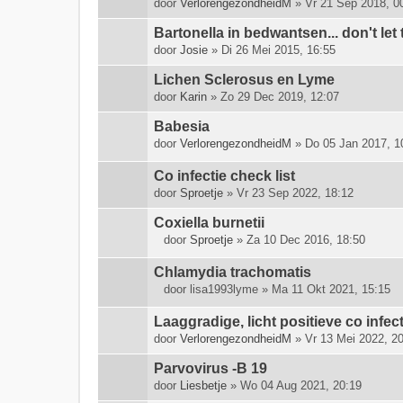
door
VerlorengezondheidM
» Vr 21 Sep 2018, 0
Bartonella in bedwantsen... don't let
door
Josie
» Di 26 Mei 2015, 16:55
Lichen Sclerosus en Lyme
door
Karin
» Zo 29 Dec 2019, 12:07
Babesia
door
VerlorengezondheidM
» Do 05 Jan 2017, 1
Co infectie check list
door
Sproetje
» Vr 23 Sep 2022, 18:12
Coxiella burnetii
door
Sproetje
» Za 10 Dec 2016, 18:50
B
i
Chlamydia trachomatis
j
door
lisa1993lyme
» Ma 11 Okt 2021, 15:15
l
B
a
i
Laaggradige, licht positieve co infe
g
j
door
VerlorengezondheidM
» Vr 13 Mei 2022, 2
e
l
(
a
Parvovirus -B 19
n
g
door
Liesbetje
» Wo 04 Aug 2021, 20:19
)
e