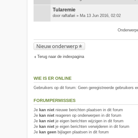
(
B
n
i
Tularemie
)
j
door
raftafari
» Ma 13 Jun 2016, 02:02
l
a
Onderwerp
g
e
(
Nieuw onderwerp
n
)
Terug naar de indexpagina
WIE IS ER ONLINE
Gebruikers op dit forum: Geen geregistreerde gebruikers e
FORUMPERMISSIES
Je
kan niet
nieuwe berichten plaatsen in dit forum
Je
kan niet
reageren op onderwerpen in dit forum
Je
kan niet
je eigen berichten wijzigen in dit forum
Je
kan niet
je eigen berichten verwijderen in dit forum
Je
kan geen
bijlagen plaatsen in dit forum