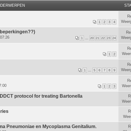
NDERWERPEN
STA
Re
Weer
1
2
3
4
 beperkingen??)
Re
 07:26
Weer
1
…
20
21
22
23
24
R
Weer
1
2
Re
Weer
1
…
5
6
7
8
9
Re
7:00
Weer
1
2
3
CT protocol for treating Bartonella
R
Weer
ries
R
Wee
ma Pneumoniae en Mycoplasma Genitalium.
R