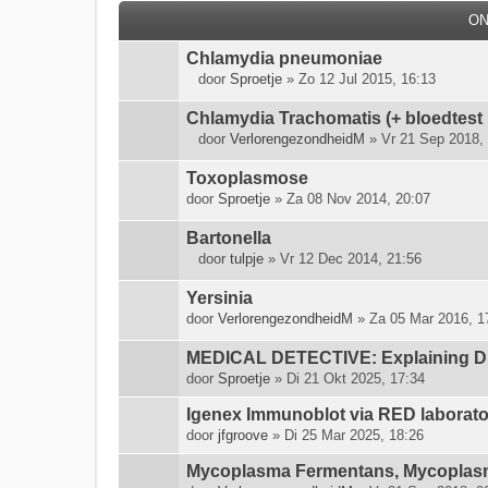
O
Chlamydia pneumoniae
door
Sproetje
» Zo 12 Jul 2015, 16:13
B
i
Chlamydia Trachomatis (+ bloedtest
j
door
VerlorengezondheidM
» Vr 21 Sep 2018,
l
B
a
i
Toxoplasmose
g
j
door
Sproetje
» Za 08 Nov 2014, 20:07
e
l
(
a
Bartonella
n
g
door
tulpje
» Vr 12 Dec 2014, 21:56
)
e
B
(
i
Yersinia
n
j
door
VerlorengezondheidM
» Za 05 Mar 2016, 1
)
l
a
MEDICAL DETECTIVE: Explaining DDD
g
door
Sproetje
» Di 21 Okt 2025, 17:34
e
(
Igenex Immunoblot via RED laborato
n
door
jfgroove
» Di 25 Mar 2025, 18:26
)
Mycoplasma Fermentans, Mycoplas