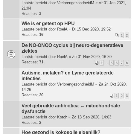
Laatste bericht door
VerlorengezondheidM
«
Vr 01 Jan 2021,
21:04
Reacties:
3
Wie is er getest op HPU
Laatste bericht door
RoelA
«
Di 15 Dec 2020, 19:52
Reacties:
16
1
2
De NO-ONOO cyclus bij neuro-degeneratieve
ziektes
Laatste bericht door
RoelA
«
Zo 01 Nov 2020, 16:30
Reacties:
71
1
…
5
6
7
8
Autisme, metalen? en Lyme gerelateerde
infecties
Laatste bericht door
VerlorengezondheidM
«
Za 24 Okt 2020,
14:26
Reacties:
20
1
2
3
Veel gebruikte antibiotica ↔ mitochondriale
dysfunctie
Laatste bericht door
Kotch
«
Zo 13 Sep 2020, 14:03
Reacties:
2
Hoe gezond is kokosolie eigenlijk?