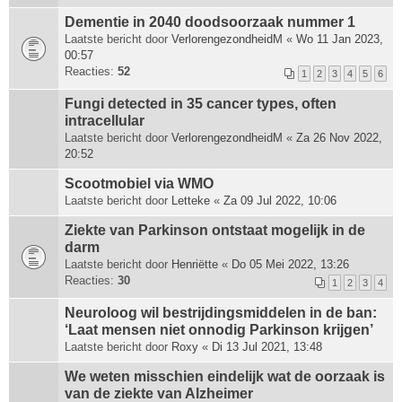
Dementie in 2040 doodsoorzaak nummer 1
Laatste bericht door
VerlorengezondheidM
«
Wo 11 Jan 2023,
00:57
Reacties:
52
1
2
3
4
5
6
Fungi detected in 35 cancer types, often
intracellular
Laatste bericht door
VerlorengezondheidM
«
Za 26 Nov 2022,
20:52
Scootmobiel via WMO
Laatste bericht door
Letteke
«
Za 09 Jul 2022, 10:06
Ziekte van Parkinson ontstaat mogelijk in de
darm
Laatste bericht door
Henriëtte
«
Do 05 Mei 2022, 13:26
Reacties:
30
1
2
3
4
Neuroloog wil bestrijdingsmiddelen in de ban:
‘Laat mensen niet onnodig Parkinson krijgen’
Laatste bericht door
Roxy
«
Di 13 Jul 2021, 13:48
We weten misschien eindelijk wat de oorzaak is
van de ziekte van Alzheimer