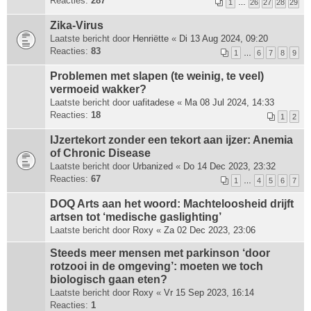
Reacties:
287
1
…
26
27
28
29
Zika-Virus
Laatste bericht door
Henriëtte
«
Di 13 Aug 2024, 09:20
Reacties:
83
1
…
6
7
8
9
Problemen met slapen (te weinig, te veel)
vermoeid wakker?
Laatste bericht door
uafitadese
«
Ma 08 Jul 2024, 14:33
Reacties:
18
1
2
IJzertekort zonder een tekort aan ijzer: Anemia
of Chronic Disease
Laatste bericht door
Urbanized
«
Do 14 Dec 2023, 23:32
Reacties:
67
1
…
4
5
6
7
DOQ Arts aan het woord: Machte­loosheid drijft
artsen tot ‘medische gas­lighting’
Laatste bericht door
Roxy
«
Za 02 Dec 2023, 23:06
Steeds meer mensen met parkinson ‘door
rotzooi in de omgeving’: moeten we toch
biologisch gaan eten?
Laatste bericht door
Roxy
«
Vr 15 Sep 2023, 16:14
Reacties:
1