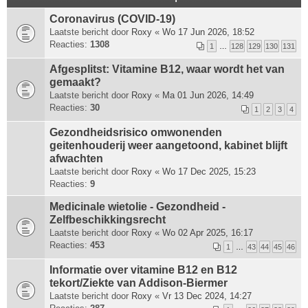
Coronavirus (COVID-19)
Laatste bericht door
Roxy
«
Wo 17 Jun 2026, 18:52
Reacties:
1308
1
…
128
129
130
131
Afgesplitst: Vitamine B12, waar wordt het van
gemaakt?
Laatste bericht door
Roxy
«
Ma 01 Jun 2026, 14:49
Reacties:
30
1
2
3
4
Gezondheidsrisico omwonenden
geitenhouderij weer aangetoond, kabinet blijft
afwachten
Laatste bericht door
Roxy
«
Wo 17 Dec 2025, 15:23
Reacties:
9
Medicinale wietolie - Gezondheid -
Zelfbeschikkingsrecht
Laatste bericht door
Roxy
«
Wo 02 Apr 2025, 16:17
Reacties:
453
1
…
43
44
45
46
Informatie over vitamine B12 en B12
tekort/Ziekte van Addison-Biermer
Laatste bericht door
Roxy
«
Vr 13 Dec 2024, 14:27