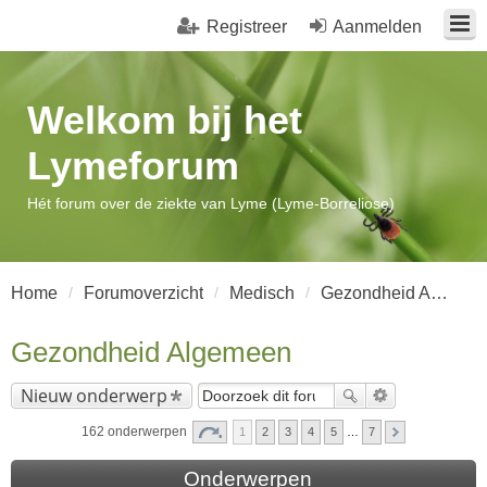
Registreer
Aanmelden
Welkom bij het
Lymeforum
Hét forum over de ziekte van Lyme (Lyme-Borreliose)
Home
Forumoverzicht
Medisch
Gezondheid Algemeen
Gezondheid Algemeen
Nieuw onderwerp
162 onderwerpen
1
2
3
4
5
…
7
Onderwerpen