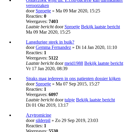
Onderzoek wijst uit: E.coli-bacterie kan darmkanker
veroorzaken
door
Sproetje
» Ma 09 Mar 2020, 15:25
Reacties:
0
Weergaves:
7403
Laatste bericht
door
Sproetje
Bekijk laatste bericht
Ma 09 Mar 2020, 15:25
Langdurige steek in buik?
door
Gemma Fernandez
» Di 14 Jan 2020, 11:10
Reacties:
1
Weergaves:
5122
Laatste bericht
door
meid1988
Bekijk laatste bericht
Vr 17 Jan 2020, 08:39
Straks mag iedereen in ons patienten dossier kijken
door
Sproetje
» Ma 07 Sep 2015, 15:27
Reacties:
1
Weergaves:
6097
Laatste bericht
door
tulpje
Bekijk laatste bericht
Di 01 Okt 2019, 13:17
Azytromicine
door
silderpil
» Zo 29 Sep 2019, 23:03
Reacties:
1
Weergaves:
5530