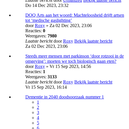
Laatste bericht
door
Urbanized
Bekijk laatste bericht
Do 14 Dec 2023, 23:32
DOQ Arts aan het woord: Machte­loosheid drijft artsen
tot ‘medische gas­lighting’
door
Roxy
» Za 02 Dec 2023, 23:06
Reacties:
0
Weergaves:
7980
Laatste bericht
door
Roxy
Bekijk laatste bericht
Za 02 Dec 2023, 23:06
Steeds meer mensen met parkinson ‘door rotzooi in de
omgeving’: moeten we toch biologisch gaan eten?
door
Roxy
» Vr 15 Sep 2023, 14:56
Reacties:
1
Weergaves:
3133
Laatste bericht
door
Roxy
Bekijk laatste bericht
Vr 15 Sep 2023, 16:14
Dementie in 2040 doodsoorzaak nummer 1
1
2
3
4
5
6