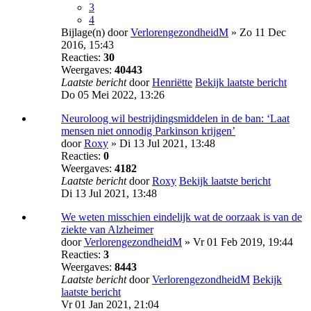
3
4
Bijlage(n)
door
VerlorengezondheidM
» Zo 11 Dec
2016, 15:43
Reacties:
30
Weergaves:
40443
Laatste bericht
door
Henriëtte
Bekijk laatste bericht
Do 05 Mei 2022, 13:26
Neuroloog wil bestrijdingsmiddelen in de ban: ‘Laat
mensen niet onnodig Parkinson krijgen’
door
Roxy
» Di 13 Jul 2021, 13:48
Reacties:
0
Weergaves:
4182
Laatste bericht
door
Roxy
Bekijk laatste bericht
Di 13 Jul 2021, 13:48
We weten misschien eindelijk wat de oorzaak is van de
ziekte van Alzheimer
door
VerlorengezondheidM
» Vr 01 Feb 2019, 19:44
Reacties:
3
Weergaves:
8443
Laatste bericht
door
VerlorengezondheidM
Bekijk
laatste bericht
Vr 01 Jan 2021, 21:04