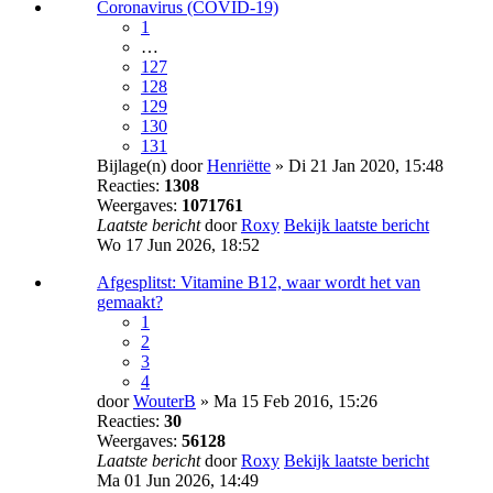
Coronavirus (COVID-19)
1
…
127
128
129
130
131
Bijlage(n)
door
Henriëtte
» Di 21 Jan 2020, 15:48
Reacties:
1308
Weergaves:
1071761
Laatste bericht
door
Roxy
Bekijk laatste bericht
Wo 17 Jun 2026, 18:52
Afgesplitst: Vitamine B12, waar wordt het van
gemaakt?
1
2
3
4
door
WouterB
» Ma 15 Feb 2016, 15:26
Reacties:
30
Weergaves:
56128
Laatste bericht
door
Roxy
Bekijk laatste bericht
Ma 01 Jun 2026, 14:49