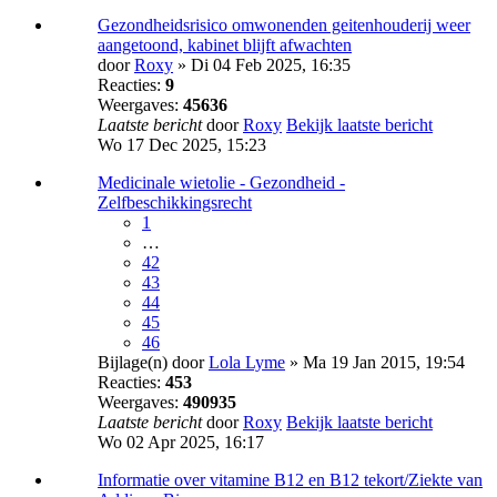
Gezondheidsrisico omwonenden geitenhouderij weer
aangetoond, kabinet blijft afwachten
door
Roxy
» Di 04 Feb 2025, 16:35
Reacties:
9
Weergaves:
45636
Laatste bericht
door
Roxy
Bekijk laatste bericht
Wo 17 Dec 2025, 15:23
Medicinale wietolie - Gezondheid -
Zelfbeschikkingsrecht
1
…
42
43
44
45
46
Bijlage(n)
door
Lola Lyme
» Ma 19 Jan 2015, 19:54
Reacties:
453
Weergaves:
490935
Laatste bericht
door
Roxy
Bekijk laatste bericht
Wo 02 Apr 2025, 16:17
Informatie over vitamine B12 en B12 tekort/Ziekte van