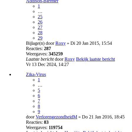
Addison-Biermer
1
…
25
26
27
28
29
Bijlage(n)
door
Roxy
» Di 20 Jan 2015, 15:54
Reacties:
287
Weergaves:
345259
Laatste bericht
door
Roxy
Bekijk laatste bericht
Vr 13 Dec 2024, 14:27
Zika-Virus
1
…
5
6
7
8
9
door
VerlorengezondheidM
» Do 21 Jan 2016, 18:45
Reacties:
83
Weergaves:
119754