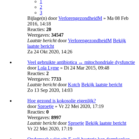
1
2
3
Bijlage(n)
door
VerlorengezondheidM
» Ma 08 Feb
2016, 14:18
Reacties:
20
Weergaves:
34547
Laatste bericht
door
VerlorengezondheidM
Bekijk
laatste bericht
Za 24 Okt 2020, 14:26
Veel gebruikte antibiotica ↔ mitochondriale dysfunctie
door
Lola Lyme
» Di 24 Mar 2015, 09:48
Reacties:
2
Weergaves:
7733
Laatste bericht
door
Kotch
Bekijk laatste bericht
Zo 13 Sep 2020, 14:03
Hoe gezond is kokosolie eigenlijk?
door
Sproetje
» Vr 22 Mei 2020, 17:19
Reacties:
0
Weergaves:
8997
Laatste bericht
door
Sproetje
Bekijk laatste bericht
Vr 22 Mei 2020, 17:19