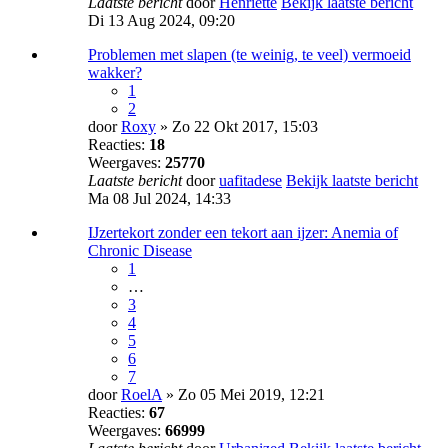
Laatste bericht
door
Henriëtte
Bekijk laatste bericht
Di 13 Aug 2024, 09:20
Problemen met slapen (te weinig, te veel) vermoeid
wakker?
1
2
door
Roxy
» Zo 22 Okt 2017, 15:03
Reacties:
18
Weergaves:
25770
Laatste bericht
door
uafitadese
Bekijk laatste bericht
Ma 08 Jul 2024, 14:33
IJzertekort zonder een tekort aan ijzer: Anemia of
Chronic Disease
1
…
3
4
5
6
7
door
RoelA
» Zo 05 Mei 2019, 12:21
Reacties:
67
Weergaves:
66999