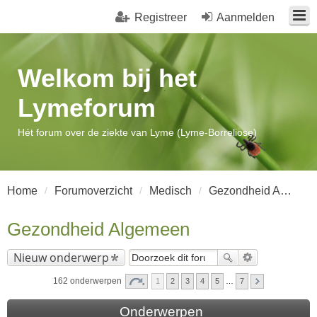
Registreer
Aanmelden
Welkom bij het
Lymeforum
Hét forum over de ziekte van Lyme (Lyme-Borreliose)
Home
Forumoverzicht
Medisch
Gezondheid Algemeen
Gezondheid Algemeen
Nieuw onderwerp
162 onderwerpen
1
2
3
4
5
…
7
Onderwerpen