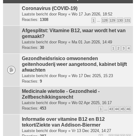
Coronavirus (COVID-19)
Laatste bericht door
Roxy
«
Wo 17 Jun 2026, 18:52
Reacties:
1308
1
…
128
129
130
131
Afgesplitst: Vitamine B12, waar wordt het van
gemaakt?
Laatste bericht door
Roxy
«
Ma 01 Jun 2026, 14:49
Reacties:
30
1
2
3
4
Gezondheidsrisico omwonenden
geitenhouderij weer aangetoond, kabinet blijft
afwachten
Laatste bericht door
Roxy
«
Wo 17 Dec 2025, 15:23
Reacties:
9
Medicinale wietolie - Gezondheid -
Zelfbeschikkingsrecht
Laatste bericht door
Roxy
«
Wo 02 Apr 2025, 16:17
Reacties:
453
1
…
43
44
45
46
Informatie over vitamine B12 en B12
tekort/Ziekte van Addison-Biermer
Laatste bericht door
Roxy
«
Vr 13 Dec 2024, 14:27