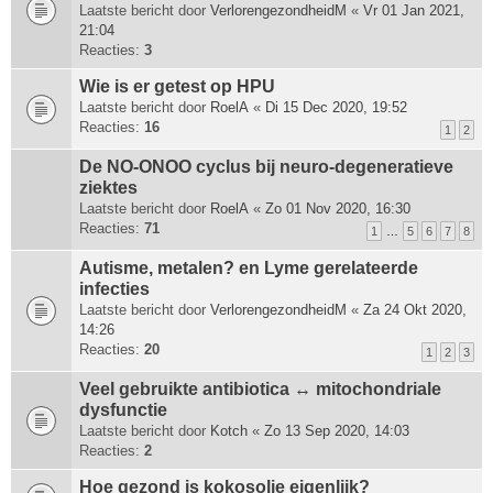
Laatste bericht door
VerlorengezondheidM
«
Vr 01 Jan 2021,
21:04
Reacties:
3
Wie is er getest op HPU
Laatste bericht door
RoelA
«
Di 15 Dec 2020, 19:52
Reacties:
16
1
2
De NO-ONOO cyclus bij neuro-degeneratieve
ziektes
Laatste bericht door
RoelA
«
Zo 01 Nov 2020, 16:30
Reacties:
71
1
…
5
6
7
8
Autisme, metalen? en Lyme gerelateerde
infecties
Laatste bericht door
VerlorengezondheidM
«
Za 24 Okt 2020,
14:26
Reacties:
20
1
2
3
Veel gebruikte antibiotica ↔ mitochondriale
dysfunctie
Laatste bericht door
Kotch
«
Zo 13 Sep 2020, 14:03
Reacties:
2
Hoe gezond is kokosolie eigenlijk?