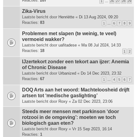
Reacties:
287
1
…
26
27
28
29
Zika-Virus
Laatste bericht door
Henriëtte
«
Di 13 Aug 2024, 09:20
Reacties:
83
1
…
6
7
8
9
Problemen met slapen (te weinig, te veel)
vermoeid wakker?
Laatste bericht door
uafitadese
«
Ma 08 Jul 2024, 14:33
Reacties:
18
1
2
IJzertekort zonder een tekort aan ijzer: Anemia
of Chronic Disease
Laatste bericht door
Urbanized
«
Do 14 Dec 2023, 23:32
Reacties:
67
1
…
4
5
6
7
DOQ Arts aan het woord: Machte­loosheid drijft
artsen tot ‘medische gas­lighting’
Laatste bericht door
Roxy
«
Za 02 Dec 2023, 23:06
Steeds meer mensen met parkinson ‘door
rotzooi in de omgeving’: moeten we toch
biologisch gaan eten?
Laatste bericht door
Roxy
«
Vr 15 Sep 2023, 16:14
Reacties:
1