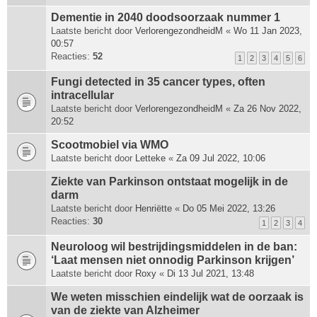
Dementie in 2040 doodsoorzaak nummer 1
Laatste bericht door
VerlorengezondheidM
«
Wo 11 Jan 2023,
00:57
Reacties:
52
1
2
3
4
5
6
Fungi detected in 35 cancer types, often
intracellular
Laatste bericht door
VerlorengezondheidM
«
Za 26 Nov 2022,
20:52
Scootmobiel via WMO
Laatste bericht door
Letteke
«
Za 09 Jul 2022, 10:06
Ziekte van Parkinson ontstaat mogelijk in de
darm
Laatste bericht door
Henriëtte
«
Do 05 Mei 2022, 13:26
Reacties:
30
1
2
3
4
Neuroloog wil bestrijdingsmiddelen in de ban:
‘Laat mensen niet onnodig Parkinson krijgen’
Laatste bericht door
Roxy
«
Di 13 Jul 2021, 13:48
We weten misschien eindelijk wat de oorzaak is
van de ziekte van Alzheimer