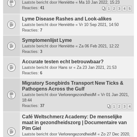
Laatste bericht door
Henriëtte
«
Ma 10 Jan 2022, 15:23
Reacties:
41
1
2
3
4
5
Lyme Disease Rashes and Look-alikes
Laatste bericht door
Henriëtte
«
Vr 10 Sep 2021, 14:50
Reacties:
7
Symptomenlijst Lyme
Laatste bericht door
Henriëtte
«
Za 06 Feb 2021, 12:22
Reacties:
3
Accurate testen echt betrouwbaar?
Laatste bericht door
Hans sr
«
Za 23 Jan 2021, 21:53
Reacties:
6
Migratory Songbirds Transport New Ticks &
Pathogens Across the Gulf
Laatste bericht door
VerlorengezondheidM
«
Vr 01 Jan 2021,
18:44
Reacties:
37
1
2
3
4
Café Weltschmerz Academy: De menselijke
maat in gezondheidszorg | Documentaire van
Pim Giel
Laatste bericht door
VerlorengezondheidM
«
Zo 27 Dec 2020,