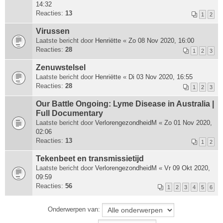
14:32
Reacties:
13
1
2
Virussen
Laatste bericht door
Henriëtte
«
Zo 08 Nov 2020, 16:00
Reacties:
28
1
2
3
Zenuwstelsel
Laatste bericht door
Henriëtte
«
Di 03 Nov 2020, 16:55
Reacties:
28
1
2
3
Our Battle Ongoing: Lyme Disease in Australia |
Full Documentary
Laatste bericht door
VerlorengezondheidM
«
Zo 01 Nov 2020,
02:06
Reacties:
13
1
2
Tekenbeet en transmissietijd
Laatste bericht door
VerlorengezondheidM
«
Vr 09 Okt 2020,
09:59
Reacties:
56
1
2
3
4
5
6
Onderwerpen van: