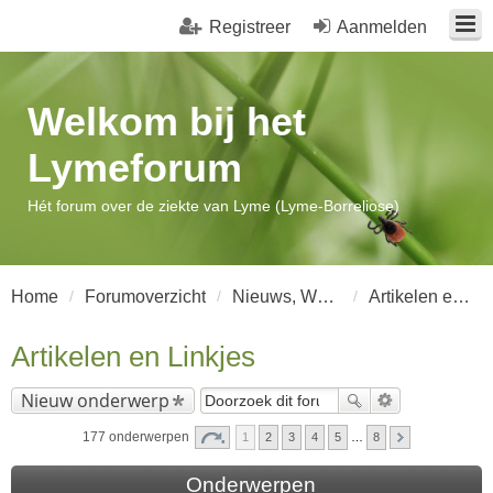
Registreer
Aanmelden
Welkom bij het
Lymeforum
Hét forum over de ziekte van Lyme (Lyme-Borreliose)
Home
Forumoverzicht
Nieuws, Wetenschap en Artikelen
Artikelen en Linkjes
Artikelen en Linkjes
Nieuw onderwerp
177 onderwerpen
1
2
3
4
5
…
8
Onderwerpen