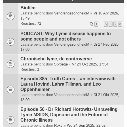
Biofilm
Laatste bericht door
VerlorengezondheidM
«
Vr 10 Apr 2026,
13:49
Reacties:
71
1
…
5
6
7
8
PODCAST: Why Lyme disease happens to
some people and not others
Laatste bericht door
VerlorengezondheidM
«
Di 17 Feb 2026,
17:09
Chronische lyme, de controverse
Laatste bericht door
Sproetje
«
Vr 24 Okt 2025, 17:54
Reacties:
1
Episode 385: Truth Cures – an interview with
Laura Hovind, Lahra Tillman, and Leo
Oppenheimer
Laatste bericht door
VerlorengezondheidM
«
Di 21 Okt 2025,
18:09
Episode 50 - Dr Richard Horowitz- Unraveling
Lyme:MSIDS, Dapsone and the Future of
Chronic Illness
Laatste bericht door
Roxy
«
Wo 24 Sep 2025, 22:52