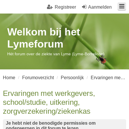
Registreer
Aanmelden
Welkom bij het
Lymeforum
Hét forum over de ziekte van Lyme (Lyme-Borreliose)
Home
Forumoverzicht
Persoonlijk
Ervaringen met werkgevers, school/studie, uitkering, zorgverzekering/ziekenkas
Ervaringen met werkgevers,
school/studie, uitkering,
zorgverzekering/ziekenkas
Je hebt niet de benodigde permissies om
onderwerpen in dit forum te lezen.