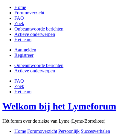
Home
Forumoverzicht
FAQ
Zoek
Onbeantwoorde berichten
Actieve onderwerpen
Het team
Aanmelden
Registreer
Onbeantwoorde berichten
Actieve onderwerpen
FAQ
Zoek
Het team
Welkom bij het Lymeforum
Hét forum over de ziekte van Lyme (Lyme-Borreliose)
Home
Forumoverzicht
Persoonlijk
Succesverhalen