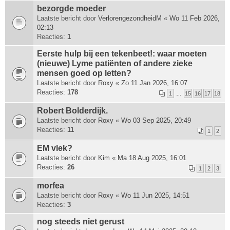
bezorgde moeder
Laatste bericht door
VerlorengezondheidM
«
Wo 11 Feb 2026,
02:13
Reacties:
1
Eerste hulp bij een tekenbeet!: waar moeten
(nieuwe) Lyme patiënten of andere zieke
mensen goed op letten?
Laatste bericht door
Roxy
«
Zo 11 Jan 2026, 16:07
Reacties:
178
1
…
15
16
17
18
Robert Bolderdijk.
Laatste bericht door
Roxy
«
Wo 03 Sep 2025, 20:49
Reacties:
11
1
2
EM vlek?
Laatste bericht door
Kim
«
Ma 18 Aug 2025, 16:01
Reacties:
26
1
2
3
morfea
Laatste bericht door
Roxy
«
Wo 11 Jun 2025, 14:51
Reacties:
3
nog steeds niet gerust