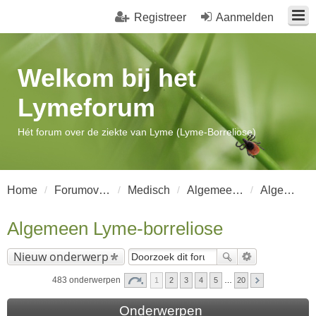
Registreer
Aanmelden
Welkom bij het
Lymeforum
Hét forum over de ziekte van Lyme (Lyme-Borreliose)
Home
Forumoverzicht
Medisch
Algemeen Lyme-Borreliose
Algemeen Lyme-borreliose
Algemeen Lyme-borreliose
Nieuw onderwerp
483 onderwerpen
1
2
3
4
5
…
20
Onderwerpen