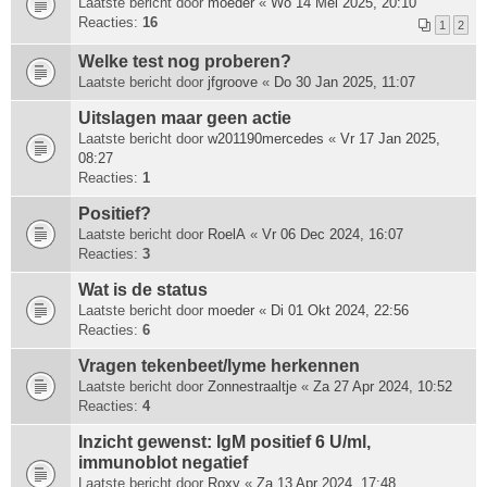
Laatste bericht door
moeder
«
Wo 14 Mei 2025, 20:10
Reacties:
16
1
2
Welke test nog proberen?
Laatste bericht door
jfgroove
«
Do 30 Jan 2025, 11:07
Uitslagen maar geen actie
Laatste bericht door
w201190mercedes
«
Vr 17 Jan 2025,
08:27
Reacties:
1
Positief?
Laatste bericht door
RoelA
«
Vr 06 Dec 2024, 16:07
Reacties:
3
Wat is de status
Laatste bericht door
moeder
«
Di 01 Okt 2024, 22:56
Reacties:
6
Vragen tekenbeet/lyme herkennen
Laatste bericht door
Zonnestraaltje
«
Za 27 Apr 2024, 10:52
Reacties:
4
Inzicht gewenst: IgM positief 6 U/ml,
immunoblot negatief
Laatste bericht door
Roxy
«
Za 13 Apr 2024, 17:48