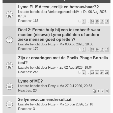
Lyme ELISA test, eerlijk en betrouwbaar??
Laatste bericht door
VerlorengezondheidM
«
Do 06 Aug 2026,
07:07
Reacties:
165
1
…
14
15
16
17
Deel 2: Eerste hulp bij een tekenbeet!: waar
moeten (nieuwe) Lyme patiënten of andere
zieke mensen goed op letten?
Laatste bericht door
Roxy
«
Ma 03 Aug 2026, 19:38
Reacties:
170
1
…
15
16
17
18
Zijn er ervaringen met de Phelix Phage Borrelia
test?
Laatste bericht door
Roxy
«
Zo 02 Aug 2026, 19:04
Reacties:
243
1
…
22
23
24
25
Lyme of ME?
Laatste bericht door
Roxy
«
Ma 27 Jul 2026, 20:53
Reacties:
23
1
2
3
2e lymevaccin eindresultaat
Laatste bericht door
Roxy
«
Ma 15 Jun 2026, 17:18
Reacties:
3