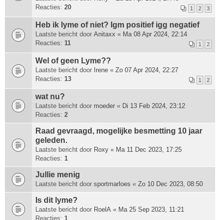
Reacties:
20
1
2
3
Heb ik lyme of niet? Igm positief igg negatief
Laatste bericht door
Anitaxx
«
Ma 08 Apr 2024, 22:14
Reacties:
11
1
2
Wel of geen Lyme??
Laatste bericht door
Irene
«
Zo 07 Apr 2024, 22:27
Reacties:
13
1
2
wat nu?
Laatste bericht door
moeder
«
Di 13 Feb 2024, 23:12
Reacties:
2
Raad gevraagd, mogelijke besmetting 10 jaar
geleden.
Laatste bericht door
Roxy
«
Ma 11 Dec 2023, 17:25
Reacties:
1
Jullie menig
Laatste bericht door
sportmarloes
«
Zo 10 Dec 2023, 08:50
Is dit lyme?
Laatste bericht door
RoelA
«
Ma 25 Sep 2023, 11:21
Reacties:
1