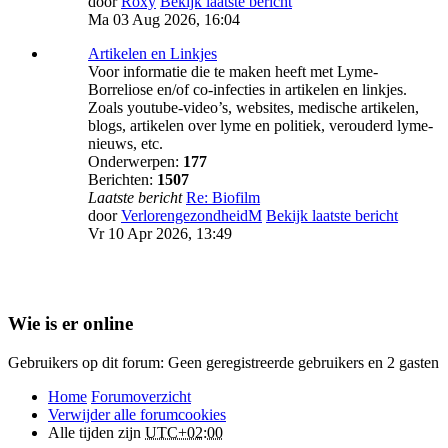
door
Roxy
Bekijk laatste bericht
Ma 03 Aug 2026, 16:04
Artikelen en Linkjes
Voor informatie die te maken heeft met Lyme-
Borreliose en/of co-infecties in artikelen en linkjes.
Zoals youtube-video’s, websites, medische artikelen,
blogs, artikelen over lyme en politiek, verouderd lyme-
nieuws, etc.
Onderwerpen:
177
Berichten:
1507
Laatste bericht
Re: Biofilm
door
VerlorengezondheidM
Bekijk laatste bericht
Vr 10 Apr 2026, 13:49
Wie is er online
Gebruikers op dit forum: Geen geregistreerde gebruikers en 2 gasten
Home
Forumoverzicht
Verwijder alle forumcookies
Alle tijden zijn
UTC+02:00