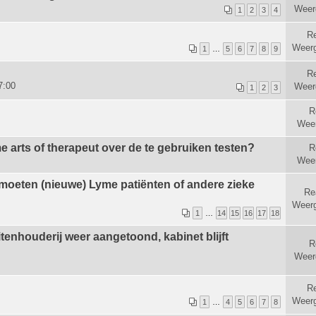
Weer
1
2
3
4
Re
Weer
1
…
5
6
7
8
9
Re
7:00
Weer
1
2
3
R
Wee
e arts of therapeut over de te gebruiken testen?
R
Wee
 moeten (nieuwe) Lyme patiënten of andere zieke
Re
Weer
1
…
14
15
16
17
18
nhouderij weer aangetoond, kabinet blijft
R
Weer
Re
Weer
1
…
4
5
6
7
8