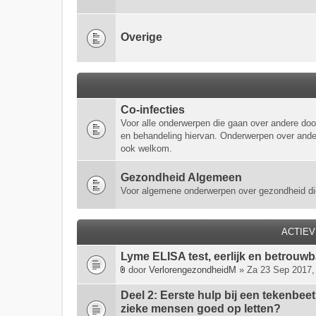
Overige
Co-infecties
Voor alle onderwerpen die gaan over andere doo
en behandeling hiervan. Onderwerpen over ander
ook welkom.
Gezondheid Algemeen
Voor algemene onderwerpen over gezondheid di
ACTIE
Lyme ELISA test, eerlijk en betrouw
door
VerlorengezondheidM
» Za 23 Sep 2017,
B
i
Deel 2: Eerste hulp bij een tekenbee
j
zieke mensen goed op letten?