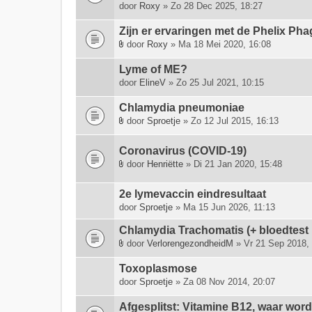
l
door
Roxy
» Zo 28 Dec 2025, 18:27
a
g
Zijn er ervaringen met de Phelix Pha
e
door
Roxy
» Ma 18 Mei 2020, 16:08
(
B
n
i
Lyme of ME?
)
j
door
ElineV
» Zo 25 Jul 2021, 10:15
l
a
Chlamydia pneumoniae
g
door
Sproetje
» Zo 12 Jul 2015, 16:13
e
B
(
i
Coronavirus (COVID-19)
n
j
door
Henriëtte
» Di 21 Jan 2020, 15:48
)
l
B
a
i
g
2e lymevaccin eindresultaat
j
e
door
Sproetje
» Ma 15 Jun 2026, 11:13
l
(
a
Chlamydia Trachomatis (+ bloedtest
n
g
)
door
VerlorengezondheidM
» Vr 21 Sep 2018,
e
B
(
i
Toxoplasmose
n
j
door
Sproetje
» Za 08 Nov 2014, 20:07
)
l
a
Afgesplitst: Vitamine B12, waar wor