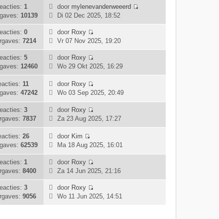
k
b
k
i
t
eacties:
1
door
mylenevanderweeerd
s
l
e
B
i
c
gaves:
10139
Di 02 Dec 2025, 18:52
t
a
r
e
j
h
e
a
i
k
k
t
eacties:
0
door
Roxy
b
t
B
c
i
l
rgaves:
7214
Vr 07 Nov 2025, 19:20
e
s
e
h
j
a
r
t
k
t
k
eacties:
5
door
Roxy
a
i
e
B
i
l
gaves:
12460
Wo 29 Okt 2025, 16:29
t
c
b
e
j
a
s
h
e
k
k
a
eacties:
11
door
Roxy
t
t
r
i
B
l
t
gaves:
47242
Wo 03 Sep 2025, 20:49
e
i
j
e
a
s
b
c
k
k
a
eacties:
3
door
Roxy
t
e
h
B
l
i
t
rgaves:
7837
Za 23 Aug 2025, 17:27
e
r
t
e
a
j
s
b
i
k
a
k
t
acties:
26
door
Kim
e
c
B
i
t
l
e
gaves:
62539
Ma 18 Aug 2025, 16:01
r
h
e
j
s
a
b
i
t
k
k
t
a
e
eacties:
1
door
Roxy
c
B
i
l
e
t
r
rgaves:
8400
Za 14 Jun 2025, 21:16
h
e
j
a
b
s
i
t
k
k
a
e
t
eacties:
3
door
Roxy
c
B
i
l
t
r
e
rgaves:
9056
Wo 11 Jun 2025, 14:51
h
e
j
a
s
i
b
t
k
k
a
t
c
e