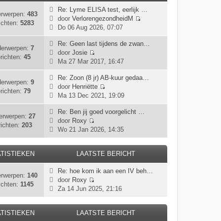
Re: Lyme ELISA test, eerlijk …
rwerpen:
483
door
VerlorengezondheidM
ichten:
5283
B
Do 06 Aug 2026, 07:07
e
k
Re: Geen last tijdens de zwan…
erwerpen:
7
i
door
Josie
richten:
45
B
j
Ma 27 Mar 2017, 16:47
e
k
k
Re: Zoon (8 jr) AB-kuur gedaa…
l
erwerpen:
9
i
door
Henriëtte
a
richten:
79
B
j
Ma 13 Dec 2021, 19:09
a
e
k
t
k
Re: Ben jij goed voorgelicht …
l
s
erwerpen:
27
i
door
Roxy
a
t
ichten:
203
B
j
Wo 21 Jan 2026, 14:35
a
e
e
k
t
b
k
l
s
e
TISTIEKEN
LAATSTE BERICHT
i
a
t
r
j
a
e
i
Re: hoe kom ik aan een IV beh…
k
t
b
rwerpen:
140
c
door
Roxy
l
s
e
ichten:
1145
h
B
Za 14 Jun 2025, 21:16
a
t
r
t
e
a
e
i
k
t
b
c
TISTIEKEN
LAATSTE BERICHT
i
s
e
h