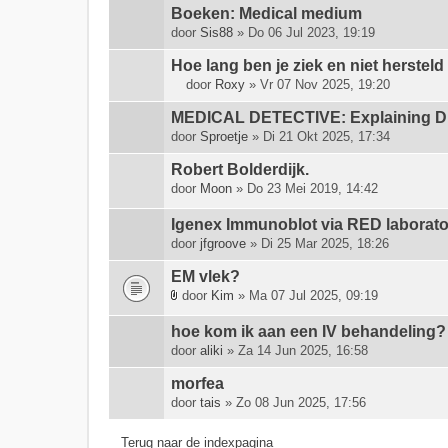
i
h
Boeken: Medical medium
j
e
door
Sis88
» Do 06 Jul 2023, 19:19
l
e
a
f
Hoe lang ben je ziek en niet hersteld
g
t
door
Roxy
» Vr 07 Nov 2025, 19:20
D
e
e
i
MEDICAL DETECTIVE: Explaining DDD
(
e
t
n
n
door
Sproetje
» Di 21 Okt 2025, 17:34
o
)
p
Robert Bolderdijk.
n
e
d
door
Moon
» Do 23 Mei 2019, 14:42
i
e
l
Igenex Immunoblot via RED laborato
r
i
w
door
n
jfgroove
» Di 25 Mar 2025, 18:26
e
g
EM vlek?
r
.
door
p
Kim
» Ma 07 Jul 2025, 09:19
B
h
i
hoe kom ik aan een IV behandeling?
e
j
e
door
aliki
» Za 14 Jun 2025, 16:58
l
f
a
morfea
t
g
door
tais
» Zo 08 Jun 2025, 17:56
e
e
e
(
n
Terug naar de indexpagina