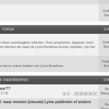
Ond
Ber
FORUM
STA
Ond
r teken overdraagbare infecties. Over symptomen, diagnose, tests
Ber
e infecties die naast de Lyme-Borreliose kunnen optreden, zijn hier
Onde
e niet te maken hebben met Lyme-Borreliose.
Ber
VE ONDERWERPEN
STA
baar??
Re
 17:32
Weer
1
…
13
14
15
16
17
t!: waar moeten (nieuwe) Lyme patiënten of andere
Re
Weer