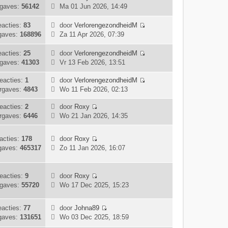
t
l
i
B
t
i
gaves:
56142
Ma 01 Jun 2026, 14:49
b
s
a
j
e
c
e
t
a
k
k
h
acties:
83
door
VerlorengezondheidM
r
e
t
l
i
B
t
gaves:
168896
Za 11 Apr 2026, 07:39
i
b
s
a
j
e
c
e
t
a
k
k
acties:
25
door
VerlorengezondheidM
h
r
e
t
l
i
B
gaves:
41303
Vr 13 Feb 2026, 13:51
t
i
b
s
a
j
e
c
e
t
a
k
k
eacties:
1
door
VerlorengezondheidM
h
r
e
t
l
B
i
rgaves:
4843
Wo 11 Feb 2026, 02:13
t
i
b
s
a
e
j
c
e
t
a
k
k
eacties:
2
door
Roxy
h
B
r
e
t
i
l
rgaves:
6446
Wo 21 Jan 2026, 14:35
t
e
i
b
s
j
a
k
c
e
t
k
a
acties:
178
door
Roxy
i
h
r
e
l
t
B
gaves:
465317
Zo 11 Jan 2026, 16:07
j
t
i
b
a
s
e
k
c
e
a
t
k
l
h
r
t
e
i
eacties:
9
door
Roxy
a
t
i
s
b
j
B
gaves:
55720
Wo 17 Dec 2025, 15:23
a
c
t
e
k
e
t
h
e
r
l
k
s
t
b
i
acties:
77
door
Johna89
a
i
t
B
e
c
gaves:
131651
Wo 03 Dec 2025, 18:59
a
j
e
e
r
h
t