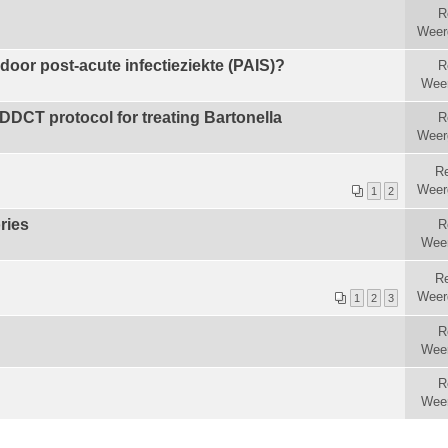
R
Weer
 door post-acute infectieziekte (PAIS)?
R
Wee
CT protocol for treating Bartonella
R
Weer
R
Weer
1
2
ries
R
Wee
Re
Weer
1
2
3
R
Wee
R
Wee