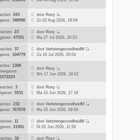
j
s
e
r
k
t
k
i
l
e
acties:
243
door
Roxy
i
c
a
B
b
gaves:
348996
Zo 02 Aug 2026, 19:04
j
h
a
e
e
k
t
t
k
r
acties:
23
door
Roxy
l
s
i
i
B
gaves:
47551
Ma 27 Jul 2026, 20:53
a
t
j
c
e
a
e
k
h
k
acties:
37
door
VerlorengezondheidM
t
b
l
t
i
B
gaves:
104779
Za 18 Jul 2026, 20:04
s
e
a
j
e
t
r
a
k
k
cties:
1308
e
door
Roxy
i
t
l
i
eergaves:
b
B
Wo 17 Jun 2026, 18:52
c
s
a
j
1072224
e
e
h
t
a
k
r
k
t
e
t
l
eacties:
3
door
Roxy
i
i
B
b
s
a
rgaves:
5531
Ma 15 Jun 2026, 17:18
c
j
e
e
t
a
h
k
k
r
e
t
acties:
232
door
VerlorengezondheidM
t
l
i
B
i
b
s
gaves:
767078
Ma 15 Jun 2026, 09:50
a
j
e
c
e
t
a
k
k
h
r
e
eacties:
11
door
VerlorengezondheidM
t
l
i
B
t
i
b
gaves:
21501
Di 02 Jun 2026, 11:55
s
a
j
e
c
e
t
a
k
k
h
r
acties:
30
door
Roxy
e