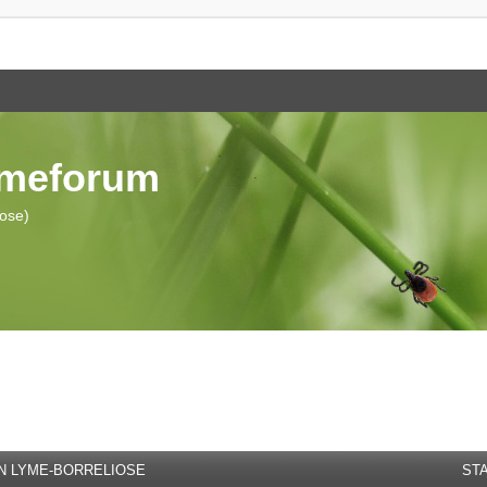
ymeforum
iose)
 LYME-BORRELIOSE
STA