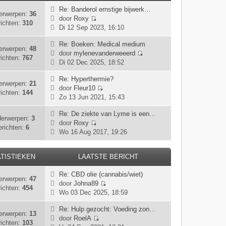
j
t
r
t
Re: Banderol ernstige bijwerk…
k
e
erwerpen:
36
i
door
Roxy
l
b
ichten:
310
c
B
Di 12 Sep 2023, 16:10
a
e
h
e
a
r
t
k
Re: Boeken: Medical medium
t
erwerpen:
48
i
i
door
mylenevanderweeerd
s
ichten:
767
c
B
j
Di 02 Dec 2025, 18:52
t
h
e
k
e
t
k
Re: Hyperthermie?
l
b
erwerpen:
21
i
door
Fleur10
a
e
ichten:
144
B
j
Zo 13 Jun 2021, 15:43
a
r
e
k
t
i
k
Re: De ziekte van Lyme is een…
l
s
erwerpen:
3
c
i
door
Roxy
a
t
erichten:
6
h
B
j
Wo 16 Aug 2017, 19:26
a
e
t
e
k
t
b
k
l
s
e
TISTIEKEN
LAATSTE BERICHT
i
a
t
r
j
a
e
i
Re: CBD olie (cannabis/wiet)
k
t
b
erwerpen:
47
c
door
Johna89
l
s
e
ichten:
454
h
B
Wo 03 Dec 2025, 18:59
a
t
r
t
e
a
e
i
k
Re: Hulp gezocht: Voeding zon…
t
b
erwerpen:
13
c
i
door
RoelA
s
e
ichten:
103
h
B