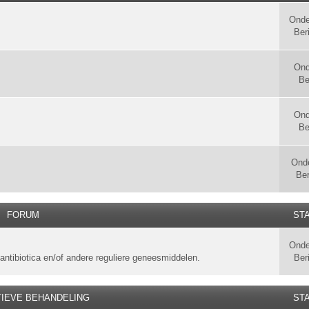
Onde
Ber
Ond
Be
Ond
Be
Ond
Ber
FORUM
STA
Onde
antibiotica en/of andere reguliere geneesmiddelen.
Ber
TIEVE BEHANDELING
STA