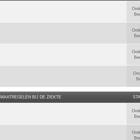
Ond
Ber
Ond
Ber
Ond
Ber
Ond
B
MAATREGELEN BIJ DE ZIEKTE
STA
Ond
Ber
Ond
Ber