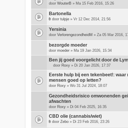
g
door
WouterB
» Ma 15 Feb 2016, 15:26
e
(
Bartonella
n
door
tulpje
» Vr 12 Dec 2014, 21:56
)
B
i
Yersinia
j
door
VerlorengezondheidM
» Za 05 Mar 2016, 1
l
a
bezorgde moeder
g
door
moeder
» Ma 19 Jan 2026, 15:34
e
(
Ben jij goed voorgelicht door de Lym
n
door
Roxy
» Di 20 Jan 2026, 17:37
)
D
i
Eerste hulp bij een tekenbeet!: waar
t
mensen goed op letten?
o
door
Roxy
» Wo 31 Jul 2024, 18:07
n
d
Gezondheidsrisico omwonenden geite
e
afwachten
r
door
Roxy
» Di 04 Feb 2025, 16:35
w
e
CBD olie (cannabis/wiet)
r
door
Zebo
» Di 23 Feb 2016, 23:26
B
p