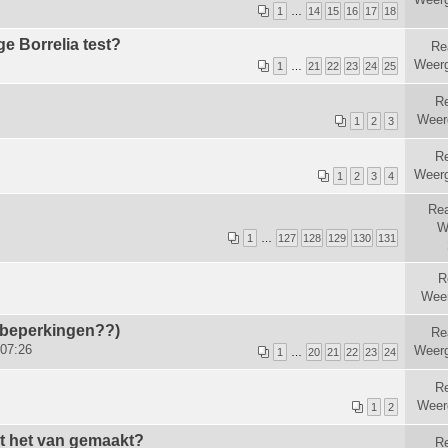
1
…
14
15
16
17
18
ge Borrelia test?
Re
Weer
1
…
21
22
23
24
25
Re
Weer
1
2
3
Re
Weer
1
2
3
4
Rea
W
1
…
127
128
129
130
131
R
Wee
 beperkingen??)
Re
 07:26
Weer
1
…
20
21
22
23
24
R
Weer
1
2
dt het van gemaakt?
Re