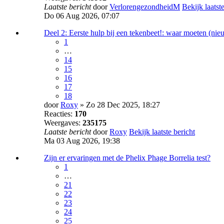
Laatste bericht
door
VerlorengezondheidM
Bekijk laatste
Do 06 Aug 2026, 07:07
Deel 2: Eerste hulp bij een tekenbeet!: waar moeten (ni
1
…
14
15
16
17
18
door
Roxy
» Zo 28 Dec 2025, 18:27
Reacties:
170
Weergaves:
235175
Laatste bericht
door
Roxy
Bekijk laatste bericht
Ma 03 Aug 2026, 19:38
Zijn er ervaringen met de Phelix Phage Borrelia test?
1
…
21
22
23
24
25