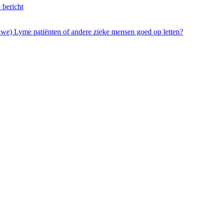
 bericht
euwe) Lyme patiënten of andere zieke mensen goed op letten?