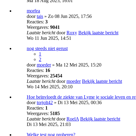
Ma 18 Aug 2025, 16:01
morfea
door
tais
» Zo 08 Jun 2025, 17:56
Reacties:
3
Weergaves:
9041
Laatste bericht
door
Roxy
Bekijk laatste bericht
Wo 11 Jun 2025, 14:51
nog steeds niet gerust
1
2
door
moeder
» Ma 12 Mei 2025, 15:20
Reacties:
16
Weergaves:
25454
Laatste bericht
door
moeder
Bekijk laatste bericht
Wo 14 Mei 2025, 20:10
Hoe beïnvloedt de ziekte van Lyme je sociale leven en re
door
torjolt42
» Di 13 Mei 2025, 00:36
Reacties:
1
Weergaves:
5185
Laatste bericht
door
RoelA
Bekijk laatste bericht
Di 13 Mei 2025, 21:03
Welke test nog proberen?