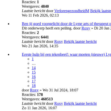
Reacties:
1
Weergaves:
4840
Laatste bericht
door
VerlorengezondheidM
Bekijk laatste
Wo 11 Feb 2026, 02:13
Ben jij goed voorgelicht door de Lyme arts of therapeut o
Dit onderwerp heeft een peiling.
door
Roxy
» Di 20 Jan 
Reacties:
2
Weergaves:
6441
Laatste bericht
door
Roxy
Bekijk laatste bericht
Wo 21 Jan 2026, 14:35
Eerste hulp bij een tekenbeet!: waar moeten (nieuwe) Ly
1
…
14
15
16
17
18
door
Roxy
» Wo 31 Jul 2024, 18:07
Reacties:
178
Weergaves:
460513
Laatste bericht
door
Roxy
Bekijk laatste bericht
Zo 11 Jan 2026, 16:07