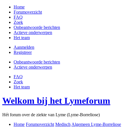
Home
Forumoverzicht
FAQ
Zoek
Onbeantwoorde berichten
Actieve onderwerpen
Het team
Aanmelden
Registreer
Onbeantwoorde berichten
Actieve onderwerpen
FAQ
Zoek
Het team
Welkom bij het Lymeforum
Hét forum over de ziekte van Lyme (Lyme-Borreliose)
Home
Forumoverzicht
Medisch
Algemeen Lyme-Borreliose