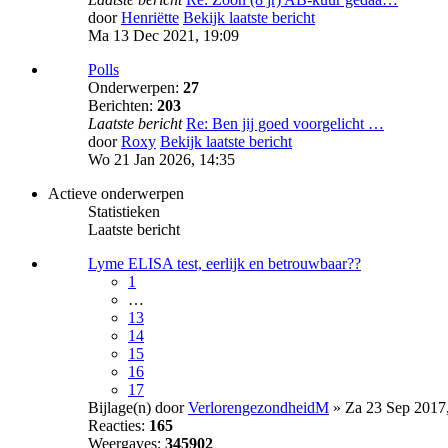
door
Henriëtte
Bekijk laatste bericht
Ma 13 Dec 2021, 19:09
Polls
Onderwerpen:
27
Berichten:
203
Laatste bericht
Re: Ben jij goed voorgelicht …
door
Roxy
Bekijk laatste bericht
Wo 21 Jan 2026, 14:35
Actieve onderwerpen
Statistieken
Laatste bericht
Lyme ELISA test, eerlijk en betrouwbaar??
1
…
13
14
15
16
17
Bijlage(n)
door
VerlorengezondheidM
» Za 23 Sep 2017,
Reacties:
165
Weergaves:
345902