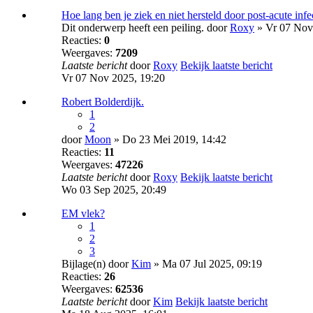
Hoe lang ben je ziek en niet hersteld door post-acute inf
Dit onderwerp heeft een peiling.
door
Roxy
» Vr 07 Nov
Reacties:
0
Weergaves:
7209
Laatste bericht
door
Roxy
Bekijk laatste bericht
Vr 07 Nov 2025, 19:20
Robert Bolderdijk.
1
2
door
Moon
» Do 23 Mei 2019, 14:42
Reacties:
11
Weergaves:
47226
Laatste bericht
door
Roxy
Bekijk laatste bericht
Wo 03 Sep 2025, 20:49
EM vlek?
1
2
3
Bijlage(n)
door
Kim
» Ma 07 Jul 2025, 09:19
Reacties:
26
Weergaves:
62536
Laatste bericht
door
Kim
Bekijk laatste bericht