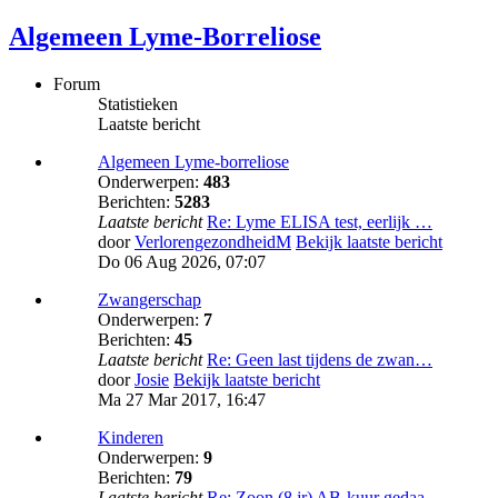
Algemeen Lyme-Borreliose
Forum
Statistieken
Laatste bericht
Algemeen Lyme-borreliose
Onderwerpen:
483
Berichten:
5283
Laatste bericht
Re: Lyme ELISA test, eerlijk …
door
VerlorengezondheidM
Bekijk laatste bericht
Do 06 Aug 2026, 07:07
Zwangerschap
Onderwerpen:
7
Berichten:
45
Laatste bericht
Re: Geen last tijdens de zwan…
door
Josie
Bekijk laatste bericht
Ma 27 Mar 2017, 16:47
Kinderen
Onderwerpen:
9
Berichten:
79
Laatste bericht
Re: Zoon (8 jr) AB-kuur gedaa…