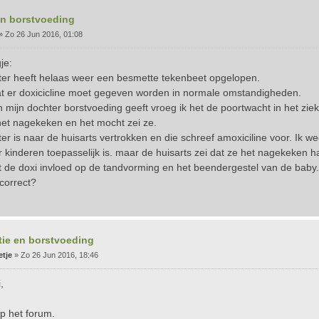
en borstvoeding
»
Zo 26 Jun 2016, 01:08
je:
ter heeft helaas weer een besmette tekenbeet opgelopen.
at er doxicicline moet gegeven worden in normale omstandigheden.
 mijn dochter borstvoeding geeft vroeg ik het de poortwacht in het zie
het nagekeken en het mocht zei ze.
er is naar de huisarts vertrokken en die schreef amoxiciline voor. Ik w
 kinderen toepasselijk is. maar de huisarts zei dat ze het nagekeken ha
t de doxi invloed op de tandvorming en het beendergestel van de baby. 
 correct?
tie en borstvoeding
etje
»
Zo 26 Jun 2016, 18:46
,
 het forum.