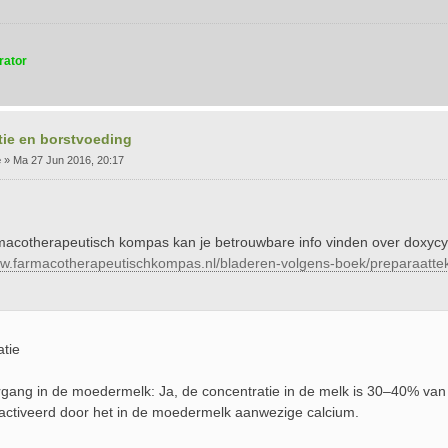
rator
tie en borstvoeding
e
»
Ma 27 Jun 2016, 20:17
rmacotherapeutisch kompas kan je betrouwbare info vinden over doxycy
ww.farmacotherapeutischkompas.nl/bladeren-volgens-boek/preparaattek
atie
gang in de moedermelk: Ja, de concentratie in de melk is 30–40% van
activeerd door het in de moedermelk aanwezige calcium.