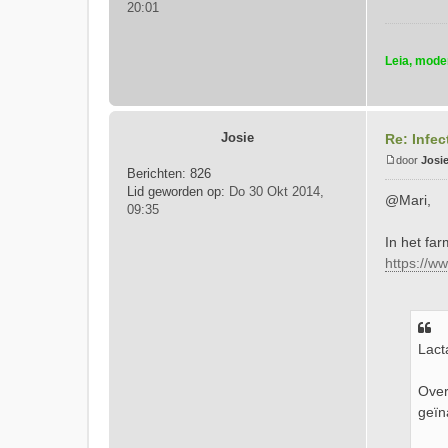
20:01
i
c
h
Leia, mode
t
Josie
Re: Infec
door
Josi
Berichten:
826
B
Lid geworden op:
Do 30 Okt 2014,
e
@Mari,
09:35
r
i
In het fa
c
https://w
h
t
Lact
Over
geïn