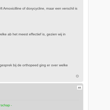
t Amoxicilline of doxycycline, maar een verschil is
lke ab het meest effectief is, gezien wij in
t gesprek bij de orthopeed ging er over welke
Citeer
rschap -