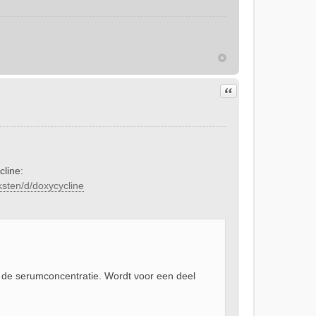
Citeer
cline:
sten/d/doxycycline
 de serumconcentratie. Wordt voor een deel