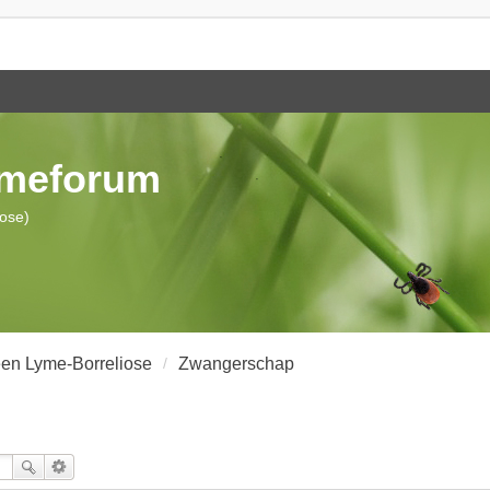
ymeforum
iose)
en Lyme-Borreliose
Zwangerschap