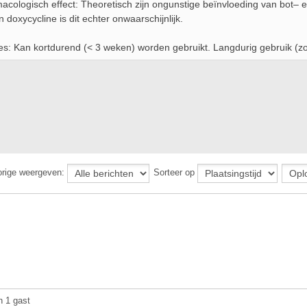
acologisch effect: Theoretisch zijn ongunstige beïnvloeding van bot– en
n doxycycline is dit echter onwaarschijnlijk.
es: Kan kortdurend (< 3 weken) worden gebruikt. Langdurig gebruik (zoa
orige weergeven:
Sorteer op
n 1 gast