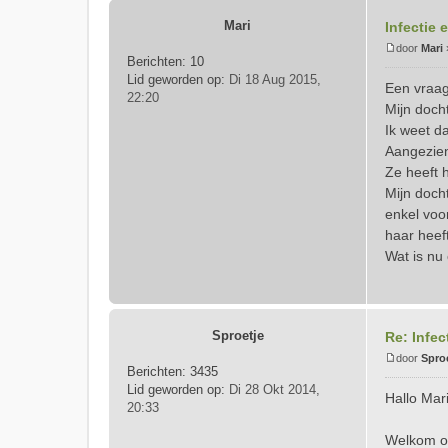
Mari
Infectie 
door
Mari
Berichten:
10
B
Lid geworden op:
Di 18 Aug 2015,
e
Een vraag
22:20
r
Mijn doch
i
Ik weet d
c
Aangezien
h
t
Ze heeft 
Mijn docht
enkel voor
haar heef
Wat is nu
Sproetje
Re: Infec
door
Spro
Berichten:
3435
B
Lid geworden op:
Di 28 Okt 2014,
e
Hallo Mari
20:33
r
i
Welkom op
c