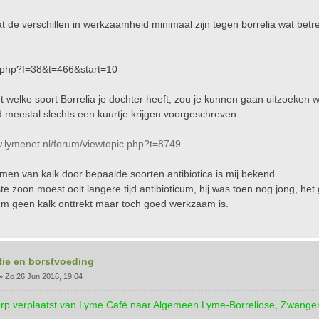
t de verschillen in werkzaamheid minimaal zijn tegen borrelia wat betref
.php?f=38&t=466&start=10
t welke soort Borrelia je dochter heeft, zou je kunnen gaan uitzoeken we
 meestal slechts een kuurtje krijgen voorgeschreven.
w.lymenet.nl/forum/viewtopic.php?t=8749
men van kalk door bepaalde soorten antibiotica is mij bekend.
te zoon moest ooit langere tijd antibioticum, hij was toen nog jong, he
cum geen kalk onttrekt maar toch goed werkzaam is.
tie en borstvoeding
»
Zo 26 Jun 2016, 19:04
rp verplaatst van Lyme Café naar Algemeen Lyme-Borreliose, Zwange