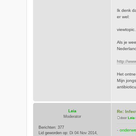
h
t
Ik denk da
er wel:
viewtopic
Als je wee
Nederland
http://ww
Het ontne
Mijn jongs
antibioti
Leia
Re: Infec
Moderator
door
Leia
B
Berichten:
377
e
- onderwe
Lid geworden op:
Di 04 Nov 2014,
r