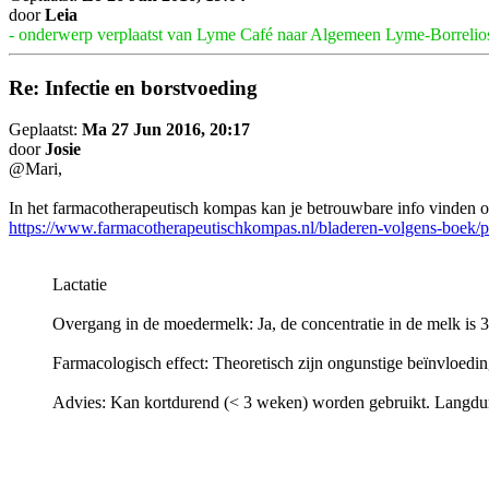
door
Leia
- onderwerp verplaatst van Lyme Café naar Algemeen Lyme-Borrelio
Re: Infectie en borstvoeding
Geplaatst:
Ma 27 Jun 2016, 20:17
door
Josie
@Mari,
In het farmacotherapeutisch kompas kan je betrouwbare info vinden o
https://www.farmacotherapeutischkompas.nl/bladeren-volgens-boek/p
Lactatie
Overgang in de moedermelk: Ja, de concentratie in de melk is
Farmacologisch effect: Theoretisch zijn ongunstige beïnvloeding
Advies: Kan kortdurend (< 3 weken) worden gebruikt. Langdurig