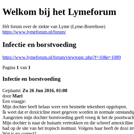
Welkom bij het Lymeforum
Hét forum over de ziekte van Lyme (Lyme-Borreliose)
https://www.lymeforum.nl/forum/
Infectie en borstvoeding
https://www.lymeforum.nl/forum/viewtopic.php?f=10&t=1089
Pagina
1
van
1
Infectie en borstvoeding
Geplaatst:
Zo 26 Jun 2016, 01:08
door
Mari
Een vraagje:
Mijn dochter heeft helaas weer een besmette tekenbeet opgelopen.
Ik weet dat er doxicicline moet gegeven worden in normale omstandi
Aangezien mijn dochter borstvoeding geeft vroeg ik het de poortwacht
Mijn dochter is naar de huisarts vertrokken en die schreef amoxiciline
had op de site van het tropisch instituut. Volgens haar heeft de doxi
Wat is nu correct?