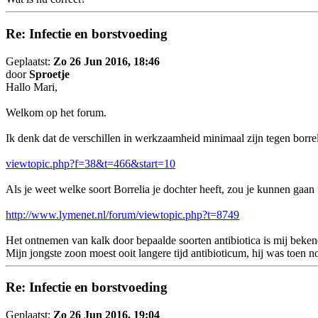
Re: Infectie en borstvoeding
Geplaatst:
Zo 26 Jun 2016, 18:46
door
Sproetje
Hallo Mari,
Welkom op het forum.
Ik denk dat de verschillen in werkzaamheid minimaal zijn tegen borreli
viewtopic.php?f=38&t=466&start=10
Als je weet welke soort Borrelia je dochter heeft, zou je kunnen gaan 
http://www.lymenet.nl/forum/viewtopic.php?t=8749
Het ontnemen van kalk door bepaalde soorten antibiotica is mij beken
Mijn jongste zoon moest ooit langere tijd antibioticum, hij was toen 
Re: Infectie en borstvoeding
Geplaatst:
Zo 26 Jun 2016, 19:04