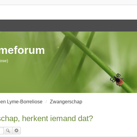
ymeforum
iose)
en Lyme-Borreliose
Zwangerschap
schap, herkent iemand dat?