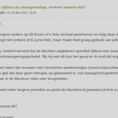
t tijdens de zwangerschap, herkent iemand dat?
a33
»
Za 25 Mar 2017, 10:32
n,
ergens anders op dit forum m'n hele verhaal geschreven en krijg daar al 
og) niet (zeker) of ik Lyme heb, maar maak heel graag gebruik van julli
g; herkent iemand dat de klachten wegbleven specifiek tijdens een zw
ontzwangeringsperiode). Bij mij was dit dus het geval en ik vind dat erg 
wel vaker dat vrouwen met chronische aandoeningen (reuma bijvoorbeeld
o gek dat daar geen therapie op gebaseerd is, met zwangerschapshormo
ar in de literatuur niets over terugvinden.
 wel vaker langere periodes zo goed als klachtenvrij geweest (vind ik n
.
emand dit?
t graag!