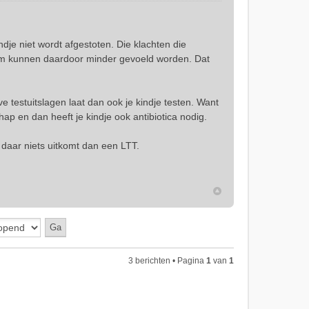
je niet wordt afgestoten. Die klachten die
em kunnen daardoor minder gevoeld worden. Dat
 testuitslagen laat dan ook je kindje testen. Want
ap en dan heeft je kindje ook antibiotica nodig.
s daar niets uitkomt dan een LTT.
3 berichten • Pagina
1
van
1