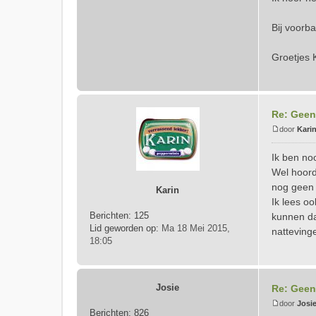
Bij voorba
Groetjes K
Re: Geen
door
Kari
B
e
Ik ben no
r
Wel hoord
i
nog geen 
Karin
c
Ik lees o
h
Berichten:
125
t
kunnen da
Lid geworden op:
Ma 18 Mei 2015,
natteving
18:05
Josie
Re: Geen
door
Josi
Berichten:
826
B