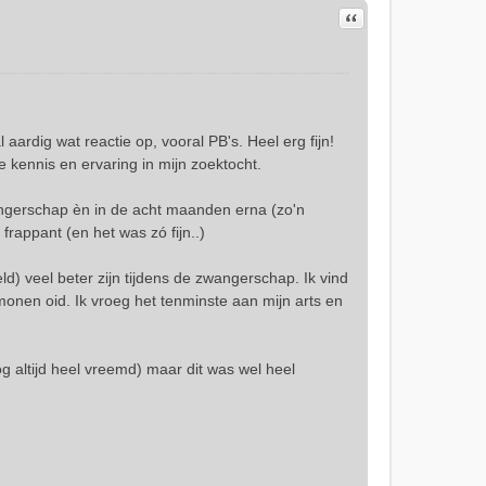
Citeer
aardig wat reactie op, vooral PB's. Heel erg fijn!
e kennis en ervaring in mijn zoektocht.
angerschap èn in de acht maanden erna (zo'n
frappant (en het was zó fijn..)
) veel beter zijn tijdens de zwangerschap. Ik vind
nen oid. Ik vroeg het tenminste aan mijn arts en
og altijd heel vreemd) maar dit was wel heel