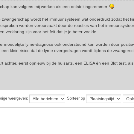
hap kan volgens mij werken als een ontstekingsremmer.
e zwangerschap wordt het immuunsysteem wat onderdrukt zodat het kind
esproken worden veroorzaakt door de reacties van het immuunsyste
n verklaring zijn voor het feit dat je je beter voelde.
vermoedelijke lyme-diagnose ook ondersteund kan worden door positieve
t een klein risico dat de lyme overgedragen wordt tijdens de zwangersch
rt achter, eerst opnieuw bij de huisarts, een ELISA én een Blot test, al
orige weergeven:
Sorteer op