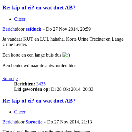
Re: kip of ei? en wat doet AB?
Citeer
Bericht
door
eefduck
»
Do 27 Nov 2014, 20:59
Ja vandaar KUT en LUL hahaha. Korte Urine Trechter en Lange
Urine Leider.
Een korte en een lange buis dus
Ben benieuwd naar de antwoorden hier.
Sproetje
Berichten:
3435
Lid geworden op:
Di 28 Okt 2014, 20:33
Re: kip of ei? en wat doet AB?
Citeer
Bericht
door
Sproetje
»
Do 27 Nov 2014, 21:13
Het zal wel liggen aan mijn ontstoken hersenen