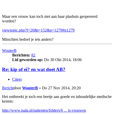
Maar een vrouw kan toch niet aan haar plasbuis geopereerd
worden?
viewtopic.php?f=20&t=152&p=1279#p1279
Misschien bedoel je iets anders?
WouterB
Berichten:
82
Lid geworden op:
Do 30 Okt 2014, 18:06
Re: kip of ei? en wat doet AB?
Citeer
Bericht
door
WouterB
»
Do 27 Nov 2014, 20:20
Het ontbreekt je toch een beetje aan goede en inhoudelijke medische
kennis:
http://www.isala.nl/patienten/folders/6 ... is-vrouwen