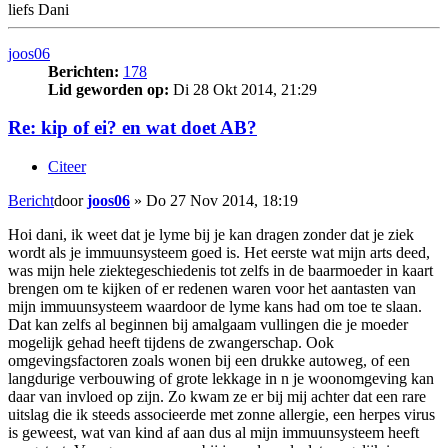
liefs Dani
joos06
Berichten:
178
Lid geworden op:
Di 28 Okt 2014, 21:29
Re: kip of ei? en wat doet AB?
Citeer
Bericht
door
joos06
»
Do 27 Nov 2014, 18:19
Hoi dani, ik weet dat je lyme bij je kan dragen zonder dat je ziek
wordt als je immuunsysteem goed is. Het eerste wat mijn arts deed,
was mijn hele ziektegeschiedenis tot zelfs in de baarmoeder in kaart
brengen om te kijken of er redenen waren voor het aantasten van
mijn immuunsysteem waardoor de lyme kans had om toe te slaan.
Dat kan zelfs al beginnen bij amalgaam vullingen die je moeder
mogelijk gehad heeft tijdens de zwangerschap. Ook
omgevingsfactoren zoals wonen bij een drukke autoweg, of een
langdurige verbouwing of grote lekkage in n je woonomgeving kan
daar van invloed op zijn. Zo kwam ze er bij mij achter dat een rare
uitslag die ik steeds associeerde met zonne allergie, een herpes virus
is geweest, wat van kind af aan dus al mijn immuunsysteem heeft