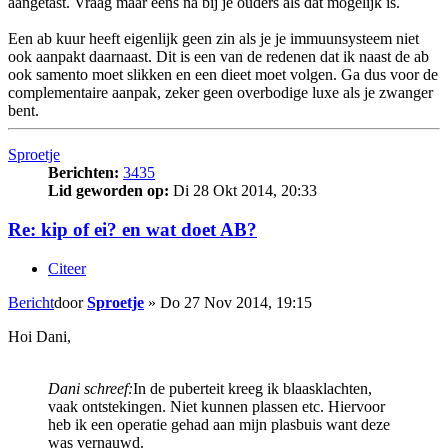
aangetast. Vraag maar eens na bij je ouders als dat mogelijk is.
Een ab kuur heeft eigenlijk geen zin als je je immuunsysteem niet
ook aanpakt daarnaast. Dit is een van de redenen dat ik naast de ab
ook samento moet slikken en een dieet moet volgen. Ga dus voor de
complementaire aanpak, zeker geen overbodige luxe als je zwanger
bent.
Sproetje
Berichten:
3435
Lid geworden op:
Di 28 Okt 2014, 20:33
Re: kip of ei? en wat doet AB?
Citeer
Bericht
door
Sproetje
»
Do 27 Nov 2014, 19:15
Hoi Dani,
Dani schreef:
In de puberteit kreeg ik blaasklachten,
vaak ontstekingen. Niet kunnen plassen etc. Hiervoor
heb ik een operatie gehad aan mijn plasbuis want deze
was vernauwd.