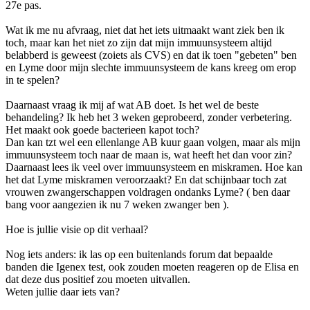
27e pas.
Wat ik me nu afvraag, niet dat het iets uitmaakt want ziek ben ik
toch, maar kan het niet zo zijn dat mijn immuunsysteem altijd
belabberd is geweest (zoiets als CVS) en dat ik toen "gebeten" ben
en Lyme door mijn slechte immuunsysteem de kans kreeg om erop
in te spelen?
Daarnaast vraag ik mij af wat AB doet. Is het wel de beste
behandeling? Ik heb het 3 weken geprobeerd, zonder verbetering.
Het maakt ook goede bacterieen kapot toch?
Dan kan tzt wel een ellenlange AB kuur gaan volgen, maar als mijn
immuunsysteem toch naar de maan is, wat heeft het dan voor zin?
Daarnaast lees ik veel over immuunsysteem en miskramen. Hoe kan
het dat Lyme miskramen veroorzaakt? En dat schijnbaar toch zat
vrouwen zwangerschappen voldragen ondanks Lyme? ( ben daar
bang voor aangezien ik nu 7 weken zwanger ben ).
Hoe is jullie visie op dit verhaal?
Nog iets anders: ik las op een buitenlands forum dat bepaalde
banden die Igenex test, ook zouden moeten reageren op de Elisa en
dat deze dus positief zou moeten uitvallen.
Weten jullie daar iets van?