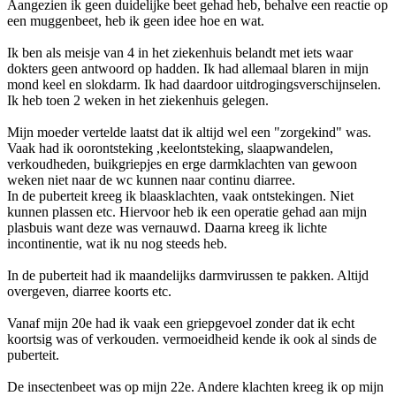
Aangezien ik geen duidelijke beet gehad heb, behalve een reactie op
een muggenbeet, heb ik geen idee hoe en wat.
Ik ben als meisje van 4 in het ziekenhuis belandt met iets waar
dokters geen antwoord op hadden. Ik had allemaal blaren in mijn
mond keel en slokdarm. Ik had daardoor uitdrogingsverschijnselen.
Ik heb toen 2 weken in het ziekenhuis gelegen.
Mijn moeder vertelde laatst dat ik altijd wel een "zorgekind" was.
Vaak had ik oorontsteking ,keelontsteking, slaapwandelen,
verkoudheden, buikgriepjes en erge darmklachten van gewoon
weken niet naar de wc kunnen naar continu diarree.
In de puberteit kreeg ik blaasklachten, vaak ontstekingen. Niet
kunnen plassen etc. Hiervoor heb ik een operatie gehad aan mijn
plasbuis want deze was vernauwd. Daarna kreeg ik lichte
incontinentie, wat ik nu nog steeds heb.
In de puberteit had ik maandelijks darmvirussen te pakken. Altijd
overgeven, diarree koorts etc.
Vanaf mijn 20e had ik vaak een griepgevoel zonder dat ik echt
koortsig was of verkouden. vermoeidheid kende ik ook al sinds de
puberteit.
De insectenbeet was op mijn 22e. Andere klachten kreeg ik op mijn