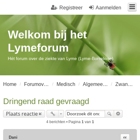
Registreer
Aanmelden
Welkom bij het
Lymeforum
Hét forum over de ziekte van Lyme (Lyme-Borreliose)
Home
Forumoverzicht
Medisch
Algemeen Lyme-Borreliose
Zwangerschap
Dringend raad gevraagd
Plaats reactie
4 berichten • Pagina
1
van
1
Citeer
Dani