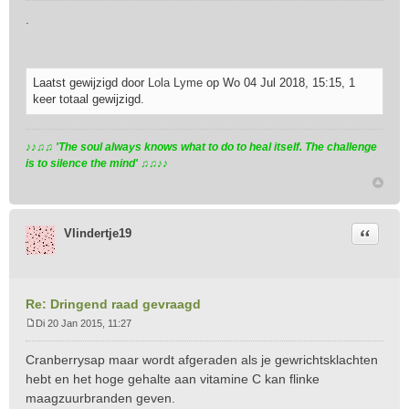
e
.
r
i
c
h
Laatst gewijzigd door
Lola Lyme
op Wo 04 Jul 2018, 15:15, 1
t
keer totaal gewijzigd.
♪♪♫♫ 'The soul always knows what to do to heal itself. The challenge
is to silence the mind' ♫♫♪♪
Citeer
Vlindertje19
Re: Dringend raad gevraagd
Di 20 Jan 2015, 11:27
B
e
Cranberrysap maar wordt afgeraden als je gewrichtsklachten
r
hebt en het hoge gehalte aan vitamine C kan flinke
i
maagzuurbranden geven.
c