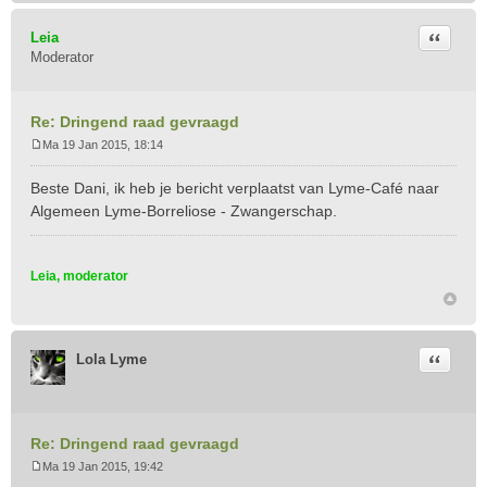
Citeer
Leia
Moderator
Re: Dringend raad gevraagd
Ma 19 Jan 2015, 18:14
B
e
Beste Dani, ik heb je bericht verplaatst van Lyme-Café naar
r
Algemeen Lyme-Borreliose - Zwangerschap.
i
c
h
Leia, moderator
t
Citeer
Lola Lyme
Re: Dringend raad gevraagd
Ma 19 Jan 2015, 19:42
B