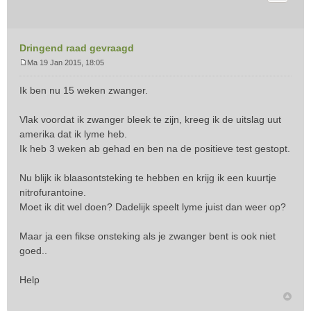
Dringend raad gevraagd
Ma 19 Jan 2015, 18:05
B
e
Ik ben nu 15 weken zwanger.
r
i
Vlak voordat ik zwanger bleek te zijn, kreeg ik de uitslag uut
c
amerika dat ik lyme heb.
h
t
Ik heb 3 weken ab gehad en ben na de positieve test gestopt.
Nu blijk ik blaasontsteking te hebben en krijg ik een kuurtje
nitrofurantoine.
Moet ik dit wel doen? Dadelijk speelt lyme juist dan weer op?
Maar ja een fikse onsteking als je zwanger bent is ook niet
goed..
Help