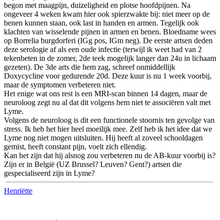
begon met maagpijn, duizeligheid en plotse hoofdpijnen. Na
ongeveer 4 weken kwam hier ook spierzwakte bij: niet meer op de
benen kunnen staan, ook last in handen en armen. Tegelijk ook
klachten van wisselende pijnen in armen en benen. Bloedname wees
op Borrelia burgdorferi (IGg pos, IGm neg). De eerste artsen deden
deze serologie af als een oude infectie (terwijl ik weet had van 2
tekenbeten in de zomer, 2de teek mogelijk langer dan 24u in lichaam
gezeten). De 3de arts die hem zag, schreef onmiddellijk
Doxycycline voor gedurende 20d. Deze kuur is nu 1 week voorbij,
maar de symptomen verbeteren niet.
Het enige wat ons rest is een MRI-scan binnen 14 dagen, maar de
neuroloog zegt nu al dat dit volgens hem niet te associëren valt met
Lyme.
Volgens de neuroloog is dit een functionele stoornis ten gevolge van
stress. Ik heb het hier heel moeilijk mee. Zelf heb ik het idee dat we
Lyme nog niet mogen uitsluiten. Hij heeft al zoveel schooldagen
gemist, heeft constant pijn, voelt zich ellendig.
Kan het zijn dat hij alsnog zou verbeteren nu de AB-kuur voorbij is?
Zijn er in België (UZ Brussel? Leuven? Gent?) artsen die
gespecialiseerd zijn in Lyme?
Henriëtte