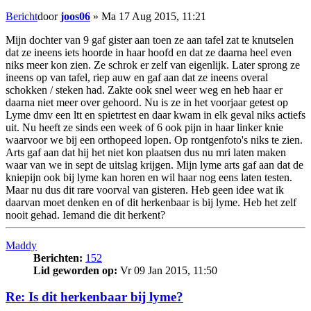
Bericht
door
joos06
»
Ma 17 Aug 2015, 11:21
Mijn dochter van 9 gaf gister aan toen ze aan tafel zat te knutselen
dat ze ineens iets hoorde in haar hoofd en dat ze daarna heel even
niks meer kon zien. Ze schrok er zelf van eigenlijk. Later sprong ze
ineens op van tafel, riep auw en gaf aan dat ze ineens overal
schokken / steken had. Zakte ook snel weer weg en heb haar er
daarna niet meer over gehoord. Nu is ze in het voorjaar getest op
Lyme dmv een ltt en spietrtest en daar kwam in elk geval niks actiefs
uit. Nu heeft ze sinds een week of 6 ook pijn in haar linker knie
waarvoor we bij een orthopeed lopen. Op rontgenfoto's niks te zien.
Arts gaf aan dat hij het niet kon plaatsen dus nu mri laten maken
waar van we in sept de uitslag krijgen. Mijn lyme arts gaf aan dat de
kniepijn ook bij lyme kan horen en wil haar nog eens laten testen.
Maar nu dus dit rare voorval van gisteren. Heb geen idee wat ik
daarvan moet denken en of dit herkenbaar is bij lyme. Heb het zelf
nooit gehad. Iemand die dit herkent?
Maddy
Berichten:
152
Lid geworden op:
Vr 09 Jan 2015, 11:50
Re: Is dit herkenbaar bij lyme?