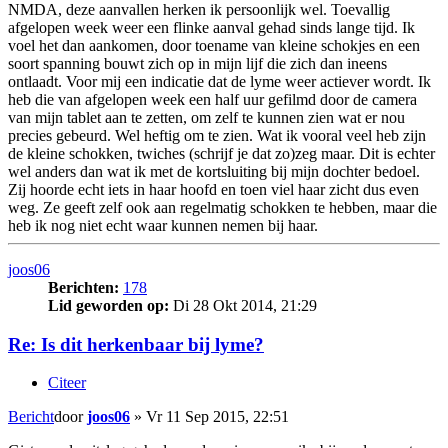
NMDA, deze aanvallen herken ik persoonlijk wel. Toevallig
afgelopen week weer een flinke aanval gehad sinds lange tijd. Ik
voel het dan aankomen, door toename van kleine schokjes en een
soort spanning bouwt zich op in mijn lijf die zich dan ineens
ontlaadt. Voor mij een indicatie dat de lyme weer actiever wordt. Ik
heb die van afgelopen week een half uur gefilmd door de camera
van mijn tablet aan te zetten, om zelf te kunnen zien wat er nou
precies gebeurd. Wel heftig om te zien. Wat ik vooral veel heb zijn
de kleine schokken, twiches (schrijf je dat zo)zeg maar. Dit is echter
wel anders dan wat ik met de kortsluiting bij mijn dochter bedoel.
Zij hoorde echt iets in haar hoofd en toen viel haar zicht dus even
weg. Ze geeft zelf ook aan regelmatig schokken te hebben, maar die
heb ik nog niet echt waar kunnen nemen bij haar.
joos06
Berichten:
178
Lid geworden op:
Di 28 Okt 2014, 21:29
Re: Is dit herkenbaar bij lyme?
Citeer
Bericht
door
joos06
»
Vr 11 Sep 2015, 22:51