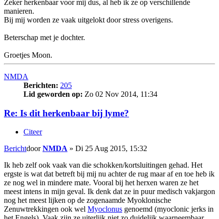
Zeker herkenbaar voor mij dus, al heb ik ze op verschillende
manieren.
Bij mij worden ze vaak uitgelokt door stress overigens.
Beterschap met je dochter.
Groetjes Moon.
NMDA
Berichten:
205
Lid geworden op:
Zo 02 Nov 2014, 11:34
Re: Is dit herkenbaar bij lyme?
Citeer
Bericht
door
NMDA
»
Di 25 Aug 2015, 15:32
Ik heb zelf ook vaak van die schokken/kortsluitingen gehad. Het
ergste is wat dat betreft bij mij nu achter de rug maar af en toe heb ik
ze nog wel in mindere mate. Vooral bij het herxen waren ze het
meest intens in mijn geval. Ik denk dat ze in puur medisch vakjargon
nog het meest lijken op de zogenaamde Myoklonische
Zenuwtrekkingen ook wel
Myoclonus
genoemd (myoclonic jerks in
het Engels). Vaak zijn ze uiterlijk niet zo duidelijk waarneembaar