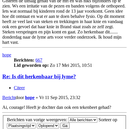
Gisteren de uitslag gehad van de mri en was niks bijzonders op te
zien. Ws een irritatie van de pezen en banden volgens de orthopeed.
Iets wat normaal bij kinderen rond de 13 jaar voorkomt. Geen idee
hoe dit ontstaat en wat er aan te doen behalve fysio. Op dit moment
heeft ze veel last van steken en trekkingen in haar knie en vandaag
ook een gevoel dat haar knie in Brand staat zoals ze zelf zegt.
Steken verspringen en pijn komt en gaat. Zo herkenbaar dit.......
donderdag naar de lyme arts voor verder onderzoek. Ik houd mijn
hart vast.
hope
Berichten:
667
Lid geworden op:
Zo 17 Mei 2015, 10:51
Re: Is dit herkenbaar bij lyme?
Citeer
Bericht
door
hope
»
Vr 11 Sep 2015, 23:32
Ai, courage! Heeft je dochter dan ook een tekenbeet gehad?
Berichten van vorige weergeven:
Sorteer op