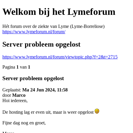
Welkom bij het Lymeforum
Hét forum over de ziekte van Lyme (Lyme-Borreliose)
https://www.lymeforum.nl/forum/
Server probleem opgelost
https://www.lymeforum.nl/forum/viewtopic.php?f=2&t=2715
Pagina
1
van
1
Server probleem opgelost
Geplaatst:
Ma 24 Jun 2024, 11:58
door
Marco
Hoi iedereen,
De hosting lag er even uit, maar is weer opgelost
Fijne dag nog en groet,