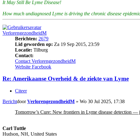
It May Still Be Lyme Disease!
How much undiagnosed Lyme is driving the chronic disease epidemic
VerlorengezondheidM
Berichten:
2679
Lid geworden op:
Za 19 Sep 2015, 23:59
Locatie:
Tilburg
Contact:
Contact VerlorengezondheidM
Website
Facebook
Re: Amerikaanse Overheid & de ziekte van Lyme
Citeer
Bericht
door
VerlorengezondheidM
»
Wo 30 Jul 2025, 17:38
Tomorrow’s Cure: New frontiers in Lyme disease detection — ju
Carl Tuttle
Hudson, NH, United States