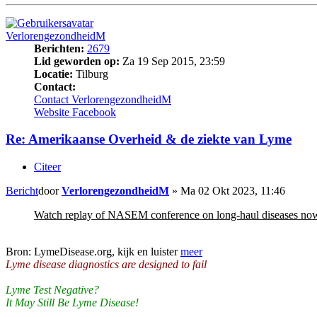
VerlorengezondheidM
Berichten:
2679
Lid geworden op:
Za 19 Sep 2015, 23:59
Locatie:
Tilburg
Contact:
Contact VerlorengezondheidM
Website
Facebook
Re: Amerikaanse Overheid & de ziekte van Lyme
Citeer
Bericht
door
VerlorengezondheidM
»
Ma 02 Okt 2023, 11:46
Watch replay of NASEM conference on long-haul diseases no
Bron: LymeDisease.org, kijk en luister
meer
Lyme disease diagnostics are designed to fail
Lyme Test Negative?
It May Still Be Lyme Disease!