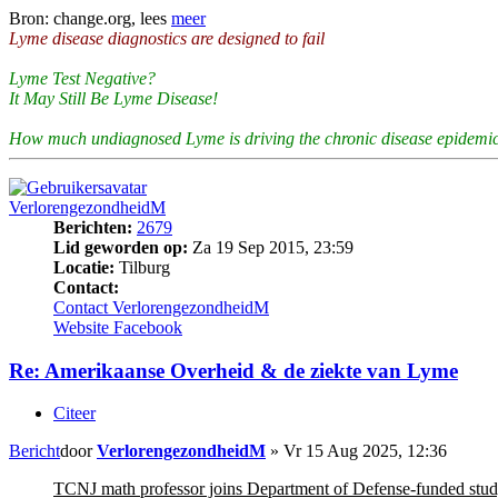
Bron: change.org, lees
meer
Lyme disease diagnostics are designed to fail
Lyme Test Negative?
It May Still Be Lyme Disease!
How much undiagnosed Lyme is driving the chronic disease epidemic
VerlorengezondheidM
Berichten:
2679
Lid geworden op:
Za 19 Sep 2015, 23:59
Locatie:
Tilburg
Contact:
Contact VerlorengezondheidM
Website
Facebook
Re: Amerikaanse Overheid & de ziekte van Lyme
Citeer
Bericht
door
VerlorengezondheidM
»
Vr 15 Aug 2025, 12:36
TCNJ math professor joins Department of Defense-funded stud