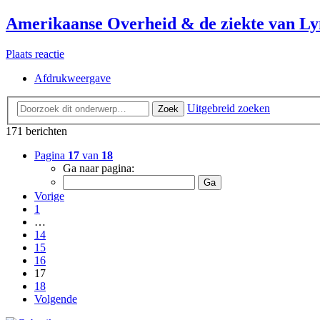
Amerikaanse Overheid & de ziekte van L
Plaats reactie
Afdrukweergave
Uitgebreid zoeken
Zoek
171 berichten
Pagina
17
van
18
Ga naar pagina:
Vorige
1
…
14
15
16
17
18
Volgende