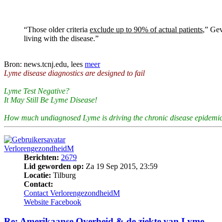
“Those older criteria
exclude up to 90% of actual patients
,” Gev
living with the disease.”
Bron: news.tcnj.edu, lees
meer
Lyme disease diagnostics are designed to fail
Lyme Test Negative?
It May Still Be Lyme Disease!
How much undiagnosed Lyme is driving the chronic disease epidemic
VerlorengezondheidM
Berichten:
2679
Lid geworden op:
Za 19 Sep 2015, 23:59
Locatie:
Tilburg
Contact:
Contact VerlorengezondheidM
Website
Facebook
Re: Amerikaanse Overheid & de ziekte van Lyme