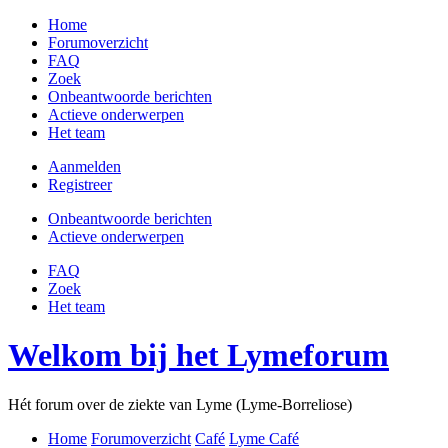
Home
Forumoverzicht
FAQ
Zoek
Onbeantwoorde berichten
Actieve onderwerpen
Het team
Aanmelden
Registreer
Onbeantwoorde berichten
Actieve onderwerpen
FAQ
Zoek
Het team
Welkom bij het Lymeforum
Hét forum over de ziekte van Lyme (Lyme-Borreliose)
Home
Forumoverzicht
Café
Lyme Café