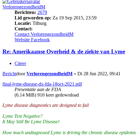
VerlorengezondheidM
Berichten:
2679
Lid geworden op:
Za 19 Sep 2015, 23:59
Locatie:
Tilburg
Contact:
Contact VerlorengezondheidM
Website
Facebook
Re: Amerikaanse Overheid & de ziekte van Lyme
Citeer
Bericht
door
VerlorengezondheidM
»
Di 28 Jun 2022, 09:41
final-lyme-disease-dx-fda-18oct-2021.pdf
Presentatie aan de FDA
(6.14 MiB) 910 keer gedownload
Lyme disease diagnostics are designed to fail
Lyme Test Negative?
It May Still Be Lyme Disease!
How much undiagnosed Lyme is driving the chronic disease epidemic