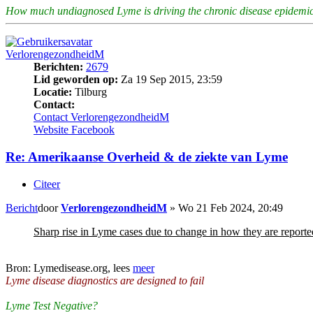
How much undiagnosed Lyme is driving the chronic disease epidemic
VerlorengezondheidM
Berichten:
2679
Lid geworden op:
Za 19 Sep 2015, 23:59
Locatie:
Tilburg
Contact:
Contact VerlorengezondheidM
Website
Facebook
Re: Amerikaanse Overheid & de ziekte van Lyme
Citeer
Bericht
door
VerlorengezondheidM
»
Wo 21 Feb 2024, 20:49
Sharp rise in Lyme cases due to change in how they are reporte
Bron: Lymedisease.org, lees
meer
Lyme disease diagnostics are designed to fail
Lyme Test Negative?