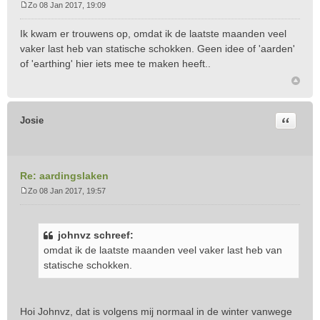
Zo 08 Jan 2017, 19:09
B
e
Ik kwam er trouwens op, omdat ik de laatste maanden veel
r
vaker last heb van statische schokken. Geen idee of 'aarden'
i
of 'earthing' hier iets mee te maken heeft..
c
h
t
Citeer
Josie
Re: aardingslaken
Zo 08 Jan 2017, 19:57
B
e
r
johnvz schreef:
i
omdat ik de laatste maanden veel vaker last heb van
c
statische schokken.
h
t
Hoi Johnvz, dat is volgens mij normaal in de winter vanwege