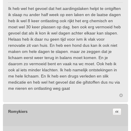
B
e
Ik heb wel het gevoel dat het aardingslaken helpt te ontgiften
r
ik slaap nu ander half week op een laken en de laatse dagen
i
heb ik wel 8 keer ontlasting ook rijkt het erg chemisch en
c
moet wel 30 keer plassen op dag. ben ook erg vermoeid heb
h
t
gevoel dat als ik kon ik wel dagen achter elkaar kan slapen.
Helaas heb ik daar nu geen tijd voor ivm ik vlak voor
renovatie zit van huis. En heb een hond dus kan ik ook niet
maken om hele dagen te slapen. maar ze zeggen dat je
lichaam eerst weer terug in balans moet komen. En je
daarom zo vermoeid bent en vaak na wc moet. Ook heb ik
ook al iets minder klachten. Ik heb namelijk ontstekingen in
me hele lichaam. En Ik heb een drugs verleden en slik
medicatie en heb wel het gevoel dat die gifstoffen dus nu via
me nieren en ontlasting weg gaat
Citeer
Romykiers