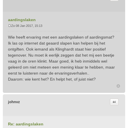
aardingslaken
Zo 08 Jan 2017, 15:13
B
e
Wie heeft ervaring met een aardingslaken of aardingsmat?
r
Ik las op internet dat geaard slapen kan helpen bij het
i
ontgiften. Ook iemand als Klinghardt staat hier positief
c
tegenover. Nu moet ik eerlijk zeggen dat het mij een beetje
h
t
vaag in de oren klinkt. Maar goed, ik heb inmiddels wel
geleerd om niet meteen een mening klaar te hebben, maar
eerst te luisteren naar de ervaringsverhalen..
Daarom: wie kent het? En helpt het, of juist niet?
Citeer
johnvz
Re: aardingslaken