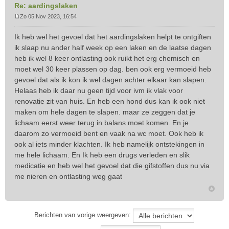
Re: aardingslaken
Zo 05 Nov 2023, 16:54
B
e
Ik heb wel het gevoel dat het aardingslaken helpt te ontgiften
r
ik slaap nu ander half week op een laken en de laatse dagen
i
heb ik wel 8 keer ontlasting ook ruikt het erg chemisch en
c
moet wel 30 keer plassen op dag. ben ook erg vermoeid heb
h
t
gevoel dat als ik kon ik wel dagen achter elkaar kan slapen.
Helaas heb ik daar nu geen tijd voor ivm ik vlak voor
renovatie zit van huis. En heb een hond dus kan ik ook niet
maken om hele dagen te slapen. maar ze zeggen dat je
lichaam eerst weer terug in balans moet komen. En je
daarom zo vermoeid bent en vaak na wc moet. Ook heb ik
ook al iets minder klachten. Ik heb namelijk ontstekingen in
me hele lichaam. En Ik heb een drugs verleden en slik
medicatie en heb wel het gevoel dat die gifstoffen dus nu via
me nieren en ontlasting weg gaat
Berichten van vorige weergeven: