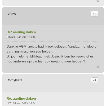
Citeer
johnvz
Re: aardingslaken
Ma 09 Jan 2017, 10:15
B
e
Dank je VGM, zoiets had ik ook gelezen. Vandaar het idee of
r
earthing misschien zou helpen.
i
Bij jou hielp het blijkbaar niet, Josie. Ik ben benieuwd of er
c
nog anderen zijn die hier ook ervaring mee hebben?
h
t
Citeer
Romykiers
Re: aardingslaken
Zo 05 Nov 2023, 16:54