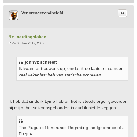
Citeer
VerlorengezondheidM
Re: aardingslaken
Zo 08 Jan 2017, 23:56
B
e
r
johnvz schreef:
i
Ik kwam er trouwens op, omdat ik de laatste maanden
c
veel vaker last heb van statische schokken
.
h
t
Ik heb dat sinds ik Lyme heb en het is steeds erger geworden
bij mij of het seizoensgebonden is durf ik niet te zeggen.
The Plague of Ignorance Regarding the Ignorance of a
Plague