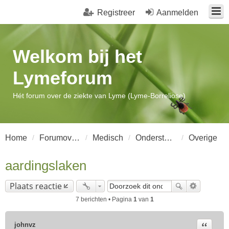
Registreer
Aanmelden
Welkom bij het
Lymeforum
Hét forum over de ziekte van Lyme (Lyme-Borreliose)
Home
Forumoverzicht
Medisch
Ondersteunende Maatregelen bij de ziekte
Overige
aardingslaken
Plaats reactie
7 berichten • Pagina
1
van
1
Citeer
johnvz