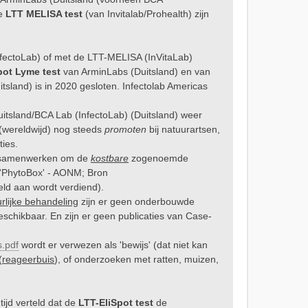
de
LTT MELISA test
(van Invitalab/Prohealth) zijn
nfectoLab) of met de LTT-MELISA (InVitaLab)
pot Lyme test
van ArminLabs (Duitsland) en van
tsland) is in 2020 gesloten. Infectolab Americas
.
tsland/BCA Lab (InfectoLab) (Duitsland) weer
(wereldwijd) nog steeds
promoten
bij natuurartsen,
ties.
n) samenwerken om de
kostbare
zogenoemde
 'PhytoBox' - AONM; Bron
ld aan wordt verdiend).
rlijke behandeling
zijn er geen onderbouwde
schikbaar. En zijn er geen publicaties van Case-
s.pdf
wordt er verwezen als 'bewijs' (dat niet kan
(
reageerbuis
), of onderzoeken met ratten, muizen,
ijd verteld dat de
LTT-EliSpot test
de