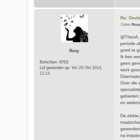
Re: Onde
door
Roxy
B
e
@TheoA, i
r
periode a
i
goed te 
Roxy
c
Ik ben ee
h
Berichten:
8703
t
geen gene
Lid geworden op:
Wo 29 Okt 2014,
werk goed
12:14
Daarnaast
Over die 
specialis
gebieden:
en wetens
De ziekte
maatschap
geworden 
na inspan