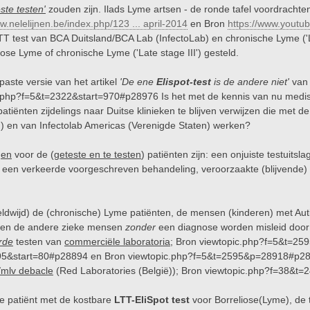
ste testen'
zouden zijn. Ilads Lyme artsen - de ronde tafel voordrachte
w.nelelijnen.be/index.php/123 ... april-2014
en Bron
https://www.youtu
TT test van BCA Duitsland/BCA Lab (InfectoLab) en chronische Lyme ('La
ose Lyme of chronische Lyme ('Late stage III') gesteld.
aste versie van het artikel
'De ene
Elispot-test
is de andere niet'
va
c.php?f=5&t=2322&start=970#p28976
Is het met de kennis van nu medi
atiënten zijdelings naar Duitse klinieken te blijven verwijzen die met d
d) en van Infectolab Americas (Verenigde Staten) werken?
gen
voor de (
geteste en te testen
) patiënten zijn: een onjuiste testuits
 een verkeerde voorgeschreven behandeling, veroorzaakte (blijvende
ldwijd) de (chronische) Lyme patiënten, de mensen (kinderen) met Au
 en de andere zieke mensen
zonder
een diagnose worden misleid door
rde
testen van
commerciële laboratoria
; Bron
viewtopic.php?f=5&t=25
95&start=80#p28894
en Bron
viewtopic.php?f=5&t=2595&p=28918#p2
/mlv debacle
(Red Laboratories (België)); Bron
viewtopic.php?f=38&t=
te patiënt met de kostbare
LTT-EliSpot test
voor Borreliose(Lyme), de t