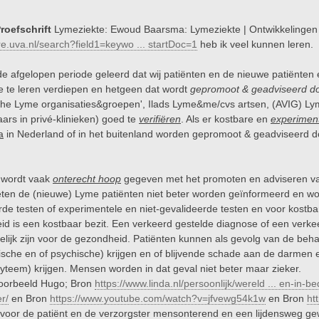
roefschrift
Lymeziekte: Ewoud Baarsma: Lymeziekte | Ontwikkelingen in
re.uva.nl/search?field1=keywo ... startDoc=1
heb ik veel kunnen leren.
 de afgelopen periode geleerd dat wij patiënten en de nieuwe patiënten 
e te leren verdiepen en hetgeen dat wordt
gepromoot & geadviseerd d
ische Lyme organisaties&groepen', Ilads Lyme&me/cvs artsen, (AVIG) Ly
ars in privé-klinieken) goed te
verifiëren
. Als er kostbare en
experiment
a
in Nederland of in het buitenland worden gepromoot & geadviseerd 
 wordt vaak
onterecht hoop
gegeven met het promoten en adviseren van
en de (nieuwe) Lyme patiënten niet beter worden geïnformeerd en wo
rde testen of experimentele en niet-gevalideerde testen en voor kost
d is een kostbaar bezit. Een verkeerd gestelde diagnose of een verkee
elijk zijn voor de gezondheid. Patiënten kunnen als gevolg van de behan
ische en of psychische) krijgen en of blijvende schade aan de darmen
teem) krijgen. Mensen worden in dat geval niet beter maar zieker.
voorbeeld Hugo; Bron
https://www.linda.nl/persoonlijk/wereld ... en-in-be
er/
en Bron
https://www.youtube.com/watch?v=jfvewg54k1w
en Bron
ht
is voor de patiënt en de verzorgster mensonterend en een lijdensweg g