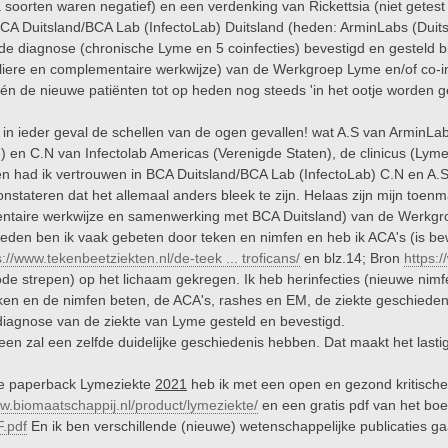
a soorten waren negatief) en een verdenking van Rickettsia (niet gete
BCA Duitsland/BCA Lab (InfectoLab) Duitsland (heden: ArminLabs (Duit
 de diagnose (chronische Lyme en 5 coinfecties) bevestigd en gesteld
uliere en complementaire werkwijze) van de Werkgroep Lyme en/of co-infe
 én de nieuwe patiënten tot op heden nog steeds 'in het ootje worden 
ijn in ieder geval de schellen van de ogen gevallen! wat A.S van ArminL
d) en C.N van Infectolab Americas (Verenigde Staten), de clinicus (Lyme
en had ik vertrouwen in BCA Duitsland/BCA Lab (InfectoLab) C.N en A.
nstateren dat het allemaal anders bleek te zijn. Helaas zijn mijn toenm
taire werkwijze en samenwerking met BCA Duitsland) van de Werkgroep
rleden ben ik vaak gebeten door teken en nimfen en heb ik ACA's (is bew
s://www.tekenbeetziekten.nl/de-teek ... troficans/
en blz.14; Bron
https:/
ode strepen) op het lichaam gekregen. Ik heb herinfecties (nieuwe nim
ken en de nimfen beten, de ACA's, rashes en EM, de ziekte geschiedeni
 diagnose van de ziekte van Lyme gesteld en bevestigd.
reen zal een zelfde duidelijke geschiedenis hebben. Dat maakt het lasti
le paperback Lymeziekte
2021
heb ik met een open en gezond kritische 
ww.biomaatschappij.nl/product/lymeziekte/
en een gratis pdf van het bo
F.pdf
En ik ben verschillende (nieuwe) wetenschappelijke publicaties gaa