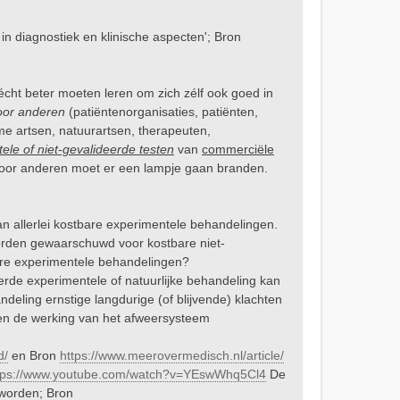
 diagnostiek en klinische aspecten'; Bron
écht beter moeten leren om zich zélf ook goed in
oor anderen
(patiëntenorganisaties, patiënten,
me artsen, natuurartsen, therapeuten,
ele of niet-gevalideerde testen
van
commerciële
door anderen moet er een lampje gaan branden.
 allerlei kostbare experimentele behandelingen.
rden gewaarschuwd voor kostbare niet-
bare experimentele behandelingen?
rde experimentele of natuurlijke behandeling kan
deling ernstige langdurige (of blijvende) klachten
 en de werking van het afweersysteem
d/
en Bron
https://www.meerovermedisch.nl/article/
tps://www.youtube.com/watch?v=YEswWhq5Cl4
De
eworden; Bron