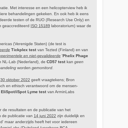
matie. Met interesse en een helicopterview heb ik
uliere behandelingen gekeken. En ook heb ik eens
lideerde testen of de RUO (Research Use Only) en
 geaccrediteerd
ISO 15189
laboratorium) waar de
ricas (Verenigde Staten) (de test is
deerde
Tickplex test
van Tezted (Finland) en van
xperimentele en niet-gevalideerde
'
Phelix Phage
an NL-Lab (Nederland), de
CD57 test
kan
geen
andeling
worden
gemonitord
.
n
30 oktober 2022
geeft vraagtekens; Bron
sch en ethisch verantwoord om de mensen-
e
EliSpot/iSpot Lyme test
van ArminLabs
 de resultaten en de publicatie van het
n de publicatie van
14 juni 2022
zijn duidelijk en
d' maar anderzijds heeft het voor iedereen
ArminLabs (Duitsland (voorheen BCA