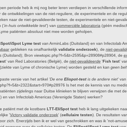
pen periode heb ik mij nog beter leren verdiepen in verschillende infor
r de ontwikkelingen van de niet-reguliere, de experimentele en de reg
eken naar de niet-gevalideerde testen, de experimentele en niet-geva
 (
'in-huis ontwikkelde test'
) van
commerciële laboratoria
(géén medisch
Lyme patiënten absoluut niet mee worden geholpen.
iSpot/iSpot Lyme test
van ArminLabs (Duitsland) en van Infectolab Ame
wbaar
gebleken na onafhankelijk
validatie onderzoek
), de
niet-gevali
 (Duitsland); Bron
viewtopic.php?f=5&t=2595&p=28908#p28904
, de
e
test
' van Red Laboratories (België), de
niet-gevalideerde
'
Fish test
' v
(ziekte van Lyme of chronische Lyme) worden gesteld en kan
geen beh
aste versie van het artikel
'De ene
Elispot-test
is de andere niet'
va
c.php?f=5&t=2322&start=970#p28976
Is het met de kennis van nu medi
atiënten zijdelings naar Duitse klinieken te blijven verwijzen die met d
d) en van Infectolab Americas (Verenigde Staten) werken?
te patiënt met de kostbare
LTT-EliSpot test
heb ik lang uitgekeken naar
ijke '
Victory validatie onderzoek
' (
cellulaire testen
). De resultaten va
oor zich. Enerzijds ben ik er wel van geschrokken en was ik 'not-amuse
heid gegeven over de cellulaire testen. De
EliSpot/iSpot Lyme test
van 