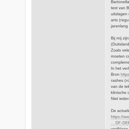
Bartonell
test van 
uitslagen
arts (reg
jarenlang
Bij mij z
(Duitslan
Zoals vel
moeten co
complemen
In het ve
Bron
http
rashes (r
van de te
klinische
Niet iede
De actue
https://w
... DF-DE
verifiëren.