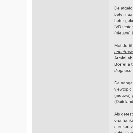
De afgelo
beter naa
beter gek
IVD testen
(nieuwe) 
Met de
El
onbetrou
ArminLabs
Borrelia 
diagnose
De aangep
viewtopi
(nieuwe) p
(Duitslan
Als getes
onafhankel
spreken v
duidelijk