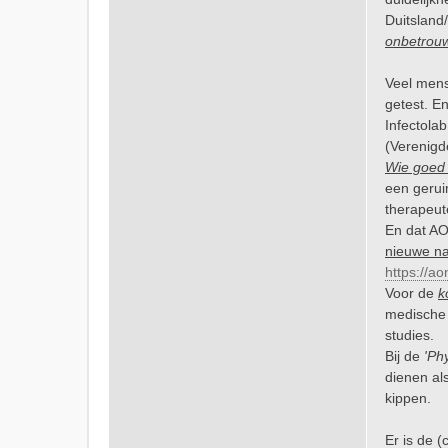
Duitsland
onbetrou
Veel mens
getest. E
Infectola
(Verenigde
Wie goed 
een gerui
therapeut
En dat AO
nieuwe na
https://a
Voor de
k
medische 
studies.
Bij de
'Ph
dienen al
kippen.
Er is de 