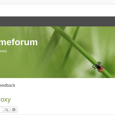
ymeforum
iose)
eedback
Roxy