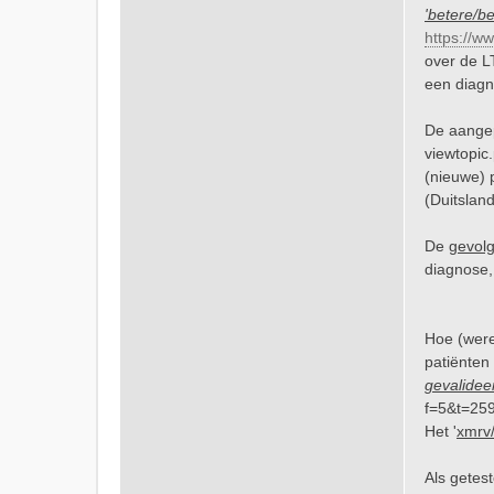
'betere/be
https://ww
over de L
een diagn
De aangep
viewtopi
(nieuwe) p
(Duitslan
De
gevol
diagnose,
Hoe (were
patiënten
gevalidee
f=5&t=25
Het '
xmrv
Als getes