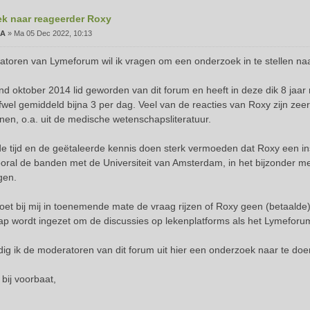
k naar reageerder Roxy
oA
»
Ma 05 Dec 2022, 10:13
toren van Lymeforum wil ik vragen om een onderzoek in te stellen na
ind oktober 2014 lid geworden van dit forum en heeft in deze dik 8 jaar
fwel gemiddeld bijna 3 per dag. Veel van de reacties van Roxy zijn zeer
nen, o.a. uit de medische wetenschapsliteratuur.
e tijd en de geëtaleerde kennis doen sterk vermoeden dat Roxy een in
ooral de banden met de Universiteit van Amsterdam, in het bijzonder met
gen.
doet bij mij in toenemende mate de vraag rijzen of Roxy geen (betaalde)
p wordt ingezet om de discussies op lekenplatforms als het Lymeforu
ig ik de moderatoren van dit forum uit hier een onderzoek naar te doe
bij voorbaat,