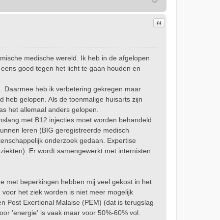
Citeer
emische medische wereld. Ik heb in de afgelopen
en eens goed tegen het licht te gaan houden en
gd. Daarmee heb ik verbetering gekregen maar
 heb gelopen. Als de toenmalige huisarts zijn
s het allemaal anders gelopen.
venslang met B12 injecties moet worden behandeld.
j kunnen leren (BIG geregistreerde medisch
tenschappelijk onderzoek gedaan. Expertise
s-ziekten). Er wordt samengewerkt met internisten
e met beperkingen hebben mij veel gekost in het
 voor het ziek worden is niet meer mogelijk
ost Exertional Malaise (PEM) (dat is terugslag
voor 'energie' is vaak maar voor 50%-60% vol.