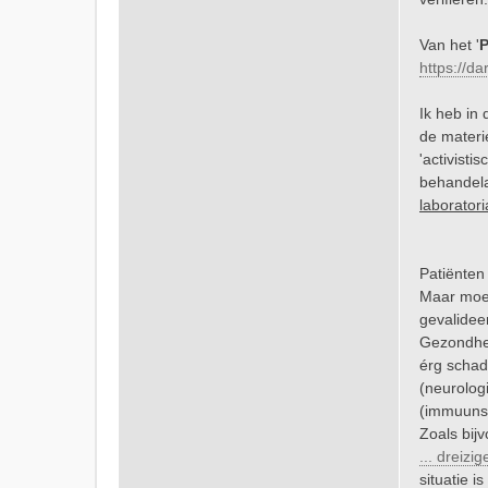
Van het '
P
https://da
Ik heb in
de materi
'activist
behandela
laboratori
Patiënten
Maar moet
gevalidee
Gezondhei
érg schad
(neurolog
(immuunsy
Zoals bij
... dreizig
situatie 