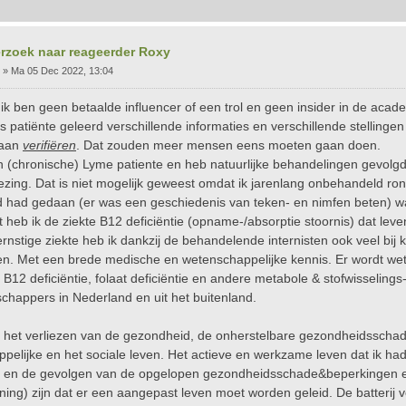
rzoek naar reageerder Roxy
»
Ma 05 Dec 2022, 13:04
k ben geen betaalde influencer of een trol en geen insider in de acad
ls patiënte geleerd verschillende informaties en verschillende stelling
gaan
verifiëren
. Dat zouden meer mensen eens moeten gaan doen.
n (chronische) Lyme patiente en heb natuurlijke behandelingen gevol
zing. Dat is niet mogelijk geweest omdat ik jarenlang onbehandeld rond
 had gedaan (er was een geschiedenis van teken- en nimfen beten) wa
 heb ik de ziekte B12 deficiëntie (opname-/absorptie stoornis) dat le
ernstige ziekte heb ik dankzij de behandelende internisten ook veel bi
ten. Met een brede medische en wetenschappelijke kennis. Er wordt we
 B12 deficiëntie, folaat deficiëntie en andere metabole & stofwisseling
chappers in Nederland en uit het buitenland.
, het verliezen van de gezondheid, de onherstelbare gezondheidsschad
pelijke en het sociale leven. Het actieve en werkzame leven dat ik had
en de gevolgen van de opgelopen gezondheidsschade&beperkingen en P
ning) zijn dat er een aangepast leven moet worden geleid. De batterij 