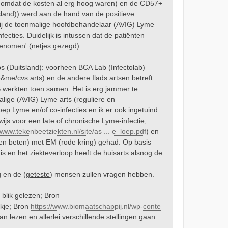
st omdat de kosten al erg hoog waren) en de CD57+
sland)) werd aan de hand van de positieve
 bij de toenmalige hoofdbehandelaar (AVIG) Lyme
cties. Duidelijk is intussen dat de patiënten
genomen' (netjes gezegd).
abs (Duitsland): voorheen BCA Lab (Infectolab)
&me/cvs arts) en de andere Ilads artsen betreft.
S werkten toen samen. Het is erg jammer te
alige (AVIG) Lyme arts (reguliere en
 Lyme en/of co-infecties en ik er ook ingetuind.
ijs voor een late of chronische Lyme-infectie;
/www.tekenbeetziekten.nl/site/as ... e_loep.pdf
) en
fen beten) met EM (rode kring) gehad. Op basis
s en het ziekteverloop heeft de huisarts alsnog de
g en de (
geteste
) mensen zullen vragen hebben.
blik gelezen; Bron
ekje; Bron
https://www.biomaatschappij.nl/wp-conte
n lezen en allerlei verschillende stellingen gaan