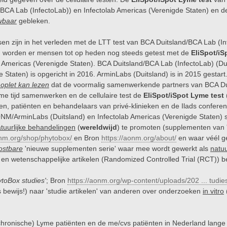
/BCA Lab (InfectoLab)) en Infectolab Americas (Verenigde Staten) en 
wbaar
gebleken.
en zijn in het verleden met de LTT test van BCA Duitsland/BCA Lab (I
n worden er mensen tot op heden nog steeds getest met de
EliSpot/iS
b Americas (Verenigde Staten). BCA Duitsland/BCA Lab (InfectoLab) (Dui
 Staten) is opgericht in 2016. ArminLabs (Duitsland) is in 2015 gestart
oplet kan lezen
dat de voormalig samenwerkende partners van BCA Dui
me tijd samenwerken en de cellulaire test de
EliSpot/iSpot Lyme test
en, patiënten en behandelaars van privé-klinieken en de Ilads conferen
NM/ArminLabs (Duitsland) en Infectolab Americas (Verenigde State
tuurlijke behandelingen
(
wereldwijd
) te promoten (supplementen van
onm.org/shop/phytobox/
en Bron
https://aonm.org/about/
en waar véél ge
ostbare
'nieuwe supplementen serie' waar mee wordt gewerkt als
natuu
en wetenschappelijke artikelen (Randomized Controlled Trial (RCT)) be
ytoBox studies'
; Bron
https://aonm.org/wp-content/uploads/202 ... tudie
s bewijs!) naar 'studie artikelen' van anderen over onderzoeken
in vitro
(chronische) Lyme patiënten en de me/cvs patiënten in Nederland lange t