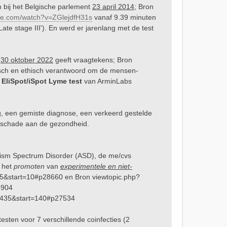
n bij het Belgische parlement
23 april 2014
; Bron
be.com/watch?v=ZGlejdfH31s
vanaf 9.39 minuten
te stage III'). En werd er jarenlang met de test
n
30 oktober 2022
geeft vraagtekens; Bron
sch en ethisch verantwoord om de mensen-
e
EliSpot/iSpot Lyme test
van ArminLabs
lag, een gemiste diagnose, een verkeerd gestelde
) schade aan de gezondheid.
tism Spectrum Disorder (ASD), de me/cvs
 het
promoten
van
experimentele en niet-
95&start=10#p28660
en Bron
viewtopic.php?
8904
2435&start=140#p27534
esten voor 7 verschillende coinfecties (2