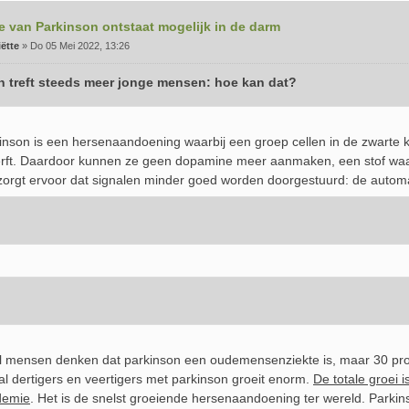
e van Parkinson ontstaat mogelijk in de darm
ëtte
»
Do 05 Mei 2022, 13:26
n treft steeds meer jonge mensen: hoe kan dat?
inson is een hersenaandoening waarbij een groep cellen in de zwarte
erft. Daardoor kunnen ze geen dopamine meer aanmaken, een stof w
zorgt ervoor dat signalen minder goed worden doorgestuurd: de automa
l mensen denken dat parkinson een oudemensenziekte is, maar 30 proce
al dertigers en veertigers met parkinson groeit enorm.
De totale groei 
demie
. Het is de snelst groeiende hersenaandoening ter wereld. Parkins