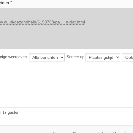
eimer."
ww.nu.nl/gezondheid/6198768/pa ... n-dat.html
orige weergeven:
Sorteer op
n 17 gasten