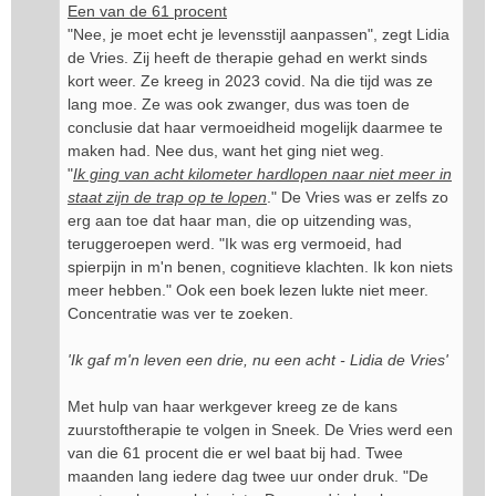
Een van de 61 procent
"Nee, je moet echt je levensstijl aanpassen", zegt Lidia
de Vries. Zij heeft de therapie gehad en werkt sinds
kort weer. Ze kreeg in 2023 covid. Na die tijd was ze
lang moe. Ze was ook zwanger, dus was toen de
conclusie dat haar vermoeidheid mogelijk daarmee te
maken had. Nee dus, want het ging niet weg.
"
Ik ging van acht kilometer hardlopen naar niet meer in
staat zijn de trap op te lopen
." De Vries was er zelfs zo
erg aan toe dat haar man, die op uitzending was,
teruggeroepen werd. "Ik was erg vermoeid, had
spierpijn in m'n benen, cognitieve klachten. Ik kon niets
meer hebben." Ook een boek lezen lukte niet meer.
Concentratie was ver te zoeken.
'Ik gaf m'n leven een drie, nu een acht - Lidia de Vries'
Met hulp van haar werkgever kreeg ze de kans
zuurstoftherapie te volgen in Sneek. De Vries werd een
van die 61 procent die er wel baat bij had. Twee
maanden lang iedere dag twee uur onder druk. "De