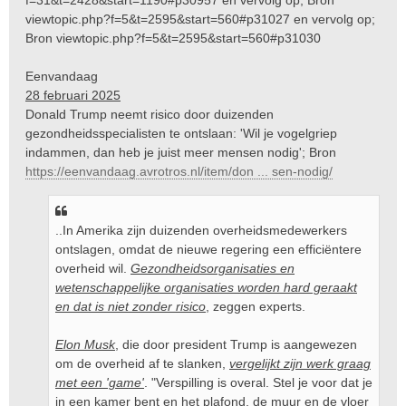
f=31&t=2428&start=1190#p30957
en vervolg op; Bron
i
viewtopic.php?f=5&t=2595&start=560#p31027
en vervolg op;
c
Bron
viewtopic.php?f=5&t=2595&start=560#p31030
h
t
Eenvandaag
28 februari 2025
Donald Trump neemt risico door duizenden
gezondheidsspecialisten te ontslaan: 'Wil je vogelgriep
indammen, dan heb je juist meer mensen nodig'; Bron
https://eenvandaag.avrotros.nl/item/don ... sen-nodig/
..In Amerika zijn duizenden overheidsmedewerkers
ontslagen, omdat de nieuwe regering een efficiëntere
overheid wil.
Gezondheidsorganisaties en
wetenschappelijke organisaties worden hard geraakt
en dat is niet zonder risico
, zeggen experts.
Elon Musk
, die door president Trump is aangewezen
om de overheid af te slanken,
vergelijkt zijn werk graag
met een 'game'
. "Verspilling is overal. Stel je voor dat je
in een kamer bent en het plafond, de muur en de vloer