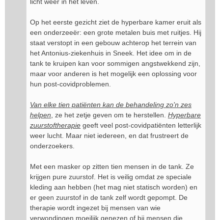
licht weer in het leven.
Op het eerste gezicht ziet de hyperbare kamer eruit als
een onderzeeër: een grote metalen buis met ruitjes. Hij
staat verstopt in een gebouw achterop het terrein van
het Antonius-ziekenhuis in Sneek. Het idee om in de
tank te kruipen kan voor sommigen angstwekkend zijn,
maar voor anderen is het mogelijk een oplossing voor
hun post-covidproblemen.
Van elke tien patiënten kan de behandeling zo'n zes
helpen
, ze het zetje geven om te herstellen.
Hyperbare
zuurstoftherapie
geeft veel post-covidpatiënten letterlijk
weer lucht. Maar niet iedereen, en dat frustreert de
onderzoekers.
Met een masker op zitten tien mensen in de tank. Ze
krijgen pure zuurstof. Het is veilig omdat ze speciale
kleding aan hebben (het mag niet statisch worden) en
er geen zuurstof in de tank zelf wordt gepompt. De
therapie wordt ingezet bij mensen van wie
verwondingen moeilijk genezen of bij mensen die