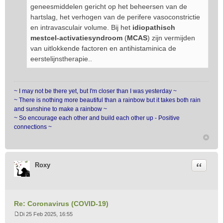
geneesmiddelen gericht op het beheersen van de
hartslag, het verhogen van de perifere vasoconstrictie
en intravasculair volume. Bij het
idiopathisch
mestcel-activatiesyndroom
(
MCAS
) zijn vermijden
van uitlokkende factoren en antihistaminica de
eerstelijnstherapie..
~ I may not be there yet, but I'm closer than I was yesterday ~
~ There is nothing more beautiful than a rainbow but it takes both rain
and sunshine to make a rainbow ~
~ So encourage each other and build each other up - Positive
connections ~
Citeer
Roxy
Re: Coronavirus (COVID-19)
Di 25 Feb 2025, 16:55
B