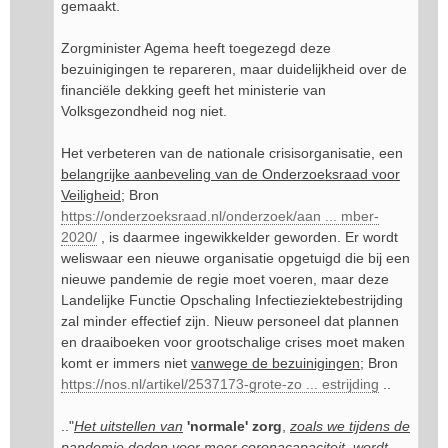
gemaakt.
Zorgminister Agema heeft toegezegd deze
bezuinigingen te repareren, maar duidelijkheid over de
financiële dekking geeft het ministerie van
Volksgezondheid nog niet.
Het verbeteren van de nationale crisisorganisatie, een
belangrijke aanbeveling van de Onderzoeksraad voor
Veiligheid
; Bron
https://onderzoeksraad.nl/onderzoek/aan ... mber-
2020/
, is daarmee ingewikkelder geworden. Er wordt
weliswaar een nieuwe organisatie opgetuigd die bij een
nieuwe pandemie de regie moet voeren, maar deze
Landelijke Functie Opschaling Infectieziektebestrijding
zal minder effectief zijn. Nieuw personeel dat plannen
en draaiboeken voor grootschalige crises moet maken
komt er immers niet
vanwege de bezuinigingen
; Bron
https://nos.nl/artikel/2537173-grote-zo ... estrijding
..
.."
Het uitstellen van
'normale' zorg
,
zoals we tijdens de
pandemie deden voor meer coronacapaciteit
,
wordt