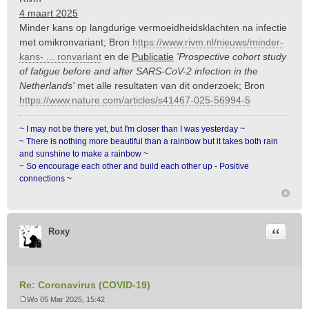
4 maart 2025
Minder kans op langdurige vermoeidheidsklachten na infectie
met omikronvariant; Bron
https://www.rivm.nl/nieuws/minder-
kans- ... ronvariant
en de
Publicatie
'Prospective cohort study
of fatigue before and after SARS-CoV-2 infection in the
Netherlands'
met alle resultaten van dit onderzoek; Bron
https://www.nature.com/articles/s41467-025-56994-5
~ I may not be there yet, but I'm closer than I was yesterday ~
~ There is nothing more beautiful than a rainbow but it takes both rain
and sunshine to make a rainbow ~
~ So encourage each other and build each other up - Positive
connections ~
Citeer
Roxy
Re: Coronavirus (COVID-19)
Wo 05 Mar 2025, 15:42
B