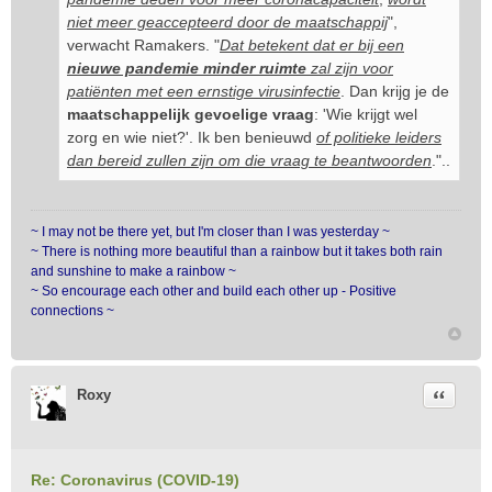
niet meer geaccepteerd door de maatschappij
",
verwacht Ramakers. "
Dat betekent dat er bij een
nieuwe pandemie
minder ruimte
zal zijn voor
patiënten met een ernstige virusinfectie
. Dan krijg je de
maatschappelijk gevoelige vraag
: 'Wie krijgt wel
zorg en wie niet?'. Ik ben benieuwd
of politieke leiders
dan bereid zullen zijn om die vraag te beantwoorden
."..
~ I may not be there yet, but I'm closer than I was yesterday ~
~ There is nothing more beautiful than a rainbow but it takes both rain
and sunshine to make a rainbow ~
~ So encourage each other and build each other up - Positive
connections ~
Citeer
Roxy
Re: Coronavirus (COVID-19)