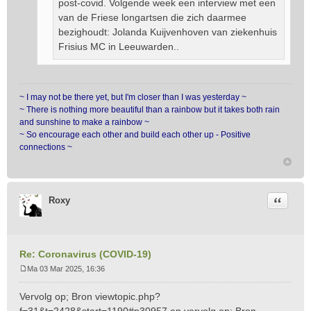
post-covid. Volgende week een interview met een
van de Friese longartsen die zich daarmee
bezighoudt: Jolanda Kuijvenhoven van ziekenhuis
Frisius MC in Leeuwarden..
~ I may not be there yet, but I'm closer than I was yesterday ~
~ There is nothing more beautiful than a rainbow but it takes both rain
and sunshine to make a rainbow ~
~ So encourage each other and build each other up - Positive
connections ~
Citeer
Roxy
Re: Coronavirus (COVID-19)
Ma 03 Mar 2025, 16:36
B
e
Vervolg op; Bron
viewtopic.php?
r