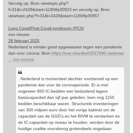
e
Vervolg op; Bron
viewtopic.php?
r
f=31&t=2428&start=1180#p30923
en vervolg op; Bron
i
viewtopic.php?f=31&t=2428&start=1190#p30957
c
h
t
Long Covid/Post-Covid-syndroom (PCS)
nos nieuws
28 februari 2025
Nederland is minder goed opgewassen tegen een pandemie
dan voor corona; Bron
https://nos.nl/artikel/2557590-nederlan
... oor-corona
..Nederland is momenteel slechter voorbereid op een
pandemie dan voor de coronaperiode. Er is met
ongeveer 850 IC-bedden een beduidend lagere
basiscapaciteit dan vijf jaar geleden, toen nog 1150
bedden beschikbaar waren. Structurele investeringen
van 300 miljoen euro door het vorige kabinet om de
capaciteit van de GGD's en het RIVM te versterken én
de IC-capaciteit op niveau te houden, worden door de
huidige coalitie vooralsnog grotendeels ongedaan