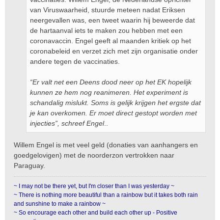
van Viruswaarheid, stuurde meteen nadat Eriksen
neergevallen was, een tweet waarin hij beweerde dat
de hartaanval iets te maken zou hebben met een
coronavaccin. Engel geeft al maanden kritiek op het
coronabeleid en verzet zich met zijn organisatie onder
andere tegen de vaccinaties.
“Er valt net een Deens dood neer op het EK hopelijk
kunnen ze hem nog reanimeren. Het experiment is
schandalig mislukt. Soms is gelijk krijgen het ergste dat
je kan overkomen. Er moet direct gestopt worden met
injecties”, schreef Engel
..
Willem Engel is met veel geld (donaties van aanhangers en
goedgelovigen) met de noorderzon vertrokken naar
Paraguay.
~ I may not be there yet, but I'm closer than I was yesterday ~
~ There is nothing more beautiful than a rainbow but it takes both rain
and sunshine to make a rainbow ~
~ So encourage each other and build each other up - Positive