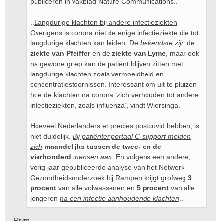
publiceren in vakblad Nature Communications..
..
Langdurige klachten bij andere infectieziekten
Overigens is corona niet de enige infectieziekte die tot
langdurige klachten kan leiden. De
bekendste zijn
de
ziekte van Pfeiffer
en de
ziekte van Lyme
, maar ook
na gewone griep kan de patiënt blijven zitten met
langdurige klachten zoals vermoeidheid en
concentratiestoornissen. Interessant om uit te pluizen
hoe de klachten na corona ‘zich verhouden tot andere
infectieziekten, zoals influenza’, vindt Wiersinga.
Hoeveel Nederlanders er precies postcovid hebben, is
niet duidelijk.
Bij patiëntenportaal C-support melden
zich
maandelijks tussen de twee- en de
vierhonderd
mensen aan
. En volgens een andere,
vorig jaar gepubliceerde analyse van het Netwerk
Gezondheidsonderzoek bij Rampen krijgt grofweg
3
procent
van alle volwassenen en
5 procent
van alle
jongeren
na een infectie aanhoudende klachten
..
Rivm