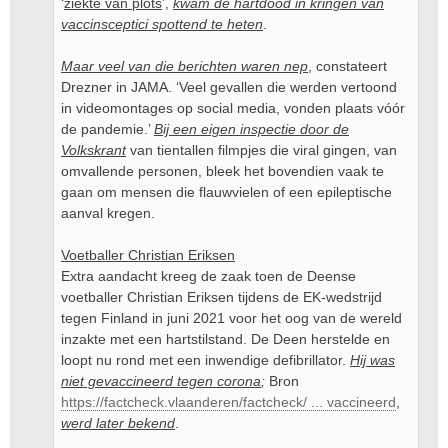
‘
ziekte van plots
’,
kwam de hartdood in kringen van
vaccinsceptici spottend te heten
.
Maar veel van die berichten waren nep
, constateert
Drezner in JAMA. ‘Veel gevallen die werden vertoond
in videomontages op social media, vonden plaats vóór
de pandemie.’
Bij een eigen inspectie door de
Volkskrant
van tientallen filmpjes die viral gingen, van
omvallende personen, bleek het bovendien vaak te
gaan om mensen die flauwvielen of een epileptische
aanval kregen.
Voetballer Christian Eriksen
Extra aandacht kreeg de zaak toen de Deense
voetballer Christian Eriksen tijdens de EK-wedstrijd
tegen Finland in juni 2021 voor het oog van de wereld
inzakte met een hartstilstand. De Deen herstelde en
loopt nu rond met een inwendige defibrillator.
Hij was
niet gevaccineerd tegen corona
;
Bron
https://factcheck.vlaanderen/factcheck/ ... vaccineerd
,
werd later bekend
.