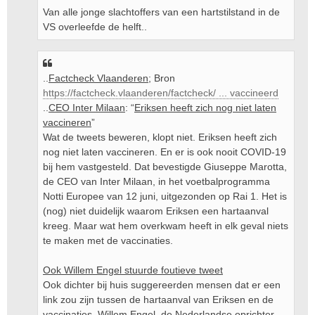
Van alle jonge slachtoffers van een hartstilstand in de
VS overleefde de helft..
..
Factcheck Vlaanderen
; Bron
https://factcheck.vlaanderen/factcheck/ ... vaccineerd
..
CEO Inter Milaan
: “
Eriksen heeft zich nog niet laten
vaccineren
”
Wat de tweets beweren, klopt niet. Eriksen heeft zich
nog niet laten vaccineren. En er is ook nooit COVID-19
bij hem vastgesteld. Dat bevestigde Giuseppe Marotta,
de CEO van Inter Milaan, in het voetbalprogramma
Notti Europee van 12 juni, uitgezonden op Rai 1. Het is
(nog) niet duidelijk waarom Eriksen een hartaanval
kreeg. Maar wat hem overkwam heeft in elk geval niets
te maken met de vaccinaties.
Ook Willem Engel stuurde foutieve tweet
Ook dichter bij huis suggereerden mensen dat er een
link zou zijn tussen de hartaanval van Eriksen en de
vaccinaties. Willem Engel, de Nederlandse oprichter