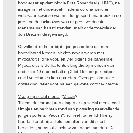
hoogleraar epidemiologie Frits Rosendaal (LUMC), na
inzage in het onderzoek. Tijdens corona werd er
weliswaar sowieso wat minder gesport, maar ook in de
jaren na de lockdowns was er geen verdachte
toename van hartstilstanden, mailt onderzoeksleider
Jon Drezner desgevraagd.
Opvallend is dat er bij de jonge sporters die een
hartstilstand kregen, slechts zeven waren met
myocarditis: drie voor, en vier tijdens de pandemie.
Myocarditis is de hartontsteking die bij mensen van
onder de 40 naar schatting 2 tot 15 keer per miljoen
covid vaccinaties kan optreden. Overigens komt de
ontsteking vaker voor na een gewone corona-infectie.
Vraag op social media
: ‘
Vaccin
?’
Tijdens de coronajaren gingen er op social media veel
filmpjes en berichten rond van plotseling neervallende
jonge sporters. ‘Vaccin?’, schreef Kamerlid Thierry
Baudet kortaf bij enkele tientallen van dit soort
berichten, soms tot afschuw van nabestaanden. De