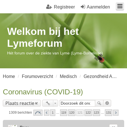
Registreer
Aanmelden
Welkom bij het
Lymeforum
Hét forum over de ziekte van Lyme (Lyme-Borreliose)
Home
Forumoverzicht
Medisch
Gezondheid Algemeen
Coronavirus (COVID-19)
Plaats reactie
1309 berichten
1
…
119
120
121
122
123
…
131