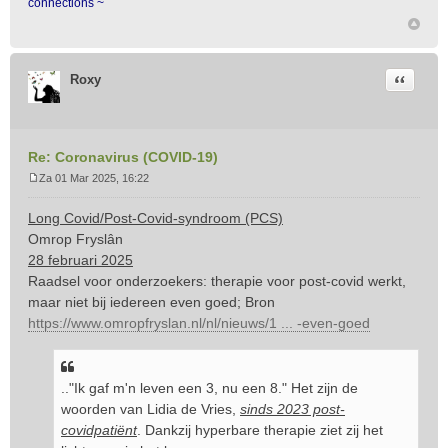
connections ~
Citeer
Roxy
Re: Coronavirus (COVID-19)
Za 01 Mar 2025, 16:22
B
e
Long Covid/Post-Covid-syndroom (PCS)
r
Omrop Fryslân
i
28 februari 2025
c
Raadsel voor onderzoekers: therapie voor post-covid werkt,
h
t
maar niet bij iedereen even goed; Bron
https://www.omropfryslan.nl/nl/nieuws/1 ... -even-goed
.."Ik gaf m'n leven een 3, nu een 8." Het zijn de
woorden van Lidia de Vries,
sinds 2023 post-
covidpatiënt
. Dankzij hyperbare therapie ziet zij het