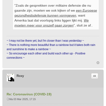
"Zoals de gesprekken over militaire defensie die nu
gaande zijn, moeten we ook kijken of we
een Europese
gezondheidsdefensie kunnen vormgeven
, want
Amerika laat dat voorlopig links liggen lijkt mij.
We
moeten meer voor onszelf gaan zorgen
", sluit ze af..
~ I may not be there yet, but I'm closer than I was yesterday ~
~ There is nothing more beautiful than a rainbow but it takes both rain
and sunshine to make a rainbow ~
~ So encourage each other and build each other up - Positive
connections ~
Citeer
Roxy
Re: Coronavirus (COVID-19)
Ma 03 Mar 2025, 17:15
B