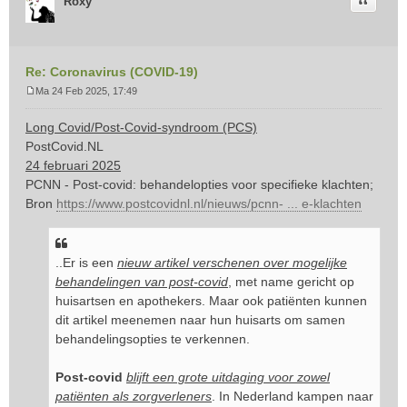
Citeer
Roxy
Re: Coronavirus (COVID-19)
Ma 24 Feb 2025, 17:49
B
e
Long Covid/Post-Covid-syndroom (PCS)
r
PostCovid.NL
i
24 februari 2025
c
PCNN - Post-covid: behandelopties voor specifieke klachten;
h
t
Bron
https://www.postcovidnl.nl/nieuws/pcnn- ... e-klachten
..Er is een
nieuw artikel verschenen over mogelijke
behandelingen van post-covid
, met name gericht op
huisartsen en apothekers. Maar ook patiënten kunnen
dit artikel meenemen naar hun huisarts om samen
behandelingsopties te verkennen.
Post-covid
blijft een grote uitdaging voor zowel
patiënten als zorgverleners
. In Nederland kampen naar