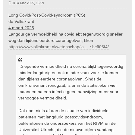
Di 04 Mar 2025, 13:59
B
e
Long Covid/Post-Covid-syndroom (PCS)
r
de Volkskrant
i
4 maart 2025
c
Langdurige vermoeidheid na covid ebt tegenwoordig sneller
h
t
weg dan tijdens eerdere coronagolven; Bron
https://www.volkskrant.nl/wetenschap/la ... ~bcff06f4/
..Slepende vermoeidheid na corona blijkt tegenwoordig
minder langdurig en ook minder vaak voor te komen
dan tijdens eerdere coronagolven. Sinds de
omikronvariant rondgaat, is er in de statistieken vier
maanden na een infectie geen aanwijzing meer voor
verhoogde vermoeidheid.
Dat doet niets af aan de situatie van individuele
patiënten met langdurig postcovidsyndroom,
beklemtonen de onderzoekers van het RIVM en de
Universiteit Utrecht, die de nieuwe cijfers vandaag