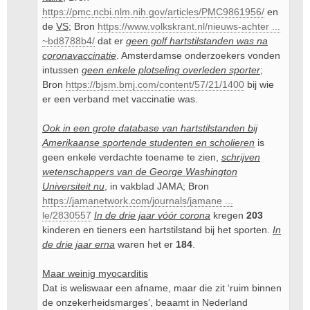
https://pmc.ncbi.nlm.nih.gov/articles/PMC9861956/
en
de
VS
; Bron
https://www.volkskrant.nl/nieuws-achter ...
~bd8788b4/
dat er
geen golf hartstilstanden was na
coronavaccinatie
. Amsterdamse onderzoekers vonden
intussen
geen enkele plotseling overleden sporter
;
Bron
https://bjsm.bmj.com/content/57/21/1400
bij wie
er een verband met vaccinatie was.
Ook in een grote database van hartstilstanden bij
Amerikaanse sportende studenten en scholieren
is
geen enkele verdachte toename te zien,
schrijven
wetenschappers van de George Washington
Universiteit nu
, in vakblad JAMA; Bron
https://jamanetwork.com/journals/jamane ...
le/2830557
In de drie jaar vóór corona
kregen
203
kinderen en tieners een hartstilstand bij het sporten.
In
de drie jaar erna
waren het er
184
.
Maar weinig myocarditis
Dat is weliswaar een afname, maar die zit ‘ruim binnen
de onzekerheidsmarges’, beaamt in Nederland