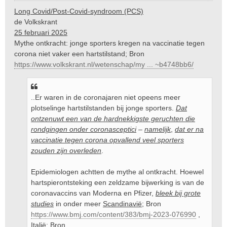
e
Long Covid/Post-Covid-syndroom (PCS)
r
de Volkskrant
i
25 februari 2025
c
Mythe ontkracht: jonge sporters kregen na vaccinatie tegen
h
t
corona niet vaker een hartstilstand; Bron
https://www.volkskrant.nl/wetenschap/my ... ~b4748bb6/
..Er waren in de coronajaren niet opeens meer
plotselinge hartstilstanden bij jonge sporters.
Dat
ontzenuwt een van de hardnekkigste geruchten die
rondgingen onder coronasceptici
–
namelijk
,
dat er na
vaccinatie tegen corona opvallend veel sporters
zouden zijn overleden
.
Epidemiologen achtten de mythe al ontkracht. Hoewel
hartspierontsteking een zeldzame bijwerking is van de
coronavaccins van Moderna en Pfizer,
bleek bij grote
studies
in onder meer
Scandinavië
; Bron
https://www.bmj.com/content/383/bmj-2023-076990
,
Italië
; Bron