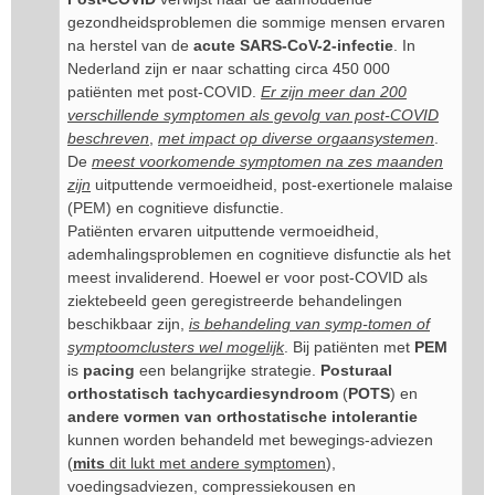
gezondheidsproblemen die sommige mensen ervaren
na herstel van de
acute SARS-CoV-2-infectie
. In
Nederland zijn er naar schatting circa 450 000
patiënten met post-COVID.
Er zijn meer dan 200
verschillende symptomen als gevolg van post-COVID
beschreven
,
met impact op diverse orgaansystemen
.
De
meest voorkomende symptomen na zes maanden
zijn
uitputtende vermoeidheid, post-exertionele malaise
(PEM) en cognitieve disfunctie.
Patiënten ervaren uitputtende vermoeidheid,
ademhalingsproblemen en cognitieve disfunctie als het
meest invaliderend. Hoewel er voor post-COVID als
ziektebeeld geen geregistreerde behandelingen
beschikbaar zijn,
is behandeling van symp-tomen of
symptoomclusters wel mogelijk
. Bij patiënten met
PEM
is
pacing
een belangrijke strategie.
Posturaal
orthostatisch tachycardiesyndroom
(
POTS
) en
andere vormen van orthostatische intolerantie
kunnen worden behandeld met bewegings-adviezen
(
mits
dit lukt met andere symptomen
),
voedingsadviezen, compressiekousen en