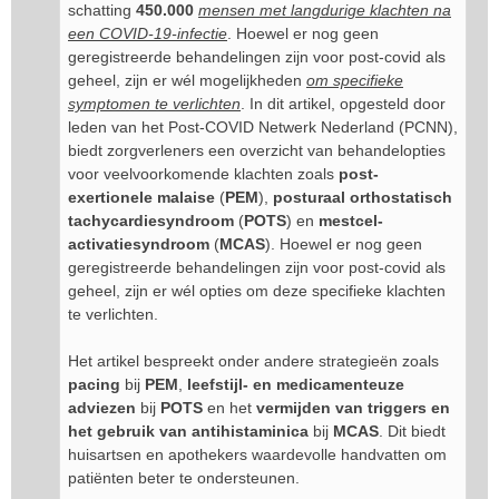
schatting
450.000
mensen met langdurige klachten na
een COVID-19-infectie
. Hoewel er nog geen
geregistreerde behandelingen zijn voor post-covid als
geheel, zijn er wél mogelijkheden
om specifieke
symptomen te verlichten
. In dit artikel, opgesteld door
leden van het Post-COVID Netwerk Nederland (PCNN),
biedt zorgverleners een overzicht van behandelopties
voor veelvoorkomende klachten zoals
post-
exertionele malaise
(
PEM
),
posturaal orthostatisch
tachycardiesyndroom
(
POTS
) en
mestcel-
activatiesyndroom
(
MCAS
). Hoewel er nog geen
geregistreerde behandelingen zijn voor post-covid als
geheel, zijn er wél opties om deze specifieke klachten
te verlichten.
Het artikel bespreekt onder andere strategieën zoals
pacing
bij
PEM
,
leefstijl- en medicamenteuze
adviezen
bij
POTS
en het
vermijden van triggers en
het gebruik van antihistaminica
bij
MCAS
. Dit biedt
huisartsen en apothekers waardevolle handvatten om
patiënten beter te ondersteunen.