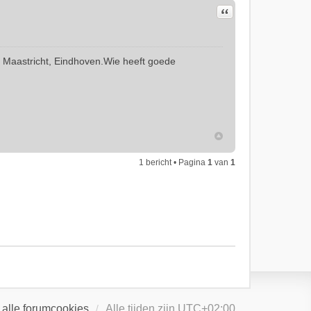
Citeer
o Maastricht, Eindhoven.Wie heeft goede
1 bericht • Pagina
1
van
1
 alle forumcookies
Alle tijden zijn
UTC+02:00