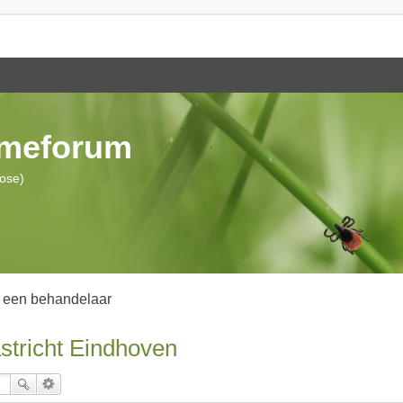
ymeforum
iose)
 een behandelaar
stricht Eindhoven