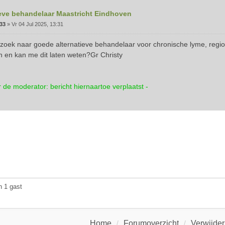
ieve behandelaar Maastricht Eindhoven
s33
»
Vr 04 Jul 2025, 13:31
 zoek naar goede alternatieve behandelaar voor chronische lyme, regi
n en kan me dit laten weten?Gr Christy
r de moderator: bericht hiernaartoe verplaatst -
n 1 gast
Home
Forumoverzicht
Verwijder