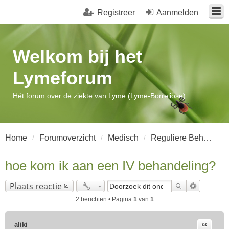
Registreer
Aanmelden
Welkom bij het
Lymeforum
Hét forum over de ziekte van Lyme (Lyme-Borreliose)
Home
Forumoverzicht
Medisch
Reguliere Behandeling
hoe kom ik aan een IV behandeling?
Plaats reactie
2 berichten • Pagina
1
van
1
Citeer
aliki