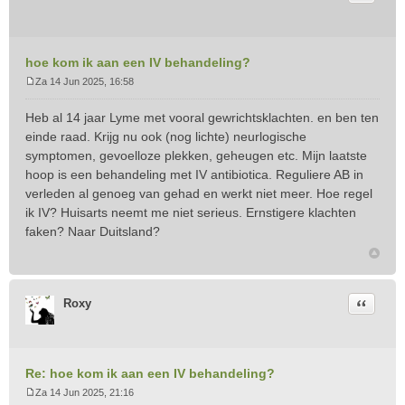
hoe kom ik aan een IV behandeling?
Za 14 Jun 2025, 16:58
B
e
Heb al 14 jaar Lyme met vooral gewrichtsklachten. en ben ten
r
einde raad. Krijg nu ook (nog lichte) neurlogische
i
symptomen, gevoelloze plekken, geheugen etc. Mijn laatste
c
hoop is een behandeling met IV antibiotica. Reguliere AB in
h
t
verleden al genoeg van gehad en werkt niet meer. Hoe regel
ik IV? Huisarts neemt me niet serieus. Ernstigere klachten
faken? Naar Duitsland?
Citeer
Roxy
Re: hoe kom ik aan een IV behandeling?
Za 14 Jun 2025, 21:16
B