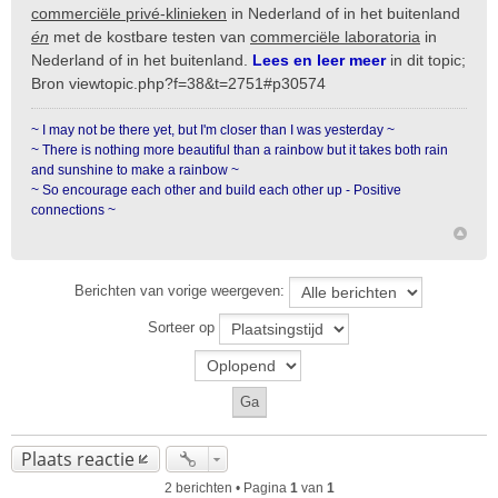
commerciële privé-klinieken
in Nederland of in het buitenland
én
met de kostbare testen van
commerciële laboratoria
in
Nederland of in het buitenland.
Lees en leer meer
in dit topic;
Bron
viewtopic.php?f=38&t=2751#p30574
~ I may not be there yet, but I'm closer than I was yesterday ~
~ There is nothing more beautiful than a rainbow but it takes both rain
and sunshine to make a rainbow ~
~ So encourage each other and build each other up - Positive
connections ~
Berichten van vorige weergeven:
Sorteer op
Plaats reactie
2 berichten • Pagina
1
van
1