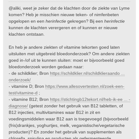
e
@aliki, weet je zeker dat de klachten door de ziekte van Lyme
r
komen? Heb je misschien nieuwe teken- of nimfenbeten
i
opgelopen en een
herinfectie
gekregen? Bij een
herinfectie
c
kunnen de klachten verergeren en of kunnen er nieuwe
h
t
klachten ontstaan.
En heb je andere ziekten of vitamine tekorten goed laten
uitsluiten met uitgebreid bloedonderzoek? Om andere ziekten
goed in-/of uit te kunnen sluiten: moet er bijvoorbeeld goed
bloedonderzoek worden gedaan naar:
- de schildklier; Bron
https://schildklier.nl/schildklieraando ...
onderzoek/
- vitamine D; Bron
https://www.allesovertesten.nl/zoek-een-
test/vitamine-d
;
- vitamine B12; Bron
https://stichtingb12tekort.nl/heb-ik-ee ... -
diagnose/
(getest zonder het gebruik van B12 tabletten, of
B12 injecties, multivitamines waar B12 in zit en
voedingsmiddelen waar B12 aan is toegevoegd (bijvoorbeeld
(fris)drankjes, yoghurtjes, melk, veganistische/vegetarische
producten)? En zonder het gebruik van supplementen als
chlorella, spirulina en producten als gefermenteerde