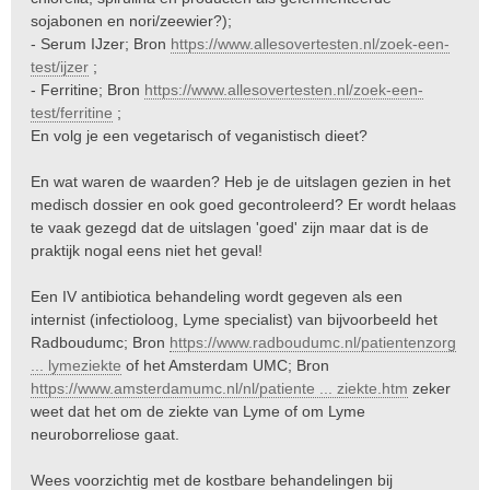
sojabonen en nori/zeewier?);
- Serum IJzer; Bron
https://www.allesovertesten.nl/zoek-een-
test/ijzer
;
- Ferritine; Bron
https://www.allesovertesten.nl/zoek-een-
test/ferritine
;
En volg je een vegetarisch of veganistisch dieet?
En wat waren de waarden? Heb je de uitslagen gezien in het
medisch dossier en ook goed gecontroleerd? Er wordt helaas
te vaak gezegd dat de uitslagen 'goed' zijn maar dat is de
praktijk nogal eens niet het geval!
Een IV antibiotica behandeling wordt gegeven als een
internist (infectioloog, Lyme specialist) van bijvoorbeeld het
Radboudumc; Bron
https://www.radboudumc.nl/patientenzorg
... lymeziekte
of het Amsterdam UMC; Bron
https://www.amsterdamumc.nl/nl/patiente ... ziekte.htm
zeker
weet dat het om de ziekte van Lyme of om Lyme
neuroborreliose gaat.
Wees voorzichtig met de kostbare behandelingen bij