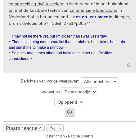
commerciële privé-klinieken
in Nederland of in het buitenland
én
met de kostbare testen van
commerciële laboratoria
in
Nederland of in het buitenland.
Lees en leer meer
in dit topic;
Bron
viewtopic.php?f=38&t=2751#p30574
~ I may not be there yet, but I'm closer than I was yesterday ~
~ There is nothing more beautiful than a rainbow but it takes both rain
and sunshine to make a rainbow ~
~ So encourage each other and build each other up - Positive
connections ~
Berichten van vorige weergeven:
Sorteer op
Plaats reactie
2 berichten • Pagina
1
van
1