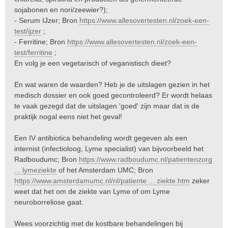
sojabonen en nori/zeewier?);
- Serum IJzer; Bron
https://www.allesovertesten.nl/zoek-een-
test/ijzer
;
- Ferritine; Bron
https://www.allesovertesten.nl/zoek-een-
test/ferritine
;
En volg je een vegetarisch of veganistisch dieet?
En wat waren de waarden? Heb je de uitslagen gezien in het
medisch dossier en ook goed gecontroleerd? Er wordt helaas
te vaak gezegd dat de uitslagen 'goed' zijn maar dat is de
praktijk nogal eens niet het geval!
Een IV antibiotica behandeling wordt gegeven als een
internist (infectioloog, Lyme specialist) van bijvoorbeeld het
Radboudumc; Bron
https://www.radboudumc.nl/patientenzorg
... lymeziekte
of het Amsterdam UMC; Bron
https://www.amsterdamumc.nl/nl/patiente ... ziekte.htm
zeker
weet dat het om de ziekte van Lyme of om Lyme
neuroborreliose gaat.
Wees voorzichtig met de kostbare behandelingen bij