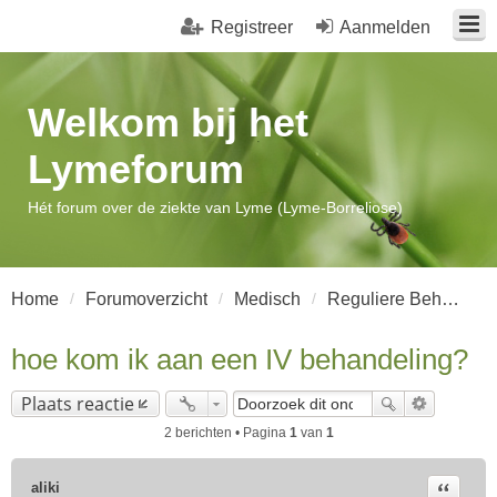
Registreer
Aanmelden
Welkom bij het
Lymeforum
Hét forum over de ziekte van Lyme (Lyme-Borreliose)
Home
Forumoverzicht
Medisch
Reguliere Behandeling
hoe kom ik aan een IV behandeling?
Plaats reactie
2 berichten • Pagina
1
van
1
Citeer
aliki