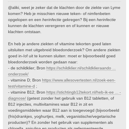
e
@aliki, weet je zeker dat de klachten door de ziekte van Lyme
r
komen? Heb je misschien nieuwe teken- of nimfenbeten
i
opgelopen en een
herinfectie
gekregen? Bij een
herinfectie
c
kunnen de klachten verergeren en of kunnen er nieuwe
h
t
klachten ontstaan.
En heb je andere ziekten of vitamine tekorten goed laten
uitsluiten met uitgebreid bloedonderzoek? Om andere ziekten
goed in-/of uit te kunnen sluiten: moet er bijvoorbeeld goed
bloedonderzoek worden gedaan naar:
- de schildklier; Bron
https://schildklier.nl/schildklieraando ...
onderzoek/
- vitamine D; Bron
https://www.allesovertesten.nl/zoek-een-
test/vitamine-d
;
- vitamine B12; Bron
https://stichtingb12tekort.nl/heb-ik-ee ... -
diagnose/
(getest zonder het gebruik van B12 tabletten, of
B12 injecties, multivitamines waar B12 in zit en
voedingsmiddelen waar B12 aan is toegevoegd (bijvoorbeeld
(fris)drankjes, yoghurtjes, melk, veganistische/vegetarische
producten)? En zonder het gebruik van supplementen als
chlorella, spirulina en producten als gefermenteerde