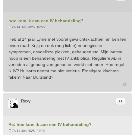
hoe kom ik aan een IV behandeling?
Za 14 Jun 2025, 16:58
B
e
Heb al 14 jaar Lyme met vooral gewrichtsklachten. en ben ten
r
einde raad. Krijg nu ook (nog lichte) neurlogische
i
symptomen, gevoelloze plekken, geheugen etc. Mijn laatste
c
hoop is een behandeling met IV antibiotica. Reguliere AB in
h
t
verleden al genoeg van gehad en werkt niet meer. Hoe regel
ik IV? Huisarts neemt me niet serieus. Ernstigere klachten
faken? Naar Duitsland?
Citeer
Roxy
Re: hoe kom ik aan een IV behandeling?
Za 14 Jun 2025, 21:16
B