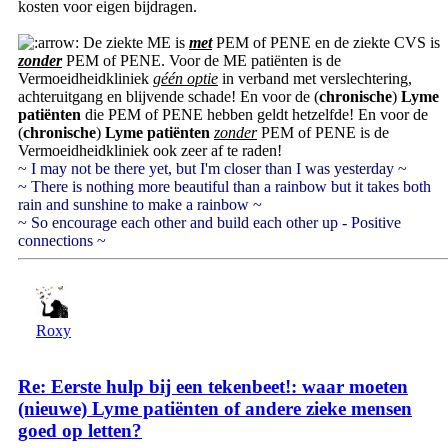
kosten voor eigen bijdragen.
De ziekte ME is
met
PEM of PENE en de ziekte CVS is
zonder
PEM of PENE. Voor de ME patiënten is de
Vermoeidheidkliniek
géén optie
in verband met verslechtering,
achteruitgang en blijvende schade! En voor de (
chronische
)
Lyme
patiënten
die PEM of PENE hebben geldt hetzelfde! En voor de
(
chronische
)
Lyme patiënten
zonder
PEM of PENE is de
Vermoeidheidkliniek ook zeer af te raden!
~ I may not be there yet, but I'm closer than I was yesterday ~
~ There is nothing more beautiful than a rainbow but it takes both
rain and sunshine to make a rainbow ~
~ So encourage each other and build each other up - Positive
connections ~
Roxy
Re: Eerste hulp bij een tekenbeet!: waar moeten
(nieuwe) Lyme patiënten of andere zieke mensen
goed op letten?