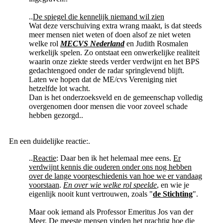
..
De spiegel die kennelijk niemand wil zien
Wat deze verschuiving extra wrang maakt, is dat steeds
meer mensen niet weten of doen alsof ze niet weten
welke rol
MECVS Nederland
en Judith Rosmalen
werkelijk spelen. Zo ontstaat een onwerkelijke realiteit
waarin onze ziekte steeds verder verdwijnt en het BPS
gedachtengoed onder de radar springlevend blijft.
Laten we hopen dat de ME/cvs Vereniging niet
hetzelfde lot wacht.
Dan is het onderzoeksveld en de gemeenschap volledig
overgenomen door mensen die voor zoveel schade
hebben gezorgd..
En een duidelijke reactie:.
..
Reactie
: Daar ben ik het helemaal mee eens.
Er
verdwijnt kennis die ouderen onder ons nog hebben
over de lange voorgeschiedenis van hoe we er vandaag
voorstaan
.
En over wie welke rol speelde
, en wie je
eigenlijk nooit kunt vertrouwen, zoals "
de Stichting
".
Maar ook iemand als Professor Emeritus Jos van der
Meer. De meeste mensen vinden het prachtig hoe die