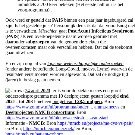
inmiddels 2.700 keer bekeken (Het eerste half uur is het
voorprogramma)..
Ook werd er gesteld dat
PAIS
binnen een paar jaar ingeburgerd zal
zijn. Is het gestelde juist? Persoonlijk denk ik dat dat vooralsnog niet
is te verwachten.
Misschien
gaat
Post Acuut Infectieus Syndroom
(
PAIS
) als een overkoepelende naam worden gebruikt met
daaronder
subgroepen
van de genoemde ziekten
die
overeenkomsten maar ook verschillen hebben. Dat zal de toekomst
gaan uitwijzen.
En er zijn nog tal van
lopende wetenschappelijke onderzoeken
(onder andere betreffende Long-Covid, me/cvs, Lyme) waarvan de
resultaten eerst moeten worden afgewacht. Dat zal de nodige tijd
(jaren) in beslag gaan nemen.
24 april
2023
: er is voor de ziekte mecvs een groot
onderzoeksprogramma met 10 deelprojecten gestart
looptijd
eind
2021 - tot 2031
met een
budget van
€28,5 miljoen
; Bron
https://www.zonmw.nl/nl/programma/onder ... amma-mecvs
en
Deelprojecten NMCB consortium
; Bron
https://www.zonmw.nl/nl/nieuws/eerste-b ... -van-start
Informatie -
NMCB
; Bron
https://nmcb.eu/projects/me-cvs-vs-pais/
en Bron;
https://nmcb.eu/onderzoek/
en Bron;
https://nmcb.eu/patient-cohort/