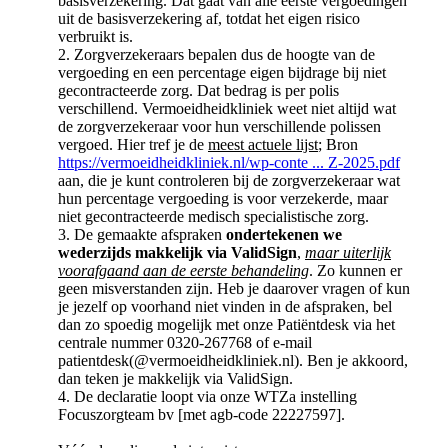
basisverzekering. Dat gaat van alle eerste vergoedingen
uit de basisverzekering af, totdat het eigen risico
verbruikt is.
2. Zorgverzekeraars bepalen dus de hoogte van de
vergoeding en een percentage eigen bijdrage bij niet
gecontracteerde zorg. Dat bedrag is per polis
verschillend. Vermoeidheidkliniek weet niet altijd wat
de zorgverzekeraar voor hun verschillende polissen
vergoed. Hier tref je de
meest actuele lijst
; Bron
https://vermoeidheidkliniek.nl/wp-conte ... Z-2025.pdf
aan, die je kunt controleren bij de zorgverzekeraar wat
hun percentage vergoeding is voor verzekerde, maar
niet gecontracteerde medisch specialistische zorg.
3. De gemaakte afspraken
ondertekenen we
wederzijds makkelijk via ValidSign
,
maar uiterlijk
voorafgaand aan de eerste behandeling
. Zo kunnen er
geen misverstanden zijn. Heb je daarover vragen of kun
je jezelf op voorhand niet vinden in de afspraken, bel
dan zo spoedig mogelijk met onze Patiëntdesk via het
centrale nummer 0320-267768 of e-mail
patientdesk(@vermoeidheidkliniek.nl). Ben je akkoord,
dan teken je makkelijk via ValidSign.
4. De declaratie loopt via onze WTZa instelling
Focuszorgteam bv [met agb-code 22227597].