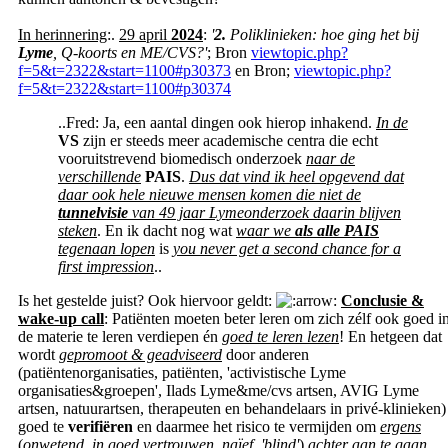
In herinnering
:.
29 april
2024
:
'
2.
Poliklinieken: hoe ging het bij
Lyme
, Q-koorts en ME/CVS?'
; Bron
viewtopic.php?
f=5&t=2322&start=1100#p30373
en Bron;
viewtopic.php?
f=5&t=2322&start=1100#p30374
..Fred: Ja, een aantal dingen ook hierop inhakend.
In de
VS
zijn er steeds meer academische centra die echt
vooruitstrevend biomedisch onderzoek
naar de
verschillende
PAIS
.
Dus dat vind ik heel opgevend dat
daar ook hele nieuwe mensen komen die niet de
tunnelvisie
van 49 jaar Lymeonderzoek daarin blijven
steken
. En ik dacht nog wat
waar we
als alle PAIS
tegenaan lopen
is
you never get a second chance for a
first impression
..
Is het gestelde juist? Ook hiervoor geldt:
Conclusie &
wake-up call
: Patiënten moeten beter leren om zich zélf ook goed i
de materie te leren verdiepen én
goed te leren lezen
! En hetgeen dat
wordt
gepromoot & geadviseerd
door anderen
(patiëntenorganisaties, patiënten, 'activistische Lyme
organisaties&groepen', Ilads Lyme&me/cvs artsen, AVIG Lyme
artsen, natuurartsen, therapeuten en behandelaars in privé-klinieken)
goed te
verifiëren
en daarmee het risico te vermijden om
ergens
(
onwetend, in goed vertrouwen, naïef, 'blind'
)
achter aan te gaan