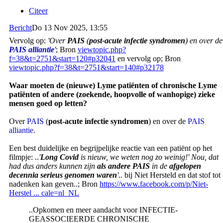
Citeer
Bericht
Do 13 Nov 2025, 13:55
Vervolg op:
'Over
PAIS
(
post-acute infectie syndromen
) en over de
PAIS alliantie
'
; Bron
viewtopic.php?
f=38&t=2751&start=120#p32041
en vervolg op; Bron
viewtopic.php?f=38&t=2751&start=140#p32178
Waar moeten de (nieuwe) Lyme patiënten of chronische Lyme
patiënten of andere (zoekende, hoopvolle of wanhopige) zieke
mensen goed op letten?
Over
PAIS
(
post-acute infectie syndromen
) en over de
PAIS
alliantie
.
Een best duidelijke en begrijpelijke reactie van een patiënt op het
filmpje: ..
'
Long Covid
is nieuw, we weten nog zo weinig!' Nou, dat
had dus anders kunnen zijn
als andere PAIS
in de
afgelopen
decennia serieus genomen waren
'
.. bij Niet Hersteld en dat stof tot
nadenken kan geven..; Bron
https://www.facebook.com/p/Niet-
Herstel ... cale=nl_NL
..Opkomen en meer aandacht voor INFECTIE-
GEASSOCIEERDE CHRONISCHE