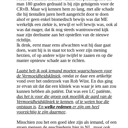
man 180 graden gedraaid is bij zijn getuigenis voor de
CRvB. Maar wij kennen hem zo lang, met alle schade
die hij tientallen jaren heeft aangericht door te doen
alsof er geen enkel biomedisch bewijs was dat ME
werkelijk een ziekte is, terwijl er wél bewijs was, ook al
was dat mager, dat ik nog steeds wantrouwend kijk
naar zijn deelname aan het opstellen van de nieuwe
richtlijn.
Ik denk, eerst maar eens afwachten wat hij daar gaat
doen, want hij is in staat tot toch weer zijn mening
herzien, of op andere wijze twijfel te zaaien en op die
manier opnieuw schade aan te richten.
Laatst heb ik ook iemand moeten waarschuwen voor
de Vermoeidheidskliniek
, omdat ze daar een artikeltje
vond over het onderzoek van Rob Wüst. En dus ging
ze ervan uit dat dat een kliniek was waar je iets aan zou
kunnen hebben als patiënt. Dat was een LC patiënte,
dus het is voor die groep ook moeilijk de aard van de
Vermoeidheidskliniek te kennen
,
of te weten hoe die
ontstaan is
.
En
welke redenen
er zijn om heel
voorzichtig te zijn daarmee
.
Misschien zou het een goed idee zijn als iemand, of een
groep mensen de geschiedenis hier in NL, maar ook