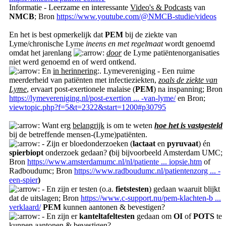
Informatie - Leerzame en interessante
Video's & Podcasts
van
NMCB
; Bron
https://www.youtube.com/@NMCB-studie/videos
En het is best opmerkelijk dat
PEM
bij de ziekte van
Lyme/chronische Lyme
ineens en met regelmaat
wordt genoemd
omdat het jarenlang
door
de Lyme patiëntenorganisaties
niet werd genoemd en of werd ontkend.
En
in herinnering
:. Lymevereniging - Een ruime
meerderheid van patiënten met infectieziekten,
zoals de ziekte van
Lyme
, ervaart post-exertionele malaise (
PEM
) na inspanning; Bron
https://lymevereniging.nl/post-exertion ... -van-lyme/
en Bron;
viewtopic.php?f=5&t=2322&start=1200#p30795
Want erg
belangrijk
is om te weten
hoe het is vastgesteld
bij de betreffende mensen-(Lyme)patiënten.
- Zijn er bloedonderzoeken (
lactaat
en
pyruvaat
) én
spierbiopt
onderzoek gedaan?
(
bij bijvoorbeeld Amsterdam UMC;
Bron
https://www.amsterdamumc.nl/nl/patiente ... iopsie.htm
of
Radboudumc; Bron
https://www.radboudumc.nl/patientenzorg ... -
een-spier
)
- En zijn er testen (o.a.
fietstesten
) gedaan waaruit blijkt
dat de uitslagen; Bron
https://www.c-support.nu/pem-klachten-b ...
verklaard/
PEM
kunnen aantonen & bevestigen?
- En zijn er
kanteltafeltesten
gedaan om
OI
of
POTS
te
kunnen aantonen & bevestigen?