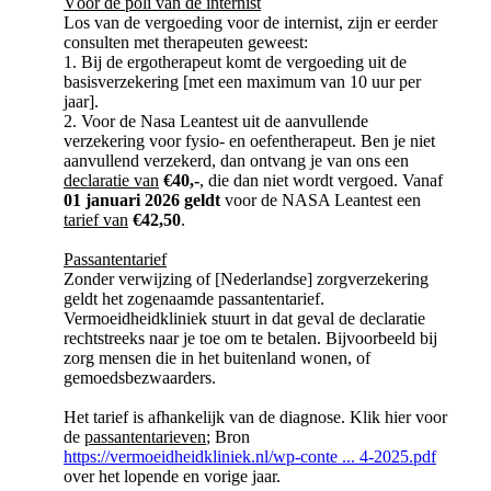
Vóór de poli van de internist
Los van de vergoeding voor de internist, zijn er eerder
consulten met therapeuten geweest:
1. Bij de ergotherapeut komt de vergoeding uit de
basisverzekering [met een maximum van 10 uur per
jaar].
2. Voor de Nasa Leantest uit de aanvullende
verzekering voor fysio- en oefentherapeut. Ben je niet
aanvullend verzekerd, dan ontvang je van ons een
declaratie van
€40,-
, die dan niet wordt vergoed. Vanaf
01 januari 2026 geldt
voor de NASA Leantest een
tarief van
€42,50
.
Passantentarief
Zonder verwijzing of [Nederlandse] zorgverzekering
geldt het zogenaamde passantentarief.
Vermoeidheidkliniek stuurt in dat geval de declaratie
rechtstreeks naar je toe om te betalen. Bijvoorbeeld bij
zorg mensen die in het buitenland wonen, of
gemoedsbezwaarders.
Het tarief is afhankelijk van de diagnose. Klik hier voor
de
passantentarieven
; Bron
https://vermoeidheidkliniek.nl/wp-conte ... 4-2025.pdf
over het lopende en vorige jaar.