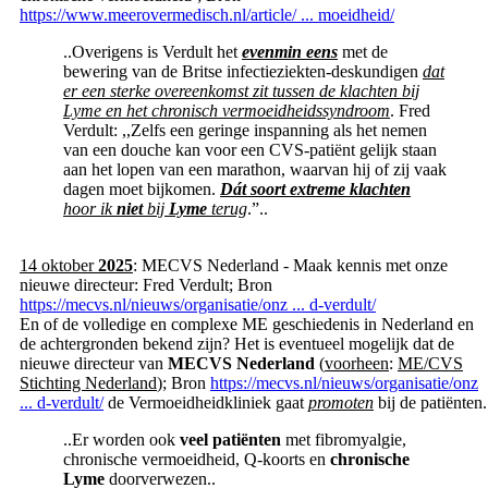
https://www.meerovermedisch.nl/article/ ... moeidheid/
..Overigens is Verdult het
evenmin eens
met de
bewering van de Britse infectieziekten-deskundigen
dat
er een sterke overeenkomst zit tussen de klachten bij
Lyme en het chronisch vermoeidheidssyndroom
. Fred
Verdult: ,,Zelfs een geringe inspanning als het nemen
van een douche kan voor een CVS-patiënt gelijk staan
aan het lopen van een marathon, waarvan hij of zij vaak
dagen moet bijkomen.
Dát soort extreme klachten
hoor ik
niet
bij
Lyme
terug
.”..
14 oktober
2025
: MECVS Nederland - Maak kennis met onze
nieuwe directeur: Fred Verdult; Bron
https://mecvs.nl/nieuws/organisatie/onz ... d-verdult/
En of de volledige en complexe ME geschiedenis in Nederland en
de achtergronden bekend zijn? Het is eventueel mogelijk dat de
nieuwe directeur van
MECVS Nederland
(
voorheen
:
ME/CVS
Stichting Nederland
); Bron
https://mecvs.nl/nieuws/organisatie/onz
... d-verdult/
de Vermoeidheidkliniek gaat
promoten
bij de patiënten.
..Er worden ook
veel patiënten
met fibromyalgie,
chronische vermoeidheid, Q-koorts en
chronische
Lyme
doorverwezen..