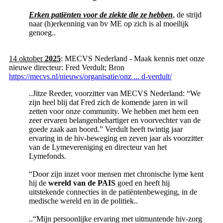
Erken patiënten voor de ziekte die ze hebben
, de strijd
naar (h)erkenning van bv ME op zich is al moeilijk
genoeg..
14 oktober
2025
: MECVS Nederland - Maak kennis met onze
nieuwe directeur: Fred Verdult; Bron
https://mecvs.nl/nieuws/organisatie/onz ... d-verdult/
..Jitze Reeder, voorzitter van MECVS Nederland: “We
zijn heel blij dat Fred zich de komende jaren in wil
zetten voor onze community. We hebben met hem een
zeer ervaren belangenbehartiger en voorvechter van de
goede zaak aan boord.” Verdult heeft twintig jaar
ervaring in de hiv-beweging en zeven jaar als voorzitter
van de Lymevereniging en directeur van het
Lymefonds.
“Door zijn inzet voor mensen met chronische lyme kent
hij de
wereld van de PAIS
goed en heeft hij
uitstekende connecties in de patiëntenbeweging, in de
medische wereld en in de politiek..
..“Mijn persoonlijke ervaring met uitmuntende hiv-zorg