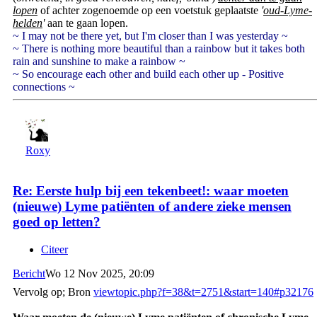
lopen
of achter zogenoemde op een voetstuk geplaatste
'
oud-Lyme-
helden
'
aan te gaan lopen.
~ I may not be there yet, but I'm closer than I was yesterday ~
~ There is nothing more beautiful than a rainbow but it takes both
rain and sunshine to make a rainbow ~
~ So encourage each other and build each other up - Positive
connections ~
Roxy
Re: Eerste hulp bij een tekenbeet!: waar moeten
(nieuwe) Lyme patiënten of andere zieke mensen
goed op letten?
Citeer
Bericht
Wo 12 Nov 2025, 20:09
Vervolg op; Bron
viewtopic.php?f=38&t=2751&start=140#p32176