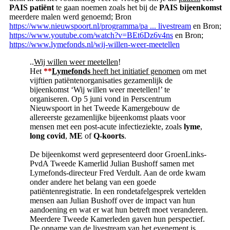
PAIS patiënt
te gaan noemen zoals het bij de
PAIS bijeenkomst
meerdere malen werd genoemd; Bron
https://www.nieuwspoort.nl/programma/pa ... livestream
en Bron;
https://www.youtube.com/watch?v=BEt6Dz6v4ns
en Bron;
https://www.lymefonds.nl/wij-willen-weer-meetellen
..
Wij willen weer meetellen
!
Het
**
Lymefonds
heeft het initiatief genomen
om met
vijftien patiëntenorganisaties gezamenlijk de
bijeenkomst ‘Wij willen weer meetellen!’ te
organiseren. Op 5 juni vond in Perscentrum
Nieuwspoort in het Tweede Kamergebouw de
allereerste gezamenlijke bijeenkomst plaats voor
mensen met een post-acute infectieziekte, zoals
lyme
,
long covid
,
ME
of
Q-koorts
.
De bijeenkomst werd gepresenteerd door GroenLinks-
PvdA Tweede Kamerlid Julian Bushoff samen met
Lymefonds-directeur Fred Verdult. Aan de orde kwam
onder andere het belang van een goede
patiëntenregistratie. In een rondetafelgesprek vertelden
mensen aan Julian Bushoff over de impact van hun
aandoening en wat er wat hun betreft moet veranderen.
Meerdere Tweede Kamerleden gaven hun perspectief.
De opname van de livestream van het evenement is