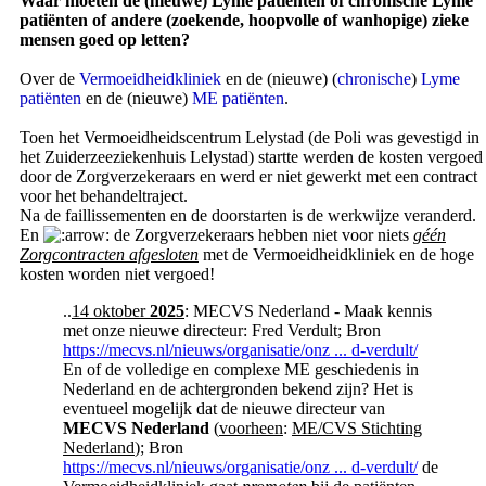
Waar moeten de (nieuwe) Lyme patiënten of chronische Lyme
patiënten of andere (zoekende, hoopvolle of wanhopige) zieke
mensen goed op letten?
Over de
Vermoeidheidkliniek
en de (nieuwe) (
chronische
)
Lyme
patiënten
en de (nieuwe)
ME patiënten
.
Toen het Vermoeidheidscentrum Lelystad (de Poli was gevestigd in
het Zuiderzeeziekenhuis Lelystad) startte werden de kosten vergoed
door de Zorgverzekeraars en werd er niet gewerkt met een contract
voor het behandeltraject.
Na de faillissementen en de doorstarten is de werkwijze veranderd.
En
de Zorgverzekeraars hebben niet voor niets
géén
Zorgcontracten afgesloten
met de Vermoeidheidkliniek en de hoge
kosten worden niet vergoed!
..
14 oktober
2025
: MECVS Nederland - Maak kennis
met onze nieuwe directeur: Fred Verdult; Bron
https://mecvs.nl/nieuws/organisatie/onz ... d-verdult/
En of de volledige en complexe ME geschiedenis in
Nederland en de achtergronden bekend zijn? Het is
eventueel mogelijk dat de nieuwe directeur van
MECVS Nederland
(
voorheen
:
ME/CVS Stichting
Nederland
); Bron
https://mecvs.nl/nieuws/organisatie/onz ... d-verdult/
de