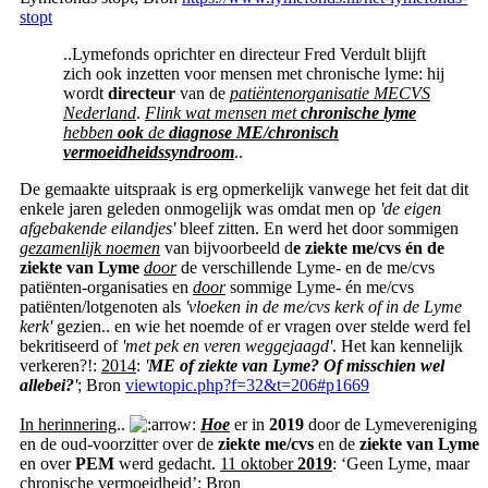
stopt
..Lymefonds oprichter en directeur Fred Verdult blijft
zich ook inzetten voor mensen met chronische lyme: hij
wordt
directeur
van de
patiëntenorganisatie MECVS
Nederland
.
Flink wat mensen met
chronische lyme
hebben
ook
de
diagnose ME/chronisch
vermoeidheidssyndroom
..
De gemaakte uitspraak is erg opmerkelijk vanwege het feit dat dit
enkele jaren geleden onmogelijk was omdat men op
'de eigen
afgebakende eilandjes'
bleef zitten. En werd het door sommigen
gezamenlijk noemen
van bijvoorbeeld d
e ziekte me/cvs én de
ziekte van Lyme
door
de verschillende Lyme- en de me/cvs
patiënten-organisaties en
door
sommige Lyme- én me/cvs
patiënten/lotgenoten als
'vloeken in de me/cvs kerk of in de Lyme
kerk'
gezien.. en wie het noemde of er vragen over stelde werd fel
bekritiseerd of
'met pek en veren weggejaagd'
. Het kan kennelijk
verkeren?!:
2014
:
'
ME of ziekte van Lyme? Of misschien wel
allebei?
'
; Bron
viewtopic.php?f=32&t=206#p1669
In herinnering
..
Hoe
er in
2019
door de Lymevereniging
en de oud-voorzitter over de
ziekte me/cvs
en de
ziekte van Lyme
en over
PEM
werd gedacht.
11 oktober
2019
: ‘Geen Lyme, maar
chronische vermoeidheid’; Bron