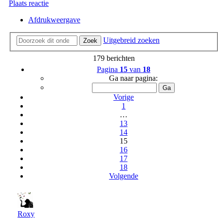
Plaats reactie
Afdrukweergave
Uitgebreid zoeken
Zoek
179 berichten
Pagina
15
van
18
Ga naar pagina:
Vorige
1
…
13
14
15
16
17
18
Volgende
Roxy