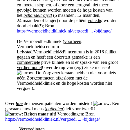
en moeten stoppen, of door een terugval niet meer
gevolgd kunnen worden moeten de hoge kosten van
het
behandeltraject
(6 maanden, 12 maanden,
24 maanden of langer) door de patiënt
volledig
worden
doorbetaald(!); Bron
https://vermoeidheidkliniek.nl/vergoedi ... -bijdrage/
De Vermoeidheidkliniek (
voorheen
:
Vermoeidheidscentrum
Lelystad/Vermoeidheid&Pijncentrum is in
2016
failliet
gegaan en heeft een doorstart gemaakt) is een
commerciële
privé-kliniek en is er sprake van een groot
verdienmodel
! over de rug van (erg) zieke mensen!
De Zorgverzekeraars hebben niet voor niets
géén Zorgcontracten afgesloten met de
Vermoeidheidkliniek en de hoge kosten worden niet
vergoed!..
Over
hoe
de mensen-patiënten worden misleid!
Een
gewaarschuwd mens (
patiënten
) telt voor twee
!!!
Reken maar uit
!
Vergoedingen
; Bron
https://vermoeidheidkliniek.nl/vergoedi ... -bijdrage/
..
Vergoedingen