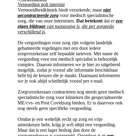
Vergoeding poli internist
Vermoeidheidkliniek biedt verzekerde, maar
niet
gecontracteerde zorg
voor medisch specialistische
zorg, die van onze internisten.
Dat betekent
dat er
een
eigen bijdrage
van toepassing is
,
die per zorgpolis
verschillend is
.
De vergoedingen voor zorg zijn volgens landelijk
gehanteerde regelingen met een door iedere
zorgverzekeraar zelf bepaalde tarieven. Met name de
vergoeding voor een medisch specialist is behoorlijk
complex. Daarom informeren we je hier zo uitgebreid
mogelijk, zodat je vooraf alle informatie beschikbaar
hebt bij de keuzes die je maakt. Daarnaast informeren
we je ook altijd schriftelijk vooraf per e-mail.
Zorgverzekeraars contracteren nog steeds geen medisch
specialistische zorg voor klinieken die gespecialiseerde
ME/cvs- en Post Covidzorg bieden. Er is daarvoor ook
nog steeds geen specifieke vergoeding.
Omdat je een wettelijk recht op zorg en vrije
artsenkeuze hebt, krijg je wél altijd een vergoeding.
Maar dat is een lager bedrag dan door de
zorgverzekeraar is vastgesteld.
Daardoor is er
een