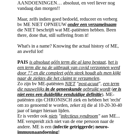
AANDOENINGEN… absoluut, en veel liever nog
vandaag dan morgen!!
Maar, zelfs indien goed bedoeld, reduceer en verberg
bv ME NIET OPNIEUW
onder een verzamelnaam
die NIET beschrijft wat ME-patiënten hebben. Been
there, done that, still suffering from it!
What's in a name? Knowing the actual history of ME,
an aweful lot!
PAIS
is absoluut géén term die al lang bestaat
,
het is
een term die na de uitbraak van covid verzonnen werd
door ?? en die compleet géén steek houdt als men kijkt
naar de ziektes die het claimt te verzamelen
.
Zo zijn bv ME-patiënten
NIET
"
post-acuut
"
,
een term
die nauwelijks
in de geneeskunde
gebruikt wordt
(
er is
niet eens een duidelijke eenduidige definitie
). ME-
patiënten zijn CHRONISCH ziek en hebben het 'recht'
om zo genoemd te worden, zeker zij die al 10-20-30-40
jaar of langer hieraan lijden.
Er is verder ook
niets
"
infectieus syndroom
"
aan ME...
ME verspreidt zich niet van de ene persoon naar de
andere. ME is een (
infectie getriggerde
)
neuro-
immuunaandoening
!