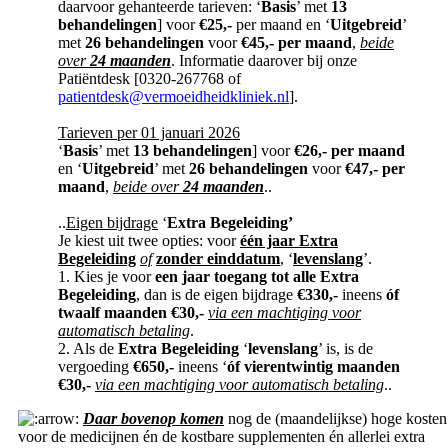
daarvoor gehanteerde tarieven: ‘
Basis
’ met
13
behandelingen
] voor
€25,-
per maand en ‘
Uitgebreid
’
met
26 behandelingen
voor
€45,- per maand
,
beide
over
24 maanden
. Informatie daarover bij onze
Patiëntdesk [0320-267768 of
patientdesk@vermoeidheidkliniek.nl
].
Tarieven per 01 januari 2026
‘
Basis
’ met
13 behandelingen
] voor
€26,- per maand
en ‘
Uitgebreid
’ met
26 behandelingen
voor
€47,- per
maand
,
beide over
24 maanden
..
..
Eigen bijdrage
‘
Extra Begeleiding’
Je kiest uit twee opties: voor
één jaar Extra
Begeleiding
of
zonder einddatum
,
‘
levenslang
’.
1. Kies je voor
een jaar toegang tot alle Extra
Begeleiding
, dan is de eigen bijdrage
€330,-
ineens
óf
twaalf maanden €30,-
via een machtiging voor
automatisch betaling
.
2. Als de
Extra Begeleiding
‘
levenslang
’ is, is de
vergoeding
€650,-
ineens ‘
óf vierentwintig maanden
€30,-
via een machtiging voor automatisch betaling
..
Daar bovenop komen
nog de (maandelijkse) hoge kosten
voor de medicijnen én de kostbare supplementen én allerlei extra