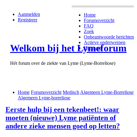
Aanmelden
Home
Registreer
Forumoverzicht
FAQ
Zoek
Onbeantwoorde berichten
Actieve onderwerpen
Welkom bij het Lymeforum
Het team
Hét forum over de ziekte van Lyme (Lyme-Borreliose)
Home
Forumoverzicht
Medisch
Algemeen Lyme-Borreliose
Algemeen Lyme-borreliose
Eerste hulp bij een tekenbeet!: waar
moeten (nieuwe) Lyme patiënten of
andere zieke mensen goed op letten?