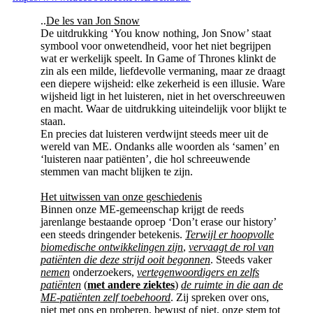
..
De les van Jon Snow
De uitdrukking ‘You know nothing, Jon Snow’ staat
symbool voor onwetendheid, voor het niet begrijpen
wat er werkelijk speelt. In Game of Thrones klinkt de
zin als een milde, liefdevolle vermaning, maar ze draagt
een diepere wijsheid: elke zekerheid is een illusie. Ware
wijsheid ligt in het luisteren, niet in het overschreeuwen
en macht. Waar de uitdrukking uiteindelijk voor blijkt te
staan.
En precies dat luisteren verdwijnt steeds meer uit de
wereld van ME. Ondanks alle woorden als ‘samen’ en
‘luisteren naar patiënten’, die hol schreeuwende
stemmen van macht blijken te zijn.
Het uitwissen van onze geschiedenis
Binnen onze ME-gemeenschap krijgt de reeds
jarenlange bestaande oproep ‘Don’t erase our history’
een steeds dringender betekenis.
Terwijl er hoopvolle
biomedische ontwikkelingen zijn
,
vervaagt de rol van
patiënten die deze strijd ooit begonnen
. Steeds vaker
nemen
onderzoekers,
vertegenwoordigers en zelfs
patiënten
(
met andere ziektes
)
de ruimte in die aan de
ME-patiënten zelf toebehoord
. Zij spreken over ons,
niet met ons en proberen, bewust of niet, onze stem tot