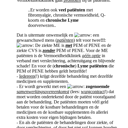
Vermoeidheidkliniek gaat
promoten
bij de patiënten.
..Er worden ook
veel patiënten
met
fibromyalgie, chronische vermoeidheid, Q-
koorts en
chronische Lyme
doorverwezen..
Dat is uitermate onwenselijk en
een
gewaarschuwd mens (
patiënten
) telt voor twee
!!!
:
De ziekte ME is
met
PEM of PENE en de
ziekte CVS is
zonder
PEM of PENE. Voor de ME
patiënten is de Vermoeidheidkliniek
géén optie
in
verband met verslechtering, achteruitgang en blijvende
schade! En voor de (
chronische
)
Lyme patiënten
die
PEM of PENE hebben geldt hetzelfde!
-
Iedereen
(!) krijgt dezelfde behandeling met dezelfde
medicijnen en supplementen.
- Er wordt gewerkt met een
zogenoemde
samenwerkingsovereenkomst
(lees:
wurgcontract
!) dat
moet worden ondertekend door de patiënt voorafgaand
aan de behandeling. De patiënten moeten véél geld
betalen voor de kostbare behandelingen en de
medicijnen en de kostbare supplementen én allerlei
extra kosten voor eigen bijdragen betalen.
- En als de patiënten de behandelingen door ziekte, of
door verslechtering, of door het niet vol kunnen houden