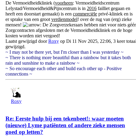
De Vermoeidheidkliniek (
voorheen
: Vermoeidheidscentrum
Lelystad/Vermoeidheid&Pijncentrum is in
2016
failliet gegaan en
heeft een doorstart gemaakt) is een
commerciële
privé-kliniek en is
er sprake van een groot
verdienmodel
! over de rug van (erg) zieke
mensen!
De Zorgverzekeraars hebben niet voor niets géé
Zorgcontracten afgesloten met de Vermoeidheidkliniek en de hoge
kosten worden niet vergoed!
Laatst gewijzigd door
Roxy
op Di 11 Nov 2025, 22:06, 3 keer totaa
gewijzigd.
~ I may not be there yet, but I'm closer than I was yesterday ~
~ There is nothing more beautiful than a rainbow but it takes both
rain and sunshine to make a rainbow ~
~ So encourage each other and build each other up - Positive
connections ~
Roxy
Re: Eerste hulp bij een tekenbeet!: waar moeten
(nieuwe) Lyme patiënten of andere zieke mensen
goed op letten?