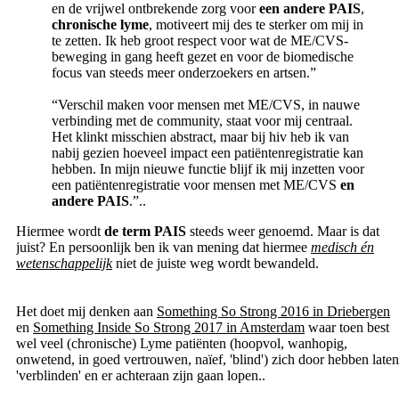
en de vrijwel ontbrekende zorg voor
een andere PAIS
,
chronische lyme
, motiveert mij des te sterker om mij in
te zetten. Ik heb groot respect voor wat de ME/CVS-
beweging in gang heeft gezet en voor de biomedische
focus van steeds meer onderzoekers en artsen.”
“Verschil maken voor mensen met ME/CVS, in nauwe
verbinding met de community, staat voor mij centraal.
Het klinkt misschien abstract, maar bij hiv heb ik van
nabij gezien hoeveel impact een patiëntenregistratie kan
hebben. In mijn nieuwe functie blijf ik mij inzetten voor
een patiëntenregistratie voor mensen met ME/CVS
en
andere PAIS
.”..
Hiermee wordt
de term PAIS
steeds weer genoemd. Maar is dat
juist? En persoonlijk ben ik van mening dat hiermee
medisch én
wetenschappelijk
niet de juiste weg wordt bewandeld.
Het doet mij denken aan
Something So Strong 2016 in Driebergen
en
Something Inside So Strong 2017 in Amsterdam
waar toen best
wel veel (chronische) Lyme patiënten (hoopvol, wanhopig,
onwetend, in goed vertrouwen, naïef, 'blind') zich door hebben laten
'verblinden' en er achteraan zijn gaan lopen..