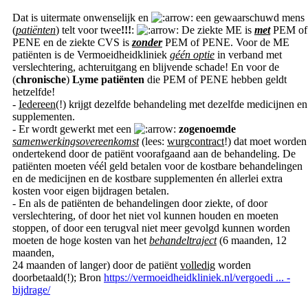
Dat is uitermate onwenselijk en
een gewaarschuwd mens
(
patiënten
) telt voor twee
!!!
:
De ziekte ME is
met
PEM of
PENE en de ziekte CVS is
zonder
PEM of PENE. Voor de ME
patiënten is de Vermoeidheidkliniek
géén optie
in verband met
verslechtering, achteruitgang en blijvende schade! En voor de
(
chronische
)
Lyme patiënten
die PEM of PENE hebben geldt
hetzelfde!
-
Iedereen
(!) krijgt dezelfde behandeling met dezelfde medicijnen en
supplementen.
- Er wordt gewerkt met een
zogenoemde
samenwerkingsovereenkomst
(lees:
wurgcontract
!) dat moet worden
ondertekend door de patiënt voorafgaand aan de behandeling. De
patiënten moeten véél geld betalen voor de kostbare behandelingen
en de medicijnen en de kostbare supplementen én allerlei extra
kosten voor eigen bijdragen betalen.
- En als de patiënten de behandelingen door ziekte, of door
verslechtering, of door het niet vol kunnen houden en moeten
stoppen, of door een terugval niet meer gevolgd kunnen worden
moeten de hoge kosten van het
behandeltraject
(6 maanden, 12
maanden,
24 maanden of langer) door de patiënt
volledig
worden
doorbetaald(!); Bron
https://vermoeidheidkliniek.nl/vergoedi ... -
bijdrage/