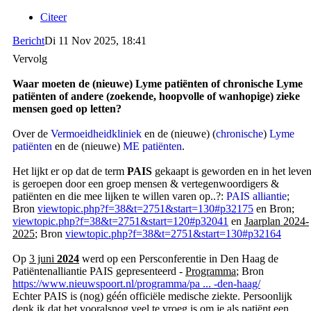
Citeer
Bericht
Di 11 Nov 2025, 18:41
Vervolg
Waar moeten de (nieuwe) Lyme patiënten of chronische Lyme
patiënten of andere (zoekende, hoopvolle of wanhopige) zieke
mensen goed op letten?
Over de
Vermoeidheidkliniek
en de (nieuwe) (
chronische
)
Lyme
patiënten
en de (nieuwe)
ME patiënten
.
Het lijkt er op dat de term
PAIS
gekaapt is geworden en in het leve
is geroepen door een groep mensen & vertegenwoordigers &
patiënten en die mee lijken te willen varen op..?:
PAIS alliantie
;
Bron
viewtopic.php?f=38&t=2751&start=130#p32175
en Bron;
viewtopic.php?f=38&t=2751&start=120#p32041
en
Jaarplan 2024-
2025
; Bron
viewtopic.php?f=38&t=2751&start=130#p32164
Op
3 juni
2024
werd op een Persconferentie in Den Haag de
Patiëntenalliantie PAIS gepresenteerd -
Programma
; Bron
https://www.nieuwspoort.nl/programma/pa ... -den-haag/
Echter PAIS is (nog) géén officiële medische ziekte. Persoonlijk
denk ik dat het vooralsnog veel te vroeg is om je als
patiënt
een