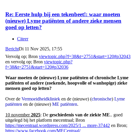
Re: Eerste hulp bij een tekenbeet!: waar moeten
(nieuwe) Lyme patiënten of andere zieke mensen
goed op letten?
Citeer
Bericht
Di 11 Nov 2025, 17:55
Vervolg op; Bron
viewtopic.php?f=38&t=2751&start=120#p32043
en vervolg op; Bron
viewtopic.php?
f=38&t=2751&start=120#p32036
Waar moeten de (nieuwe) Lyme patiënten of chronische Lyme
patiënten of andere (zoekende, hoopvolle of wanhopige) zieke
mensen goed op letten?
Over de
Vermoeidheidkliniek
en de (nieuwe) (
chronische
)
Lyme
patiënten
en de (nieuwe)
ME patiënten
.
10 november
2025
: De
geschiedenis van de ziekte ME
.. goed
uitgelegd bij het platform mecentraal; Bron
https://mecentraal.wordpress.com/2025/1 ... more-37442
en Bron;
https://www.facebook.com/MECentraal/