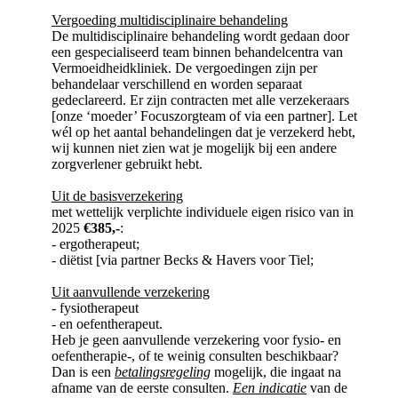
Vergoeding multidisciplinaire behandeling
De multidisciplinaire behandeling wordt gedaan door
een gespecialiseerd team binnen behandelcentra van
Vermoeidheidkliniek. De vergoedingen zijn per
behandelaar verschillend en worden separaat
gedeclareerd. Er zijn contracten met alle verzekeraars
[onze ‘moeder’ Focuszorgteam of via een partner]. Let
wél op het aantal behandelingen dat je verzekerd hebt,
wij kunnen niet zien wat je mogelijk bij een andere
zorgverlener gebruikt hebt.
Uit de basisverzekering
met wettelijk verplichte individuele eigen risico van in
2025
€385,-
:
- ergotherapeut;
- diëtist [via partner Becks & Havers voor Tiel;
Uit aanvullende verzekering
- fysiotherapeut
- en oefentherapeut.
Heb je geen aanvullende verzekering voor fysio- en
oefentherapie-, of te weinig consulten beschikbaar?
Dan is een
betalingsregeling
mogelijk, die ingaat na
afname van de eerste consulten.
Een indicatie
van de