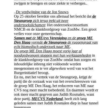
zwijgen te brengen en onze ziekte te verbergen..
..
De verdwijning van de Jon Snows
Op 25 oktober bereikte ons allemaal het bericht dat
de
Steungroep
zich terug trekt uit twee
onderzoekslichamen
: Het onderzoeksconsortium
NMCB en de klankbordgroep van ZonMw. Een groot
verlies voor onze gemeenschap.
Samen met
de
ME/cvs Vereniging
en de
groep ME
Den Haag
vormde
de Steungroep
de ruggengraat van
echt biomedisch onderzoek naar ME
.
De groep ME Den Haag moest vorig jaar al
noodgedwongen stoppen met hun werkzaamheden
in
de klankbordgroep van ZonMw omdat hun zorgen en
inhoudelijke inbreng niet voldoende werden
meegenomen en te ver afgeweken werd van wat het
Burgerinitiatief beoogt.
En nu, met het vertrek van de Steungroep, krijgt de
partij die de oorzaak was van het overschreeuwen van
de groep ME Den Haag, het reduceren van ME naar
CVS nog meer macht toebedeeld. En daarmee wordt er
ook meer macht gegeven aan Judith Rosmalen, want
deze partij,
MECVS Nederland
, heeft zich lang
geleden samen met Judith Rosmalen diep in haar tunnel
ingegraven..