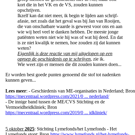
kort die in het VK en de VS, zouden kunnen
opschrijven.
Ikzelf kan dat niet meer, ik begin te lijden aan schrijf-
afasie, net zoals dat het geval was bij Jan van Rooijen,
die van onschatbare waarde is geweest voor ons en aan
wie wij heel veel te danken hebben. De meeste jonge
patiënten weten niet wie hij was of wat hij deed. En dat
is ze niet kwalijk te nemen, hoe zouden zij dat kunnen
weten?
Eigenlijk is deze reactie van mij uitgelopen op een
oproep de geschiedenis op te schrijven
, zie ik.
Wie weet zijn er mensen die dit zouden kunnen doen...
Er worden best goede punten genoemd die stof tot nadenken
kunnen geven...
Lees meer
: - Geschiedenis van ME-organisaties in Nederland; Bron
https://mecentraal.wordpress.com/2021/0 ... nederland/
- De innige band tussen de ME/CVS Stichting en de
Vermoeidheidkliniek; Bron
https://mecentraal.wordpress.com/2019/0 ... idkliniek/
5 oktober
2025
: Stichting Lymefonds/het Lymefonds - Het
Lymefonds stopt; Bron
https://www.lymefonds.nl/het-lymefonds-