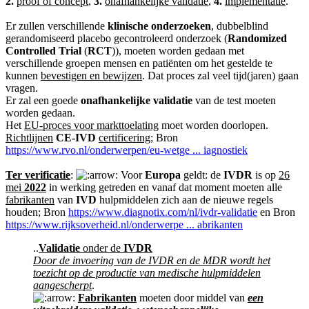
2.
proof of concept
,
3.
onafhankelijke validatie
,
4.
implementatie
.
Er zullen verschillende
klinische onderzoeken
, dubbelblind
gerandomiseerd placebo gecontroleerd onderzoek (
Randomized
Controlled Trial
(
RCT
)), moeten worden gedaan met
verschillende groepen mensen en patiënten om het gestelde te
kunnen
bevestigen en bewijzen
. Dat proces zal veel tijd(jaren) gaan
vragen.
Er zal een goede
onafhankelijke validatie
van de test moeten
worden gedaan.
Het
EU-proces voor markttoelating
moet worden doorlopen.
Richtlijnen
CE-IVD
certificering
; Bron
https://www.rvo.nl/onderwerpen/eu-wetge ... iagnostiek
Ter verificatie
:
Voor
Europa
geldt: de
IVDR
is op
26
mei
2022
in werking getreden en vanaf dat moment moeten alle
fabrikanten
van
IVD
hulpmiddelen zich aan de nieuwe regels
houden; Bron
https://www.diagnotix.com/nl/ivdr-validatie
en Bron
https://www.rijksoverheid.nl/onderwerpe ... abrikanten
..
Validatie
onder de
IVDR
Door de invoering van de IVDR en de MDR wordt het
toezicht op de productie van medische hulpmiddelen
aangescherpt
.
Fabrikanten
moeten door middel van
een