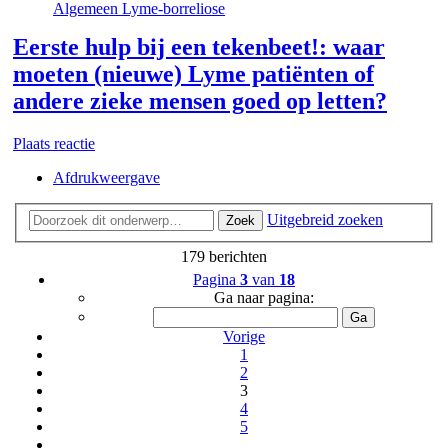
Algemeen Lyme-borreliose
Eerste hulp bij een tekenbeet!: waar
moeten (nieuwe) Lyme patiënten of
andere zieke mensen goed op letten?
Plaats reactie
Afdrukweergave
Uitgebreid zoeken
Zoek
179 berichten
Pagina
3
van
18
Ga naar pagina:
Vorige
1
2
3
4
5
…