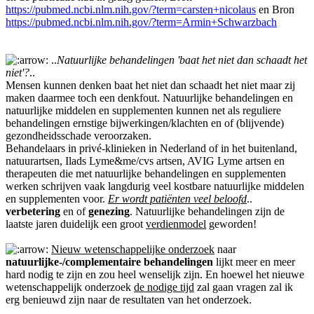
https://pubmed.ncbi.nlm.nih.gov/?term=carsten+nicolaus
en Bron
https://pubmed.ncbi.nlm.nih.gov/?term=Armin+Schwarzbach
..
Natuurlijke behandelingen 'baat het niet dan schaadt het
niet'?
..
Mensen kunnen denken baat het niet dan schaadt het niet maar zij
maken daarmee toch een denkfout. Natuurlijke behandelingen en
natuurlijke middelen en supplementen kunnen net als reguliere
behandelingen ernstige bijwerkingen/klachten en of (blijvende)
gezondheidsschade veroorzaken.
Behandelaars in privé-klinieken in Nederland of in het buitenland,
natuurartsen, Ilads Lyme&me/cvs artsen, AVIG Lyme artsen en
therapeuten die met natuurlijke behandelingen en supplementen
werken schrijven vaak langdurig veel kostbare natuurlijke middelen
en supplementen voor.
Er wordt patiënten veel beloofd
..
verbetering
en of
genezing
. Natuurlijke behandelingen zijn de
laatste jaren duidelijk een groot
verdienmodel
geworden!
Nieuw wetenschappelijke onderzoek
naar
natuurlijke-/complementaire behandelingen
lijkt meer en meer
hard nodig te zijn en zou heel wenselijk zijn. En hoewel het nieuwe
wetenschappelijk onderzoek
de nodige tijd
zal gaan vragen zal ik
erg benieuwd zijn naar de resultaten van het onderzoek.