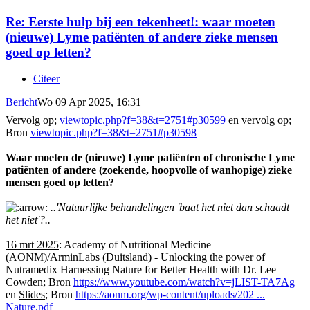
Re: Eerste hulp bij een tekenbeet!: waar moeten
(nieuwe) Lyme patiënten of andere zieke mensen
goed op letten?
Citeer
Bericht
Wo 09 Apr 2025, 16:31
Vervolg op;
viewtopic.php?f=38&t=2751#p30599
en vervolg op;
Bron
viewtopic.php?f=38&t=2751#p30598
Waar moeten de (nieuwe) Lyme patiënten of chronische Lyme
patiënten of andere (zoekende, hoopvolle of wanhopige) zieke
mensen goed op letten?
..'Natuurlijke behandelingen 'baat het niet dan schaadt
het niet'?..
16 mrt 2025
: Academy of Nutritional Medicine
(AONM)/ArminLabs (Duitsland) - Unlocking the power of
Nutramedix Harnessing Nature for Better Health with Dr. Lee
Cowden; Bron
https://www.youtube.com/watch?v=jLIST-TA7Ag
en
Slides
; Bron
https://aonm.org/wp-content/uploads/202 ...
Nature.pdf