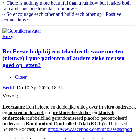
~ There is nothing more beautiful than a rainbow but it takes both
rain and sunshine to make a rainbow ~
~ So encourage each other and build each other up - Positive
connections ~
Roxy
Re: Eerste hulp bij een tekenbeet!: waar moeten
(nieuwe) Lyme patiënten of andere zieke mensen
goed op letten?
Citeer
Bericht
Do 10 Apr 2025, 18:55
Vervolg
Leerzaam
: Een heldere en duidelijke uitleg over
in vitro
onderzoek
en
in vivo
onderzoek
en
preklinische
studies
en
klinisch
onderzoek
(dubbelblind gerandomiseerd placebo gecontroleerd
onderzoek (
Randomized Controlled Trial
(
RCT
)) - Unbiased
Science Podcast; Bron
https://www.facebook.com/unbiasedscipod