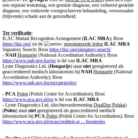
een onjuiste testuitslag, een gemiste diagnose, een verkeerd gestelde
diagnose, een verkeerde voorgeschreven behandeling, veroorzaakte
(blijvende) schade aan de gezondheid.
Ter verificatie
:
ILAC Mutual Recognition Arrangement (
ILAC MRA
); Bron
https://ilac.org/
en de
geregistreerde leden
ILAC MRA
Signatory Search; Bron
https://ilac.org/signatory-search/
-
NAH
Hongarije
(National Accreditation Authority); Bron
https://www.nah.gov.hu/en/
is lid van
ILAC MRA
Lyme Diagnostics Ltd. (
Hongarije
) staat
niet
geregistreerd als
geaccrediteerd medisch laboratorium bij
NAH
Hongarije
(National
Accreditation Authority); Bron
https://www.nah.gov.hu/en/categories/
-
PCA
Polen
(Polish Centre for Accreditation); Bron
https://www.pca.gov.pl/en
is lid van
ILAC MRA
- Lyme Diagnostics Ltd. (dochteronderneming
DualDur Polska
)
(
Polen
) staat
niet
geregistreerd als geaccrediteerd medisch
laboratorium bij
PCA
Polen
(Polish Centre for Accreditation); Bron
https://www.pca.gov.pl/en/accredited-or ... boratories