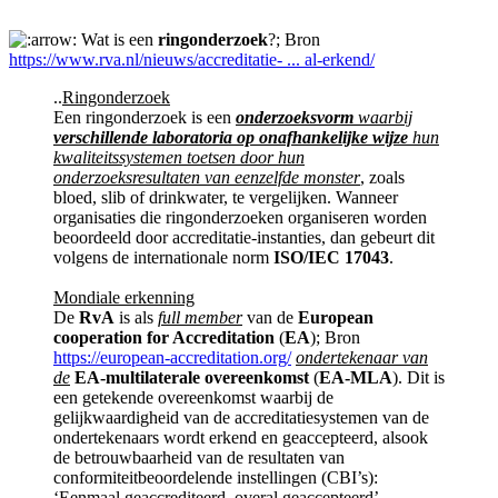
Wat is een
ringonderzoek
?; Bron
https://www.rva.nl/nieuws/accreditatie- ... al-erkend/
..
Ringonderzoek
Een ringonderzoek is een
onderzoeksvorm
waarbij
verschillende laboratoria op onafhankelijke wijze
hun
kwaliteitssystemen toetsen door hun
onderzoeksresultaten van eenzelfde monster
, zoals
bloed, slib of drinkwater, te vergelijken. Wanneer
organisaties die ringonderzoeken organiseren worden
beoordeeld door accreditatie-instanties, dan gebeurt dit
volgens de internationale norm
ISO/IEC 17043
.
Mondiale erkenning
De
RvA
is als
full member
van de
European
cooperation for Accreditation
(
EA
); Bron
https://european-accreditation.org/
ondertekenaar van
de
EA-multilaterale overeenkomst
(
EA-MLA
). Dit is
een getekende overeenkomst waarbij de
gelijkwaardigheid van de accreditatiesystemen van de
ondertekenaars wordt erkend en geaccepteerd, alsook
de betrouwbaarheid van de resultaten van
conformiteitbeoordelende instellingen (CBI’s):
‘Eenmaal geaccrediteerd, overal geaccepteerd’.