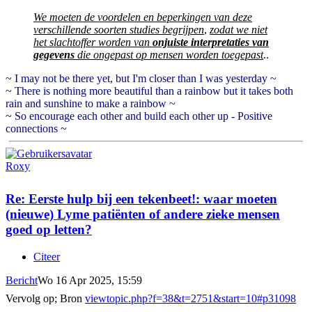
We moeten de voordelen en beperkingen van deze
verschillende soorten studies begrijpen
,
zodat we niet
het slachtoffer worden van
onjuiste interpretaties van
gegevens
die ongepast op mensen worden toegepast
..
~ I may not be there yet, but I'm closer than I was yesterday ~
~ There is nothing more beautiful than a rainbow but it takes both
rain and sunshine to make a rainbow ~
~ So encourage each other and build each other up - Positive
connections ~
Roxy
Re: Eerste hulp bij een tekenbeet!: waar moeten
(nieuwe) Lyme patiënten of andere zieke mensen
goed op letten?
Citeer
Bericht
Wo 16 Apr 2025, 15:59
Vervolg op; Bron
viewtopic.php?f=38&t=2751&start=10#p31098