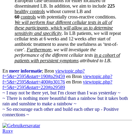
European case definitions for either localized or
disseminated LB. In addition, we aim to include
225
healthy controls
without current LB and
60
controls
with potentially cross-reactive conditions.
We will perform four different cellular tests in all of
these participants, which will allow us to determine
sensitivity and specificity
. In LB patients, we will repeat
cellular tests at 6 weeks and 12 weeks after start of
antibiotic treatment to assess the usefulness as ‘test-of-
cure’.
Furthermore
,
we will investigate the
performance of the different cellular tests
in a cohort of
patients with persistent symptoms
attributed to LB
.
En
meer informatie
; Bron
viewtopic.php?
f=5&t=2595&start=190#p29459
en Bron
viewtopic.php?
f=5&t=2595&start=400#p30176
en Bron
viewtopic.php?
f=5&t=2595&start=220#p29589
~ I may not be there yet, but I'm closer than I was yesterday ~
~ There is nothing more beautiful than a rainbow but it takes both
rain and sunshine to make a rainbow ~
~ So encourage each other and build each other up - Positive
connections ~
Roxy