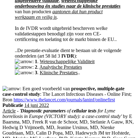
uitgebreidere validatie
,
wetenschappelijke
onderbouwing én studies naar de klinische prestaties
van hun producten
aantonen dat hun product
werkzaam en veilig is
.
In de IVDR wordt uitgebreid beschreven welke
validatiestappen benodigd zijn voor een CE-
certificering en toelating tot de markt binnen de EU..
..De prestatie-evaluatie dient te bestaan uit de volgende
onderdelen (art 58 lid 3
IVDR
):
1
.
Wetenschappelijke Validiteit
2
.
Analytische Prestaties
3
.
Klinische Prestaties
..
Een goed voorbeeld van
prospective, multiple-gate
case-control study
: The Lancet Infectious Diseases - Online First;
Bron
https://www.thelancet.com/journals/laninf/onlinefirst
Publicatie
14 juni 2022
Article
-
'
Diagnostic parameters
of
cellular tests
for Lyme
borreliosis in Europe (VICTORY study): a case-control study'
by E
Baarsma, MD, Freek R van de Schoor, MD, Stefanie A Gauw, RN,
Hedwig D Vrijmoeth, MD, Jeanine Ursinus, MD, Nienke
Goudriaan, MD, Calin D Popa, MD, Hadewych JM ter Hofstede,