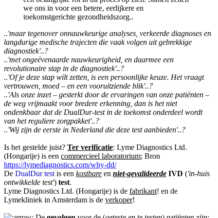
we ons in voor een betere, eerlijkere en
toekomstgerichte gezondheidszorg..
..'maar tegenover onnauwkeurige analyses, verkeerde diagnoses en
langdurige medische trajecten die vaak volgen uit gebrekkige
diagnostiek'..?
..'met ongeëvenaarde nauwkeurigheid, en daarmee een
revolutionaire stap in de diagnostiek'..?
..'Of je deze stap wilt zetten, is een persoonlijke keuze. Het vraagt
vertrouwen, moed – en een vooruitziende blik'..?
..'Als onze inzet – gesterkt door de ervaringen van onze patiënten –
de weg vrijmaakt voor bredere erkenning, dan is het niet
ondenkbaar dat de DualDur-test in de toekomst onderdeel wordt
van het reguliere zorgpakket'..?
..'Wij zijn de eerste in Nederland die deze test aanbieden'..?
Is het gestelde juist?
Ter verificatie
: Lyme Diagnostics Ltd.
(Hongarije) is een
commercieel laboratorium
; Bron
https://lymediagnostics.com/why-dd/
De
DualDur test
is een
kostbare
en
niet-gevalideerde
IVD
(
'in-huis
ontwikkelde test'
)
test
.
Lyme Diagnostics Ltd. (Hongarije) is de
fabrikant
! en de
Lymekliniek in Amsterdam is de
verkoper
!
De
gevolgen
voor de (
geteste en te testen
) patiënten zijn: