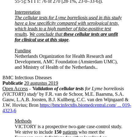
55·5]; STTT: 76 of 270 [28·1%, 23·0–33·6]).
Interpretation
The cellular tests for Lyme borreliosis used in this study
have a low specificity compared with serological tests,
which leads to a high number of false-positive test
results
.
We conclude that
these cellular tests are unfit
for clinical use at this stage
.
Funding
Netherlands Organization for Health Research and
Development, AMC Foundation (Amsterdam UMC),
and Ministry of Health of the Netherlands..
BMC Infectious Diseases
Publicatie
20 augustus 2019
Open Access
-
'
Validation of cellular tests
for Lyme borreliosis
(VICTORY) study'
by F.R. van de Schoor, M.E. Baarsma, S.A.
Gauw, L.A.B. Joosten, B.J. Kullberg, C.C. van den Wijngaard &
J.W. Hovius; Bron
https://bmcinfectdis.biomedcentral.com/ ... 019-
4323-6
Methods
VICTORY is a prospective two-gate case-control study.
We strive to include
150
patients
who meet the