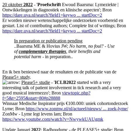
20 oktober
2022
- '
Proefschrift
Ewoud Baarsma: Lymeziekte |
Ontwikkelingen in diagnostiek en klinische aspecten'; Bron
https://dare.uva.nl/search?field1=keywo ... startDoc=2
Er worden nieuwe wetenschappelijke onderzoeken voorbereid en
gestart. List of contributing authors; Complete list of writings; Bron
https://dare.uva.nl/search?field1=keywo ... startDoc=2
In preparation or publication pending
..Baarsma ME & Hovius JW;
No harm, no foul? - Use
of
complementary therapies
, their benefits and
potential harm
- in preparation..
En ik ben benieuwd naar de resultaten en de publicatie van de
Please5+ study
.
Please5+ studie
- '
ICLB2022
started with a very
interesting talk of patient involvement in tick research and a very
good musical intermezzo'; Bron
viewtopic.php?
f=5&t=2595&start=80#p28888
Winnaar Medische Inspirator prijs €100.000: uniek cohortonderzoek
Lyme; Bron
https://www.zonmw.nl/nl/actueel/nieuws/ ... zoek-lyme/
ZonMw - Lyme legt levens lam; Bron
https://www.youtube.com/watch?v=NwywkUAUgmk
Update Januari
2022
: Radboudumc - de PLEASE5+ studie; Bron