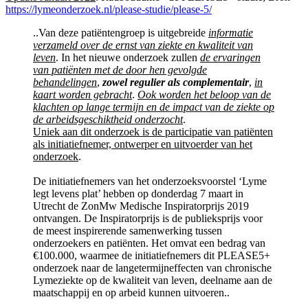
https://lymeonderzoek.nl/please-studie/please-5/
..Van deze patiëntengroep is uitgebreide
informatie
verzameld over de ernst van ziekte en kwaliteit van
leven
. In het nieuwe onderzoek zullen
de ervaringen
van patiënten met de door hen gevolgde
behandelingen
,
zowel regulier als complementair
,
in
kaart worden gebracht
.
Ook worden het beloop van de
klachten op lange termijn en de impact van de ziekte op
de arbeidsgeschiktheid onderzocht
.
Uniek aan dit onderzoek is de participatie van patiënten
als initiatiefnemer, ontwerper en uitvoerder van het
onderzoek
.
De initiatiefnemers van het onderzoeksvoorstel ‘Lyme
legt levens plat’ hebben op donderdag 7 maart in
Utrecht de ZonMw Medische Inspiratorprijs 2019
ontvangen. De Inspiratorprijs is de publieksprijs voor
de meest inspirerende samenwerking tussen
onderzoekers en patiënten. Het omvat een bedrag van
€100.000, waarmee de initiatiefnemers dit PLEASE5+
onderzoek naar de langetermijneffecten van chronische
Lymeziekte op de kwaliteit van leven, deelname aan de
maatschappij en op arbeid kunnen uitvoeren..