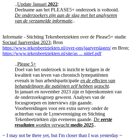
..
Update Januari
2022
:
Deelname aan het PLEASE5+ onderzoek is voltooid.
De onderzoekers zijn aan de slag met het analyseren
van de verzamelde informatie
..
Informatie - Stichting Tekenbeetziekten over de Please5+ studie
Sociaal Jaarverslag 2023
; Bron
https://www.tekenbeetziekten.nl/over-ons/jaarverslagen/
en Bron;
https://www.tekenbeetziekten.nl/site/as ... nitief.pdf
..
Please 5+
Doel van het onderzoek is inzicht te krijgen in de
kwaliteit van leven van chronisch lymepatiënten
evenals in hun arbeidsparticipatie
en de effecten van
behandelingen die patiënten zelf hebben gezocht
.
In januari en november 2023 zijn er bijeenkomsten van
de onderzoeksgroep geweest. Analyses van de
focusgroepen en interviews zijn gaande.
Voorbereidingen voor een extra survey onder de
achterban van de Lymevereniging en Stichting
Tekenbeetziekten zijn eveneens gaande.
De
eerste
resultaten
worden verwacht
medio 2025
..
~ I may not be there yet, but I'm closer than I was yesterday ~