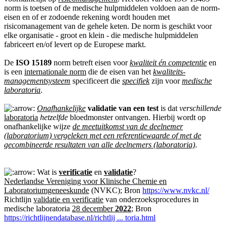
norm is toetsen of de medische hulpmiddelen voldoen aan de norm-
eisen en of er zodoende rekening wordt houden met
risicomanagement van de gehele keten. De norm is geschikt voor
elke organisatie - groot en klein - die medische hulpmiddelen
fabriceert en/of levert op de Europese markt.
De
ISO 15189
norm betreft eisen voor
kwaliteit én competentie
en
is een
internationale norm
die de eisen van het
kwaliteits-
managementsysteem
specificeert die
specifiek
zijn voor
medische
laboratoria
.
Onafhankelijke
validatie van een test
is dat
verschillende
laboratoria
hetzelfde
bloedmonster ontvangen. Hierbij wordt op
onafhankelijke wijze
de meetuitkomst van de deelnemer
(laboratorium) vergeleken met een referentiewaarde of met de
gecombineerde resultaten van alle deelnemers (laboratoria)
.
Wat is
verificatie
en
validatie
?
Nederlandse Vereniging voor Klinische Chemie en
Laboratoriumgeneeskunde
(NVKC); Bron
https://www.nvkc.nl/
Richtlijn
validatie en verificatie
van onderzoeksprocedures in
medische laboratoria
28 december
2022
; Bron
https://richtlijnendatabase.nl/richtlij ... toria.html