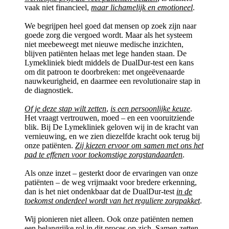
vaak niet financieel,
maar lichamelijk en emotioneel
.
We begrijpen heel goed dat mensen op zoek zijn naar
goede zorg die vergoed wordt. Maar als het systeem
niet meebeweegt met nieuwe medische inzichten,
blijven patiënten helaas met lege handen staan. De
Lymekliniek biedt middels de DualDur-test een kans
om dit patroon te doorbreken: met ongeëvenaarde
nauwkeurigheid, en daarmee een revolutionaire stap in
de diagnostiek.
Of je deze stap wilt zetten
,
is een persoonlijke keuze
.
Het vraagt vertrouwen, moed – en een vooruitziende
blik. Bij De Lymekliniek geloven wij in de kracht van
vernieuwing, en we zien diezelfde kracht ook terug bij
onze patiënten.
Zij kiezen ervoor om samen met ons het
pad te effenen voor toekomstige zorgstandaarden
.
Als onze inzet – gesterkt door de ervaringen van onze
patiënten – de weg vrijmaakt voor bredere erkenning,
dan is het niet ondenkbaar dat de DualDur-test
in de
toekomst onderdeel wordt van het reguliere zorgpakket
.
Wij pionieren niet alleen. Ook onze patiënten nemen
een belangrijke rol in dit proces op zich. Samen zetten