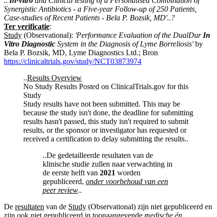
..'
In-vitro
and Clinical testing of a Personalised Combination of
Synergistic Antibiotics - a Five-year Follow-up of 250 Patients,
Case-studies of Recent Patients - Bela P. Bozsik, MD'..?
Ter verificatie
:
Study
(Observational):
'Performance Evaluation of the DualDur
In
Vitro Diagnostic
System in the Diagnosis of Lyme Borreliosis'
by
Bela P. Bozsik, MD, Lyme Diagnostics Ltd.; Bron
https://clinicaltrials.gov/study/NCT03873974
..
Results Overview
No Study Results Posted on ClinicalTrials.gov for this
Study
Study results have not been submitted. This may be
because the study isn't done, the deadline for submitting
results hasn't passed, this study isn't required to submit
results, or the sponsor or investigator has requested or
received a certification to delay submitting the results..
..De gedetailleerde resultaten van de
klinische studie zullen naar verwachting in
de eerste helft van
2021
worden
gepubliceerd,
onder voorbehoud van een
peer review
..
De
resultaten
van de
Study
(Observational) zijn niet gepubliceerd en
zijn ook niet gepubliceerd in toonaangevende
medische én