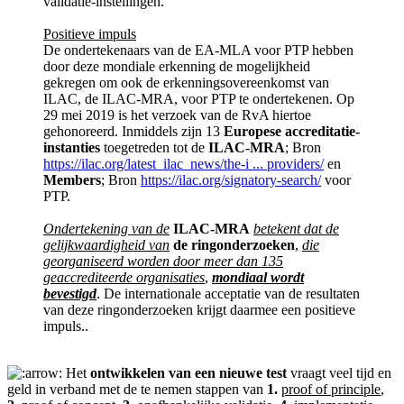
validatie-instellingen.
Positieve impuls
De ondertekenaars van de EA-MLA voor PTP hebben
door deze mondiale erkenning de mogelijkheid
gekregen om ook de erkenningsovereenkomst van
ILAC, de ILAC-MRA, voor PTP te ondertekenen. Op
29 mei 2019 is het verzoek van de RvA hiertoe
gehonoreerd. Inmiddels zijn 13
Europese accreditatie-
instanties
toegetreden tot de
ILAC-MRA
; Bron
https://ilac.org/latest_ilac_news/the-i ... providers/
en
Members
; Bron
https://ilac.org/signatory-search/
voor
PTP.
Ondertekening van de
ILAC-MRA
betekent dat de
gelijkwaardigheid van
de ringonderzoeken
,
die
georganiseerd worden door meer dan 135
geaccrediteerde organisaties
,
mondiaal wordt
bevestigd
. De internationale acceptatie van de resultaten
van deze ringonderzoeken krijgt daarmee een positieve
impuls..
Het
ontwikkelen van een nieuwe test
vraagt veel tijd en
geld in verband met de te nemen stappen van
1.
proof of principle
,