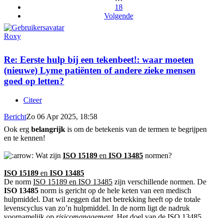
18
Volgende
Roxy
Re: Eerste hulp bij een tekenbeet!: waar moeten
(nieuwe) Lyme patiënten of andere zieke mensen
goed op letten?
Citeer
Bericht
Zo 06 Apr 2025, 18:58
Ook erg
belangrijk
is om de betekenis van de termen te begrijpen
en te kennen!
Wat zijn
ISO 15189
en
ISO 13485
normen?
ISO 15189
en
ISO 13485
De norm
ISO 15189 en ISO 13485
zijn verschillende normen. De
ISO 13485
norm is gericht op de hele keten van een medisch
hulpmiddel. Dat wil zeggen dat het betrekking heeft op de totale
levenscyclus van zo’n hulpmiddel. In de norm ligt de nadruk
voornamelijk op
risicomanagement
. Het doel van de ISO 13485