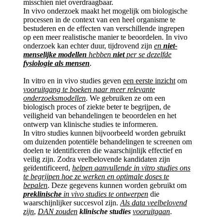
misschien niet overdraagbaar.
In vivo onderzoek maakt het mogelijk om biologische
processen in de context van een heel organisme te
bestuderen en de effecten van verschillende ingrepen
op een meer realistische manier te beoordelen. In vivo
onderzoek kan echter duur, tijdrovend zijn
en
niet-
menselijke modellen
hebben
niet
per se dezelfde
fysiologie als mensen
.
In vitro en in vivo studies geven
een eerste inzicht
om
vooruitgang te boeken naar meer relevante
onderzoeksmodellen
. We gebruiken ze om een
biologisch proces of ziekte beter te begrijpen, de
veiligheid van behandelingen te beoordelen en het
ontwerp van klinische studies te informeren.
In vitro studies kunnen bijvoorbeeld worden gebruikt
om duizenden potentiële behandelingen te screenen om
doelen te identificeren die waarschijnlijk effectief en
veilig zijn. Zodra veelbelovende kandidaten zijn
geïdentificeerd,
helpen aanvullende in vitro studies ons
te begrijpen hoe ze werken en optimale doses te
bepalen
. Deze gegevens kunnen worden gebruikt om
preklinische
in vivo studies te ontwerpen
die
waarschijnlijker succesvol zijn.
Als data veelbelovend
zijn
,
DAN zouden
klinische studies
vooruitgaan
.