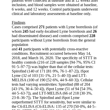
patients were collected at baseline and at 12 weeks after
inclusion, and blood samples were obtained at baseline,
6 weeks, and 12 weeks. Control participants underwent
clinical and laboratory assessments at baseline only.
Findings
Cases comprised
271
patients with Lyme borreliosis (of
whom
245
had early-localised Lyme borreliosis and
26
had disseminated disease) and controls comprised
228
participants without Lyme borreliosis from the general
population
and
41
participants with potentially cross-reactive
conditions. Recruitment occurred between May 14,
2018, and March 16, 2020. The specificity of STTT in
healthy controls (216 of 228 samples [94·7%, 95% CI
91·5–97·7]) was higher than that of the cellular tests:
Spirofind (140 of 171 [81·9%, 76·1–87·2]), iSpot
Lyme (32 of 103 [31·1%, 21·5–40·3]) and LTT-
MELISA (100 of 190 [52·6%, 44·9–60·3]). Cellular
tests had varying sensitivities: Spirofind (88 of 204
[43·1%, 36·4–50·4]), iSpot Lyme (51 of 94 [54·3%,
44·5–63·7]), and LTT-MELISA (66 of 218 [30·3%,
23·8–36·7]). The Spirofind and iSpot Lyme
outperformed STTT for sensitivity, but were similar to
the C6-ELISA (C6-ELISA: 135 of 270 [50·0%, 44·5–