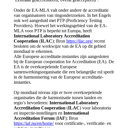
Onder de EA-MLA valt onder andere de accreditatie
van organisatoren van ringonderzoeken. In het Engels
ook wel aangeduid met PTP (Proficiency Testing
Providers). Hoewel het werkingsgebied van de EA-
MLA voor PTP is beperkt tot Europa, heeft
International Laboratory Accreditation
Cooperation
(
ILAC
); Bron
https://ilac.org/
recent
besloten om de werkwijze van de EA op dit gebied
mondiaal te erkennen.
Alle Europese accreditatie-instanties zijn aangesloten
bij de European cooperation for Accreditation (EA). De
EA is de overkoepelende Europese
samenwerkingsorganisatie die een belangrijke rol speelt
in de harmonisering van de Europese accreditatie-
instanties.
Op mondiaal niveau zijn er twee overkoepelende
organisaties die de harmonisatie tussen landen en
regio’s bevorderen:
International Laboratory
Accreditation Cooperation
(
ILAC
) voor laboratoria
en inspectie-instellingen en
International
Accreditation Forum
(
IAF
); Bron
https://iaf.nu/en/home/
voor certificatie-, verificatie- en