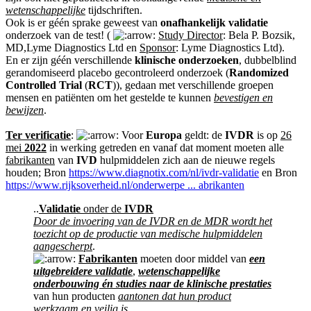
wetenschappelijke
tijdschriften.
Ook is er géén sprake geweest van
onafhankelijk validatie
onderzoek van de test! (
Study Director
: Bela P. Bozsik,
MD,Lyme Diagnostics Ltd en
Sponsor
: Lyme Diagnostics Ltd).
En er zijn géén verschillende
klinische onderzoeken
, dubbelblind
gerandomiseerd placebo gecontroleerd onderzoek (
Randomized
Controlled Trial
(
RCT
)), gedaan met verschillende groepen
mensen en patiënten om het gestelde te kunnen
bevestigen en
bewijzen
.
Ter verificatie
:
Voor
Europa
geldt: de
IVDR
is op
26
mei
2022
in werking getreden en vanaf dat moment moeten alle
fabrikanten
van
IVD
hulpmiddelen zich aan de nieuwe regels
houden; Bron
https://www.diagnotix.com/nl/ivdr-validatie
en Bron
https://www.rijksoverheid.nl/onderwerpe ... abrikanten
..
Validatie
onder de
IVDR
Door de invoering van de IVDR en de MDR wordt het
toezicht op de productie van medische hulpmiddelen
aangescherpt
.
Fabrikanten
moeten door middel van
een
uitgebreidere validatie
,
wetenschappelijke
onderbouwing én studies naar de klinische prestaties
van hun producten
aantonen dat hun product
werkzaam en veilig is
.