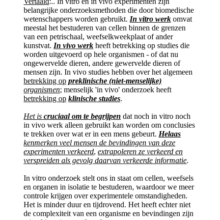
Vertaald
:.. In vitro en in vivo experimenten zijn
belangrijke onderzoeksmethoden die door biomedische
wetenschappers worden gebruikt.
In vitro werk
omvat
meestal het bestuderen van cellen binnen de grenzen
van een petrischaal, weefselkweekplaat of ander
kunstvat.
In vivo werk
heeft betrekking op studies die
worden uitgevoerd op hele organismen - of dat nu
ongewervelde dieren, andere gewervelde dieren of
mensen zijn. In vivo studies hebben over het algemeen
betrekking op
preklinische (niet-menselijke)
organismen
; menselijk 'in vivo' onderzoek heeft
betrekking op
klinische studies
.
Het is
cruciaal om te begrijpen
dat noch in vitro noch
in vivo werk alleen gebruikt kan worden om conclusies
te trekken over wat er in een mens gebeurt.
Helaas
kenmerken veel mensen de bevindingen van deze
experimenten verkeerd
,
extrapoleren ze verkeerd en
verspreiden als gevolg daarvan verkeerde informatie
.
In vitro onderzoek stelt ons in staat om cellen, weefsels
en organen in isolatie te bestuderen, waardoor we meer
controle krijgen over experimentele omstandigheden.
Het is minder duur en tijdrovend. Het heeft echter niet
de complexiteit van een organisme en bevindingen zijn