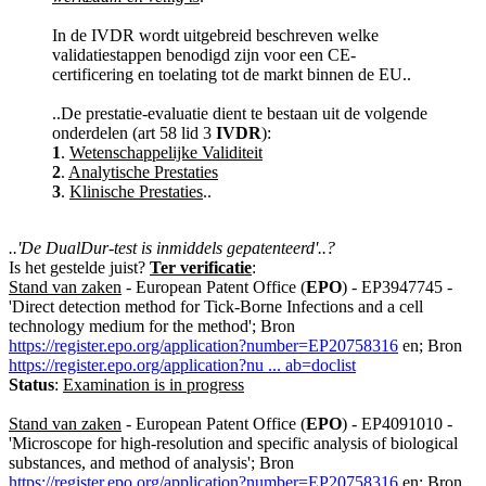
In de IVDR wordt uitgebreid beschreven welke
validatiestappen benodigd zijn voor een CE-
certificering en toelating tot de markt binnen de EU..
..De prestatie-evaluatie dient te bestaan uit de volgende
onderdelen (art 58 lid 3
IVDR
):
1
.
Wetenschappelijke Validiteit
2
.
Analytische Prestaties
3
.
Klinische Prestaties
..
..'De DualDur-test is inmiddels gepatenteerd'..?
Is het gestelde juist?
Ter verificatie
:
Stand van zaken
- European Patent Office (
EPO
) - EP3947745 -
'Direct detection method for Tick-Borne Infections and a cell
technology medium for the method'; Bron
https://register.epo.org/application?number=EP20758316
en; Bron
https://register.epo.org/application?nu ... ab=doclist
Status
:
Examination is in progress
Stand van zaken
- European Patent Office (
EPO
) - EP4091010 -
'Microscope for high-resolution and specific analysis of biological
substances, and method of analysis'; Bron
https://register.epo.org/application?number=EP20758316
en; Bron