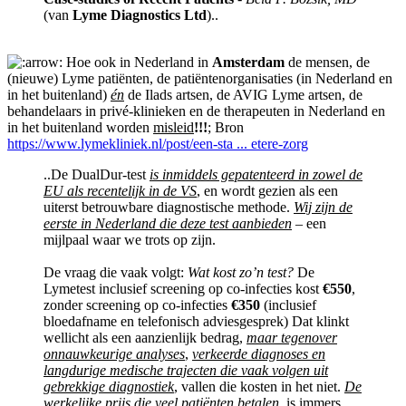
(van
Lyme Diagnostics Ltd
)..
Hoe ook in Nederland in
Amsterdam
de mensen, de
(nieuwe) Lyme patiënten, de patiëntenorganisaties (in Nederland en
in het buitenland)
én
de Ilads artsen, de AVIG Lyme artsen, de
behandelaars in privé-klinieken en de therapeuten in Nederland en
in het buitenland worden
misleid
!!!
; Bron
https://www.lymekliniek.nl/post/een-sta ... etere-zorg
..De DualDur-test
is inmiddels gepatenteerd in zowel de
EU als recentelijk in de VS
, en wordt gezien als een
uiterst betrouwbare diagnostische methode.
Wij zijn de
eerste in Nederland die deze test aanbieden
– een
mijlpaal waar we trots op zijn.
De vraag die vaak volgt:
Wat kost zo’n test?
De
Lymetest inclusief screening op co-infecties kost
€550
,
zonder screening op co-infecties
€350
(inclusief
bloedafname en telefonisch adviesgesprek) Dat klinkt
wellicht als een aanzienlijk bedrag,
maar tegenover
onnauwkeurige analyses
,
verkeerde diagnoses en
langdurige medische trajecten die vaak volgen uit
gebrekkige diagnostiek
, vallen die kosten in het niet.
De
werkelijke prijs die veel patiënten betalen
, is immers