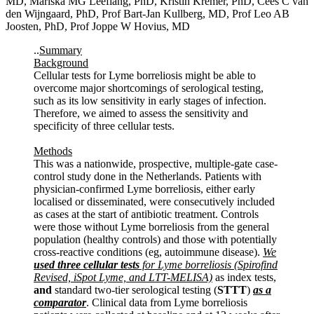
MD, Mariska MG Leeflang, PhD, Kristin Kremer, PhD, Cees C van
den Wijngaard, PhD, Prof Bart-Jan Kullberg, MD, Prof Leo AB
Joosten, PhD, Prof Joppe W Hovius, MD
..
Summary
Background
Cellular tests for Lyme borreliosis might be able to
overcome major shortcomings of serological testing,
such as its low sensitivity in early stages of infection.
Therefore, we aimed to assess the sensitivity and
specificity of three cellular tests.
Methods
This was a nationwide, prospective, multiple-gate case-
control study done in the Netherlands. Patients with
physician-confirmed Lyme borreliosis, either early
localised or disseminated, were consecutively included
as cases at the start of antibiotic treatment. Controls
were those without Lyme borreliosis from the general
population (healthy controls) and those with potentially
cross-reactive conditions (eg, autoimmune disease).
We
used three cellular tests
for Lyme borreliosis (Spirofind
Revised, iSpot Lyme, and LTT-MELISA)
as index tests,
and
standard two-tier serological testing (
STTT
)
as a
comparator
. Clinical data from Lyme borreliosis