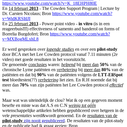
https://www.youtube.com/watch?v=K_18EHPH80E
En
14 februari
2013
- The Cowden Support Program | Lecture by
Dr. Carsten Nicolaus; Bron
https://www.youtube.com/watch?
v=WidKRSItlJI
En
25 februari
2013
- Power point video -
in vitro
(is in een
reageerbuis
!!!
) effectiveness of samento and banderol on forms of
Borrelia Burgdoferi; Bron
https://www.youtube.com/watch?
v=MXBogMLxhL8
Er werd gesproken over
lopende studies
en over een
pilot-study
door BCA met het Lee Cowden protocol vanaf 7.11 minuten (2e
video) met goede resultaten in het vooruitzicht.
De genoemde
conclusies
waren:
helpend
bij
meer dan
50%
van de
chronische Lyme patiënten en
verbetering
bij
meer dan
80%
van de
patiënten en dat bij
90%
van de patiënten volgens de
LTT-EliSpot
test
bloedtesten(??)
verbetering
liet zien. En R.H noemde dat bij
meer dan
70%
van zijn patiënten het Lee Cowden protocol
effectief
was.
Maar wat was uiteindelijk de clou? Wat ik op een gegeven moment
besefte en miste was dat A.S en C.N
weinig tot géén
wetenschappelijke artikelen hebben gepubliceerd over hetgeen in de
vele
presentaties
werd&wordt genoemd. En de
resultaten van de
pilot-study
zijn nooit gepubliceerd
. De resultaten van de pilot-study
en de publicatie had ik graag gezien; Bron