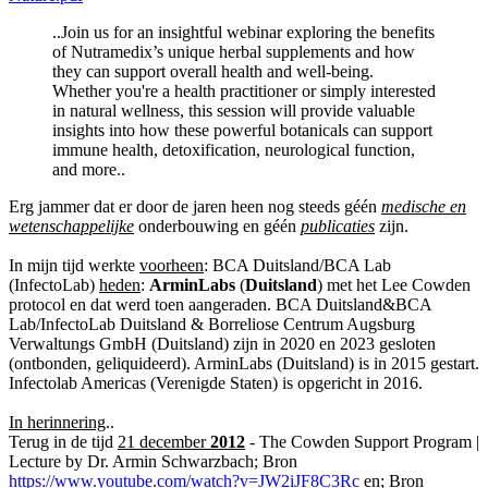
..Join us for an insightful webinar exploring the benefits
of Nutramedix’s unique herbal supplements and how
they can support overall health and well-being.
Whether you're a health practitioner or simply interested
in natural wellness, this session will provide valuable
insights into how these powerful botanicals can support
immune health, detoxification, neurological function,
and more..
Erg jammer dat er door de jaren heen nog steeds géén
medische en
wetenschappelijke
onderbouwing en géén
publicaties
zijn.
In mijn tijd werkte
voorheen
: BCA Duitsland/BCA Lab
(InfectoLab)
heden
:
ArminLabs
(
Duitsland
) met het Lee Cowden
protocol en dat werd toen aangeraden. BCA Duitsland&BCA
Lab/InfectoLab Duitsland & Borreliose Centrum Augsburg
Verwaltungs GmbH (Duitsland) zijn in 2020 en 2023 gesloten
(ontbonden, geliquideerd). ArminLabs (Duitsland) is in 2015 gestart.
Infectolab Americas (Verenigde Staten) is opgericht in 2016.
In herinnering
..
Terug in de tijd
21 december
2012
- The Cowden Support Program |
Lecture by Dr. Armin Schwarzbach; Bron
https://www.youtube.com/watch?v=JW2iJF8C3Rc
en; Bron