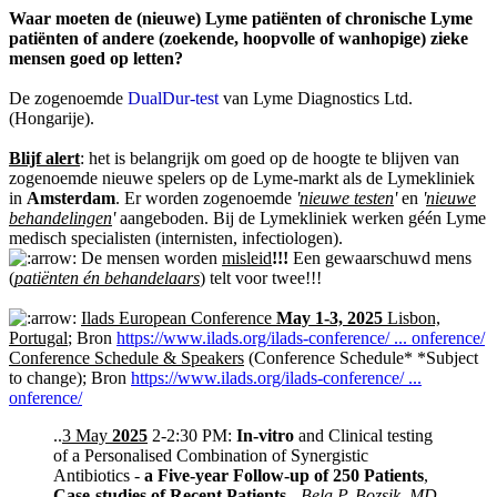
Waar moeten de (nieuwe) Lyme patiënten of chronische Lyme
patiënten of andere (zoekende, hoopvolle of wanhopige) zieke
mensen goed op letten?
De zogenoemde
DualDur-test
van Lyme Diagnostics Ltd.
(Hongarije).
Blijf alert
: het is belangrijk om goed op de hoogte te blijven van
zogenoemde nieuwe spelers op de Lyme-markt als de Lymekliniek
in
Amsterdam
. Er worden zogenoemde
'
nieuwe testen
'
en
'
nieuwe
behandelingen
'
aangeboden. Bij de Lymekliniek werken géén Lyme
medisch specialisten (internisten, infectiologen).
De mensen worden
misleid
!!!
Een gewaarschuwd mens
(
patiënten én behandelaars
) telt voor twee!!!
Ilads European Conference
May 1-3, 2025
Lisbon,
Portugal
; Bron
https://www.ilads.org/ilads-conference/ ... onference/
Conference Schedule & Speakers
(Conference Schedule* *Subject
to change); Bron
https://www.ilads.org/ilads-conference/ ...
onference/
..
3 May
2025
2-2:30 PM:
In-vitro
and Clinical testing
of a Personalised Combination of Synergistic
Antibiotics -
a Five-year Follow-up of 250 Patients
,
Case-studies of Recent Patients
-
Bela P. Bozsik, MD