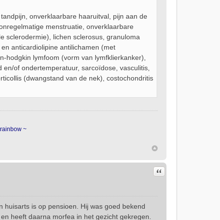
andpijn, onverklaarbare haaruitval, pijn aan de
re onregelmatige menstruatie, onverklaarbare
le sclerodermie), lichen sclerosus, granuloma
e en anticardiolipine antilichamen (met
 non-hodgkin lymfoom (vorm van lymfklierkanker),
 en/of ondertemperatuur, sarcoïdose, vasculitis,
orticollis (dwangstand van de nek), costochondritis
 rainbow ~
Citeer
jn huisarts is op pensioen. Hij was goed bekend
e en heeft daarna morfea in het gezicht gekregen.