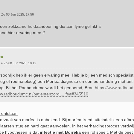
»
Zo 08 Jun 2025, 17:56
 een zeldzame huidaandoening die aan lyme gelinkt is.
and hier ervaring mee ?
ea
»
Zo 08 Jun 2025, 18:12
soonlijk heb ik er geen ervaring mee. Heb je bij een medisch specialist (
og of reumatoloog) een Morfea diagnose en een behandeling met anti
ng. Bij het Radboudumc wordt het genoemd; Bron
https://www.radboud
ww.radboudumc.nl/patientenzorg ... fea#345510
 ontstaan
orzaak van morfea is onbekend. Bij morfea treedt uiteindelijk een afb
plaatsen stug en hard gaat aanvoelen. In het verhardingsproces verdwij
de hypothesen is dat
infectie met Borrelia
een rol speelt. Met de beet 