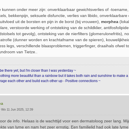
 kunnen onder meer zijn: onverklaarbaar gewichtsverlies of -toename, t
ikels, bekkenpijn, seksuele disfunctie, verlies van libido, onverklaarba
uitvloed uit de borsten en pijn in de borst (bij vrouwen),
morphea
(loka
lare, verstoorde werking of ontsteking van de schildklier, antifosfolipid
dstolsels tot gevolg), ontsteking van de nierfilters (glomerulonefritis),
ratrofie (dunner worden en krachtafname van de spieren), kouwelijkheid
less legs, verschillende blaasproblemen, triggerfinger, draaihals ofwel t
yndroom van Tietze..
be there yet, but I'm closer than I was yesterday ~
nothing more beautiful than a rainbow but it takes both rain and sunshine to make a
age each other and build each other up - Positive connections ~
ea
»
Wo 11 Jun 2025, 12:39
oor de info. Helaas is de wachttijd voor een dermatoloog zeer lang. Mi
ekte van lyme en nam het zeer ernstig. Een familielid had ook late lym