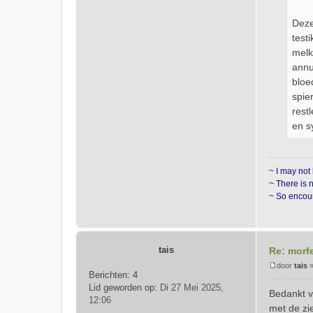
Deze
test
melk
annu
bloe
spie
rest
en s
~ I may not 
~ There is 
~ So encour
tais
Re: morf
door
tais
Berichten:
4
B
Lid geworden op:
Di 27 Mei 2025,
e
Bedankt v
12:06
r
met de zi
i