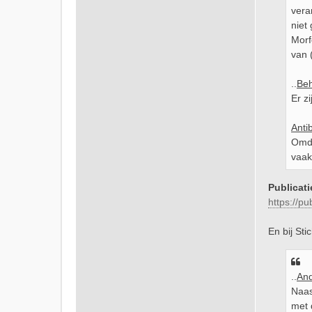
vera
niet
Morf
van (
..
Beh
Er z
Anti
Omda
vaa
Publicati
https://p
En bij St
..
And
Naas
met 