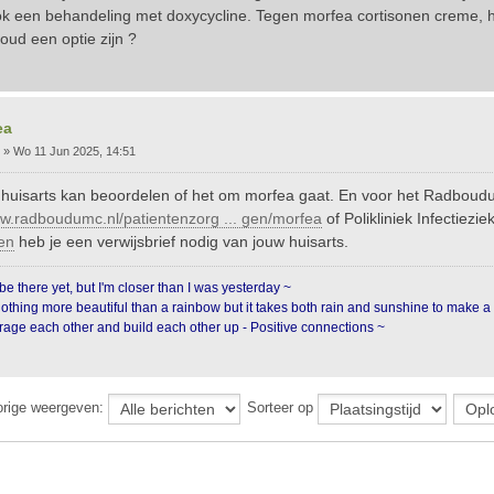
k een behandeling met doxycycline. Tegen morfea cortisonen creme, he
ud een optie zijn ?
ea
»
Wo 11 Jun 2025, 14:51
 huisarts kan beoordelen of het om morfea gaat. En voor het Radboudu
ww.radboudumc.nl/patientenzorg ... gen/morfea
of Polikliniek Infectiezi
ten
heb je een verwijsbrief nodig van jouw huisarts.
be there yet, but I'm closer than I was yesterday ~
nothing more beautiful than a rainbow but it takes both rain and sunshine to make a
age each other and build each other up - Positive connections ~
orige weergeven:
Sorteer op