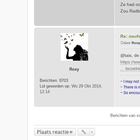
Ze had oo
c
Zou Radbo
h
t
Re: morf
door
Roxy
B
e
@tais, de
r
https://w
i
... tieziek
Roxy
c
h
Berichten:
8703
t
~ I may not 
Lid geworden op:
Wo 29 Okt 2014,
~ There is 
12:14
~ So encour
Berichten van v
Plaats reactie