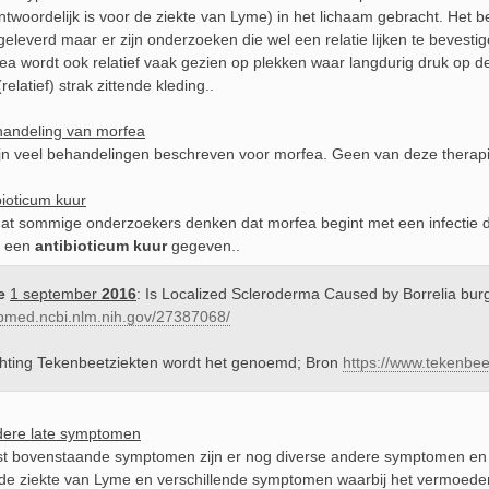
ntwoordelijk is voor de ziekte van Lyme) in het lichaam gebracht. Het b
 geleverd maar er zijn onderzoeken die wel een relatie lijken te bevestigen
ea wordt ook relatief vaak gezien op plekken waar langdurig druk op d
relatief) strak zittende kleding..
andeling van morfea
ijn veel behandelingen beschreven voor morfea. Geen van deze therapieë
bioticum kuur
t sommige onderzoekers denken dat morfea begint met een infectie do
k een
antibioticum kuur
gegeven..
e
1 september
2016
: Is Localized Scleroderma Caused by Borrelia burg
ubmed.ncbi.nlm.nih.gov/27387068/
ichting Tekenbeetziekten wordt het genoemd; Bron
https://www.tekenbeetz
ere late symptomen
t bovenstaande symptomen zijn er nog diverse andere symptomen en a
de ziekte van Lyme en verschillende symptomen waarbij het vermoede