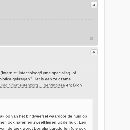
Citeer
Citeer
internist: infectioloog/Lyme specialist), of
biotica gekregen? Het is een zeldzame
umc.nl/patientenzorg ... gen/morfea
en; Bron
raak op van het bindweefsel waardoor de huid op
nen ook haren en zweetklieren uit de huid. Een
van de teek wordt Borrelia burgdorferi (die ook