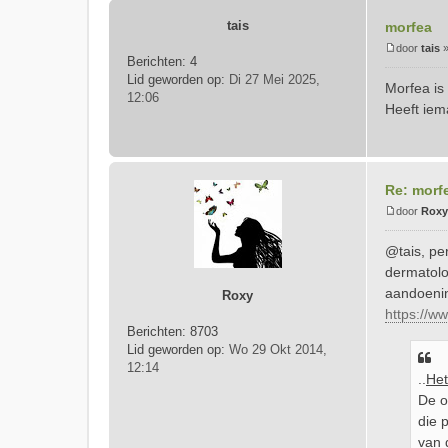
tais
morfea
door
tais
Berichten:
4
B
Lid geworden op:
Di 27 Mei 2025,
e
Morfea is
12:06
r
Heeft iem
i
c
h
t
Re: morf
door
Roxy
B
e
@tais, per
r
dermatolo
i
aandoeni
Roxy
c
https://w
h
Berichten:
8703
t
Lid geworden op:
Wo 29 Okt 2014,
12:14
..
Het
De o
die 
van 