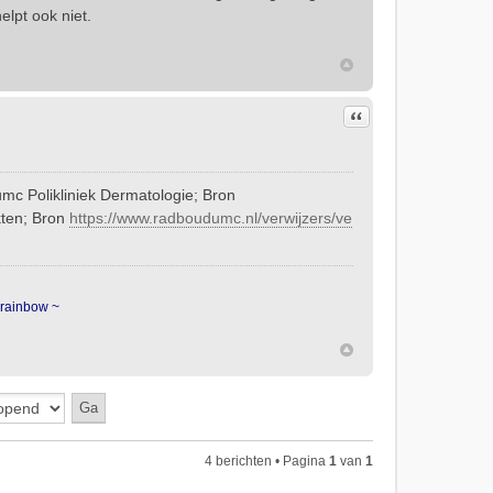
lpt ook niet.
Citeer
mc Polikliniek Dermatologie; Bron
ekten; Bron
https://www.radboudumc.nl/verwijzers/ve
 rainbow ~
4 berichten • Pagina
1
van
1