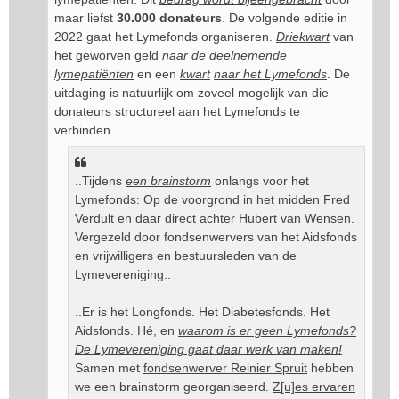
maar liefst
30.000 donateurs
. De volgende editie in
2022 gaat het Lymefonds organiseren.
Driekwart
van
het geworven geld
naar de deelnemende
lymepatiënten
en een
kwart
naar het Lymefonds
. De
uitdaging is natuurlijk om zoveel mogelijk van die
donateurs structureel aan het Lymefonds te
verbinden..
..Tijdens
een brainstorm
onlangs voor het
Lymefonds: Op de voorgrond in het midden Fred
Verdult en daar direct achter Hubert van Wensen.
Vergezeld door fondsenwervers van het Aidsfonds
en vrijwilligers en bestuursleden van de
Lymevereniging..
..Er is het Longfonds. Het Diabetesfonds. Het
Aidsfonds. Hé, en
waarom is er geen Lymefonds?
De Lymevereniging gaat daar werk van maken!
Samen met
fondsenwerver Reinier Spruit
hebben
we een brainstorm georganiseerd.
Z[u]es ervaren