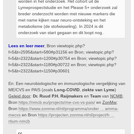
worden in het onderzoek. Het cohort uit de
Lymeprospectstudie en het Please 5+ onderzoek zal
breder onderzocht worden met nieuwe markers die
met name kijken naar neuro-ontsteking en het
metabolisme (de stofwisseling). In 2024 is dit
onderzoek van start gegaan en dit loopt nog..
Lees en leer meer
; Bron
viewtopic.php?
f=5&t=2595&start=580#p31156
en Bron;
viewtopic.php?
f=5&t=2322&start=1200#p30754
en Bron;
viewtopic.php?
f=5&t=2322&start=1180#p30722
en Bron;
viewtopic.php?
f=5&t=2322&start=1150#p30601
En: Een neurobiologische en immunologische vergelijking van
ME/CVS en PAIS (zoals
Long-COVID
,
ziekte van Lyme
)
Geleid door
:
Dr. Ruud P.H. Raijmakers
en
Team
van
NCMB
;
Bron
https://nmcb.eu/projects/me-cvs-vs-pais/
en
ZonMw
;
Bron
https://www.zonmw.nl/nl/programma/onder ... amma-
mecvs
en Bron
https://projecten.zonmw.nl/nl/project/h ...
rtium-nmcb