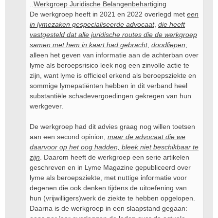
..
Werkgroep Juridische Belangenbehartiging
De werkgroep heeft in 2021 en 2022 overlegd met
een
in lymezaken gespecialiseerde advocaat
,
die heeft
vastgesteld dat alle juridische routes die de werkgroep
samen met hem in kaart had gebracht
,
doodliepen
;
alleen het geven van informatie aan de achterban over
lyme als beroepsrisico leek nog een zinvolle actie te
zijn, want lyme is officieel erkend als beroepsziekte en
sommige lymepatiënten hebben in dit verband heel
substantiële schadevergoedingen gekregen van hun
werkgever.
De werkgroep had dit advies graag nog willen toetsen
aan een second opinion,
maar de advocaat die we
daarvoor op het oog hadden, bleek niet beschikbaar te
zijn
. Daarom heeft de werkgroep een serie artikelen
geschreven en in Lyme Magazine gepubliceerd over
lyme als beroepsziekte, met nuttige informatie voor
degenen die ook denken tijdens de uitoefening van
hun (vrijwilligers)werk de ziekte te hebben opgelopen.
Daarna is de werkgroep in een slaapstand gegaan: