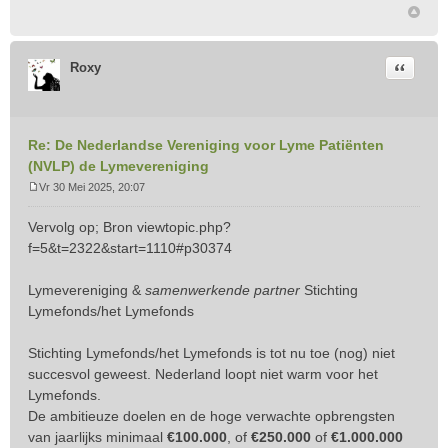
Citeer
Roxy
Re: De Nederlandse Vereniging voor Lyme Patiënten
(NVLP) de Lymevereniging
Vr 30 Mei 2025, 20:07
B
e
Vervolg op; Bron
viewtopic.php?
r
f=5&t=2322&start=1110#p30374
i
c
Lymevereniging &
samenwerkende partner
Stichting
h
t
Lymefonds/het Lymefonds
Stichting Lymefonds/het Lymefonds is tot nu toe (nog) niet
succesvol geweest. Nederland loopt niet warm voor het
Lymefonds.
De ambitieuze doelen en de hoge verwachte opbrengsten
van jaarlijks minimaal
€100.000
, of
€250.000
of
€1.000.000