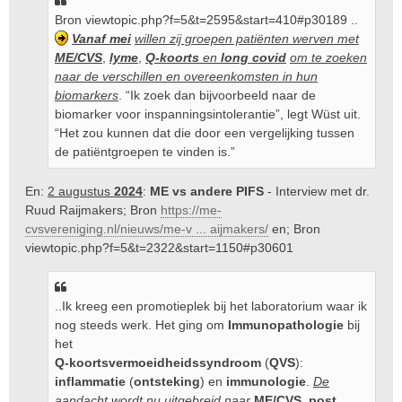
Bron
viewtopic.php?f=5&t=2595&start=410#p30189
..
Vanaf mei
willen zij groepen patiënten werven met
ME/CVS
,
lyme
,
Q-koorts
en
long covid
om te zoeken
naar de verschillen en overeenkomsten in hun
biomarkers
. “Ik zoek dan bijvoorbeeld naar de
biomarker voor inspanningsintolerantie”, legt Wüst uit.
“Het zou kunnen dat die door een vergelijking tussen
de patiëntgroepen te vinden is.”
En:
2 augustus
2024
:
ME vs andere PIFS
- Interview met dr.
Ruud Raijmakers; Bron
https://me-
cvsvereniging.nl/nieuws/me-v ... aijmakers/
en; Bron
viewtopic.php?f=5&t=2322&start=1150#p30601
..Ik kreeg een promotieplek bij het laboratorium waar ik
nog steeds werk. Het ging om
Immunopathologie
bij
het
Q-koortsvermoeidheidssyndroom
(
QVS
):
inflammatie
(
ontsteking
) en
immunologie
.
De
aandacht wordt nu uitgebreid naar
ME/CVS
,
post