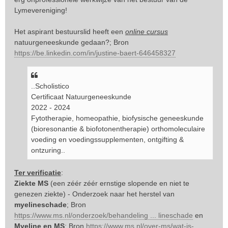
Lymevereniging!
Het aspirant bestuurslid heeft een
online cursus
natuurgeneeskunde gedaan?; Bron
https://be.linkedin.com/in/justine-baert-646458327
..Scholistico
Certificaat Natuurgeneeskunde
2022 - 2024
Fytotherapie, homeopathie, biofysische geneeskunde
(bioresonantie & biofotonentherapie) orthomoleculaire
voeding en voedingssupplementen, ontgifting &
ontzuring..
Ter verificatie
:
Ziekte MS
(een zéér zéér ernstige slopende en niet te
genezen ziekte) - Onderzoek naar het herstel van
myelineschade
; Bron
https://www.ms.nl/onderzoek/behandeling ... lineschade
en
Myeline en MS
; Bron
https://www.ms.nl/over-ms/wat-is-