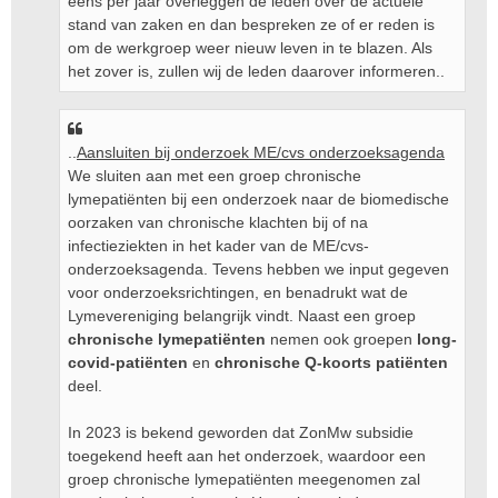
eens per jaar overleggen de leden over de actuele
stand van zaken en dan bespreken ze of er reden is
om de werkgroep weer nieuw leven in te blazen. Als
het zover is, zullen wij de leden daarover informeren..
..
Aansluiten bij onderzoek ME/cvs onderzoeksagenda
We sluiten aan met een groep chronische
lymepatiënten bij een onderzoek naar de biomedische
oorzaken van chronische klachten bij of na
infectieziekten in het kader van de ME/cvs-
onderzoeksagenda. Tevens hebben we input gegeven
voor onderzoeksrichtingen, en benadrukt wat de
Lymevereniging belangrijk vindt. Naast een groep
chronische lymepatiënten
nemen ook groepen
long-
covid-patiënten
en
chronische Q-koorts patiënten
deel.
In 2023 is bekend geworden dat ZonMw subsidie
toegekend heeft aan het onderzoek, waardoor een
groep chronische lymepatiënten meegenomen zal