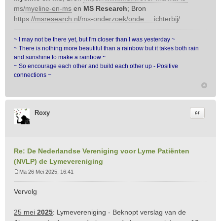
ms/myeline-en-ms
en
MS Research
; Bron
https://msresearch.nl/ms-onderzoek/onde ... ichterbij/
~ I may not be there yet, but I'm closer than I was yesterday ~
~ There is nothing more beautiful than a rainbow but it takes both rain
and sunshine to make a rainbow ~
~ So encourage each other and build each other up - Positive
connections ~
Citeer
Roxy
Re: De Nederlandse Vereniging voor Lyme Patiënten
(NVLP) de Lymevereniging
Ma 26 Mei 2025, 16:41
B
e
Vervolg
r
i
25 mei
2025
: Lymevereniging - Beknopt verslag van de
c