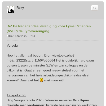
Citeer
Roxy
Re: De Nederlandse Vereniging voor Lyme Patiënten
(NVLP) de Lymevereniging
Do 17 Apr 2025, 18:54
B
e
Vervolg
r
i
Hoe het allemaal begon; Bron
viewtopic.php?
c
f=5&t=2322&start=1150#p30664
Het is duidelijk hard gaan
h
t
botsen tussen de minister SZW en zijn collega's en de
uitkomst is: Gaat er een goed nieuw stelsel voor het
hervormen van het hele arbeidsongeschikt-heidsstelsel
komen? Daar ziet het
niet
naar uit!
nrc
17 april 2025
Blog Voorjaarsnota 2025: Waarom
minister Van Hijum
dreigde met opstappen
: hij wilde bezuiniging op werklozen