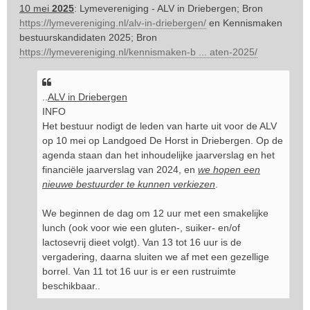
e
10 mei
2025
: Lymevereniging - ALV in Driebergen; Bron
r
https://lymevereniging.nl/alv-in-driebergen/
en Kennismaken
i
bestuurskandidaten 2025; Bron
c
https://lymevereniging.nl/kennismaken-b ... aten-2025/
h
t
..
ALV in Driebergen
INFO
Het bestuur nodigt de leden van harte uit voor de ALV
op 10 mei op Landgoed De Horst in Driebergen. Op de
agenda staan dan het inhoudelijke jaarverslag en het
financiële jaarverslag van 2024, en
we hopen een
nieuwe bestuurder te kunnen verkiezen
.
We beginnen de dag om 12 uur met een smakelijke
lunch (ook voor wie een gluten-, suiker- en/of
lactosevrij dieet volgt). Van 13 tot 16 uur is de
vergadering, daarna sluiten we af met een gezellige
borrel. Van 11 tot 16 uur is er een rustruimte
beschikbaar..