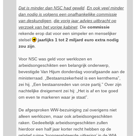
Dat is minder dan NSC had gewild
.
En ook veel minder
dan nodig is volgens een onafhankelijke commissie
van deskundigen
,
die vorig jaar advies uitbracht op
verzoek van het vorige kabinet
. Die
commissie
rekende erop dat voor een simpeler en menselijker
stelsel
jaarlijks 1 tot 2 miljard euro extra nodig
zou zijn
.
Voor NSC was geld voor werklozen en
arbeidsongeschikten een belangrijk onderwerp,
bevestigde Van Hijum donderdag voorafgaande aan de
ministerraad. „Bestaanszekerheid is een kernthema”,
zei hij. „Een bestaansreden van onze partij.” Over zijn
nachtelijke dreigement zei hij: „Het is af en toe goed
om even te markeren waar je staat”.
De afgesproken WW-bezuiniging zal overigens niet
alleen werklozen, maar ook arbeidsongeschikten
raken. Gedeeltelijk arbeidsongeschikten zullen
hierdoor een half jaar korter recht hebben op de
relatief ruime ‘loongerelateerde uitkering’ in de WIA,