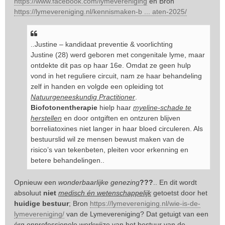
https://www.facebook.com/lymevereniging
en Bron
https://lymevereniging.nl/kennismaken-b ... aten-2025/
..Justine – kandidaat preventie & voorlichting
Justine (28) werd geboren met congenitale lyme, maar
ontdekte dit pas op haar 16e. Omdat ze geen hulp
vond in het reguliere circuit, nam ze haar behandeling
zelf in handen en volgde een opleiding tot
Natuurgeneeskundig Practitioner
.
Biofotonentherapie
hielp haar
myeline-schade te
herstellen
en door ontgiften en ontzuren blijven
borreliatoxines niet langer in haar bloed circuleren. Als
bestuurslid wil ze mensen bewust maken van de
risico’s van tekenbeten, pleiten voor erkenning en
betere behandelingen..
Opnieuw een
wonderbaarlijke genezing
???
.. En dit wordt
absoluut
niet
medisch én wetenschappelijk
getoetst door het
huidige bestuur
; Bron
https://lymevereniging.nl/wie-is-de-
lymevereniging/
van de Lymevereniging? Dat getuigt van een
érg onprofessionele werkwijze van het bestuur van de