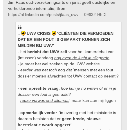
Jim Faas oud-verzekeringsarts en jurist geeft duidelijke en
c
verhelderende informatie; Bron
h
t
https://nl.linkedin.com/posts/jfaas_uwv ... 09632-HhDl
..
UWV CRISIS
‘CLIËNTEN DIE VERMOEDEN
DAT ER EEN FOUT IS GEMAAKT KUNNEN ZICH
MELDEN BIJ UWV’
- het
bericht dat UWV zelf
voor het kamerdebat van
(intussen) vandaag
nog even de lucht in slingerde
- je moet het wel zoeken op de UWV website
-
eerder was het toch nog dat
‘mensen met een fout
dossier moeten afwachten tot UWV contact op neemt’?
-
een oprechte vraag
:
hoe kun je nu weten of er in je
dossier een fout is gemaakt
?
-
reuze verwarrend allemaal
, maar kan aan mij liggen
-
opmerkelijk verder
: ‘in overleg met het ministerie is
daarom besloten dat er
geen brede, nieuwe
herstelactie wordt opgezet
’