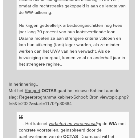
omdat die rechtstreeks gekoppeld is aan de lengte van
de WW-uitkering.
Nu krijgen gedeeltelijk arbeidsongeschikten nog twee
jaar lang 70 procent van hun laatstverdiende loon.
Daarna moeten ze aan strengere criteria voldoen en
kan hun uitkering (fors) lager worden, als ze minder
werken dan het UWV van hen verwacht. Als de
bezuiniging doorgaat, komen ze al na anderhalf jaar in
het strengere regime..
In herinnering
..
Met het
Rapport
OCTAS
gaat het nieuwe Kabinet aan de
slag:
Regeerprogramma kabinet-Schoof
; Bron
viewtopic.php?
f=5&t=2322&start=1170#p30684
.. - Het kabinet
verbetert en vereenvoudigt
de
WIA
met
concrete voorstellen, geïnspireerd door de
aanbevelingen van de
OCTAS
. Daarnaast wil het