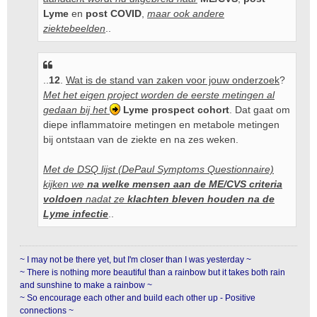
Lyme
en
post COVID
,
maar ook andere
ziektebeelden
..
..
12
.
Wat is de stand van zaken voor jouw onderzoek
?
Met het eigen project worden de eerste metingen al
gedaan bij het
Lyme prospect cohort
. Dat gaat om
diepe inflammatoire metingen en metabole metingen
bij ontstaan van de ziekte en na zes weken.
Met de DSQ lijst (DePaul Symptoms Questionnaire)
kijken we
na welke mensen aan de ME/CVS criteria
voldoen
nadat ze
klachten bleven houden na de
Lyme infectie
..
~ I may not be there yet, but I'm closer than I was yesterday ~
~ There is nothing more beautiful than a rainbow but it takes both rain
and sunshine to make a rainbow ~
~ So encourage each other and build each other up - Positive
connections ~