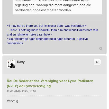
regering aan, waarop die moet aangeven hoe die
hardheden opgelost moeten worden..
~ I may not be there yet, but I'm closer than I was yesterday ~
~ There is nothing more beautiful than a rainbow but it takes both rain
and sunshine to make a rainbow ~
~ So encourage each other and build each other up - Positive
connections ~
Citeer
Roxy
Re: De Nederlandse Vereniging voor Lyme Patiënten
(NVLP) de Lymevereniging
Ma 28 Apr 2025, 16:59
B
e
Vervolg
r
i