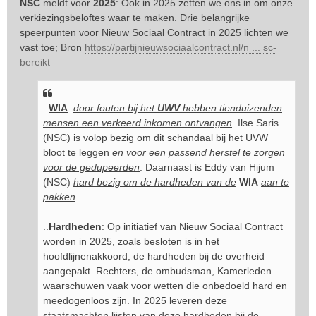
NSC
meldt voor
2025
: Ook in 2025 zetten we ons in om onze
verkiezingsbeloftes waar te maken. Drie belangrijke
speerpunten voor Nieuw Sociaal Contract in 2025 lichten we
vast toe; Bron
https://partijnieuwsociaalcontract.nl/n ... sc-
bereikt
..
WIA
:
door fouten bij het
UWV
hebben tienduizenden
mensen een verkeerd inkomen ontvangen
. Ilse Saris
(NSC) is volop bezig om dit schandaal bij het UVW
bloot te leggen
en voor een passend herstel te zorgen
voor de gedupeerden
. Daarnaast is Eddy van Hijum
(NSC)
hard bezig om de hardheden van de
WIA
aan te
pakken
..
..
Hardheden
: Op initiatief van Nieuw Sociaal Contract
worden in 2025, zoals besloten is in het
hoofdlijnenakkoord, de hardheden bij de overheid
aangepakt. Rechters, de ombudsman, Kamerleden
waarschuwen vaak voor wetten die onbedoeld hard en
meedogenloos zijn. In 2025 leveren deze
staatsmachten lijsten van deze hardheden bij de