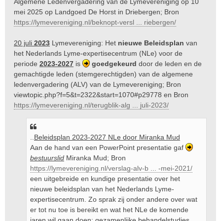
Algemene Ledenvergadering van de Lymevereniging op 10
h
t
mei 2025 op Landgoed De Horst in Driebergen; Bron
https://lymevereniging.nl/beknopt-versl ... riebergen/
20 juli
2023
Lymevereniging: Het
nieuwe Beleidsplan
van
het Nederlands Lyme-expertisecentrum (NLe) voor de
periode
2023-2027
is
goedgekeurd
door de leden en de
gemachtigde leden (stemgerechtigden) van de algemene
ledenvergadering (ALV) van de Lymevereniging; Bron
viewtopic.php?f=5&t=2322&start=1070#p29778
en Bron
https://lymevereniging.nl/terugblik-alg ... juli-2023/
..
Beleidsplan 2023-2027 NLe door Miranka Mud
Aan de hand van een PowerPoint presentatie gaf
bestuurslid
Miranka Mud; Bron
https://lymevereniging.nl/verslag-alv-b ... -mei-2021/
een uitgebreide en kundige presentatie over het
nieuwe beleidsplan van het Nederlands Lyme-
expertisecentrum. Zo sprak zij onder andere over wat
er tot nu toe is bereikt en wat het NLe de komende
jaren wil gaan doen: gezamenlijke behandelstudies,