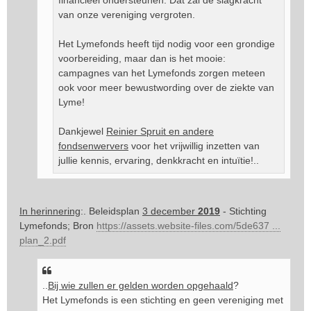
financieel ondersteunen. Dat zal de slagkracht
van onze vereniging vergroten.
Het Lymefonds heeft tijd nodig voor een grondige
voorbereiding, maar dan is het mooie:
campagnes van het Lymefonds zorgen meteen
ook voor meer bewustwording over de ziekte van
Lyme!
Dankjewel
Reinier Spruit en andere
fondsenwervers
voor het vrijwillig inzetten van
jullie kennis, ervaring, denkkracht en intuïtie!..
In herinnering
:. Beleidsplan
3 december
2019
- Stichting
Lymefonds; Bron
https://assets.website-files.com/5de637 ...
plan_2.pdf
..
Bij wie zullen er gelden worden opgehaald
?
Het Lymefonds is een stichting en geen vereniging met