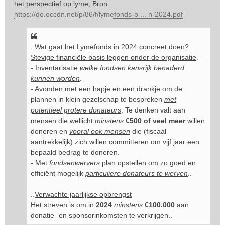
het perspectief op lyme; Bron
https://do.occdn.net/p/86/f/lymefonds-b ... n-2024.pdf
..
Wat gaat het Lymefonds in 2024 concreet doen
?
Stevige financiële basis leggen onder de organisatie
.
- Inventarisatie
welke fondsen kansrijk benaderd
kunnen worden
.
- Avonden met een hapje en een drankje om de
plannen in klein gezelschap te bespreken
met
potentieel grotere donateurs
. Te denken valt aan
mensen die wellicht
minstens
€500 of veel meer
willen
doneren en
vooral ook mensen
die (fiscaal
aantrekkelijk) zich willen committeren om vijf jaar een
bepaald bedrag te doneren.
- Met
fondsenwervers
plan opstellen om zo goed en
efficiënt mogelijk
particuliere donateurs te werven
..
..
Verwachte jaarlijkse opbrengst
Het streven is om in
2024
minstens
€100.000
aan
donatie- en sponsorinkomsten te verkrijgen..