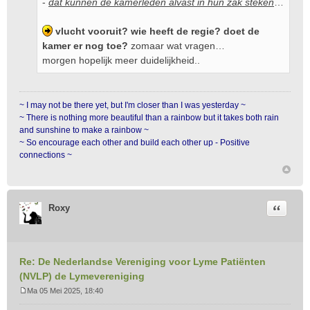
-
dat kunnen de kamerleden alvast in hun zak steken
…
vlucht vooruit? wie heeft de regie? doet de
kamer er nog toe?
zomaar wat vragen…
morgen hopelijk meer duidelijkheid..
~ I may not be there yet, but I'm closer than I was yesterday ~
~ There is nothing more beautiful than a rainbow but it takes both rain
and sunshine to make a rainbow ~
~ So encourage each other and build each other up - Positive
connections ~
Citeer
Roxy
Re: De Nederlandse Vereniging voor Lyme Patiënten
(NVLP) de Lymevereniging
Ma 05 Mei 2025, 18:40
B