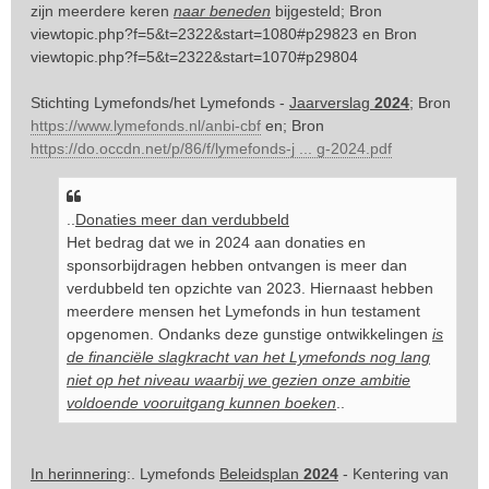
zijn meerdere keren
naar beneden
bijgesteld; Bron
viewtopic.php?f=5&t=2322&start=1080#p29823
en Bron
viewtopic.php?f=5&t=2322&start=1070#p29804
Stichting Lymefonds/het Lymefonds -
Jaarverslag
2024
; Bron
https://www.lymefonds.nl/anbi-cbf
en; Bron
https://do.occdn.net/p/86/f/lymefonds-j ... g-2024.pdf
..
Donaties meer dan verdubbeld
Het bedrag dat we in 2024 aan donaties en
sponsorbijdragen hebben ontvangen is meer dan
verdubbeld ten opzichte van 2023. Hiernaast hebben
meerdere mensen het Lymefonds in hun testament
opgenomen. Ondanks deze gunstige ontwikkelingen
is
de financiële slagkracht van het Lymefonds nog lang
niet op het niveau waarbij we gezien onze ambitie
voldoende vooruitgang kunnen boeken
..
In herinnering
:. Lymefonds
Beleidsplan
2024
- Kentering van