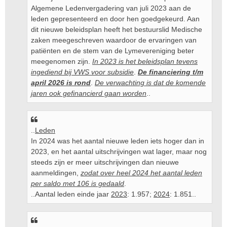
Algemene Ledenvergadering van juli 2023 aan de
leden gepresenteerd en door hen goedgekeurd. Aan
dit nieuwe beleidsplan heeft het bestuurslid Medische
zaken meegeschreven waardoor de ervaringen van
patiënten en de stem van de Lymevereniging beter
meegenomen zijn.
In 2023 is het beleidsplan tevens
ingediend bij VWS voor subsidie
.
De financiering t/m
april 2026 is rond
.
De verwachting is dat de komende
jaren ook gefinancierd gaan worden
..
..
Leden
In 2024 was het aantal nieuwe leden iets hoger dan in
2023, en het aantal uitschrijvingen wat lager, maar nog
steeds zijn er meer uitschrijvingen dan nieuwe
aanmeldingen,
zodat over heel 2024 het aantal leden
per saldo met 106 is gedaald
.
..Aantal leden einde jaar
2023
: 1.957;
2024
: 1.851..