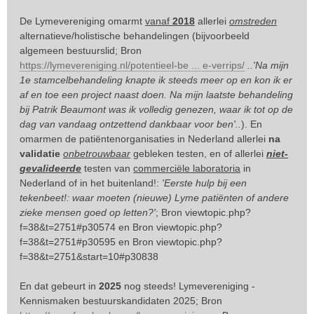
De Lymevereniging omarmt
vanaf
2018
allerlei
omstreden
alternatieve/holistische behandelingen (bijvoorbeeld
algemeen bestuurslid; Bron
https://lymevereniging.nl/potentieel-be ... e-verrips/
..'Na mijn
1e stamcelbehandeling knapte ik steeds meer op en kon ik er
af en toe een project naast doen. Na mijn laatste behandeling
bij Patrik Beaumont was ik volledig genezen, waar ik tot op de
dag van vandaag ontzettend dankbaar voor ben'..
). En
omarmen de patiëntenorganisaties in Nederland allerlei
na
validatie
onbetrouwbaar
gebleken testen, en of allerlei
niet-
gevalideerde
testen van
commerciële laboratoria
in
Nederland of in het buitenland!:
'Eerste hulp bij een
tekenbeet!: waar moeten (nieuwe) Lyme patiënten of andere
zieke mensen goed op letten?'
; Bron
viewtopic.php?
f=38&t=2751#p30574
en Bron
viewtopic.php?
f=38&t=2751#p30595
en Bron
viewtopic.php?
f=38&t=2751&start=10#p30838
En dat gebeurt in
2025
nog steeds! Lymevereniging -
Kennismaken bestuurskandidaten 2025; Bron