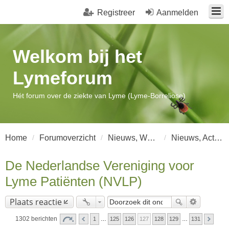
Registreer
Aanmelden
Welkom bij het
Lymeforum
Hét forum over de ziekte van Lyme (Lyme-Borreliose)
Home
Forumoverzicht
Nieuws, Wetenschap en Artikelen
Nieuws, Actualiteiten en Acties
De Nederlandse Vereniging voor
Lyme Patiënten (NVLP)
Plaats reactie
1302 berichten
1
…
125
126
127
128
129
…
131