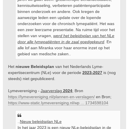
kennisuitwisseling, verbeteren patiëntenparticipatie
binnen onderzoek en andere. Ook kregen de
aanwezige leden een update over de lopende
onderzoeken voor de chronisch lymepatiënt. Het was
een zeer leerzame presentatie. Na ruime tijd voor het
stellen van vragen,
werd het beleidsplan van het NLe
door alle lymepatiënten in de zaal goedgekeurd
. En
alle lof aan Miranka voor haar enorme inzet op het
gebied van medische zaken..
Het
nieuwe Beleidsplan
van het Nederlands Lyme-
expertisecentrum (NLe) voor de periode
2023-2027
is (nog
steeds) niet gepubliceerd.
Lymevereniging -
Jaarverslag
2024
; Bron
https://lymevereniging.nl/plannen-en-verslagen/
en Bron;
https://www-static.lymevereniging.nl/wp ... 1734598104
..
Nieuw beleidsplan NLe
In het jaar 2023 is een nieuw NLe-beleidsplan in de