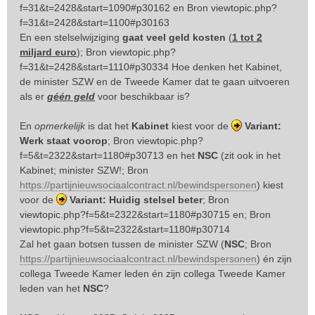
f=31&t=2428&start=1090#p30162
en Bron
viewtopic.php?
f=31&t=2428&start=1100#p30163
En een stelselwijziging
gaat veel geld kosten
(
1 tot 2
miljard euro
); Bron
viewtopic.php?
f=31&t=2428&start=1110#p30334
Hoe denken het Kabinet,
de minister SZW en de Tweede Kamer dat te gaan uitvoeren
als er
géén geld
voor beschikbaar is?
En
opmerkelijk
is dat het
Kabinet
kiest voor de
Variant:
Werk staat voorop
; Bron
viewtopic.php?
f=5&t=2322&start=1180#p30713
en het
NSC
(zit ook in het
Kabinet; minister SZW!; Bron
https://partijnieuwsociaalcontract.nl/bewindspersonen
) kiest
voor de
Variant: Huidig stelsel beter
; Bron
viewtopic.php?f=5&t=2322&start=1180#p30715
en; Bron
viewtopic.php?f=5&t=2322&start=1180#p30714
Zal het gaan botsen tussen de minister SZW (
NSC
; Bron
https://partijnieuwsociaalcontract.nl/bewindspersonen
) én zijn
collega Tweede Kamer leden én zijn collega Tweede Kamer
leden van het
NSC
?