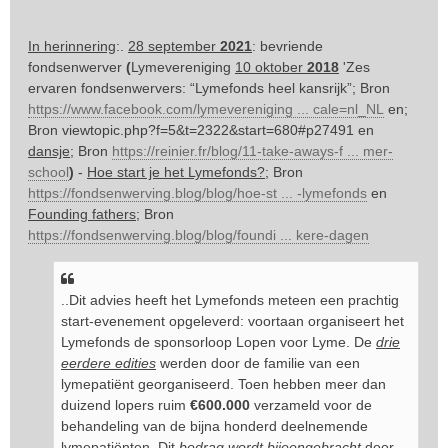
In herinnering
:.
28 september
2021
: bevriende
fondsenwerver
(
Lymevereniging
10 oktober
2018
'Zes
ervaren fondsenwervers: “Lymefonds heel kansrijk”; Bron
https://www.facebook.com/lymevereniging ... cale=nl_NL
en;
Bron
viewtopic.php?f=5&t=2322&start=680#p27491
en
dansje
; Bron
https://reinier.fr/blog/11-take-aways-f ... mer-
school
)
-
Hoe start je het Lymefonds?
; Bron
https://fondsenwerving.blog/blog/hoe-st ... -lymefonds
en
Founding fathers
; Bron
https://fondsenwerving.blog/blog/foundi ... kere-dagen
..Dit advies heeft het Lymefonds meteen een prachtig
start-evenement opgeleverd: voortaan organiseert het
Lymefonds de sponsorloop Lopen voor Lyme. De
drie
eerdere edities
werden door de familie van een
lymepatiënt georganiseerd. Toen hebben meer dan
duizend lopers ruim
€600.000
verzameld voor de
behandeling van de bijna honderd deelnemende
lymepatiënten. Dit
bedrag wordt bijeengebracht
door