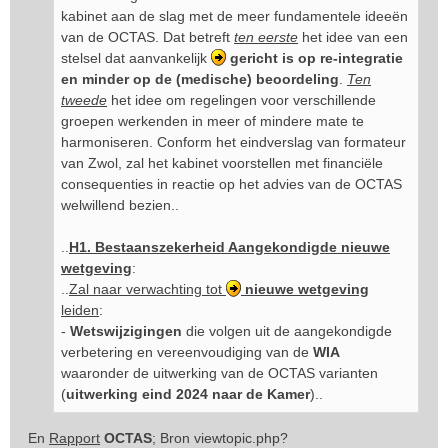
kabinet aan de slag met de meer fundamentele ideeën
van de OCTAS. Dat betreft
ten eerste
het idee van een
stelsel dat aanvankelijk
gericht is op re-integratie
en minder op de (medische) beoordeling
.
Ten
tweede
het idee om regelingen voor verschillende
groepen werkenden in meer of mindere mate te
harmoniseren. Conform het eindverslag van formateur
van Zwol, zal het kabinet voorstellen met financiële
consequenties in reactie op het advies van de OCTAS
welwillend bezien..
..
H1. Bestaanszekerheid Aangekondigde nieuwe
wetgeving
:
..
Zal naar verwachting tot
nieuwe wetgeving
leiden
:
-
Wetswijzigingen
die volgen uit de aangekondigde
verbetering en vereenvoudiging van de
WIA
waaronder de uitwerking van de OCTAS varianten
(
uitwerking eind 2024 naar de Kamer
)..
En
Rapport
OCTAS
; Bron
viewtopic.php?