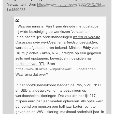
‘verzachten’; Bron
https://www.nrc.nl/nieuws/2025/04/17/bl ...
l-a4890253
..
Waarom minister Van Hijum dreigde met opstappen
:
hij wilde bezuiniging op werklozen ‘verzachten
’
In de nachtelijke onderhandelingen
waren er verhitte
discussies over werklozen en arbeidsongeschikten
,
werd de afgelopen uren bekend. Minister Eddy van
Hijum (Sociale Zaken, NSC) dreigde op een gegeven
zelfs met opstappen,
bevestigen ingewijden na
berichten van RTL
; Bron
https://www.rtl.nl/nieuws/politiek/arti ... -opstappen
Waar ging dat over?
In het hoofdlijnenakkoord hadden de PVV, VVD, NSC
en BBB al afgesproken om te bezuinigen op
werkloosheidsuitkeringen. Dat zou uiteindelijk 217
miljoen euro per jaar moeten opleveren. Als optie werd
genoemd om mensen een half jaar korter recht te
geven op de WW-uitkering: maximaal anderhalf jaar. In