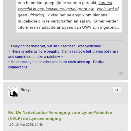
een beperkte groep lijkt te worden geraakt,
kan het
verschil in een individueel geval groot zijn
,
zoals wel of
geen uitkering
. Ik vind het belangrijk om hier snel
duidelijkheid in te verschaffen en zal uw Kamer verder
informeren nadat de analyses van UWV zijn afgerond..
~ I may not be there yet, but I'm closer than I was yesterday ~
~ There is nothing more beautiful than a rainbow but it takes both rain
and sunshine to make a rainbow ~
~ So encourage each other and build each other up - Positive
connections ~
Citeer
Roxy
Re: De Nederlandse Vereniging voor Lyme Patiënten
(NVLP) de Lymevereniging
Di 18 Mar 2025, 14:46
B