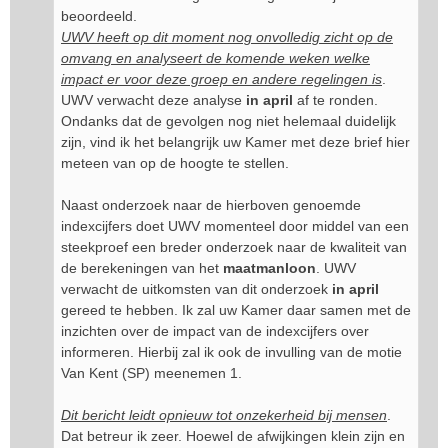
beoordeeld.
UWV heeft op dit moment nog onvolledig zicht op de
omvang en analyseert de komende weken welke
impact er voor deze groep en andere regelingen is
.
UWV verwacht deze analyse
in april
af te ronden.
Ondanks dat de gevolgen nog niet helemaal duidelijk
zijn, vind ik het belangrijk uw Kamer met deze brief hier
meteen van op de hoogte te stellen.
Naast onderzoek naar de hierboven genoemde
indexcijfers doet UWV momenteel door middel van een
steekproef een breder onderzoek naar de kwaliteit van
de berekeningen van het
maatmanloon
. UWV
verwacht de uitkomsten van dit onderzoek
in april
gereed te hebben. Ik zal uw Kamer daar samen met de
inzichten over de impact van de indexcijfers over
informeren. Hierbij zal ik ook de invulling van de motie
Van Kent (SP) meenemen 1.
Dit bericht leidt opnieuw tot onzekerheid bij mensen
.
Dat betreur ik zeer. Hoewel de afwijkingen klein zijn en