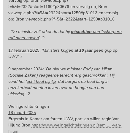
Vervolg op; Bron
viewtopic.php?
r
f=5&t=2322&start=1160#p30676
en vervolg op; Bron
i
viewtopic.php?f=5&t=2322&start=1250#p31013
en vervolg
c
op; Bron
viewtopic.php?f=5&t=2322&start=1250#p31016
h
t
..'De minister zelf erkende dat hij
misschien
een "scherpere
rol" moet spelen
'..?
17 februari 2025
:
.'Ministers krijgen
al 10 jaar
geen grip op
UWV'..!
9 september 2024
:.
'De nieuwe minister Eddy van Hijum
(Sociale Zaken) reageerde terecht ‘
erg geschrokken
’. Hij
vond het ‘
echt heel pijnlijk
’ dat burgers nu heel lang in
onzekerheid moeten leven over de hoogte van hun
uitkering'..?
Welingelichte Kringen
18 maart 2025
Ergernis in Kamer om fouten UWV, partijen willen regie Van
Hijum; Bron
https://www.welingelichtekringen.nl/sam ... -van-
hijum