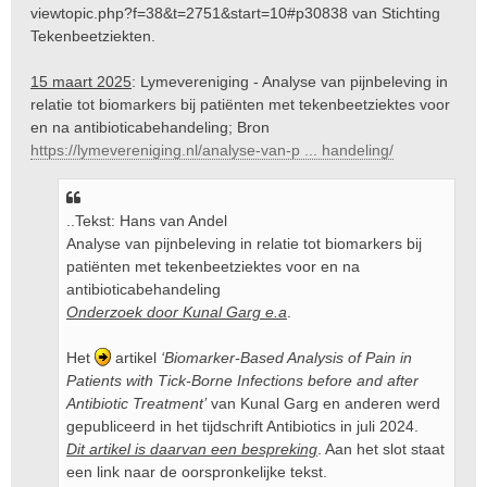
viewtopic.php?f=38&t=2751&start=10#p30838
van Stichting
Tekenbeetziekten.
15 maart 2025
: Lymevereniging - Analyse van pijnbeleving in
relatie tot biomarkers bij patiënten met tekenbeetziektes voor
en na antibioticabehandeling; Bron
https://lymevereniging.nl/analyse-van-p ... handeling/
..Tekst: Hans van Andel
Analyse van pijnbeleving in relatie tot biomarkers bij
patiënten met tekenbeetziektes voor en na
antibioticabehandeling
Onderzoek door Kunal Garg e.a
.
Het
artikel
‘Biomarker-Based Analysis of Pain in
Patients with Tick-Borne Infections before and after
Antibiotic Treatment’
van Kunal Garg en anderen werd
gepubliceerd in het tijdschrift Antibiotics in juli 2024.
Dit artikel is daarvan een bespreking
. Aan het slot staat
een link naar de oorspronkelijke tekst.