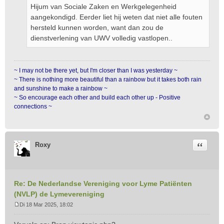
Hijum van Sociale Zaken en Werkgelegenheid
aangekondigd. Eerder liet hij weten dat niet alle fouten
hersteld kunnen worden, want dan zou de
dienstverlening van UWV volledig vastlopen..
~ I may not be there yet, but I'm closer than I was yesterday ~
~ There is nothing more beautiful than a rainbow but it takes both rain
and sunshine to make a rainbow ~
~ So encourage each other and build each other up - Positive
connections ~
Citeer
Roxy
Re: De Nederlandse Vereniging voor Lyme Patiënten
(NVLP) de Lymevereniging
Di 18 Mar 2025, 18:02
B
e