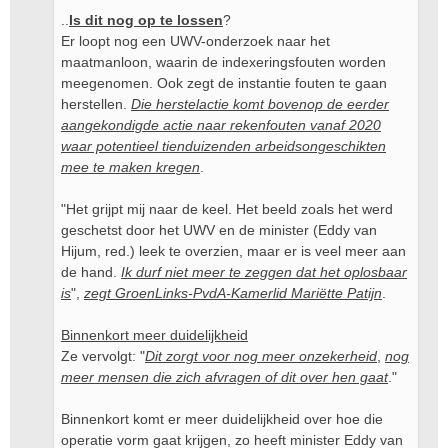
..
Is dit nog op te lossen
?
Er loopt nog een UWV-onderzoek naar het
maatmanloon, waarin de indexeringsfouten worden
meegenomen. Ook zegt de instantie fouten te gaan
herstellen.
Die herstelactie komt bovenop de eerder
aangekondigde actie naar rekenfouten vanaf 2020
waar potentieel tienduizenden arbeidsongeschikten
mee te maken kregen
.
"Het grijpt mij naar de keel. Het beeld zoals het werd
geschetst door het UWV en de minister (Eddy van
Hijum, red.) leek te overzien, maar er is veel meer aan
de hand.
Ik durf niet meer te zeggen dat het oplosbaar
is
",
zegt GroenLinks-PvdA-Kamerlid Mariëtte Patijn
.
Binnenkort meer duidelijkheid
Ze vervolgt: "
Dit zorgt voor nog meer onzekerheid
,
nog
meer mensen die zich afvragen of dit over hen gaat
."
Binnenkort komt er meer duidelijkheid over hoe die
operatie vorm gaat krijgen, zo heeft minister Eddy van