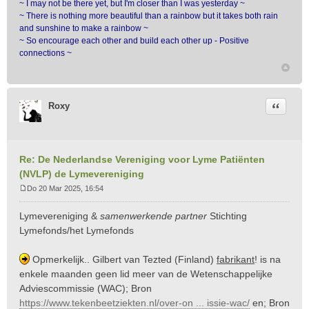
~ I may not be there yet, but I'm closer than I was yesterday ~
~ There is nothing more beautiful than a rainbow but it takes both rain
and sunshine to make a rainbow ~
~ So encourage each other and build each other up - Positive
connections ~
Citeer
Roxy
Re: De Nederlandse Vereniging voor Lyme Patiënten
(NVLP) de Lymevereniging
Do 20 Mar 2025, 16:54
B
e
Lymevereniging &
samenwerkende partner
Stichting
r
Lymefonds/het Lymefonds
i
c
Opmerkelijk.. Gilbert van Tezted (Finland)
fabrikant
! is na
h
t
enkele maanden geen lid meer van de Wetenschappelijke
Adviescommissie (WAC); Bron
https://www.tekenbeetziekten.nl/over-on ... issie-wac/
en; Bron