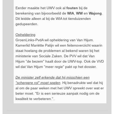
Eerder maakte het UWV ook al
fouten
bij de
berekening van bijvoorbeeld de
WIA
,
WW
en
Wajong
.
Dit leidde alleen al bij de WIA tot tienduizenden
gedupeerden.
Opheldering
GroenLinks-PvdA wil opheldering van Van Hijum.
Kamerlid Mariëtte Patijn wil een feitenoverzicht waarin
staat hoelang de problemen al bekend waren bij het
ministerie van Sociale Zaken. De PVV wil dat Van
Hijum "de bezem" haalt door de UWV-top. Ook de VVD
wil dat Van Hijum "meer regie" pakt op het dossier.
De minister zelf erkende dat hij misschien een
"scherpere rol" moet spelen
. Hij benadrukte wel dat hij
al om de paar weken met het UWV spreekt over wat er
beter moet. "Er is een serieuze aanpak nodig om de
kwaliteit te verbeteren."..