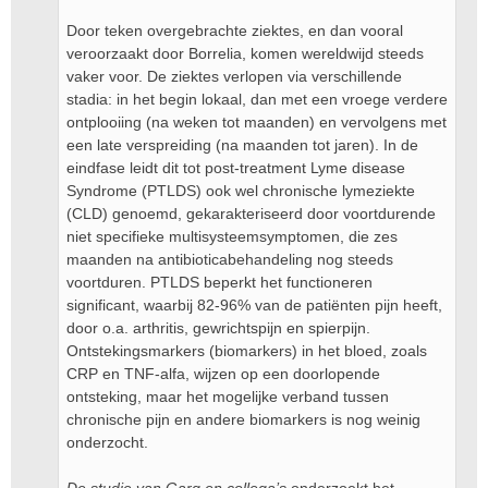
Door teken overgebrachte ziektes, en dan vooral
veroorzaakt door Borrelia, komen wereldwijd steeds
vaker voor. De ziektes verlopen via verschillende
stadia: in het begin lokaal, dan met een vroege verdere
ontplooiing (na weken tot maanden) en vervolgens met
een late verspreiding (na maanden tot jaren). In de
eindfase leidt dit tot post-treatment Lyme disease
Syndrome (PTLDS) ook wel chronische lymeziekte
(CLD) genoemd, gekarakteriseerd door voortdurende
niet specifieke multisysteemsymptomen, die zes
maanden na antibioticabehandeling nog steeds
voortduren. PTLDS beperkt het functioneren
significant, waarbij 82-96% van de patiënten pijn heeft,
door o.a. arthritis, gewrichtspijn en spierpijn.
Ontstekingsmarkers (biomarkers) in het bloed, zoals
CRP en TNF-alfa, wijzen op een doorlopende
ontsteking, maar het mogelijke verband tussen
chronische pijn en andere biomarkers is nog weinig
onderzocht.