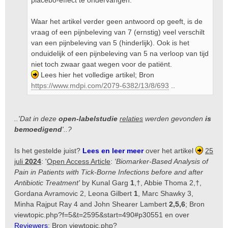
placebo-effect te ondervangen.
Waar het artikel verder geen antwoord op geeft, is de
vraag of een pijnbeleving van 7 (ernstig) veel verschilt
van een pijnbeleving van 5 (hinderlijk). Ook is het
onduidelijk of een pijnbeleving van 5 na verloop van tijd
niet toch zwaar gaat wegen voor de patiënt.
Lees hier het volledige artikel; Bron
https://www.mdpi.com/2079-6382/13/8/693
..
..'Dat in deze
open-labelstudie
relaties
werden gevonden
is
bemoedigend
'..?
Is het gestelde juist?
Lees en leer meer
over het artikel
25
juli
2024
: '
Open Access Article
:
'Biomarker-Based Analysis of
Pain in Patients with Tick-Borne Infections before and after
Antibiotic Treatment'
by Kunal Garg
1
,†, Abbie Thoma 2,†,
Gordana Avramovic 2, Leona Gilbert
1
, Marc Shawky 3,
Minha Rajput Ray 4 and John Shearer Lambert
2,5,6
; Bron
viewtopic.php?f=5&t=2595&start=490#p30551
en over
Reviewers
; Bron
viewtopic.php?