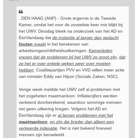
..DEN HAAG (ANP) - Grote ergernis in de Tweede
Kamer, omdat het voor de zoveelste keer mis blijkt bij
het UWV. Dinsdag bleek na onderzoek van het AD en
EenVandaag dat
de instantie al langer dan gedacht
fouten
maakt
in het berekenen van
arbeidsongeschiktheidsuitkeringen.
Kamerleden
vrezen dat de problemen bij het UWV zo groot zijn
,
dat
ze het er over enkele weken weer over moeten
hebben
. Coalitiepartijen PVV en VVD willen meer actie
van minister Eddy van Hijum (Sociale Zaken, NSC).
Vorige week meldde het UWV zelf al problemen met
het zogeheten maatmanloon. Inflatiecijfers werden
verkeerd doorberekend, waardoor sommige mensen
net geen uitkering kregen. Volgens het AD en
EenVandaag zijn er
al langer problemen met het
maatmanloon
,
en zijn die breder dan alleen een
verkeerde indexatie
. Het is niet bekend hoeveel
mensen zijn benadeeld.