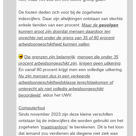
De fouten deden zich voor bij de zogeheten
indexcijfers. Daar zijn afwijkingen ontstaan van slechts
enkele tienden van een procent.
Maar de
gevolgen
kunnen groot zijn doordat mensen daardoor ten
onrechte net onder de grens van 35 of 80 procent
arbeidsongeschiktheid kunnen vallen
.
Die grenzen zijn belangrijk
:
mensen die onder 35
procent arbeidsongeschikt zijn
,
krijgen geen uitkering
.
En vanaf 80 procent krijgt men een volledige uitkering.
Nu zijn mensen dus in een verkeerde
arbeidsongeschiktheidsklasse terechtgekomen of
onterecht als niet volledig arbeidsongeschikt
beoordeeld
, aldus het UWV.
Computerfout
Sinds november 2023 zijn deze kleine verschillen
ontstaan bij de indexcijfers die worden gebruikt om het
zogeheten '
maatmanloon
' te berekenen. Dit is het loon
dat iemand zou verdienen als diegene niet ziek was