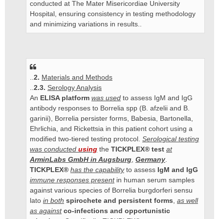
conducted at The Mater Misericordiae University
Hospital, ensuring consistency in testing methodology
and minimizing variations in results..
..
2.
Materials and Methods
..
2.3.
Serology Analysis
An
ELISA platform
was used
to assess IgM and IgG
antibody responses to Borrelia spp (B. afzelii and B.
garinii), Borrelia persister forms, Babesia, Bartonella,
Ehrlichia, and Rickettsia in this patient cohort using a
modified two-tiered testing protocol.
Serological testing
was conducted
using
the
TICKPLEX® test
at
ArminLabs GmbH in Augsburg
,
Germany
.
TICKPLEX®
has the capability
to assess
IgM and IgG
immune responses present
in human serum samples
against various species of Borrelia burgdorferi sensu
lato
in both
spirochete and persistent forms
,
as well
as against
co-infections and opportunistic