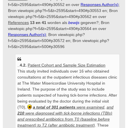
f=5&t=2595&start=490#p30552
en over
Responses Author(s)
;
Bron
viewtopic.php?f=5&t=2595&start=490#p30553
en; Bron
viewtopic.php?f=5&t=2595&start=490#p30562
en over
References
13 en 41
worden als
bewijs
gegeven?; Bron
viewtopic.php?f=5&t=2595&start=490#p30564
en over
Responses Author(s)
; Bron
viewtopic.php?
f=5&t=2595&start=500#p30572
en; Bron
viewtopic.php?
f=5&t=2595&start=500#p30596
..
4.2.
Patient Cohort and Sample Size Estimation
This study invited individuals over 16 who obtained
consultations at the outpatient infectious diseases clinic
at The Mater Misericordiae University Hospital in
Ireland. The purpose of the study was to include
patients suspected of having tick-borne infections. After
being evaluated by the doctor during the initial visit
(T0),
a total of 301 patients
were examined
,
and
210
were diagnosed with tick-borne infections (TBIs)
and prescribed antibiotics from T0 (baseline before
treatment) to T2 (after antibiotic treatment)
. These