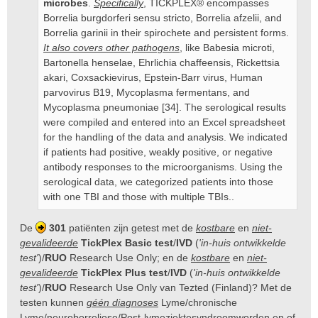
microbes
.
Specifically
, TICKPLEX® encompasses
Borrelia burgdorferi sensu stricto, Borrelia afzelii, and
Borrelia garinii in their spirochete and persistent forms.
It also covers other pathogens
, like Babesia microti,
Bartonella henselae, Ehrlichia chaffeensis, Rickettsia
akari, Coxsackievirus, Epstein-Barr virus, Human
parvovirus B19, Mycoplasma fermentans, and
Mycoplasma pneumoniae [34]. The serological results
were compiled and entered into an Excel spreadsheet
for the handling of the data and analysis. We indicated
if patients had positive, weakly positive, or negative
antibody responses to the microorganisms. Using the
serological data, we categorized patients into those
with one TBI and those with multiple TBIs..
De
301
patiënten zijn getest met de
kostbare
en
niet-
gevalideerde
TickPlex Basic test
/
IVD
(
'in-huis ontwikkelde
test'
)/
RUO
Research Use Only; en de
kostbare
en
niet-
gevalideerde
TickPlex Plus test
/
IVD
(
'in-huis ontwikkelde
test'
)/
RUO
Research Use Only van Tezted (Finland)? Met de
testen kunnen
géén diagnoses
Lyme/chronische
Lyme/neuroborreliose/Post-lymeziektesyndroomworden en of