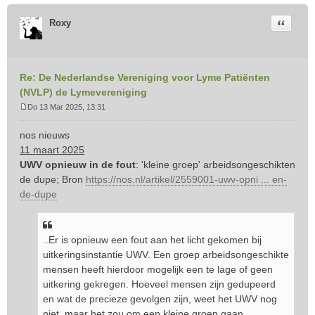
Citeer
Roxy
Re: De Nederlandse Vereniging voor Lyme Patiënten
(NVLP) de Lymevereniging
Do 13 Mar 2025, 13:31
B
e
nos nieuws
r
11 maart 2025
i
UWV opnieuw in de fout
: 'kleine groep' arbeidsongeschikten
c
de dupe; Bron
https://nos.nl/artikel/2559001-uwv-opni ... en-
h
t
de-dupe
..Er is opnieuw een fout aan het licht gekomen bij
uitkeringsinstantie UWV. Een groep arbeidsongeschikte
mensen heeft hierdoor mogelijk een te lage of geen
uitkering gekregen. Hoeveel mensen zijn gedupeerd
en wat de precieze gevolgen zijn, weet het UWV nog
niet, maar het zou om een kleine groep gaan.