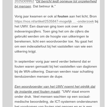
2025D09952
"
Dit bericht leidt opnieuw tot onzekerheid
bij mensen
. Dat betreur ik."
Vorig jaar kwamen er ook al
fouten
aan het licht; Bron
https://nos.nl/artikel/2535847-mogelijk ... -onderzoek
bij
het UWV. Een daarvan ging toen ook over de
indexeringscijfers. Toen ging het om de cijfers die
gebruikt werden om de hoogte van uitkeringen te
berekenen, licht een woordvoerder toe. Nu gaat het
om een indexatiefout bij het vaststellen van wie een
uitkering krijgt.
In september vorig jaar werd verder bekend dat er
fouten waren gemaakt bij het vaststellen van daglonen
bij de WIA-uitkering. Daarvan werden naar schatting
tienduizenden mensen de dupe.
Een woordvoerder van het UWV noemt het pijnlijk dat
de instantie veel fouten maakt
. "UWV staat enorm
onder druk. Veel mensen wachten op een sociaal-
medische beoordeling, de ICT-systemen ondersteunen
het voorkomen van fouten niet genoeg en er is een