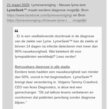
e
21 maart 2025
: Lymevereniging - Nieuwe lyme-test:
r
LymeSeek™
maakt eerdere diagnose mogelijk; Bron
i
https://www.facebook.com/lymevereniging/
en Bron
c
https://lymevereniging.nl/nieuwe-lyme-t ... -mogelijk/
h
t
..Er is een veelbelovende doorbraak in de diagnose
van de ziekte van Lyme. LymeSeek™ kan de ziekte al
binnen 14 dagen na infectie detecteren met meer dan
90% nauwkeurigheid. Wat betekent dit voor
lymepatiënten wereldwijd? Lees verder!
Betrouwbare diagnose in alle stadia
Eerdere tests hadden een nauwkeurigheid van minder
dan 50%, vooral in het beginstadium. LymeSeek™
brengt daar verandering in. Volgens Tammy Crawford,
CEO van Aces Diagnostics, is deze test een
gamechanger: "Dit zal talloze levens verbeteren en
voorkomen dat patiënten jarenlang zonder diagnose
blijven."