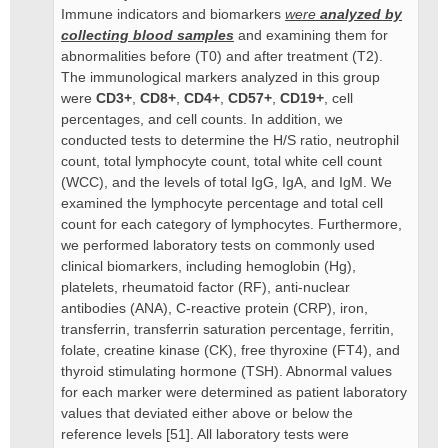
Immune indicators and biomarkers
were
analyzed by
collecting blood samples
and examining them for
abnormalities before (T0) and after treatment (T2).
The immunological markers analyzed in this group
were
CD3+
,
CD8+
,
CD4+
,
CD57+
,
CD19+
, cell
percentages, and cell counts. In addition, we
conducted tests to determine the H/S ratio, neutrophil
count, total lymphocyte count, total white cell count
(WCC), and the levels of total IgG, IgA, and IgM. We
examined the lymphocyte percentage and total cell
count for each category of lymphocytes. Furthermore,
we performed laboratory tests on commonly used
clinical biomarkers, including hemoglobin (Hg),
platelets, rheumatoid factor (RF), anti-nuclear
antibodies (ANA), C-reactive protein (CRP), iron,
transferrin, transferrin saturation percentage, ferritin,
folate, creatine kinase (CK), free thyroxine (FT4), and
thyroid stimulating hormone (TSH). Abnormal values
for each marker were determined as patient laboratory
values that deviated either above or below the
reference levels [51]. All laboratory tests were