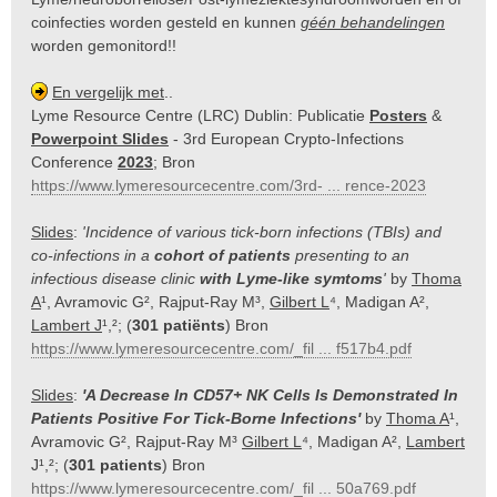
coinfecties worden gesteld en kunnen
géén behandelingen
worden gemonitord!!
En vergelijk met
..
Lyme Resource Centre (LRC) Dublin: Publicatie
Posters
&
Powerpoint Slides
- 3rd European Crypto-Infections
Conference
2023
; Bron
https://www.lymeresourcecentre.com/3rd- ... rence-2023
Slides
:
'Incidence of various tick-born infections (TBIs) and
co-infections in a
cohort of patients
presenting to an
infectious disease clinic
with Lyme-like symtoms
'
by
Thoma
A
¹, Avramovic G², Rajput-Ray M³,
Gilbert L
⁴, Madigan A²,
Lambert J
¹,²; (
301 patiënts
) Bron
https://www.lymeresourcecentre.com/_fil ... f517b4.pdf
Slides
:
'A Decrease In CD57+ NK Cells Is Demonstrated In
Patients Positive For Tick-Borne Infections'
by
Thoma A
¹,
Avramovic G², Rajput-Ray M³
Gilbert L
⁴, Madigan A²,
Lambert
J¹,²; (
301 patients
) Bron
https://www.lymeresourcecentre.com/_fil ... 50a769.pdf