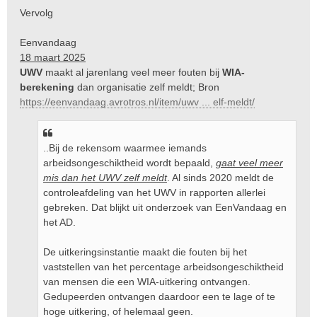
e
Vervolg
r
i
Eenvandaag
c
18 maart 2025
h
t
UWV
maakt al jarenlang veel meer fouten bij
WIA-
berekening
dan organisatie zelf meldt; Bron
https://eenvandaag.avrotros.nl/item/uwv ... elf-meldt/
..Bij de rekensom waarmee iemands
arbeidsongeschiktheid wordt bepaald,
gaat veel meer
mis dan het UWV zelf meldt
. Al sinds 2020 meldt de
controleafdeling van het UWV in rapporten allerlei
gebreken. Dat blijkt uit onderzoek van EenVandaag en
het AD.
De uitkeringsinstantie maakt die fouten bij het
vaststellen van het percentage arbeidsongeschiktheid
van mensen die een WIA-uitkering ontvangen.
Gedupeerden ontvangen daardoor een te lage of te
hoge uitkering, of helemaal geen.