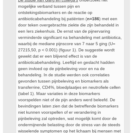
De studie van Garg en collega’s
onderzoekt het
mogelijke verband tussen pijn en
ontstekingsbiomarkers en de reactie op
antibioticabehandeling bij patiënten (
n=186
) met een
door teken overgebrachte ziekte die zijn behandeld in
een Iers ziekenhuis. De ernst van de pijnervaring
verminderde significant na behandeling met antibiotica,
waarbij de mediane pijnscore van 7 naar 5 ging (U=
27215,50, p < 0.001) (figuur 1). De suggestie wordt
gewekt dat er een blijvend effect is van de
antibioticabehandeling. Leeftijd en geslacht hadden
geen invloed op de pijnbeleving voor en na de
behandeling. In de studie werden ook correlaties
gevonden tussen pijnbeleving en biomarkers als
transferrine, CD4%, bloedplaatjes en neutrofiele cellen
(tabel 1). Maar variaties in deze biomarkers
voorspelden niet of de pijn anders werd beleefd. De
bevindingen laten zien dat de betreffende biomarkers
niet kunnen voorspellen of er verandering in
pijnbeleving zal optreden, wat mogelijk komt door de
ondermijnende belasting door de stress van de steeds
wisselende symptomen op het lichaam bij mensen met