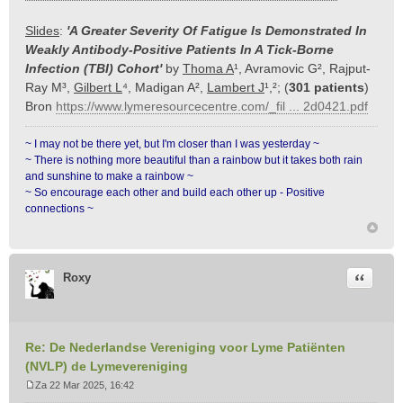
Slides
:
'A Greater Severity Of Fatigue Is Demonstrated In
Weakly Antibody-Positive Patients In A Tick-Borne
Infection (TBI) Cohort'
by
Thoma A
¹, Avramovic G², Rajput-
Ray M³,
Gilbert L
⁴, Madigan A²,
Lambert J
¹,²; (
301 patients
)
Bron
https://www.lymeresourcecentre.com/_fil ... 2d0421.pdf
~ I may not be there yet, but I'm closer than I was yesterday ~
~ There is nothing more beautiful than a rainbow but it takes both rain
and sunshine to make a rainbow ~
~ So encourage each other and build each other up - Positive
connections ~
Citeer
Roxy
Re: De Nederlandse Vereniging voor Lyme Patiënten
(NVLP) de Lymevereniging
Za 22 Mar 2025, 16:42
B