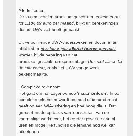
Allerlei fouten
De fouten schelen arbeidsongeschikten
enkele euro's
tot 1.184,89 euro per maand
, blijkt uit berekeningen
die het UWV zelf heeft gemaakt.
Uit verschillende UWV-onderzoeken en documenten
blijkt dat er
al zeker 5 jaar
allerlei fouten
gemaakt
worden
bij de bepaling van het
arbeidsongeschiktheidspercentage.
Dus niet alleen bij
de indexering
, zoals het UWV vorige week
bekendmaakte..
..
Complexe rekensom
Het gaat om het zogenoemde '
maatmanloon
'. In een
complexe rekensom wordt bepaald of iemand recht
heeft op een WIA-uitkering en hoe hoog die is. Dat
gebeurt mede op basis van loonstroken van de
voormalige werkgever, het eerder gewerkte aantal
uren en mogelijke functies die iemand nog wél kan
uitoefenen.