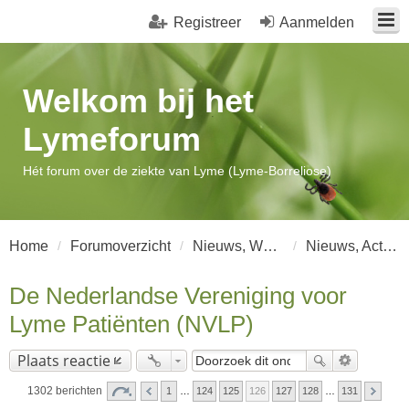
Registreer
Aanmelden
Welkom bij het
Lymeforum
Hét forum over de ziekte van Lyme (Lyme-Borreliose)
Home
Forumoverzicht
Nieuws, Wetenschap en Artikelen
Nieuws, Actualiteiten en Acties
De Nederlandse Vereniging voor
Lyme Patiënten (NVLP)
Plaats reactie
1302 berichten
1
…
124
125
126
127
128
…
131