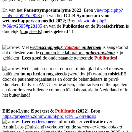
En van het
Patiëntsymposium lyme 2022
; Bron
viewtopic.php?
f=5&t=2595#p28585
en van het
ICLB Symposium voor
wetenschappers en medici 2022
; Bron
viewtopic.php?
f=5&t=2595#p28185
en van de
Publicaties
en de
Proefschriften
is
duidelijk (
nog steeds
)
niets geleerd
?!!
Met
wetenschappelijk
Validatie
onderzoek
is aangetoond
dat de testen van de
commerciële laboratoria
onbetrouwbaar
zijn
gebleken!
Lees goed
de onderstaande genoemde
Publicaties
!
Het is intussen meer en meer duidelijk dat veel mensen-
patiënten
tot op heden nog steeds
(
wereldwijd
) worden
misleid
!!!
door de patiëntenorganisaties en door de behandelaars in privé-
klinieken, Ilads- en AVIG Lyme artsen, natuurartsen en therapeuten
en door de verschillende
commerciële laboratoria
in Nederland of in
het buitenland!
EliSpot/Lyme iSpot test
&
Publicatie
(
2022
); Bron
https://projecten.zonmw.nl/nl/project/v ... orreliosis
Leer en lees meer
informatie ter
verificatie
over
ArminLabs (Duitsland)
verkoper
! en de
samenwerkende collega