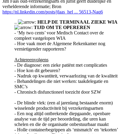
Jim Faas oud-verzekeringsarts en jurist geeft duidelijke en
verhelderende informatie; Bron
https://nl.linkedin.com/posts/jfaas_hel ... 56513-Naq6
..
HELP DE TERMINAAL ZIEKE WIA
TIJD OM TE OPEREREN
- ‘My two cents’ voor Medisch Contact over de
compleet vastgelopen WIA
- Hoe vaak moet de Algemene Rekenkamer nog
vernietigender rapporteren?
Achtereenvolgens
- De diagnose: een zieke patiënt met complicaties
- Hoe kon dit gebeuren?
- Nadruk op kwantiteit, verwaarlozing van de kwaliteit
- Behandelingen die niet werken: taakdelegatie en
SMC’s
- Chronisch disfunctioneel toezicht door SZW
- De blinde vlek: (een al jarenlang bestaande enorm)
wisselende productiviteit bij verzekeringsartsen
- Een nog altijd ontbrekende diepgaande, openbare
analyse van de tijd per beoordeling, die uren kan
schelen en die de organisatie onbestuurbaar maakt
- Holle containerbegrippen als ‘mismatch’ en ‘tekorten’