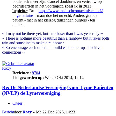
bottleneck meer zijn. Cancel doublures en vertrouw op
bedrijfsartsen in het voortraject,
zoals ik in 2023
bepleitte
; Bron
https://www.medischcontact.nl/actueel/l
... genaffaire
– maar doe het nu écht. Anders gaat de
patiënt - met in het kielzog duizenden burgers - ten
onder..
~ I may not be there yet, but I'm closer than I was yesterday ~
~ There is nothing more beautiful than a rainbow but it takes both
rain and sunshine to make a rainbow ~
~ So encourage each other and build each other up - Positive
connections ~
Roxy
Berichten:
8704
Lid geworden op:
Wo 29 Okt 2014, 12:14
Re: De Nederlandse Vereniging voor Lyme Patiënten
(NVLP) de Lymevereniging
Citeer
Bericht
door
Roxy
»
Ma 22 Dec 2025, 14:23