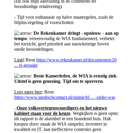
(zie ook mijn aanvulling in de comments ter
broodnodige relativering)
- Tijd voor euthanasie op halve maatregelen, zoals de
60plus-regeling of voorschotten
De Rekenkamer dringt - opnieuw - aan op
tempo
: vereenvoudig de WIA fundamenteel, verbeter
het toezicht, geef prioriteit aan nauwkeurige boven
snelle beoordelingen.
Link
l Bron
https://www.rekenkamer.nl/documenten/20
... rs-geraakt
Beste Kamerleden
,
de WIA is ernstig ziek
.
Uitstel is geen genezing
.
Tijd om te opereren
.
Lees meer hier
; Bron
https://www.medischcontact.nl/opinie/bl ... -zieke-wia
..
Onze volksvertegenwoordigers en het nieuwe
kabinet staan voor de keuze
. Wegkijken is geen optie;
dit rapport is de alarmbel in een brandend huis. Hak
knopen door: maak de WIA simpeler, investeer in
kwaliteit en IT, laat ineffectieve controles geen