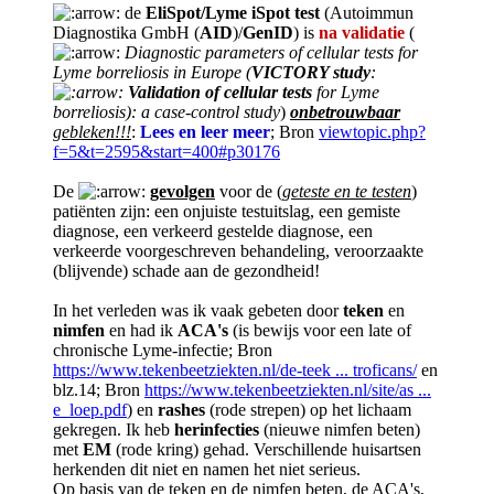
de
EliSpot/Lyme iSpot test
(Autoimmun
Diagnostika GmbH (
AID
)/
GenID
) is
na validatie
(
Diagnostic parameters of cellular tests for
Lyme borreliosis in Europe (
VICTORY study
:
Validation of cellular tests
for Lyme
borreliosis): a case-control study
)
onbetrouwbaar
gebleken!!!
:
Lees en leer meer
; Bron
viewtopic.php?
f=5&t=2595&start=400#p30176
De
gevolgen
voor de (
geteste en te testen
)
patiënten zijn: een onjuiste testuitslag, een gemiste
diagnose, een verkeerd gestelde diagnose, een
verkeerde voorgeschreven behandeling, veroorzaakte
(blijvende) schade aan de gezondheid!
In het verleden was ik vaak gebeten door
teken
en
nimfen
en had ik
ACA's
(is bewijs voor een late of
chronische Lyme-infectie; Bron
https://www.tekenbeetziekten.nl/de-teek ... troficans/
en
blz.14; Bron
https://www.tekenbeetziekten.nl/site/as ...
e_loep.pdf
) en
rashes
(rode strepen) op het lichaam
gekregen. Ik heb
herinfecties
(nieuwe nimfen beten)
met
EM
(rode kring) gehad. Verschillende huisartsen
herkenden dit niet en namen het niet serieus.
Op basis van de teken en de nimfen beten, de ACA's,