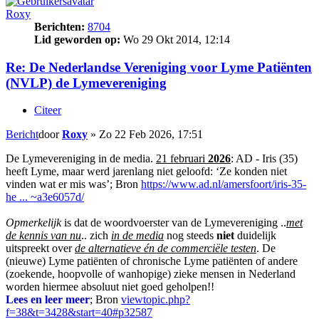
Roxy
Berichten:
8704
Lid geworden op:
Wo 29 Okt 2014, 12:14
Re: De Nederlandse Vereniging voor Lyme Patiënten
(NVLP) de Lymevereniging
Citeer
Bericht
door
Roxy
»
Zo 22 Feb 2026, 17:51
De Lymevereniging in de media.
21 februari
2026
: AD - Iris (35)
heeft Lyme, maar werd jarenlang niet geloofd: ‘Ze konden niet
vinden wat er mis was’; Bron
https://www.ad.nl/amersfoort/iris-35-
he ... ~a3e6057d/
Opmerkelijk
is dat de woordvoerster van de Lymevereniging ..
met
de kennis van nu
.. zich
in de media
nog steeds
niet
duidelijk
uitspreekt over
de alternatieve én de commerciële testen
. De
(nieuwe) Lyme patiënten of chronische Lyme patiënten of andere
(zoekende, hoopvolle of wanhopige) zieke mensen in Nederland
worden hiermee absoluut niet goed geholpen!!
Lees en leer meer
; Bron
viewtopic.php?
f=38&t=3428&start=40#p32587