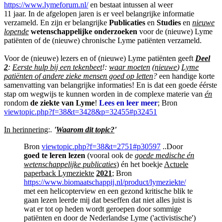
https://www.lymeforum.nl/
en bestaat intussen al weer
11 jaar. In de afgelopen jaren is er veel belangrijke informatie
verzameld. En zijn er belangrijke
Publicaties
en
Studies
en
nieuwe
lopende
wetenschappelijke onderzoeken
voor de (nieuwe) Lyme
patiënten of de (nieuwe) chronische Lyme patiënten verzameld.
Voor de (nieuwe) lezers en of (nieuwe) Lyme patiënten geeft
Deel
2
:
Eerste hulp bij een tekenbeet
!:
waar moeten
(
nieuwe
)
Lyme
patiënten of andere zieke mensen goed op letten
?
een handige korte
samenvatting van belangrijke informaties! En is dat een goede éérste
stap om wegwijs te kunnen worden in de complexe materie van
én
rondom
de ziekte van Lyme
!
Lees en leer meer
; Bron
viewtopic.php?f=38&t=3428&p=32455#p32451
In herinnering
:.
'
Waarom dit topic?
'
Bron
viewtopic.php?f=38&t=2751#p30597
..Door
goed te leren lezen
(vooral ook de
goede medische én
wetenschappelijke publicaties
) én het boekje
Actuele
paperback Lymeziekte
2021
; Bron
https://www.biomaatschappij.nl/product/lymeziekte/
met een helicopterview en een gezond kritische blik te
gaan lezen leerde mij dat beseffen dat niet alles juist is
wat er tot op heden wordt geroepen door sommige
patiënten en door de Nederlandse Lyme ('activistische')