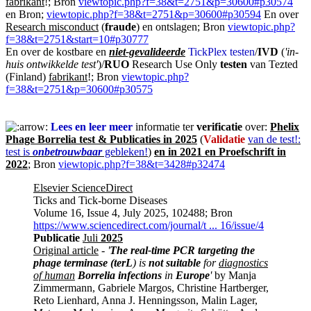
fabrikant
!; Bron
viewtopic.php?f=38&t=2751&p=30600#p30574
en Bron;
viewtopic.php?f=38&t=2751&p=30600#p30594
En over
Research misconduct
(
fraude
) en ontslagen; Bron
viewtopic.php?
f=38&t=2751&start=10#p30777
En over de kostbare en
niet-gevalideerde
TickPlex testen
/
IVD
(
'in-
huis ontwikkelde test'
)/
RUO
Research Use Only
testen
van Tezted
(Finland)
fabrikant
!; Bron
viewtopic.php?
f=38&t=2751&p=30600#p30575
Lees en leer meer
informatie ter
verificatie
over:
Phelix
Phage Borrelia test & Publicaties in 2025
(
Validatie
van de test!:
test is
onbetrouwbaar
gebleken!
)
en in 2021 en Proefschrift in
2022
; Bron
viewtopic.php?f=38&t=3428#p32474
Elsevier ScienceDirect
Ticks and Tick-borne Diseases
Volume 16, Issue 4, July 2025, 102488; Bron
https://www.sciencedirect.com/journal/t ... 16/issue/4
Publicatie
Juli
2025
Original article
-
'
The real-time PCR targeting the
phage terminase
(terL
) is
not suitable
for
diagnostics
of human
Borrelia infections
in
Europe
'
by Manja
Zimmermann, Gabriele Margos, Christine Hartberger,
Reto Lienhard, Anna J. Henningsson, Malin Lager,