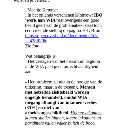
winst en je verlies…
..
Maartje Kemme
:
..In het onlangs verschenen
IBO
‘werk aan WIA’
dat overigens een goed
beeld geeft van de problematiek, staat toch
een vreemde stelling op pagina 101; Bron
https://open.overheid.nl/documenten/b1d
... 428f0/file
Zie foto.
Wat belangrijk is
:
- Het verlagen van het maximum dagloon
in de WIA pakt geen onrechtvaardigheid
aan.
- Het probleem zit niet in de hoogte van de
uitkering, maar in de toegang.
Mensen
met hetzelfde ziektebeeld worden
ongelijk behandeld
,
omdat WIA-
toegang afhangt van inkomensverlies
(
35%
)
en niet van
arbeidsongeschiktheid
:
Hogere inkomens
komen sneller binnen
,
lagere inkomens en
parttimers vallen vaker buiten de boot
.