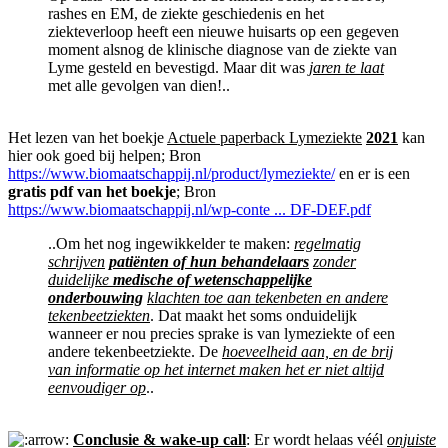
rashes en EM, de ziekte geschiedenis en het
ziekteverloop heeft een nieuwe huisarts op een gegeven
moment alsnog de klinische diagnose van de ziekte van
Lyme gesteld en bevestigd. Maar dit was
jaren te laat
met alle gevolgen van dien!..
Het lezen van het boekje
Actuele paperback Lymeziekte
2021
kan
hier ook goed bij helpen; Bron
https://www.biomaatschappij.nl/product/lymeziekte/
en er is een
gratis pdf van het boekje
; Bron
https://www.biomaatschappij.nl/wp-conte ... DF-DEF.pdf
..Om het nog ingewikkelder te maken:
regelmatig
schrijven
patiënten of hun behandelaars
zonder
duidelijke
medische of wetenschappelijke
onderbouwing
klachten toe aan tekenbeten en andere
tekenbeetziekten
. Dat maakt het soms onduidelijk
wanneer er nou precies sprake is van lymeziekte of een
andere tekenbeetziekte. De
hoeveelheid aan, en de brij
van informatie op het internet maken het er niet altijd
eenvoudiger op
..
Conclusie & wake-up call
: Er wordt helaas véél
onjuiste