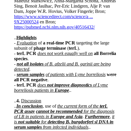
Mateusz Markowicz, Anna-Margarita Schötta, Andreas
Sing, Benoit Jaulhac, Per-Eric Lindgren, Alje P. van
Dam, Joppe W.R. Hovius, Volker Fingerle; Bron;
https://www.sciencedirect.com/science/a ...
9X25000524
en Bron;
https://pubmed.ncbi.nlm.nih.gov/40516432/
..
Highlights
-
Evaluation
of
a real-time PCR
targeting the large
subunit of
phage terminase
(
terL
).
-
terL PCR
does not work equally well on
all Borrelia
species
.
-
not all isolates
of B. afzelii and B. garinii are being
detected
.
-
serum samples
of patients with Lyme borreliosis
were
all PCR negative
.
-
terL PCR
does
not improve diagnostics
of Lyme
borreliosis patients in
Europe
..
..
4.
Discussion
..
In conclusion
, use of
the current form of the
terL
PCR assay
cannot be recommended
for the diagnosis
of LB in patients in
Europe and Asia
.
Furthermore
,
it
is
not suitable
for
detecting B. burgdorferi sl DNA in
serum samples
from infected individuals
..