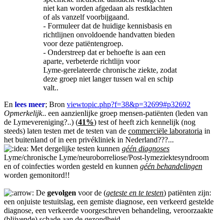
niet kan worden afgedaan als restklachten
of als vanzelf voorbijgaand.
- Formuleer dat de huidige kennisbasis en
richtlijnen onvoldoende handvatten bieden
voor deze patiëntengroep.
- Onderstreep dat er behoefte is aan een
aparte, verbeterde richtlijn voor
Lyme‑gerelateerde chronische ziekte, zodat
deze groep niet langer tussen wal en schip
valt..
En
lees meer
; Bron
viewtopic.php?f=38&p=32699#p32692
Opmerkelijk
.. een aanzienlijke groep mensen-patiënten (leden van
de Lymevereniging?..) (
41%
) test of heeft zich kennelijk (nog
steeds) laten testen met de testen van de
commerciële laboratoria
in
het buitenland of in een privékliniek in Nederland???...
Met dergelijke testen kunnen
géén diagnoses
Lyme/chronische Lyme/neuroborreliose/Post-lymeziektesyndroom
en of coinfecties worden gesteld en kunnen
géén behandelingen
worden gemonitord!!
De
gevolgen
voor de (
geteste en te testen
) patiënten zijn:
een onjuiste testuitslag, een gemiste diagnose, een verkeerd gestelde
diagnose, een verkeerde voorgeschreven behandeling, veroorzaakte
(blijvende) schade aan de gezondheid.