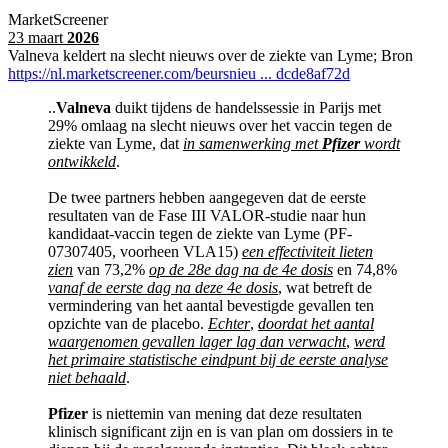
MarketScreener
23 maart
2026
Valneva keldert na slecht nieuws over de ziekte van Lyme; Bron
https://nl.marketscreener.com/beursnieu ... dcde8af72d
..
Valneva
duikt tijdens de handelssessie in Parijs met
29% omlaag na slecht nieuws over het vaccin tegen de
ziekte van Lyme, dat
in samenwerking met
Pfizer
wordt
ontwikkeld
.
De twee partners hebben aangegeven dat de eerste
resultaten van de Fase III VALOR-studie naar hun
kandidaat-vaccin tegen de ziekte van Lyme (PF-
07307405, voorheen VLA15)
een effectiviteit lieten
zien
van 73,2%
op de 28e dag na de 4e dosis
en 74,8%
vanaf de eerste dag na deze 4e dosis
, wat betreft de
vermindering van het aantal bevestigde gevallen ten
opzichte van de placebo.
Echter
,
doordat het aantal
waargenomen gevallen lager lag dan verwacht
,
werd
het primaire statistische eindpunt bij de eerste analyse
niet behaald
.
Pfizer
is niettemin van mening dat deze resultaten
klinisch significant zijn en is van plan om dossiers in te