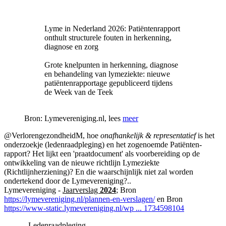
Lyme in Nederland 2026: Patiëntenrapport
onthult structurele fouten in herkenning,
diagnose en zorg
Grote knelpunten in herkenning, diagnose
en behandeling van lymeziekte: nieuwe
patiëntenrapportage gepubliceerd tijdens
de Week van de Teek
Bron: Lymevereniging.nl, lees
meer
@VerlorengezondheidM, hoe
onafhankelijk & representatief
is het
onderzoekje (ledenraadpleging) en het zogenoemde Patiënten-
rapport? Het lijkt een 'praatdocument' als voorbereiding op de
ontwikkeling van de nieuwe richtlijn Lymeziekte
(Richtlijnherziening)? En die waarschijnlijk niet zal worden
ondertekend door de Lymevereniging?..
Lymevereniging -
Jaarverslag
2024
; Bron
https://lymevereniging.nl/plannen-en-verslagen/
en Bron
https://www-static.lymevereniging.nl/wp ... 1734598104
..
Ledenraadpleging