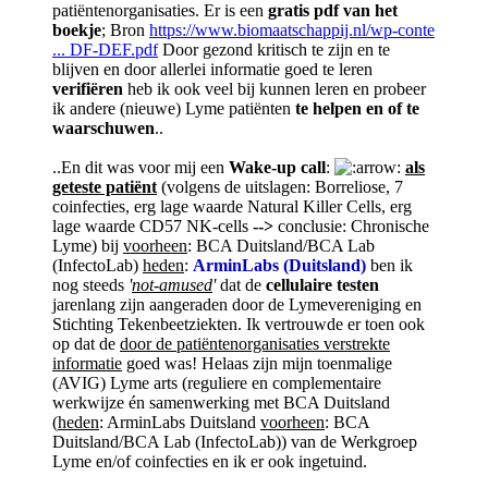
patiëntenorganisaties. Er is een
gratis pdf van het
boekje
; Bron
https://www.biomaatschappij.nl/wp-conte
... DF-DEF.pdf
Door gezond kritisch te zijn en te
blijven en door allerlei informatie goed te leren
verifiëren
heb ik ook veel bij kunnen leren en probeer
ik andere (nieuwe) Lyme patiënten
te helpen en of te
waarschuwen
..
..En dit was voor mij een
Wake-up call
:
als
geteste patiënt
(volgens de uitslagen: Borreliose, 7
coinfecties, erg lage waarde Natural Killer Cells, erg
lage waarde CD57 NK-cells
-->
conclusie: Chronische
Lyme) bij
voorheen
: BCA Duitsland/BCA Lab
(InfectoLab)
heden
:
ArminLabs (Duitsland)
ben ik
nog steeds
'
not-amused
'
dat de
cellulaire testen
jarenlang zijn aangeraden door de Lymevereniging en
Stichting Tekenbeetziekten. Ik vertrouwde er toen ook
op dat de
door de patiëntenorganisaties verstrekte
informatie
goed was! Helaas zijn mijn toenmalige
(AVIG) Lyme arts (reguliere en complementaire
werkwijze én samenwerking met BCA Duitsland
(
heden
: ArminLabs Duitsland
voorheen
: BCA
Duitsland/BCA Lab (InfectoLab)) van de Werkgroep
Lyme en/of coinfecties en ik er ook ingetuind.