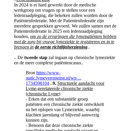
In 2024 is er hard gewerkt door de medische
werkgroep om vragen op te stellen voor een
ledenraadpleging, die bekeken zullen worden door de
Patiëntenfederatie. Met de Patientenfederatie zijn
meerdere gesprekken gevoerd. We zullen samen met de
Patientenfederatie in 2025 een ledenraadpleging
houden,
om zo de ervaringen die lymepatiënten hebben
met de zorg bij vroege lymeziekte te registreren en in te
brengen in
de eerste richtlijnherziening
..
.. De
tweede stap
zal ingaan op chronische lymeziekte
en de meer complexe patiëntencasus..
Bron
https://www-
static.lymevereniging.nl/wp ...
1734598104
..
9.
Structurele aandacht voor
Lyme‑gerelateerde chronische ziekte
(
chronische Lyme
)
- Erken dat een substantiële groep
patiënten een chronische ziekte ontwikkelt
na het oplopen van Lymeziekte, waarbij
klachten jarenlang of blijvend aanwezig
kunnen zijn.
- Benoem dat deze chronische ziekte
specifieke medische aandacht vraagt en