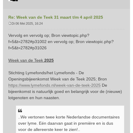
Re: Week van de Teek 31 maart t/m 4 april 2025
Di 06 Mei 2025, 16:24
B
e
Vervolg en vervolg op; Bron
viewtopic.php?
r
f=5&t=2782#p31002
en vervolg op; Bron
viewtopic.php?
i
f=5&t=2782#p31026
c
h
t
Week van de Teek
2025
Stichting Lymefonds/het Lymefonds - De
Openingsbijeenkomst Week van de Teek 2025; Bron
https://www.lymefonds.nl/week-van-de-teek-2025
De
bijeenkomst is natuurlijk goed en belangrijk voor de (nieuwe)
lotgenoten en hun naasten.
..We vertonen twee korte Nederlandse documentaires
over lyme. Eén daarvan gaat in première en is dus
voor de allereerste keer te zien!..