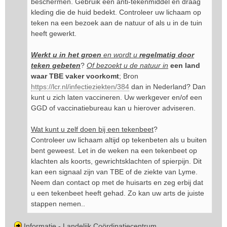
beschermen. Gebruik een anti-tekenmiddel en draag
kleding die de huid bedekt. Controleer uw lichaam op
teken na een bezoek aan de natuur of als u in de tuin
heeft gewerkt.
Werkt u in het groen
en wordt u
regelmatig door
teken gebeten
?
Of bezoekt u de natuur in
een land
waar TBE vaker voorkomt
; Bron
https://lcr.nl/infectieziekten/384
dan in Nederland? Dan
kunt u zich laten vaccineren. Uw werkgever en/of een
GGD of vaccinatiebureau kan u hierover adviseren.
Wat kunt u zelf doen bij een tekenbeet
?
Controleer uw lichaam altijd op tekenbeten als u buiten
bent geweest. Let in de weken na een tekenbeet op
klachten als koorts, gewrichtsklachten of spierpijn. Dit
kan een signaal zijn van TBE of de ziekte van Lyme.
Neem dan contact op met de huisarts en zeg erbij dat
u een tekenbeet heeft gehad. Zo kan uw arts de juiste
stappen nemen..
Informatie - Landelijk Coördinatiecentrum