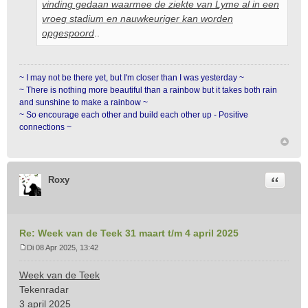
vinding gedaan waarmee de ziekte van Lyme al in een
vroeg stadium en nauwkeuriger kan worden
opgespoord
..
~ I may not be there yet, but I'm closer than I was yesterday ~
~ There is nothing more beautiful than a rainbow but it takes both rain
and sunshine to make a rainbow ~
~ So encourage each other and build each other up - Positive
connections ~
Citeer
Roxy
Re: Week van de Teek 31 maart t/m 4 april 2025
Di 08 Apr 2025, 13:42
B
e
Week van de Teek
r
Tekenradar
i
3 april 2025
c