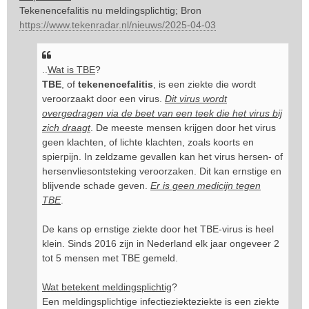
Tekenencefalitis nu meldingsplichtig; Bron
h
t
https://www.tekenradar.nl/nieuws/2025-04-03
..
Wat is TBE
?
TBE
, of
tekenencefalitis
, is een ziekte die wordt
veroorzaakt door een virus.
Dit virus wordt
overgedragen via de beet van een teek die het virus bij
zich draagt
. De meeste mensen krijgen door het virus
geen klachten, of lichte klachten, zoals koorts en
spierpijn. In zeldzame gevallen kan het virus hersen- of
hersenvliesontsteking veroorzaken. Dit kan ernstige en
blijvende schade geven.
Er is geen medicijn tegen
TBE
.
De kans op ernstige ziekte door het TBE-virus is heel
klein. Sinds 2016 zijn in Nederland elk jaar ongeveer 2
tot 5 mensen met TBE gemeld.
Wat betekent meldingsplichtig
?
Een meldingsplichtige infectieziekteziekte is een ziekte