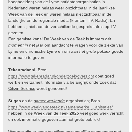
boegbeelden) van de Lyme patiëntenorganisaties in
Nederland waren helaas weer onzichtbaar in de jaarlijkse
Week van de Teek
en waren helaas niet zichtbaar in de
landelijke en de regionale media (kranten, TV, Radio). En
hebben zij niet aan de verschillende gesprekstafels op TV
gezeten.
Een gemiste kans
! De Week van de Teek is immers
hét
moment in het jaar
om aandacht te vragen voor de ziekte van
Lyme en chronische Lyme en om aan
het grote publiek
goede
informatie te geven.
Tekenradar.nl
; Bron
https://www.tekenradar.nl/onderzoek/overzicht
doet goed
werk en verzamelt informatie via belangrijk onderzoek dat
Citizin Science
wordt genoemd!
Stigas
en de
samenwerkende
organisaties; Bron
https://www.weekvandeteek.nl/samenwerke ... anisaties/
hebben in de
Week van de Teek
2025
veel goed werk verricht
en ook informatie gegeven aan het grote publiek!
Waarom zijn er geen
jaarlijkse gezamenlijke campagnes
met