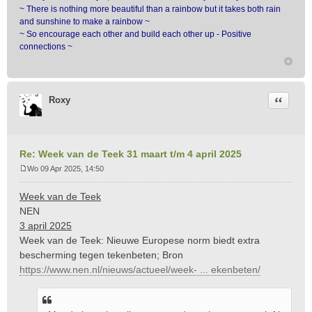
~ There is nothing more beautiful than a rainbow but it takes both rain
and sunshine to make a rainbow ~
~ So encourage each other and build each other up - Positive
connections ~
Citeer
Roxy
Re: Week van de Teek 31 maart t/m 4 april 2025
Wo 09 Apr 2025, 14:50
B
e
Week van de Teek
r
NEN
i
3 april 2025
c
Week van de Teek: Nieuwe Europese norm biedt extra
h
t
bescherming tegen tekenbeten; Bron
https://www.nen.nl/nieuws/actueel/week- ... ekenbeten/