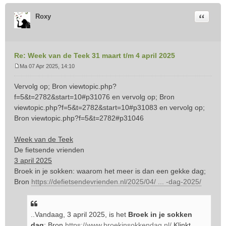
Citeer
Roxy
Re: Week van de Teek 31 maart t/m 4 april 2025
Ma 07 Apr 2025, 14:10
B
e
Vervolg op; Bron
viewtopic.php?
r
f=5&t=2782&start=10#p31076
en vervolg op; Bron
i
viewtopic.php?f=5&t=2782&start=10#p31083
en vervolg op;
c
Bron
viewtopic.php?f=5&t=2782#p31046
h
t
Week van de Teek
De fietsende vrienden
3 april 2025
Broek in je sokken: waarom het meer is dan een gekke dag;
Bron
https://defietsendevrienden.nl/2025/04/ ... -dag-2025/
..Vandaag, 3 april 2025, is het
Broek in je sokken
dag
; Bron
https://www.broekinsokkendag.nl/
Klinkt