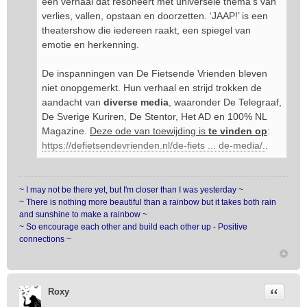
een verhaal dat resoneert met universele thema’s van
verlies, vallen, opstaan en doorzetten. ‘JAAP!’ is een
theatershow die iedereen raakt, een spiegel van
emotie en herkenning.
De inspanningen van De Fietsende Vrienden bleven
niet onopgemerkt. Hun verhaal en strijd trokken de
aandacht van
diverse media
, waaronder De Telegraaf,
De Sverige Kuriren, De Stentor, Het AD en 100% NL
Magazine.
Deze ode van toewijding is
te vinden op
:
https://defietsendevrienden.nl/de-fiets ... de-media/.
.
~ I may not be there yet, but I'm closer than I was yesterday ~
~ There is nothing more beautiful than a rainbow but it takes both rain
and sunshine to make a rainbow ~
~ So encourage each other and build each other up - Positive
connections ~
Citeer
Roxy