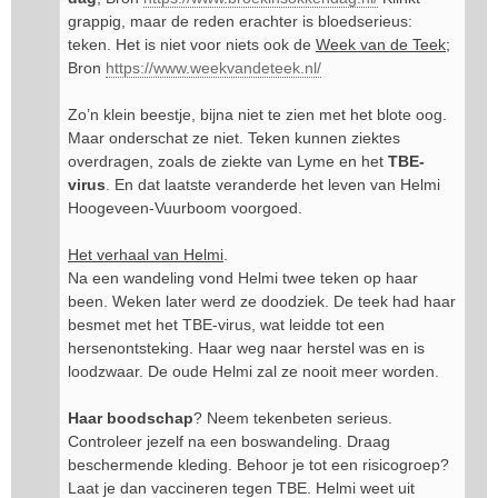
grappig, maar de reden erachter is bloedserieus:
teken. Het is niet voor niets ook de
Week van de Teek
;
Bron
https://www.weekvandeteek.nl/
Zo’n klein beestje, bijna niet te zien met het blote oog.
Maar onderschat ze niet. Teken kunnen ziektes
overdragen, zoals de ziekte van Lyme en het
TBE-
virus
. En dat laatste veranderde het leven van Helmi
Hoogeveen-Vuurboom voorgoed.
Het verhaal van Helmi
.
Na een wandeling vond Helmi twee teken op haar
been. Weken later werd ze doodziek. De teek had haar
besmet met het TBE-virus, wat leidde tot een
hersenontsteking. Haar weg naar herstel was en is
loodzwaar. De oude Helmi zal ze nooit meer worden.
Haar boodschap
? Neem tekenbeten serieus.
Controleer jezelf na een boswandeling. Draag
beschermende kleding. Behoor je tot een risicogroep?
Laat je dan vaccineren tegen TBE. Helmi weet uit