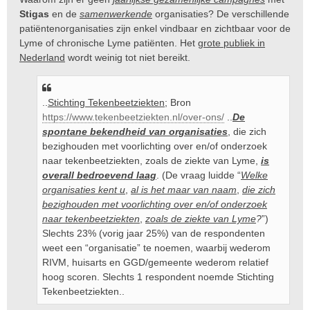
Stigas
en de
samenwerkende
organisaties? De verschillende
patiëntenorganisaties zijn enkel vindbaar en zichtbaar voor de
Lyme of chronische Lyme patiënten. Het
grote publiek in
Nederland
wordt weinig tot niet bereikt.
..
Stichting Tekenbeetziekten
; Bron
https://www.tekenbeetziekten.nl/over-ons/
..
De
spontane bekendheid van organisaties
, die zich
bezighouden met voorlichting over en/of onderzoek
naar tekenbeetziekten, zoals de ziekte van Lyme,
is
overall bedroevend laag
. (De vraag luidde “
Welke
organisaties kent u
,
al is het maar van naam
,
die zich
bezighouden met voorlichting over en/of onderzoek
naar tekenbeetziekten
,
zoals de ziekte van Lyme
?
”)
Slechts 23% (vorig jaar 25%) van de respondenten
weet een “organisatie” te noemen, waarbij wederom
RIVM, huisarts en GGD/gemeente wederom relatief
hoog scoren. Slechts 1 respondent noemde Stichting
Tekenbeetziekten..