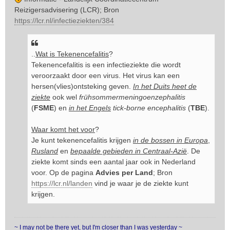
Reizigersadvisering (LCR); Bron
https://lcr.nl/infectieziekten/384
..
Wat is Tekenencefalitis
?
Tekenencefalitis is een infectieziekte die wordt
veroorzaakt door een virus. Het virus kan een
hersen(vlies)ontsteking geven.
In het Duits heet de
ziekte
ook wel
frühsommermeningoenzephalitis
(
FSME
) en
in het Engels
tick-borne encephalitis
(
TBE
).
Waar komt het voor
?
Je kunt tekenencefalitis krijgen
in de bossen in Europa
,
Rusland
en
bepaalde gebieden in Centraal-Azië
. De
ziekte komt sinds een aantal jaar ook in Nederland
voor. Op de pagina
Advies per Land
; Bron
https://lcr.nl/landen
vind je waar je de ziekte kunt
krijgen.
~ I may not be there yet, but I'm closer than I was yesterday ~