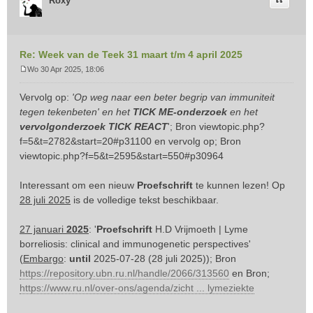
Citeer
Roxy
Re: Week van de Teek 31 maart t/m 4 april 2025
Wo 30 Apr 2025, 18:06
B
e
Vervolg op:
'Op weg naar een beter begrip van immuniteit
r
tegen tekenbeten' en het
TICK ME-onderzoek
en het
i
vervolgonderzoek TICK REACT
'; Bron
viewtopic.php?
c
f=5&t=2782&start=20#p31100
en vervolg op; Bron
h
t
viewtopic.php?f=5&t=2595&start=550#p30964
Interessant om een nieuw
Proefschrift
te kunnen lezen! Op
28 juli 2025
is de volledige tekst beschikbaar.
27 januari
2025
: '
Proefschrift
H.D Vrijmoeth | Lyme
borreliosis: clinical and immunogenetic perspectives'
(
Embargo
:
until
2025-07-28 (28 juli 2025)); Bron
https://repository.ubn.ru.nl/handle/2066/313560
en Bron;
https://www.ru.nl/over-ons/agenda/zicht ... lymeziekte