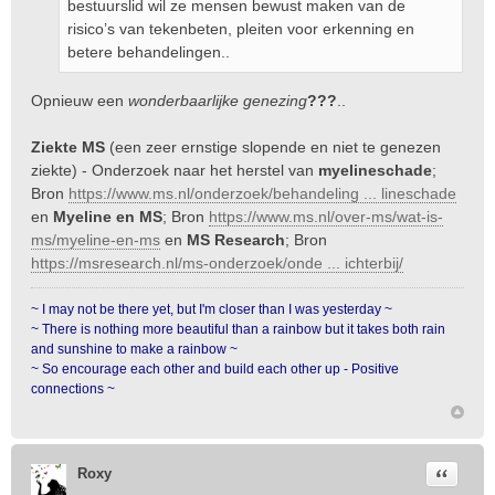
bestuurslid wil ze mensen bewust maken van de
risico’s van tekenbeten, pleiten voor erkenning en
betere behandelingen..
Opnieuw een
wonderbaarlijke genezing
???
..
Ziekte MS
(een zeer ernstige slopende en niet te genezen
ziekte) - Onderzoek naar het herstel van
myelineschade
;
Bron
https://www.ms.nl/onderzoek/behandeling ... lineschade
en
Myeline en MS
; Bron
https://www.ms.nl/over-ms/wat-is-
ms/myeline-en-ms
en
MS Research
; Bron
https://msresearch.nl/ms-onderzoek/onde ... ichterbij/
~ I may not be there yet, but I'm closer than I was yesterday ~
~ There is nothing more beautiful than a rainbow but it takes both rain
and sunshine to make a rainbow ~
~ So encourage each other and build each other up - Positive
connections ~
Citeer
Roxy