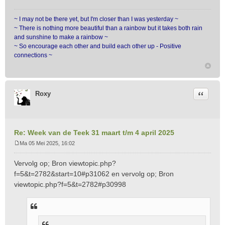
~ I may not be there yet, but I'm closer than I was yesterday ~
~ There is nothing more beautiful than a rainbow but it takes both rain
and sunshine to make a rainbow ~
~ So encourage each other and build each other up - Positive
connections ~
Citeer
Roxy
Re: Week van de Teek 31 maart t/m 4 april 2025
Ma 05 Mei 2025, 16:02
B
e
Vervolg op; Bron
viewtopic.php?
r
f=5&t=2782&start=10#p31062
en vervolg op; Bron
i
viewtopic.php?f=5&t=2782#p30998
c
h
t