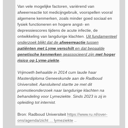
Van vele mogelijke factoren, variërend van
afweerreactie tot medicijngebruik, voorspellen vooral
algemene kenmerken, zoals minder goed sociaal en
fysiek functioneren en hogere angst- en
depressiescores tijdens de acute infectie, de
ontwikkeling van langdurige klachten.
Uit fundamenteel
onderzoek blijkt dat de
afweerreactie
tussen
patiënten met Lyme verschilt
en dat bepaalde
genetische kenmerken
geassocieerd zijn
met hoger
risico op Lyme-ziekte
.
Vrijmoeth behaalde in 2014 cum laude haar
Masterdiploma Geneeskunde aan de Radboud
Universiteit. Aansluitend startte ze met dit
promotieonderzoek naar langdurige klachten na
behandeling voor Lymeziekte. Sinds 2023 is zij in
opleiding tot internist.
Bron: Radboud Universiteit
https://www.ru.nl/over-
ons/agenda/zicht ... lymeziekte
..