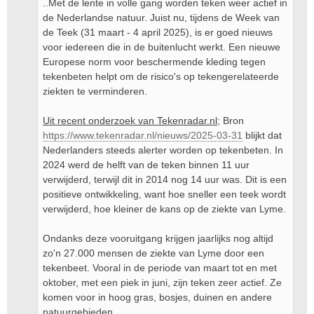
..Met de lente in volle gang worden teken weer actief in
de Nederlandse natuur. Juist nu, tijdens de Week van
de Teek (31 maart - 4 april 2025), is er goed nieuws
voor iedereen die in de buitenlucht werkt. Een nieuwe
Europese norm voor beschermende kleding tegen
tekenbeten helpt om de risico's op tekengerelateerde
ziekten te verminderen.
Uit recent onderzoek van Tekenradar.nl
; Bron
https://www.tekenradar.nl/nieuws/2025-03-31
blijkt dat
Nederlanders steeds alerter worden op tekenbeten. In
2024 werd de helft van de teken binnen 11 uur
verwijderd, terwijl dit in 2014 nog 14 uur was. Dit is een
positieve ontwikkeling, want hoe sneller een teek wordt
verwijderd, hoe kleiner de kans op de ziekte van Lyme.
Ondanks deze vooruitgang krijgen jaarlijks nog altijd
zo'n 27.000 mensen de ziekte van Lyme door een
tekenbeet. Vooral in de periode van maart tot en met
oktober, met een piek in juni, zijn teken zeer actief. Ze
komen voor in hoog gras, bosjes, duinen en andere
natuurgebieden.