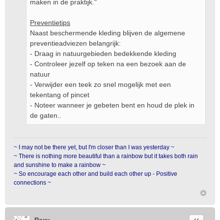
maken in de praktijk."
Preventietips
Naast beschermende kleding blijven de algemene
preventieadviezen belangrijk:
- Draag in natuurgebieden bedekkende kleding
- Controleer jezelf op teken na een bezoek aan de
natuur
- Verwijder een teek zo snel mogelijk met een
tekentang of pincet
- Noteer wanneer je gebeten bent en houd de plek in
de gaten..
~ I may not be there yet, but I'm closer than I was yesterday ~
~ There is nothing more beautiful than a rainbow but it takes both rain
and sunshine to make a rainbow ~
~ So encourage each other and build each other up - Positive
connections ~