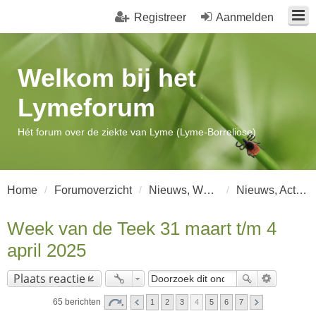
Registreer
Aanmelden
Welkom bij het
Lymeforum
Hét forum over de ziekte van Lyme (Lyme-Borreliose)
Home
Forumoverzicht
Nieuws, Wetenschap en Artikelen
Nieuws, Actualiteiten en Acties
Week van de Teek 31 maart t/m 4
april 2025
Plaats reactie
65 berichten
1
2
3
4
5
6
7