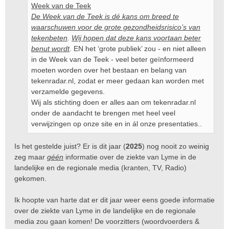
Week van de Teek
De Week van de Teek is dé kans om breed te
waarschuwen voor de grote gezondheidsrisico’s van
tekenbeten
.
Wij hopen dat deze kans voortaan beter
benut wordt
. EN het ‘grote publiek’ zou - en niet alleen
in de Week van de Teek - veel beter geïnformeerd
moeten worden over het bestaan en belang van
tekenradar.nl, zodat er meer gedaan kan worden met
verzamelde gegevens.
Wij als stichting doen er alles aan om tekenradar.nl
onder de aandacht te brengen met heel veel
verwijzingen op onze site en in ál onze presentaties..
Is het gestelde juist? Er is dit jaar (
2025
) nog nooit zo weinig
zeg maar
géén
informatie over de ziekte van Lyme in de
landelijke en de regionale media (kranten, TV, Radio)
gekomen.
Ik hoopte van harte dat er dit jaar weer eens goede informatie
over de ziekte van Lyme in de landelijke en de regionale
media zou gaan komen! De voorzitters (woordvoerders &