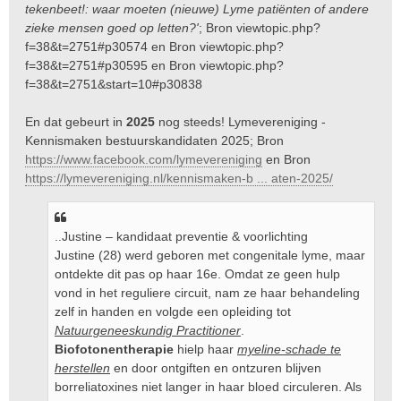
tekenbeet!: waar moeten (nieuwe) Lyme patiënten of andere
zieke mensen goed op letten?'
; Bron
viewtopic.php?
f=38&t=2751#p30574
en Bron
viewtopic.php?
f=38&t=2751#p30595
en Bron
viewtopic.php?
f=38&t=2751&start=10#p30838
En dat gebeurt in
2025
nog steeds! Lymevereniging -
Kennismaken bestuurskandidaten 2025; Bron
https://www.facebook.com/lymevereniging
en Bron
https://lymevereniging.nl/kennismaken-b ... aten-2025/
..Justine – kandidaat preventie & voorlichting
Justine (28) werd geboren met congenitale lyme, maar
ontdekte dit pas op haar 16e. Omdat ze geen hulp
vond in het reguliere circuit, nam ze haar behandeling
zelf in handen en volgde een opleiding tot
Natuurgeneeskundig Practitioner
.
Biofotonentherapie
hielp haar
myeline-schade te
herstellen
en door ontgiften en ontzuren blijven
borreliatoxines niet langer in haar bloed circuleren. Als