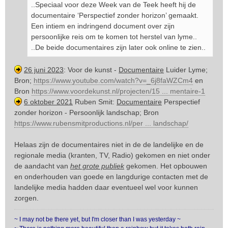
..Speciaal voor deze Week van de Teek heeft hij de
documentaire ‘Perspectief zonder horizon’ gemaakt.
Een intiem en indringend document over zijn
persoonlijke reis om te komen tot herstel van lyme..
..De beide documentaires zijn later ook online te zien..
26 juni 2023
: Voor de kunst -
Documentaire
Luider Lyme;
Bron;
https://www.youtube.com/watch?v=_6j8faWZCm4
en
Bron
https://www.voordekunst.nl/projecten/15 ... mentaire-1
6 oktober 2021
Ruben Smit:
Documentaire
Perspectief
zonder horizon - Persoonlijk landschap; Bron
https://www.rubensmitproductions.nl/per ... landschap/
Helaas zijn de documentaires niet in de de landelijke en de
regionale media (kranten, TV, Radio) gekomen en niet onder
de aandacht van
het grote publiek
gekomen. Het opbouwen
en onderhouden van goede en langdurige contacten met de
landelijke media hadden daar eventueel wel voor kunnen
zorgen.
~ I may not be there yet, but I'm closer than I was yesterday ~