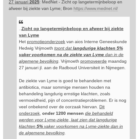
27 januari
2025
: MedNet - Zicht op langetermijnbeloop en
afweer bij ziekte van Lyme; Bron
https://www.mednet.nl/
..
Zicht op langetermijnbeloop en afweer bij ziekte
van Lyme
Het
promotieonderzoek
van aios Interne Geneeskunde
Hedwig Vrijmoeth
toont dat
langdurige klachten 5%
vaker voorkomen na de ziekte van Lyme
dan in de
algemene bevolking
. Vrijmoeth
promoveerde
maandag
27 januari jl. aan de Radboud Universiteit in Nijmegen.
De ziekte van Lyme is goed te behandelen met
antibiotica, maar sommige mensen houden na
behandeling langdurig ernstige klachten, zoals
vermoeidheid, pijn of concentratieproblemen. Er is nog
veel onbekend over de oorzaak hiervan.
Dit
onderzoek
,
onder 1200 mensen
die behandeld
werden voor Lyme-ziekte
,
laat zien dat langdurige
klachten
5%
vaker voorkomen na Lyme-ziekte dan in
de algemene bevolking
.