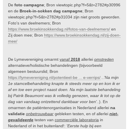
De
foto campagne
; Bron
viewtopic.php?f=5&t=2782#p30996
en de
Broek-in-sokken dag campagne
; Bron
viewtopic.php?f=5&t=2782#p31034
zijn niet groots geworden.
Foto's van deelnemers; Bron
https://www.broekinsokkendag.nl/fotos-van-deelnemers/
en
Zij doen mee; Bron
https://www.broekinsokkendag.nl/zij-doen-
mee/
De Lymevereniging omarmt
vanaf
2018
allerlei
omstreden
alternatieve/holistische behandelingen (bijvoorbeeld
algemeen bestuurslid; Bron
https://lymevereniging.nl/potentieel-be ... e-verrips/
..'Na mijn
1e stamcelbehandeling knapte ik steeds meer op en kon ik er
af en toe een project naast doen. Na mijn laatste behandeling
bij Patrik Beaumont was ik volledig genezen, waar ik tot op de
dag van vandaag ontzettend dankbaar voor ben'..
). En
omarmen de patiëntenorganisaties in Nederland allerlei
na
validatie
onbetrouwbaar
gebleken testen, en of allerlei
niet-
gevalideerde
testen van
commerciële laboratoria
in
Nederland of in het buitenland!:
'Eerste hulp bij een