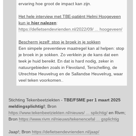
ervaring hoe groot de impact kan zijn.
Het hele interview met TBE-patiënt Helmi Hoogeveen
kun je
hier nalezen
:
https://defietsendevrienden.nl/2022/09/ ... hoogeveen/
Bescherm jezelf: stop je broek in je sokken
Een simpele preventieve maatregel kan al helpen: stop
je broek in je sokken. Zo verklein je de kans dat een
teek je huid bereikt. En dat is hard nodig, zeker in
natuurgebieden zoals in Flevoland, Terschelling, de
Utrechtse Heuvelrug en de Sallandse Heuvelrug, waar
veel teken voorkomen..
Stichting Tekenbeetziekten -
TBE/FSME per 1 maart 2025
meldingsplichtig!
; Bron
https://www.tekenbeetziekten.nl/nieuws/ ... splichtig/
en Rivm;
Bron
https://www.rivm.nl/nieuws/tekenencefal ... gsplichtig
Jaap!; Bron
https://defietsendevrienden.nl/jaap/