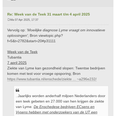
Re: Week van de Teek 31 maart t/m 4 april 2025
Ma 07 Apr 2025, 17:37
B
e
Vervolg op:
'Moeilijke diagnose Lyme vraagt om innovatieve
r
oplossingen'
; Bron
viewtopic.php?
i
f=5&t=2782&start=20#p31111
c
h
t
Week van de Teek
Tubantia
7 april 2025
Ziekte van Lyme kan gezondheid slopen: Twentse bedrijven
komen met test voor vroege opsporing; Bron
https://www.tubantia.nl/enschede/ziekte ... ~a296e232/
..Jaarlijks worden anderhalf miljoen Nederlanders door
een teek gebeten en 27.000 van hen krijgen de ziekte
van Lyme.
De Enschedese bedrijven ECsens en
Vysens hebben met onderzoekers van de UT een