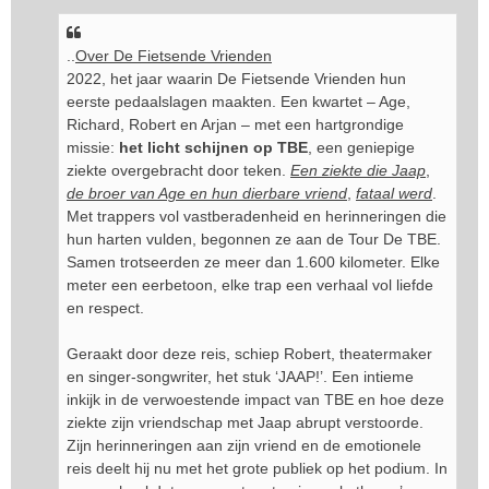
..
Over De Fietsende Vrienden
2022, het jaar waarin De Fietsende Vrienden hun
eerste pedaalslagen maakten. Een kwartet – Age,
Richard, Robert en Arjan – met een hartgrondige
missie:
het licht schijnen op TBE
, een geniepige
ziekte overgebracht door teken.
Een ziekte die Jaap
,
de broer van Age en hun dierbare vriend
,
fataal werd
.
Met trappers vol vastberadenheid en herinneringen die
hun harten vulden, begonnen ze aan de Tour De TBE.
Samen trotseerden ze meer dan 1.600 kilometer. Elke
meter een eerbetoon, elke trap een verhaal vol liefde
en respect.
Geraakt door deze reis, schiep Robert, theatermaker
en singer-songwriter, het stuk ‘JAAP!’. Een intieme
inkijk in de verwoestende impact van TBE en hoe deze
ziekte zijn vriendschap met Jaap abrupt verstoorde.
Zijn herinneringen aan zijn vriend en de emotionele
reis deelt hij nu met het grote publiek op het podium. In