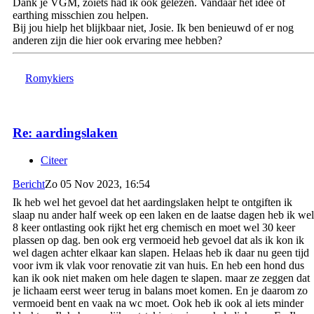
Dank je VGM, zoiets had ik ook gelezen. Vandaar het idee of
earthing misschien zou helpen.
Bij jou hielp het blijkbaar niet, Josie. Ik ben benieuwd of er nog
anderen zijn die hier ook ervaring mee hebben?
Romykiers
Re: aardingslaken
Citeer
Bericht
Zo 05 Nov 2023, 16:54
Ik heb wel het gevoel dat het aardingslaken helpt te ontgiften ik
slaap nu ander half week op een laken en de laatse dagen heb ik wel
8 keer ontlasting ook rijkt het erg chemisch en moet wel 30 keer
plassen op dag. ben ook erg vermoeid heb gevoel dat als ik kon ik
wel dagen achter elkaar kan slapen. Helaas heb ik daar nu geen tijd
voor ivm ik vlak voor renovatie zit van huis. En heb een hond dus
kan ik ook niet maken om hele dagen te slapen. maar ze zeggen dat
je lichaam eerst weer terug in balans moet komen. En je daarom zo
vermoeid bent en vaak na wc moet. Ook heb ik ook al iets minder