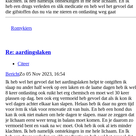
klachten. Ik heb namelijk ontstekingen in me hele lichaam. En Ik
heb een drugs verleden en slik medicatie en heb wel het gevoel dat
die gifstoffen dus nu via me nieren en ontlasting weg gaat
Romykiers
Re: aardingslaken
Citeer
Bericht
Zo 05 Nov 2023, 16:54
Ik heb wel het gevoel dat het aardingslaken helpt te ontgiften ik
slaap nu ander half week op een laken en de laatse dagen heb ik wel
8 keer ontlasting ook ruikt het erg chemisch en moet wel 30 keer
plassen op dag. ben ook erg vermoeid heb gevoel dat als ik kon ik
wel dagen achter elkaar kan slapen. Helaas heb ik daar nu geen tijd
voor ivm ik vlak voor renovatie zit van huis. En heb een hond dus
kan ik ook niet maken om hele dagen te slapen. maar ze zeggen dat
je lichaam eerst weer terug in balans moet komen. En je daarom zo
vermoeid bent en vaak na wc moet. Ook heb ik ook al iets minder
klachten. Ik heb namelijk ontstekingen in me hele lichaam. En Ik