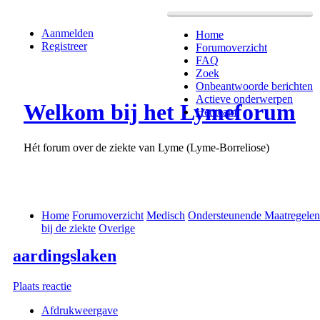
Aanmelden
Home
Registreer
Forumoverzicht
FAQ
Zoek
Onbeantwoorde berichten
Actieve onderwerpen
Welkom bij het Lymeforum
Het team
Hét forum over de ziekte van Lyme (Lyme-Borreliose)
Home
Forumoverzicht
Medisch
Ondersteunende Maatregelen
bij de ziekte
Overige
aardingslaken
Plaats reactie
Afdrukweergave