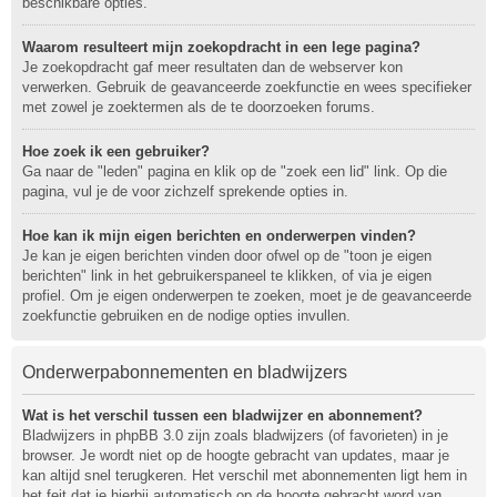
beschikbare opties.
Waarom resulteert mijn zoekopdracht in een lege pagina?
Je zoekopdracht gaf meer resultaten dan de webserver kon
verwerken. Gebruik de geavanceerde zoekfunctie en wees specifieker
met zowel je zoektermen als de te doorzoeken forums.
Hoe zoek ik een gebruiker?
Ga naar de "leden" pagina en klik op de "zoek een lid" link. Op die
pagina, vul je de voor zichzelf sprekende opties in.
Hoe kan ik mijn eigen berichten en onderwerpen vinden?
Je kan je eigen berichten vinden door ofwel op de "toon je eigen
berichten" link in het gebruikerspaneel te klikken, of via je eigen
profiel. Om je eigen onderwerpen te zoeken, moet je de geavanceerde
zoekfunctie gebruiken en de nodige opties invullen.
Onderwerpabonnementen en bladwijzers
Wat is het verschil tussen een bladwijzer en abonnement?
Bladwijzers in phpBB 3.0 zijn zoals bladwijzers (of favorieten) in je
browser. Je wordt niet op de hoogte gebracht van updates, maar je
kan altijd snel terugkeren. Het verschil met abonnementen ligt hem in
het feit dat je hierbij automatisch op de hoogte gebracht word van