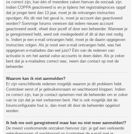
ze correct zijn, kan één of meerdere zaken hiervan de oorzaak zijn.
Indien COPPA geactiveerd is en je tijdens het registratieproces opgaf
dat je jonger bent dan 13 jaar, moet je de ontvangen instructies
opvolgen. Als dit niet het geval is, moet je account dan geactiveerd
worden? Sommige forums vereisen dat iedere nieuwe account
geactiveerd wordt, ofwel door jezelf of door een beheerder. Wanneer je
je geregistreerd hebt, werd ook medegedeeld of dit al dan niet nodig
is. Indien je een e-mail ontvangen hebt, moet je de daarin opgegeven
instructies volgen. Als je nooit een e-mail ontvangen hebt, was het
opgegeven e-mailadres dan wel juist? Één van de redenen van
activatie is om het aantal valse accounts te doen dalen. Als je zeker
bent dat je e-mailadres correct was, neem dan contact op met de
beheerder.
Waarom kan ik niet aanmelden?
Er zijn verschillende redenen mogelijk waarom je dit probleem hebt.
Controleer eerst of je gebruikersnaam en wachtwoord kloppen. Indien
ze correct zijn, kan je contact opnemen met de beheerder om er zeker
van te zijn dat je niet verbannen bent. Het is ook mogelijk dat de
forumconfiguratie fout is, dan moet dit door de beheerder opgelost
worden.
Ik heb me ooit geregistreerd maar kan nu niet meer aanmelden!?
De meest voorkomende oorzaken hiervoor zijn: je gaf een verkeerde
gebruikersnaam of wachtwoord op (controleer de e-mail met je