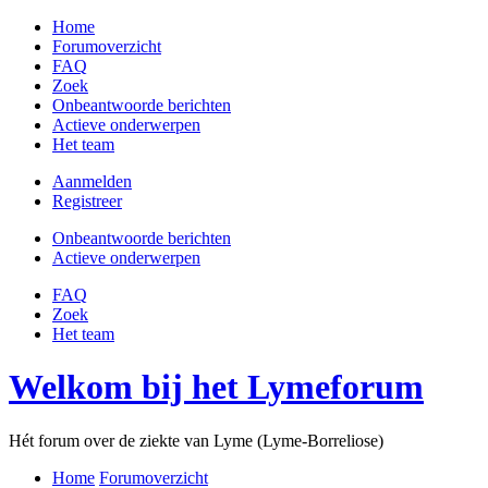
Home
Forumoverzicht
FAQ
Zoek
Onbeantwoorde berichten
Actieve onderwerpen
Het team
Aanmelden
Registreer
Onbeantwoorde berichten
Actieve onderwerpen
FAQ
Zoek
Het team
Welkom bij het Lymeforum
Hét forum over de ziekte van Lyme (Lyme-Borreliose)
Home
Forumoverzicht