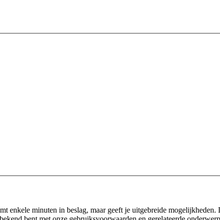
emt enkele minuten in beslag, maar geeft je uitgebreide mogelijkheden.
 je bekend bent met onze gebruiksvoorwaarden en gerelateerde onderwerpe