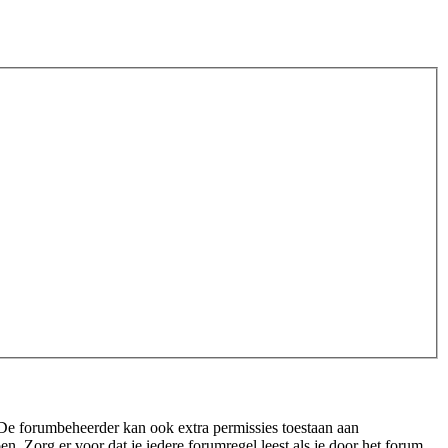
 De forumbeheerder kan ook extra permissies toestaan aan
n. Zorg er voor dat je iedere forumregel leest als je door het forum