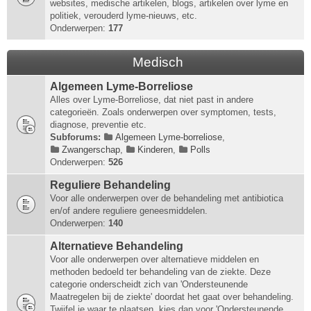
websites, medische artikelen, blogs, artikelen over lyme en
politiek, verouderd lyme-nieuws, etc.
Onderwerpen:
177
Medisch
Algemeen Lyme-Borreliose
Alles over Lyme-Borreliose, dat niet past in andere
categorieën. Zoals onderwerpen over symptomen, tests,
diagnose, preventie etc.
Subforums:
Algemeen Lyme-borreliose
,
Zwangerschap
,
Kinderen
,
Polls
Onderwerpen:
526
Reguliere Behandeling
Voor alle onderwerpen over de behandeling met antibiotica
en/of andere reguliere geneesmiddelen.
Onderwerpen:
140
Alternatieve Behandeling
Voor alle onderwerpen over alternatieve middelen en
methoden bedoeld ter behandeling van de ziekte. Deze
categorie onderscheidt zich van 'Ondersteunende
Maatregelen bij de ziekte' doordat het gaat over behandeling.
Twijfel je waar te plaatsen, kies dan voor 'Ondersteunende