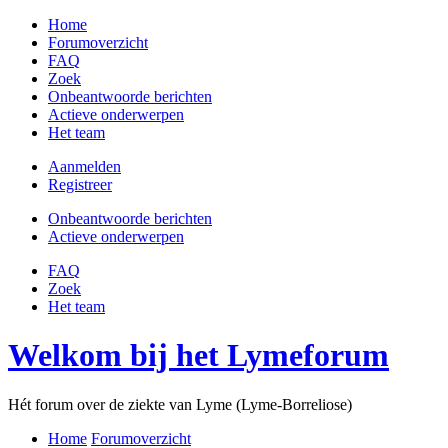
Home
Forumoverzicht
FAQ
Zoek
Onbeantwoorde berichten
Actieve onderwerpen
Het team
Aanmelden
Registreer
Onbeantwoorde berichten
Actieve onderwerpen
FAQ
Zoek
Het team
Welkom bij het Lymeforum
Hét forum over de ziekte van Lyme (Lyme-Borreliose)
Home
Forumoverzicht